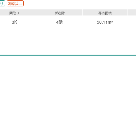
り
2階以上
間取り
所在階
専有面積
3K
4階
50.11m
2