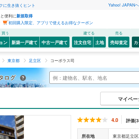
Yahoo! JAPAN
ヘ
トクに生き抜くヒント
っと便利に
新規取得
ン
初回購入限定、アプリで使えるお得なクーポン
買う
建てる
売る
ョン
新築一戸建て
中古一戸建て
注文住宅
土地
売却査定
カ
東京都
足立区
コーポラス司
Yahoo!不動産 マンションカタログ
マイペー
4.0
評価(3
所在地
東京都足立区