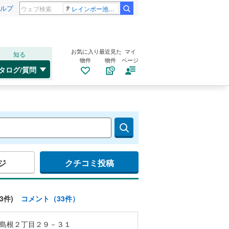
ルプ
レインボー池田 佐藤佳奈アナ
お気に入り
最近見た
マイ
知る
物件
物件
ページ
タログ/質問
ジ
クチコミ投稿
3件)
コメント（33件）
島根２丁目２９－３１