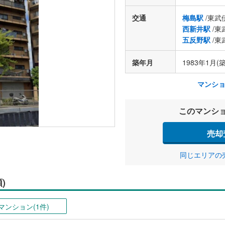
交通
梅島駅
/東武
西新井駅
/東
五反野駅
/東
築年月
1983年1月(築
マンシ
このマンシ
売却
同じエリアの
)
マンション(1件)