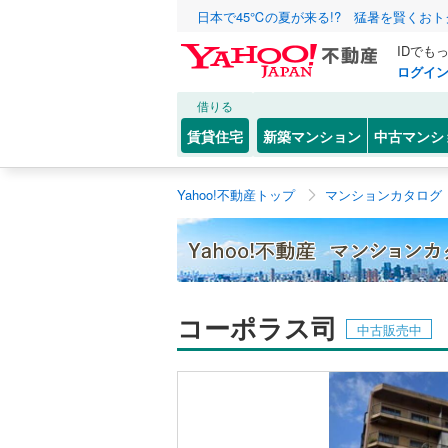
日本で45℃の夏が来る!? 猛暑を賢くお
IDでも
ログイ
借りる
賃貸住宅
新築マンション
中古マンシ
Yahoo!不動産トップ
マンションカタログ
コーポラス司
中古販売中