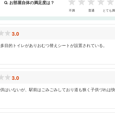
Q. お部屋自体の満足度は？
1
2
3
4
5
不満
普通
とても満
3.0
は多目的トイレがありおむつ替えシートが設置されている。
3.0
子供はいないが、駅前はごみごみしており道も狭く子供づれは