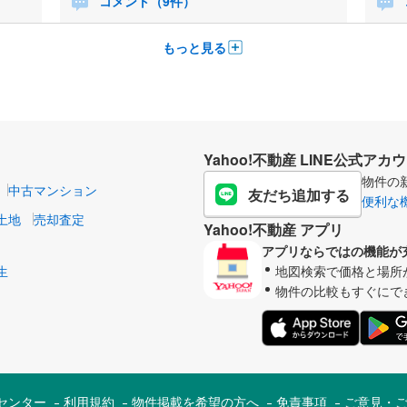
コメント（9件）
もっと見る
Yahoo!不動産 LINE公式アカ
物件の
中古マンション
友だち追加する
便利な
土地
売却査定
Yahoo!不動産 アプリ
アプリならではの機能が
生
地図検索で価格と場所
物件の比較もすぐにで
センター
利用規約
物件掲載を希望の方へ
免責事項
ご意見・