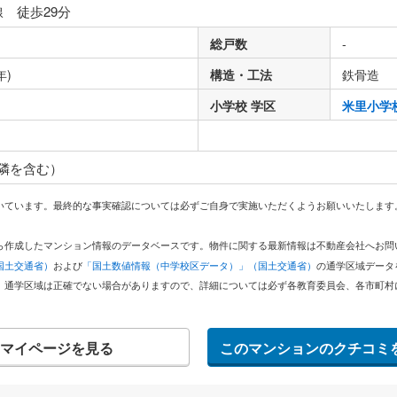
線 徒歩29分
総戸数
-
年)
構造・工法
鉄骨造
小学校 学区
米里小学
隣を含む）
いています。最終的な事実確認については必ずご自身で実施いただくようお願いいたします
どから作成したマンション情報のデータベースです。物件に関する最新情報は不動産会社へお
国土交通省）
および
「国土数値情報（中学校区データ）」（国土交通省）
の通学区域データ
。通学区域は正確でない場合がありますので、詳細については必ず各教育委員会、各市町村
マイページを見る
このマンションのクチコミ