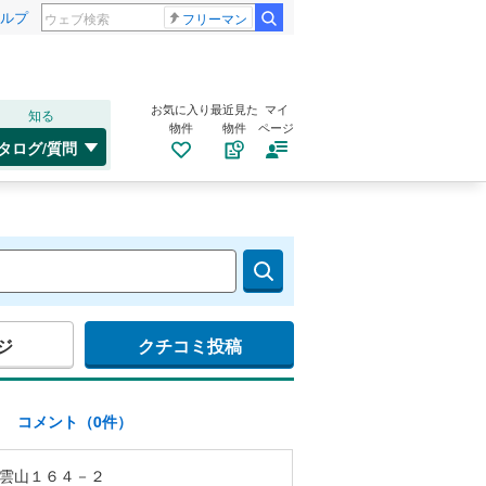
ルプ
フリーマン
お気に入り
最近見た
マイ
知る
物件
物件
ページ
タログ/質問
ジ
クチコミ投稿
)
コメント（0件）
雲山１６４－２