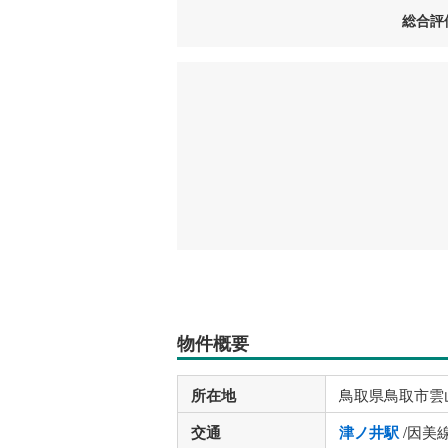
総合評
物件概要
所在地
鳥取県鳥取市雲
交通
津ノ井駅
/因美