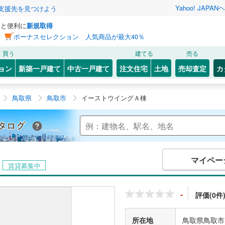
Yahoo! JAPAN
ヘ
支援先を見つけよう
っと便利に
新規取得
ン
ボーナスセレクション 人気商品が最大40％
買う
建てる
売る
ョン
新築一戸建て
中古一戸建て
注文住宅
土地
売却査定
カ
鳥取県
鳥取市
イーストウイングＡ棟
Yahoo!不動産 マンションカタログ
マイペー
賃貸募集中
-
評価(0件
所在地
鳥取県鳥取市