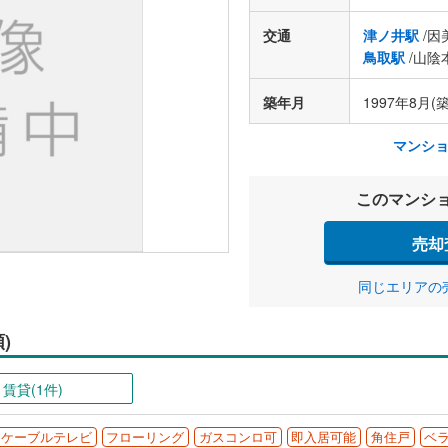
交通
津ノ井駅
/因
鳥取駅
/山陰
築年月
1997年8月(築
マンシ
このマンシ
売却
同じエリアの
)
賃貸(1件)
ケーブルテレビ
フローリング
ガスコンロ可
即入居可能
角住戸
ベ