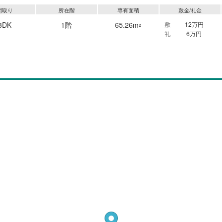
間取り
所在階
専有面積
敷金/礼金
3DK
1階
65.26m
敷
12万円
2
礼
6万円