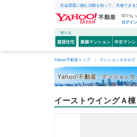
社会課題に挑む活動を知って、共感できる
IDでも
ログイ
借りる
賃貸住宅
新築マンション
中古マンシ
Yahoo!不動産トップ
マンションカタログ
イーストウイングＡ棟