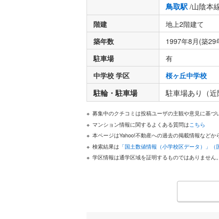
鳥取駅
/山陰本
階建
地上2階建て
築年数
1997年8月(築29
駐車場
有
中学校 学区
桜ヶ丘中学校
駐輪・駐車場
駐車場あり（近
募集中のクチコミは投稿ユーザの主観や意見に基づ
マンション情報に関するよくある質問は
こちら
本ページはYahoo!不動産への過去の掲載情報な
検索結果は
「国土数値情報（小学校区データ）」（
学区情報は通学区域を証明するものではありません