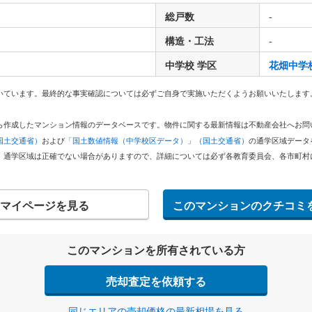
総戸数
-
構造・工法
-
中学校 学区
花畑中学
いています。最終的な事実確認については必ずご自身で実施いただくようお願いいたします
どから作成したマンション情報のデータベースです。物件に関する最新情報は不動産会社へお
国土交通省）
および
「国土数値情報（中学校区データ）」（国土交通省）
の通学区域データ
。通学区域は正確でない場合がありますので、詳細については必ず各教育委員会、各市町村
マイページを見る
このマンションのクチコミ
このマンションを所有されている方
売却査定を依頼する
同じエリアの売却価格の最新相場を見る