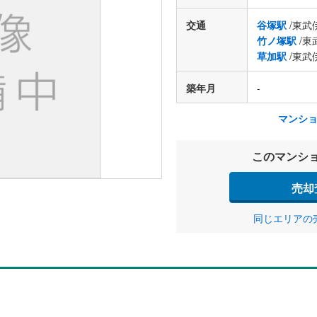
交通
谷塚駅
/東武
竹ノ塚駅
/東
草加駅
/東武
築年月
-
マンシ
このマンシ
売却
同じエリアの