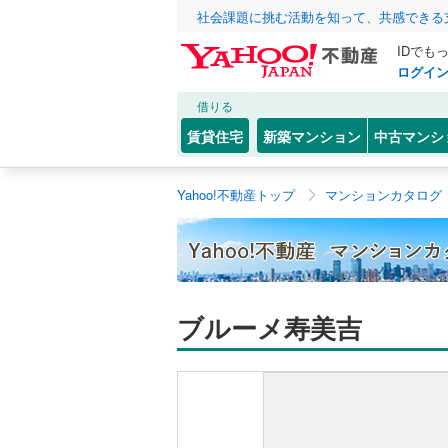
社会課題に挑む活動を知って、共感できる
IDでも
ログイ
借りる
賃貸住宅
新築マンション
中古マンシ
Yahoo!不動産トップ
マンションカタログ
ブルーメ寿美吉