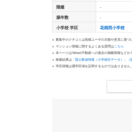
階建
-
築年数
-
小学校 学区
花畑西小学校
募集中のクチコミは投稿ユーザの主観や意見に基づ
マンション情報に関するよくある質問は
こちら
本ページはYahoo!不動産への過去の掲載情報な
検索結果は
「国土数値情報（小学校区データ）」（
学区情報は通学区域を証明するものではありません