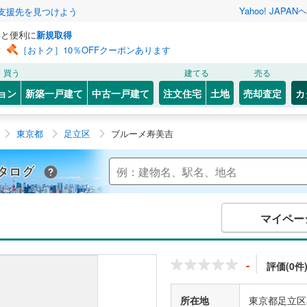
Yahoo! JAPAN
ヘ
支援先を見つけよう
っと便利に
新規取得
ン
［おトク］10％OFFクーポンあります
買う
建てる
売る
ョン
新築一戸建て
中古一戸建て
注文住宅
土地
売却査定
カ
東京都
足立区
ブルーメ寿美吉
Yahoo!不動産 マンションカタログ
マイペー
-
評価(0件
所在地
東京都足立区