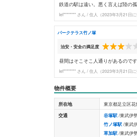
鉄道の駅は遠い。悪く言えば陸の
lef******** さん / 住人（2023年3月21
パークテラス竹ノ塚
治安・安全の満足度
昼間はそこそこ人通りがあるので
lef******** さん / 住人（2023年3月21
物件概要
所在地
東京都足立区花
交通
谷塚駅
/東武伊
竹ノ塚駅
/東武
草加駅
/東武伊