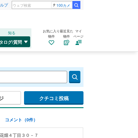
ルプ
100カメ
お気に入り
最近見た
マイ
知る
物件
物件
ページ
タログ/質問
ジ
クチコミ投稿
)
コメント（0件）
花畑４丁目３０－７