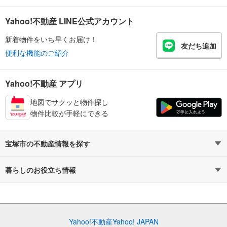
Yahoo!不動産 LINE公式アカウント
新着物件をいち早くお届け！
友だち追加
便利な機能のご紹介
Yahoo!不動産 アプリ
地図でサクッと物件探し
物件比較が手軽にできる
宝塚市の不動産情報を探す
不動産・住宅
賃貸住宅
暮らしのお役立ち情報
新築マンション
マンションカタログ
中古マンション
教えて！住まいの先生
Yahoo!不動産
Yahoo! JAPAN
新築一戸建て
中古一戸建て