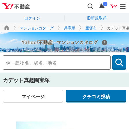
i
ログイン
ID新規取得
マンションカタログ
兵庫県
宝塚市
カデット真
Yahoo!不動産
カデット真趣園宝塚
マイページ
クチコミ投稿