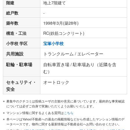
階建
地上7階建て
総戸数
-
築年数
1998年3月(築28年)
構造・工法
RC(鉄筋コンクリート)
小学校 学区
宝塚小学校
共用施設
トランクルーム / エレベーター
駐輪・駐車場
自転車置き場 / 駐車場あり（近隣を含
む）
セキュリティ・
オートロック
安全
募集中のクチコミは投稿ユーザの主観や意見に基づいています。最終的な事実確認
については必ずご自身で実施いただくようお願いいたします。
マンション情報に関するよくある質問は
こちら
本ページはYahoo!不動産への過去の掲載情報などから作成したマンション情報のデ
ータベースです。物件に関する最新情報は不動産会社へお問い合わせください。