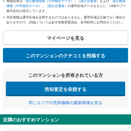
検索結果は
「国土数値情報（小学校区データ）」（国土交通省）
および
「国土数値
情報（中学校区データ）」（国土交通省）
の通学区域データをもとに、LINEヤフー
株式会社が提示しています。
学区情報は通学区域を証明するものではありません。通学区域は正確でない場合が
ありますので、詳細については必ず各教育委員会、各市町村にお問合せください。
マイページを見る
このマンションのクチコミを投稿する
このマンションを所有されている方
売却査定を依頼する
同じエリアの売却価格の最新相場を見る
近隣のおすすめマンション