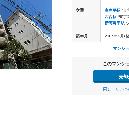
交通
高島平駅
/東
西台駅
/東京
新高島平駅
/
築年月
2005年4月(築
マンシ
このマンシ
売却
同じエリアの