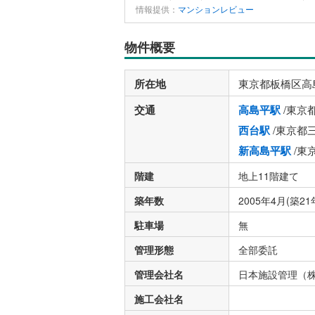
情報提供：
マンションレビュー
物件概要
所在地
東京都板橋区高
交通
高島平駅
/東京
西台駅
/東京都
新高島平駅
/東
階建
地上11階建て
築年数
2005年4月(築21
駐車場
無
管理形態
全部委託
管理会社名
日本施設管理（
施工会社名