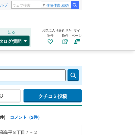
ルプ
佐藤佳奈 結婚
お気に入り
最近見た
マイ
知る
物件
物件
ページ
タログ/質問
ジ
クチコミ投稿
件)
コメント（2件）
高島平８丁目７－２