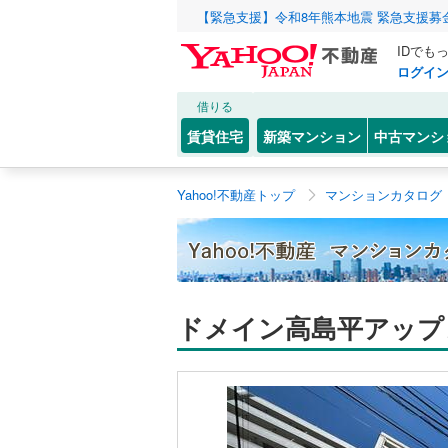
【緊急支援】令和8年熊本地震 緊急支援募
IDでも
ログイ
借りる
賃貸住宅
新築マンション
中古マンシ
Yahoo!不動産トップ
マンションカタログ
ドメイン高島平アップ