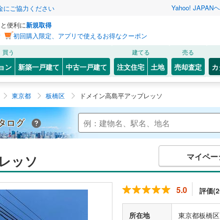
Yahoo! JAPAN
ヘ
金にご協力ください
っと便利に
新規取得
ン
初回購入限定、アプリで使えるお得なクーポン
買う
建てる
売る
ョン
新築一戸建て
中古一戸建て
注文住宅
土地
売却査定
カ
東京都
板橋区
ドメイン高島平アップレッソ
Yahoo!不動産 マンションカタログ
マイペー
レッソ
5.0
評価(2
所在地
東京都板橋区