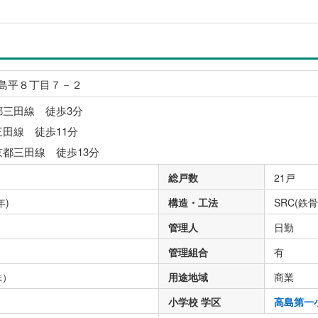
島平８丁目７－２
都三田線 徒歩3分
三田線 徒歩11分
京都三田線 徒歩13分
総戸数
21戸
年)
構造・工法
SRC(鉄
管理人
日勤
管理組合
有
株）
用途地域
商業
小学校 学区
高島第一