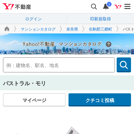
i
ログイン
ID新規取得
マンションカタログ
奈良県
生駒郡三郷町
パス
Yahoo!不動産
パストラル・モリ
マイページ
クチコミ投稿