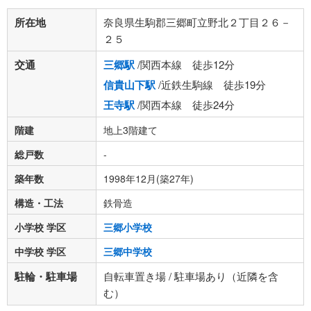
所在地
奈良県生駒郡三郷町立野北２丁目２６－
２５
交通
三郷駅
/関西本線 徒歩12分
信貴山下駅
/近鉄生駒線 徒歩19分
王寺駅
/関西本線 徒歩24分
階建
地上3階建て
総戸数
-
築年数
1998年12月(築27年)
構造・工法
鉄骨造
小学校 学区
三郷小学校
中学校 学区
三郷中学校
駐輪・駐車場
自転車置き場 / 駐車場あり（近隣を含
む）