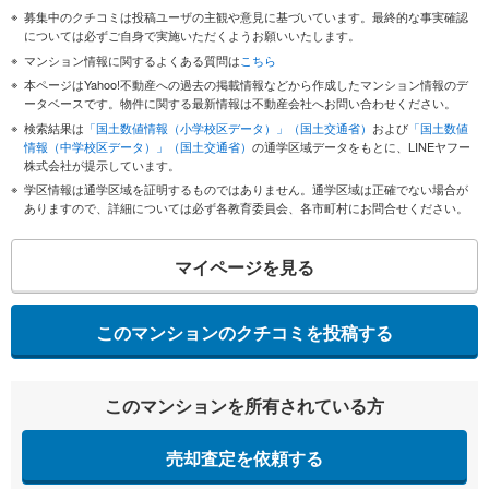
募集中のクチコミは投稿ユーザの主観や意見に基づいています。最終的な事実確認
については必ずご自身で実施いただくようお願いいたします。
マンション情報に関するよくある質問は
こちら
本ページはYahoo!不動産への過去の掲載情報などから作成したマンション情報のデ
ータベースです。物件に関する最新情報は不動産会社へお問い合わせください。
検索結果は
「国土数値情報（小学校区データ）」（国土交通省）
および
「国土数値
情報（中学校区データ）」（国土交通省）
の通学区域データをもとに、LINEヤフー
株式会社が提示しています。
学区情報は通学区域を証明するものではありません。通学区域は正確でない場合が
ありますので、詳細については必ず各教育委員会、各市町村にお問合せください。
マイページを見る
このマンションのクチコミを投稿する
このマンションを所有されている方
売却査定を依頼する