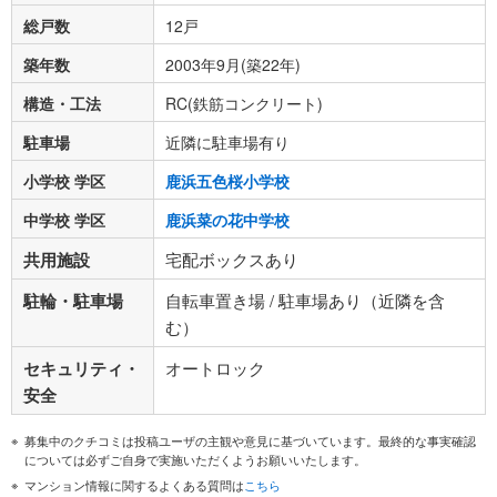
総戸数
12戸
築年数
2003年9月(築22年)
構造・工法
RC(鉄筋コンクリート)
駐車場
近隣に駐車場有り
小学校 学区
鹿浜五色桜小学校
中学校 学区
鹿浜菜の花中学校
共用施設
宅配ボックスあり
駐輪・駐車場
自転車置き場 / 駐車場あり（近隣を含
む）
セキュリティ・
オートロック
安全
募集中のクチコミは投稿ユーザの主観や意見に基づいています。最終的な事実確認
については必ずご自身で実施いただくようお願いいたします。
マンション情報に関するよくある質問は
こちら