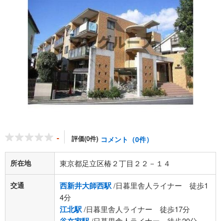
-
評価(0件)
コメント（0件）
所在地
東京都足立区椿２丁目２２－１４
交通
西新井大師西駅
/日暮里舎人ライナー 徒歩1
4分
江北駅
/日暮里舎人ライナー 徒歩17分
/日暮里舎人ライナー 徒歩20分