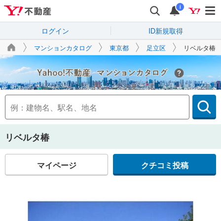
i
ログイン
ID新規取得
マンションカタログ
東京都
足立区
リベルタ椿
Yahoo!不動産
リベルタ椿
マイページ
クチコミ投稿