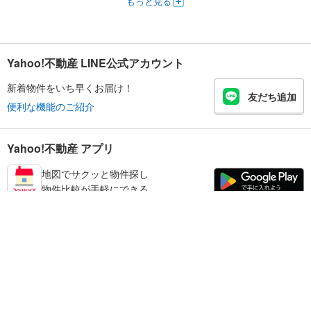
もっと見る
Yahoo!不動産 LINE公式アカウント
新着物件をいち早くお届け！
友だち追加
便利な機能のご紹介
Yahoo!不動産 アプリ
地図でサクッと物件探し
物件比較が手軽にできる
足立区の不動産情報を探す
不動産・住宅
賃貸住宅
暮らしのお役立ち情報
新築マンション
マンションカタログ
中古マンション
教えて！住まいの先生