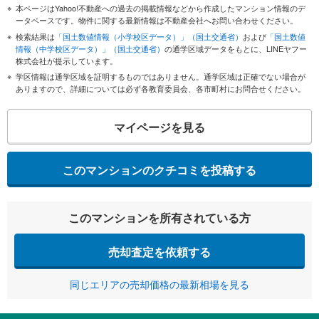
本ページはYahoo!不動産への過去の掲載情報などから作成したマンション情報のデ
ータベースです。物件に関する最新情報は不動産会社へお問い合わせください。
検索結果は
「国土数値情報（小学校区データ）」（国土交通省）
および
「国土数値
情報（中学校区データ）」（国土交通省）
の通学区域データをもとに、LINEヤフー
株式会社が提示しています。
学区情報は通学区域を証明するものではありません。通学区域は正確でない場合が
ありますので、詳細については必ず各教育委員会、各市町村にお問合せください。
マイページを見る
このマンションのクチコミを投稿する
このマンションを所有されている方
売却査定を依頼する
同じエリアの売却価格の最新相場を見る