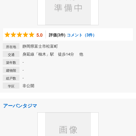
5.0
評価(3件)
コメント（3件）
静岡県富士市松富町
所在地
身延線「柚木」駅 徒歩14分 他
交通
-
築年数
-
建物階
-
総戸数
非公開
学区
アーバンタジマ