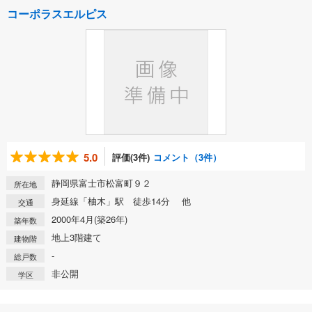
コーポラスエルピス
5.0
評価(3件)
コメント（3件）
静岡県富士市松富町９２
所在地
身延線「柚木」駅 徒歩14分 他
交通
2000年4月(築26年)
築年数
地上3階建て
建物階
-
総戸数
非公開
学区