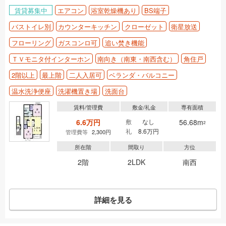
賃貸募集中
エアコン
浴室乾燥機あり
BS端子
バストイレ別
カウンターキッチン
クローゼット
衛星放送
フローリング
ガスコンロ可
追い焚き機能
ＴＶモニタ付インターホン
南向き（南東・南西含む）
角住戸
2階以上
最上階
二人入居可
ベランダ・バルコニー
温水洗浄便座
洗濯機置き場
洗面台
賃料/管理費
敷金/礼金
専有面積
6.6万円
敷
なし
56.68m
2
礼
8.6万円
管理費等
2,300円
所在階
間取り
方位
2階
2LDK
南西
詳細を見る