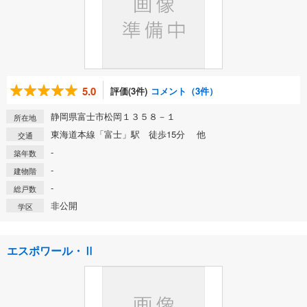
5.0
評価(3件)
コメント（3件）
静岡県富士市松岡１３５８－１
所在地
東海道本線「富士」駅 徒歩15分 他
交通
-
築年数
-
建物階
-
総戸数
非公開
学区
エスポワール・Ⅱ