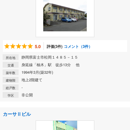
5.0
評価(3件)
コメント（3件）
静岡県富士市松岡１４８５－１５
所在地
身延線「柚木」駅 徒歩13分 他
交通
1994年3月(築32年)
築年数
地上2階建て
建物階
-
総戸数
非公開
学区
カーサⅡビル