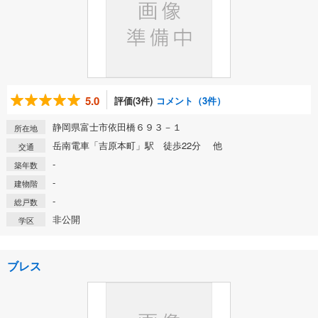
5.0
評価(3件)
コメント（3件）
静岡県富士市依田橋６９３－１
所在地
岳南電車「吉原本町」駅 徒歩22分 他
交通
-
築年数
-
建物階
-
総戸数
非公開
学区
ブレス