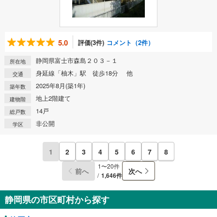
5.0
評価(3件)
コメント（2件）
静岡県富士市森島２０３－１
所在地
身延線「柚木」駅 徒歩18分 他
交通
2025年8月(築1年)
築年数
地上2階建て
建物階
14戸
総戸数
非公開
学区
1
2
3
4
5
6
7
8
1〜20件
前へ
次へ
1,646件
静岡県の市区町村から探す