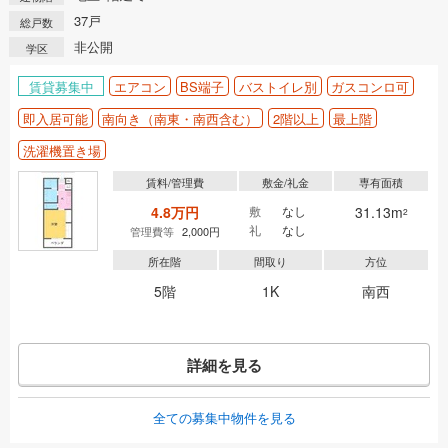
37戸
総戸数
非公開
学区
賃貸募集中
エアコン
BS端子
バストイレ別
ガスコンロ可
即入居可能
南向き（南東・南西含む）
2階以上
最上階
洗濯機置き場
賃料/管理費
敷金/礼金
専有面積
4.8万円
敷
なし
31.13m
2
礼
なし
管理費等
2,000円
所在階
間取り
方位
5階
1K
南西
詳細を見る
全ての募集中物件を見る