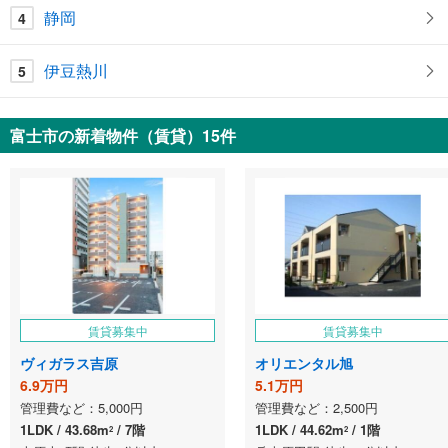
静岡
4
伊豆熱川
5
富士市の新着物件（賃貸）15件
賃貸募集中
賃貸募集中
ヴィガラス吉原
オリエンタル旭
6.9万円
5.1万円
管理費など：5,000円
管理費など：2,500円
1LDK
43.68m
7階
1LDK
44.62m
1階
2
2