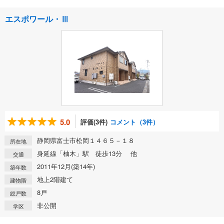
エスポワール・Ⅲ
5.0
評価(3件)
コメント（3件）
静岡県富士市松岡１４６５－１８
所在地
身延線「柚木」駅 徒歩13分 他
交通
2011年12月(築14年)
築年数
地上2階建て
建物階
8戸
総戸数
非公開
学区