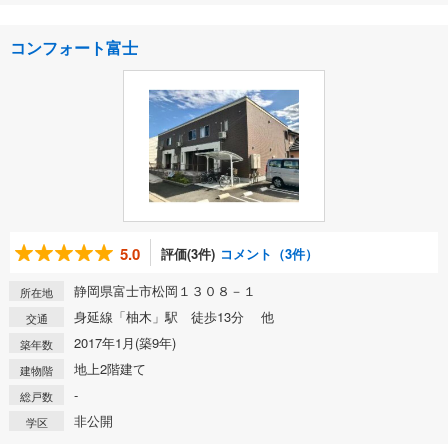
コンフォート富士
5.0
評価(3件)
コメント（3件）
静岡県富士市松岡１３０８－１
所在地
身延線「柚木」駅 徒歩13分 他
交通
2017年1月(築9年)
築年数
地上2階建て
建物階
-
総戸数
非公開
学区