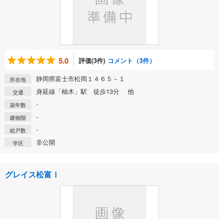
5.0
評価(3件)
コメント（3件）
静岡県富士市松岡１４６５－１
所在地
身延線「柚木」駅 徒歩13分 他
交通
-
築年数
-
建物階
-
総戸数
非公開
学区
グレイス松富Ⅰ