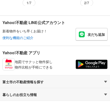
1/7
2/7
Yahoo!不動産 LINE公式アカウント
新着物件をいち早くお届け！
友だち追加
便利な機能のご紹介
Yahoo!不動産 アプリ
地図でサクッと物件探し
物件比較が手軽にできる
富士市の不動産情報を探す
不動産・住宅
賃貸住宅
暮らしのお役立ち情報
新築マンション
マンションカタログ
中古マンション
教えて！住まいの先生