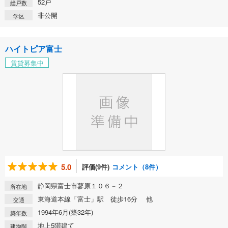
52戸
総戸数
非公開
学区
ハイトピア富士
賃貸募集中
5.0
評価(9件)
コメント（8件）
静岡県富士市蓼原１０６－２
所在地
東海道本線「富士」駅 徒歩16分 他
交通
1994年6月(築32年)
築年数
地上5階建て
建物階