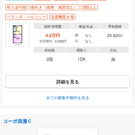
即入居可能
南向き（南東・南西含む）
2階以上
ベランダ・バルコニー
洗濯機置き場
賃料/管理費
敷金/礼金
専有面積
4.2万円
敷
なし
25.92m
2
礼
なし
管理費等
2,000円
所在階
間取り
方位
2階
1DK
南
詳細を見る
全ての募集中物件を見る
コーポ浪漫Ｃ