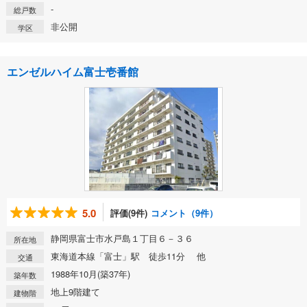
-
総戸数
非公開
学区
エンゼルハイム富士壱番館
5.0
評価(9件)
コメント（9件）
静岡県富士市水戸島１丁目６－３６
所在地
東海道本線「富士」駅 徒歩11分 他
交通
1988年10月(築37年)
築年数
地上9階建て
建物階