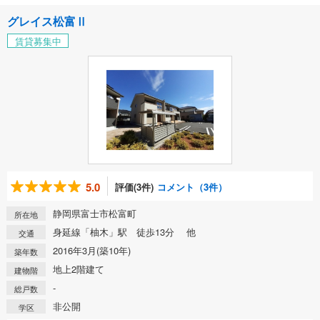
グレイス松富Ⅱ
賃貸募集中
5.0
評価(3件)
コメント（3件）
静岡県富士市松富町
所在地
身延線「柚木」駅 徒歩13分 他
交通
2016年3月(築10年)
築年数
地上2階建て
建物階
-
総戸数
非公開
学区