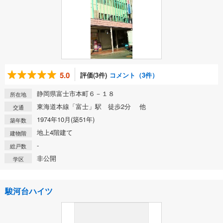
5.0
評価(3件)
コメント（3件）
静岡県富士市本町６－１８
所在地
東海道本線「富士」駅 徒歩2分 他
交通
1974年10月(築51年)
築年数
地上4階建て
建物階
-
総戸数
非公開
学区
駿河台ハイツ