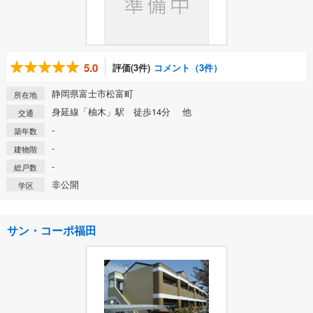
5.0
評価(3件)
コメント（3件）
静岡県富士市松富町
所在地
身延線「柚木」駅 徒歩14分 他
交通
-
築年数
-
建物階
-
総戸数
非公開
学区
サン・コーポ福田