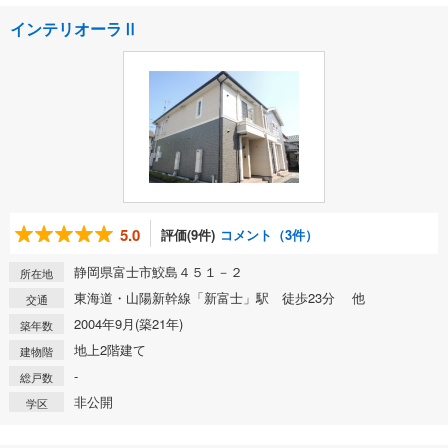
インテリオーラⅡ
5.0
評価(9件)
コメント（3件）
静岡県富士市鮫島４５１－２
所在地
東海道・山陽新幹線「新富士」駅 徒歩23分 他
交通
2004年9月(築21年)
築年数
地上2階建て
建物階
-
総戸数
非公開
学区