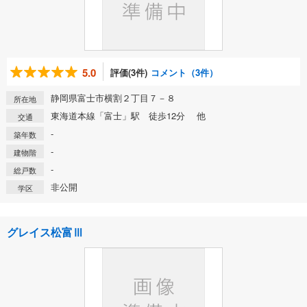
5.0
評価(3件)
コメント（3件）
静岡県富士市横割２丁目７－８
所在地
東海道本線「富士」駅 徒歩12分 他
交通
-
築年数
-
建物階
-
総戸数
非公開
学区
グレイス松富Ⅲ