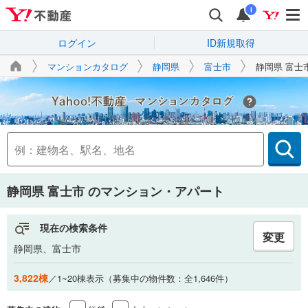
i
ログイン
ID新規取得
マンションカタログ
静岡県
富士市
静岡県 富士
Yahoo!不動産
静岡県 富士市
のマンション・アパート
現在の検索条件
変更
静岡県、富士市
3,822棟
／1~20棟表示（募集中の物件数：全1,646件）