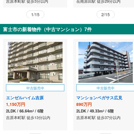
吉原本町駅 徒歩3分以内
岳南原田駅 徒歩29分以内
1/15
2/15
富士市の新着物件（中古マンション）7件
中古販売中
中古販売中
エンゼルハイム吉原
マンションペガサス広見
1,150万円
890万円
2LDK
66.64m
6階
2LDK
49.33m
6階
2
2
吉原本町駅 徒歩13分以内
吉原本町駅 徒歩37分以内