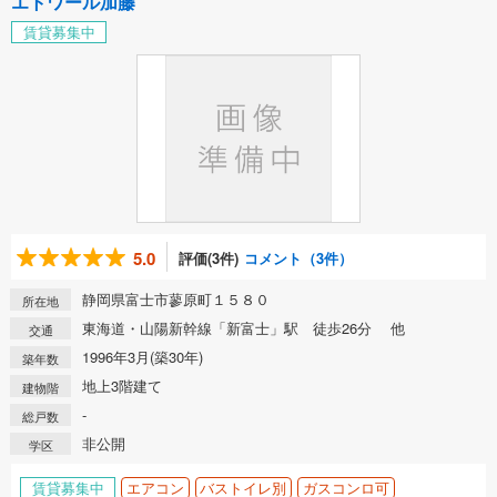
エトワール加藤
賃貸募集中
5.0
評価(3件)
コメント（3件）
静岡県富士市蓼原町１５８０
所在地
東海道・山陽新幹線「新富士」駅 徒歩26分 他
交通
1996年3月(築30年)
築年数
地上3階建て
建物階
-
総戸数
非公開
学区
賃貸募集中
エアコン
バストイレ別
ガスコンロ可