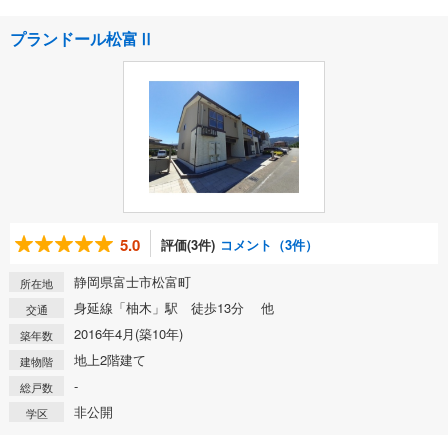
プランドール松富Ⅱ
5.0
評価(3件)
コメント（3件）
静岡県富士市松富町
所在地
身延線「柚木」駅 徒歩13分 他
交通
2016年4月(築10年)
築年数
地上2階建て
建物階
-
総戸数
非公開
学区