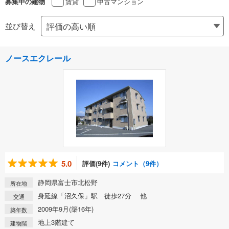
賃貸
中古マンション
募集中の建物
並び替え
ノースエクレール
5.0
評価(9件)
コメント（9件）
静岡県富士市北松野
所在地
身延線「沼久保」駅 徒歩27分 他
交通
2009年9月(築16年)
築年数
地上3階建て
建物階