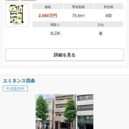
価格
専有面積
所在階
2,080万円
75.6m
4階
2
間取り
方位
3LDK
東
詳細を見る
エミネンス四条
中古販売中