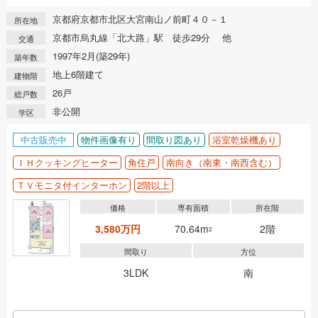
京都府京都市北区大宮南山ノ前町４０－１
所在地
京都市烏丸線「北大路」駅 徒歩29分 他
交通
1997年2月(築29年)
築年数
地上6階建て
建物階
26戸
総戸数
非公開
学区
中古販売中
物件画像有り
間取り図あり
浴室乾燥機あり
ＩＨクッキングヒーター
角住戸
南向き（南東・南西含む）
ＴＶモニタ付インターホン
2階以上
価格
専有面積
所在階
3,580万円
70.64m
2階
2
間取り
方位
3LDK
南