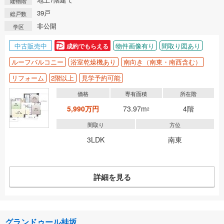
建物階
39戸
総戸数
非公開
学区
中古販売中
物件画像有り
間取り図あり
成約でもらえる
ルーフバルコニー
浴室乾燥機あり
南向き（南東・南西含む）
リフォーム
2階以上
見学予約可能
価格
専有面積
所在階
5,990万円
73.97m
4階
2
間取り
方位
3LDK
南東
詳細を見る
グランドゥール桂坂