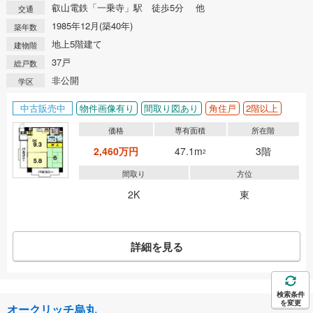
叡山電鉄「一乗寺」駅 徒歩5分 他
交通
1985年12月(築40年)
築年数
地上5階建て
建物階
37戸
総戸数
非公開
学区
中古販売中
物件画像有り
間取り図あり
角住戸
2階以上
価格
専有面積
所在階
2,460万円
47.1m
3階
2
間取り
方位
2K
東
詳細を見る
検索条件
を変更
オークリッチ烏丸