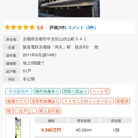
5.0
評価(3件)
コメント（3件）
京都府京都市中京区山伏山町５４１
所在地
阪急電鉄京都線「烏丸」駅 徒歩5分 他
交通
2011年9月(築14年)
築年数
地上5階建て
建物階
51戸
総戸数
非公開
学区
中古販売中
物件画像有り
間取り図あり
ペット可
複層ガラス
浴室乾燥機あり
ＴＶモニタ付インターホン
床暖房
階下に住戸なし
即入居可能
価格
専有面積
所在階
4,390万円
40.26m
1階
2