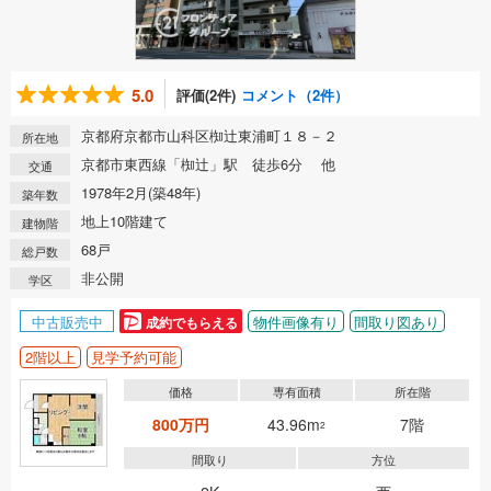
5.0
評価(2件)
コメント（2件）
京都府京都市山科区椥辻東浦町１８－２
所在地
京都市東西線「椥辻」駅 徒歩6分 他
交通
1978年2月(築48年)
築年数
地上10階建て
建物階
68戸
総戸数
非公開
学区
中古販売中
物件画像有り
間取り図あり
成約でもらえる
2階以上
見学予約可能
価格
専有面積
所在階
800万円
43.96m
7階
2
間取り
方位