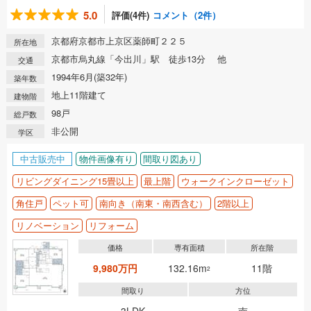
5.0
評価(4件)
コメント（2件）
京都府京都市上京区薬師町２２５
所在地
京都市烏丸線「今出川」駅 徒歩13分 他
交通
1994年6月(築32年)
築年数
地上11階建て
建物階
98戸
総戸数
非公開
学区
中古販売中
物件画像有り
間取り図あり
リビングダイニング15畳以上
最上階
ウォークインクローゼット
角住戸
ペット可
南向き（南東・南西含む）
2階以上
リノベーション
リフォーム
価格
専有面積
所在階
9,980万円
132.16m
11階
2
間取り
方位