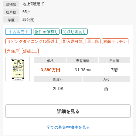
地上7階建て
建物階
65戸
総戸数
非公開
学区
中古販売中
物件画像有り
間取り図あり
リビングダイニング15畳以上
即入居可能
最上階
対面キッチン
角住戸
2階以上
価格
専有面積
所在階
3,380万円
61.38m
7階
2
間取り
方位
2LDK
西
詳細を見る
全ての募集中物件を見る