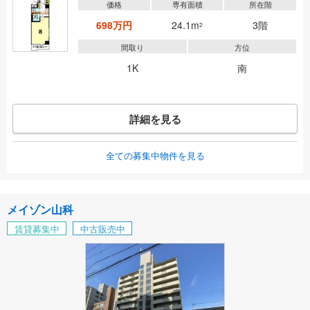
価格
専有面積
所在階
698万円
24.1m
3階
2
間取り
方位
1K
南
詳細を見る
全ての募集中物件を見る
メイゾン山科
賃貸募集中
中古販売中