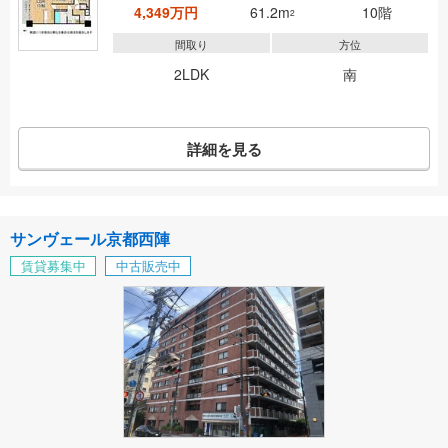
4,349万円
61.2m
10階
2
間取り
方位
2LDK
南
詳細を見る
サンヴェール京都西陣
賃貸募集中
中古販売中