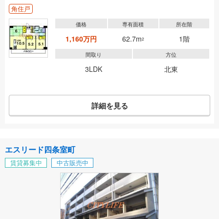
角住戸
価格
専有面積
所在階
1,160万円
62.7m
1階
2
間取り
方位
3LDK
北東
詳細を見る
エスリード四条室町
賃貸募集中
中古販売中