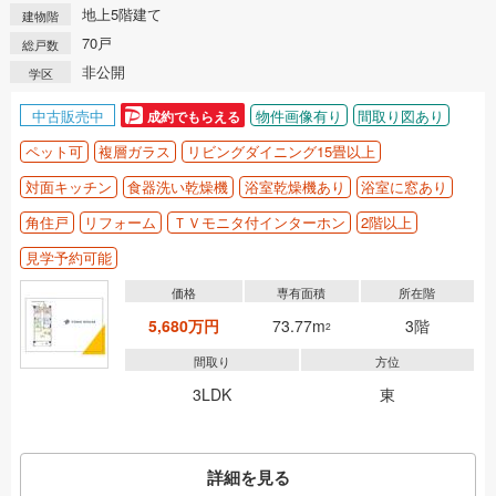
地上5階建て
建物階
70戸
総戸数
非公開
学区
中古販売中
物件画像有り
間取り図あり
成約でもらえる
ペット可
複層ガラス
リビングダイニング15畳以上
対面キッチン
食器洗い乾燥機
浴室乾燥機あり
浴室に窓あり
角住戸
リフォーム
ＴＶモニタ付インターホン
2階以上
見学予約可能
価格
専有面積
所在階
5,680万円
73.77m
3階
2
間取り
方位
3LDK
東
詳細を見る