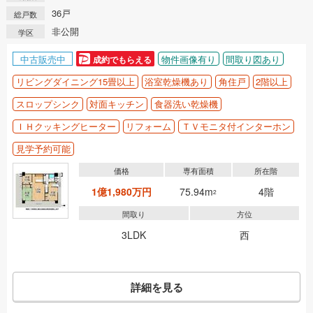
36戸
総戸数
非公開
学区
中古販売中
物件画像有り
間取り図あり
成約でもらえる
リビングダイニング15畳以上
浴室乾燥機あり
角住戸
2階以上
スロップシンク
対面キッチン
食器洗い乾燥機
ＩＨクッキングヒーター
リフォーム
ＴＶモニタ付インターホン
見学予約可能
価格
専有面積
所在階
1億1,980万円
75.94m
4階
2
間取り
方位
3LDK
西
詳細を見る