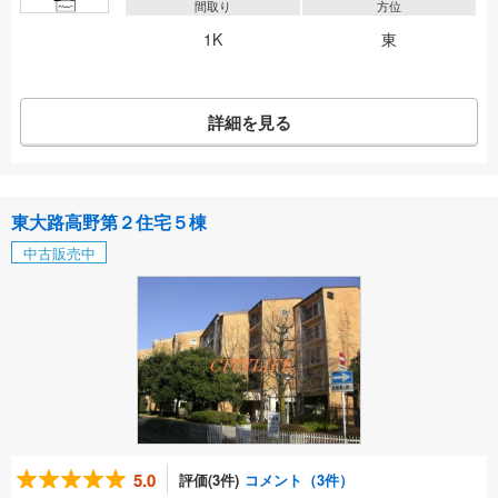
間取り
方位
1K
東
詳細を見る
東大路高野第２住宅５棟
中古販売中
5.0
評価(3件)
コメント（3件）