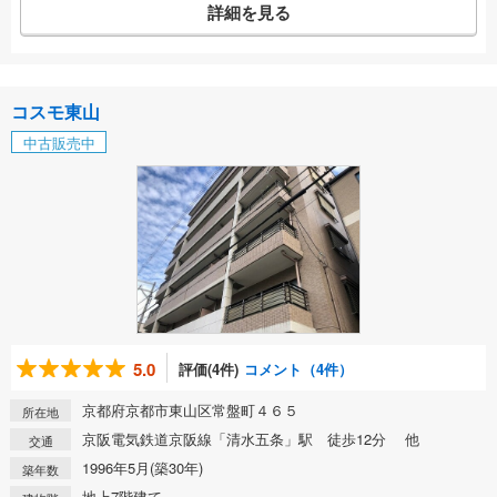
詳細を見る
コスモ東山
中古販売中
5.0
評価(4件)
コメント（4件）
京都府京都市東山区常盤町４６５
所在地
京阪電気鉄道京阪線「清水五条」駅 徒歩12分 他
交通
1996年5月(築30年)
築年数
地上7階建て