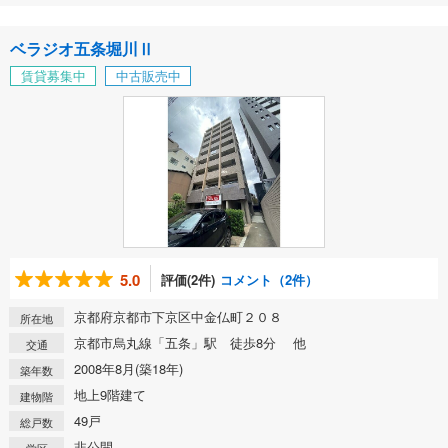
ベラジオ五条堀川Ⅱ
賃貸募集中
中古販売中
5.0
評価(2件)
コメント（2件）
京都府京都市下京区中金仏町２０８
所在地
京都市烏丸線「五条」駅 徒歩8分 他
交通
2008年8月(築18年)
築年数
地上9階建て
建物階
49戸
総戸数
非公開