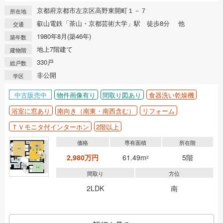
京都府京都市左京区高野東開町１－７
所在地
叡山電鉄「茶山・京都芸術大学」駅 徒歩8分 他
交通
1980年8月(築46年)
築年数
地上7階建て
建物階
330戸
総戸数
非公開
学区
中古販売中
物件画像有り
間取り図あり
食器洗い乾燥機
浴室に窓あり
南向き（南東・南西含む）
リフォーム
ＴＶモニタ付インターホン
2階以上
価格
専有面積
所在階
2,980万円
61.49m
5階
2
間取り
方位
2LDK
南