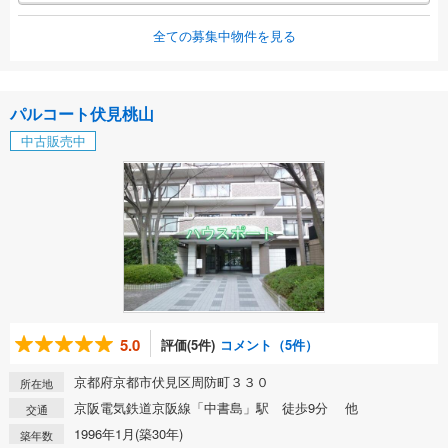
全ての募集中物件を見る
パルコート伏見桃山
中古販売中
5.0
評価(5件)
コメント（5件）
京都府京都市伏見区周防町３３０
所在地
京阪電気鉄道京阪線「中書島」駅 徒歩9分 他
交通
1996年1月(築30年)
築年数