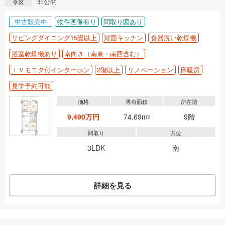
非公開
学区
中古販売中
物件画像有り
間取り図あり
リビングダイニング15畳以上
対面キッチン
食器洗い乾燥機
浴室乾燥機あり
南向き（南東・南西含む）
ＴＶモニタ付インターホン
2階以上
リノベーション
床暖房
見学予約可能
価格
専有面積
所在階
9,490万円
74.69m
9階
2
間取り
方位
3LDK
南
詳細を見る