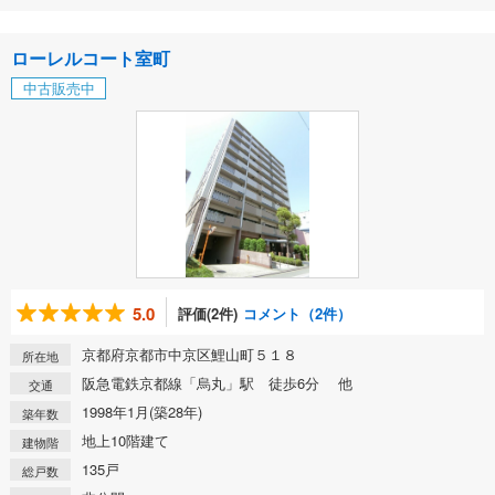
ローレルコート室町
中古販売中
5.0
評価(2件)
コメント（2件）
京都府京都市中京区鯉山町５１８
所在地
阪急電鉄京都線「烏丸」駅 徒歩6分 他
交通
1998年1月(築28年)
築年数
地上10階建て
建物階
135戸
総戸数