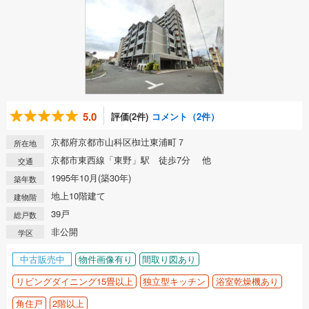
5.0
評価(2件)
コメント（2件）
京都府京都市山科区椥辻東浦町７
所在地
京都市東西線「東野」駅 徒歩7分 他
交通
1995年10月(築30年)
築年数
地上10階建て
建物階
39戸
総戸数
非公開
学区
中古販売中
物件画像有り
間取り図あり
リビングダイニング15畳以上
独立型キッチン
浴室乾燥機あり
角住戸
2階以上