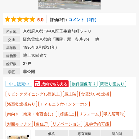
5.0
評価(2件)
コメント（2件）
京都府京都市中京区壬生森前町５－８
所在地
阪急電鉄京都線「西院」駅 徒歩8分 他
交通
1995年6月(築31年)
築年数
地上10階建て
建物階
27戸
総戸数
非公開
学区
中古販売中
物件画像有り
間取り図あり
成約でもらえる
リビングダイニング15畳以上
最上階
食器洗い乾燥機
浴室乾燥機あり
ＴＶモニタ付インターホン
南向き（南東・南西含む）
2階以上
リフォーム
即入居可能
対面キッチン
角住戸
リノベーション
見学予約可能
価格
専有面積
所在階