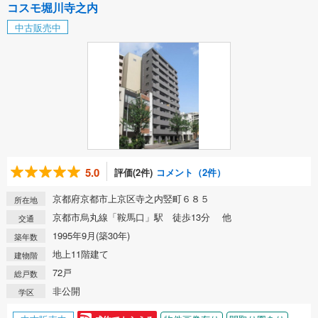
コスモ堀川寺之内
中古販売中
5.0
評価(2件)
コメント（2件）
京都府京都市上京区寺之内竪町６８５
所在地
京都市烏丸線「鞍馬口」駅 徒歩13分 他
交通
1995年9月(築30年)
築年数
地上11階建て
建物階
72戸
総戸数
非公開
学区