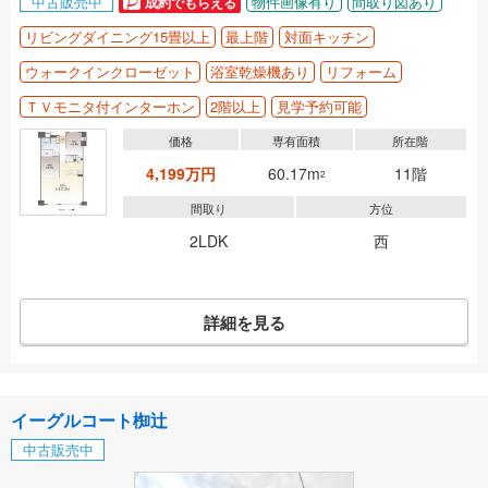
中古販売中
物件画像有り
間取り図あり
成約でもらえる
リビングダイニング15畳以上
最上階
対面キッチン
ウォークインクローゼット
浴室乾燥機あり
リフォーム
ＴＶモニタ付インターホン
2階以上
見学予約可能
価格
専有面積
所在階
4,199万円
60.17m
11階
2
間取り
方位
2LDK
西
詳細を見る
イーグルコート椥辻
中古販売中