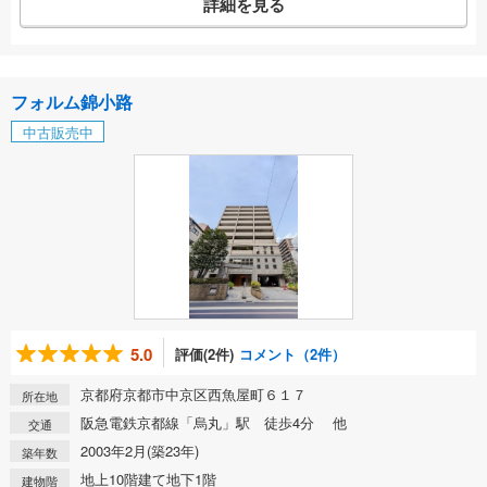
詳細を見る
フォルム錦小路
中古販売中
5.0
評価(2件)
コメント（2件）
京都府京都市中京区西魚屋町６１７
所在地
阪急電鉄京都線「烏丸」駅 徒歩4分 他
交通
2003年2月(築23年)
築年数
地上10階建て地下1階
建物階