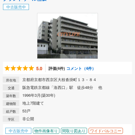
中古販売中
5.0
評価(4件)
コメント（4件）
京都府京都市西京区大枝沓掛町１３－８４
所在地
阪急電鉄京都線「洛西口」駅 徒歩48分 他
交通
1996年3月(築30年)
築年数
地上7階建て
建物階
53戸
総戸数
非公開
学区
中古販売中
物件画像有り
間取り図あり
ワイドバルコニー