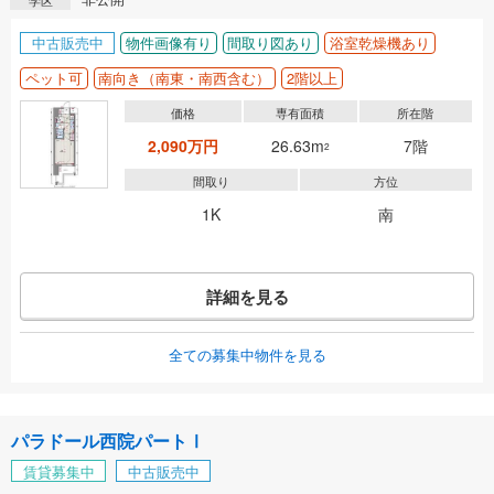
学区
中古販売中
物件画像有り
間取り図あり
浴室乾燥機あり
ペット可
南向き（南東・南西含む）
2階以上
価格
専有面積
所在階
2,090万円
26.63m
7階
2
間取り
方位
1K
南
詳細を見る
全ての募集中物件を見る
パラドール西院パートⅠ
賃貸募集中
中古販売中