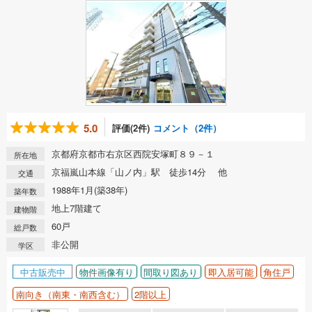
5.0
評価(2件)
コメント（2件）
京都府京都市右京区西院安塚町８９－１
所在地
京福嵐山本線「山ノ内」駅 徒歩14分 他
交通
1988年1月(築38年)
築年数
地上7階建て
建物階
60戸
総戸数
非公開
学区
中古販売中
物件画像有り
間取り図あり
即入居可能
角住戸
南向き（南東・南西含む）
2階以上