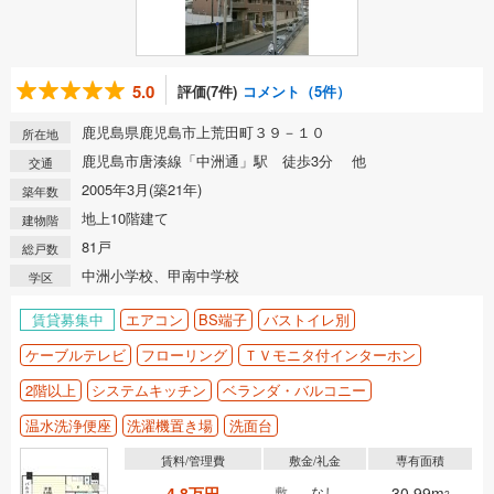
5.0
評価(7件)
コメント（5件）
鹿児島県鹿児島市上荒田町３９－１０
所在地
鹿児島市唐湊線「中洲通」駅 徒歩3分 他
交通
2005年3月(築21年)
築年数
地上10階建て
建物階
81戸
総戸数
中洲小学校、甲南中学校
学区
賃貸募集中
エアコン
BS端子
バストイレ別
ケーブルテレビ
フローリング
ＴＶモニタ付インターホン
2階以上
システムキッチン
ベランダ・バルコニー
温水洗浄便座
洗濯機置き場
洗面台
賃料/管理費
敷金/礼金
専有面積
4.8万円
敷
なし
30.99m
2