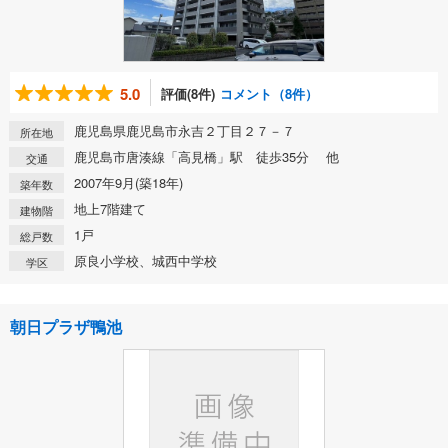
5.0
評価(8件)
コメント（8件）
鹿児島県鹿児島市永吉２丁目２７－７
所在地
鹿児島市唐湊線「高見橋」駅 徒歩35分 他
交通
2007年9月(築18年)
築年数
地上7階建て
建物階
1戸
総戸数
原良小学校、城西中学校
学区
朝日プラザ鴨池