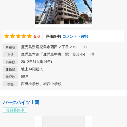
5.0
評価(9件)
コメント（9件）
鹿児島県鹿児島市西田２丁目２６－１０
所在地
鹿児島本線「鹿児島中央」駅 徒歩4分 他
交通
2012年6月(築14年)
築年数
地上14階建て
建物階
50戸
総戸数
西田小学校、城西中学校
学区
パークハイツ上園
賃貸募集中