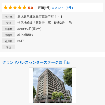
5.0
評価(4件)
コメント（4件）
鹿児島県鹿児島市慈眼寺町４－１
所在地
指宿枕崎線「慈眼寺」駅 徒歩2分 他
交通
2018年3月(築8年)
築年数
地上5階建て
建物階
25戸
総戸数
-
学区
グランドパレスセンターステージ西千石