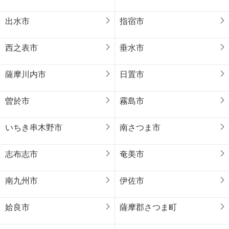
出水市
指宿市
西之表市
垂水市
薩摩川内市
日置市
曽於市
霧島市
いちき串木野市
南さつま市
志布志市
奄美市
南九州市
伊佐市
姶良市
薩摩郡さつま町