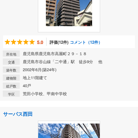
5.0
評価(12件)
コメント（12件）
鹿児島県鹿児島市高麗町２９－１８
所在地
鹿児島市谷山線「二中通」駅 徒歩9分 他
交通
2002年6月(築24年)
築年数
地上11階建て
建物階
40戸
総戸数
荒田小学校、甲南中学校
学区
サーパス西田