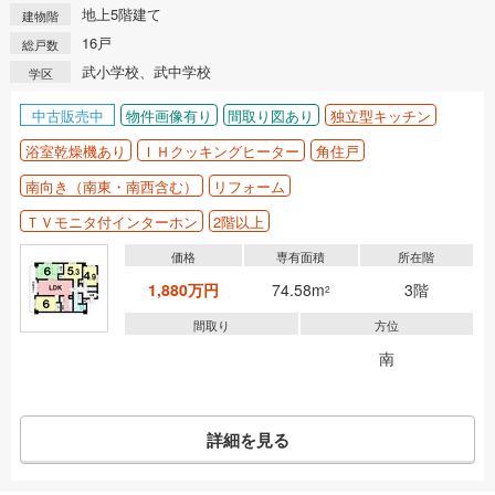
地上5階建て
建物階
16戸
総戸数
武小学校、武中学校
学区
中古販売中
物件画像有り
間取り図あり
独立型キッチン
浴室乾燥機あり
ＩＨクッキングヒーター
角住戸
南向き（南東・南西含む）
リフォーム
ＴＶモニタ付インターホン
2階以上
価格
専有面積
所在階
1,880万円
74.58m
3階
2
間取り
方位
南
詳細を見る