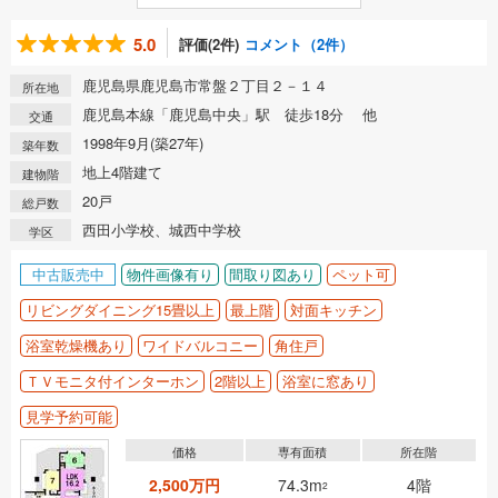
5.0
評価(2件)
コメント（2件）
鹿児島県鹿児島市常盤２丁目２－１４
所在地
鹿児島本線「鹿児島中央」駅 徒歩18分 他
交通
1998年9月(築27年)
築年数
地上4階建て
建物階
20戸
総戸数
西田小学校、城西中学校
学区
中古販売中
物件画像有り
間取り図あり
ペット可
リビングダイニング15畳以上
最上階
対面キッチン
浴室乾燥機あり
ワイドバルコニー
角住戸
ＴＶモニタ付インターホン
2階以上
浴室に窓あり
見学予約可能
価格
専有面積
所在階
2,500万円
74.3m
4階
2