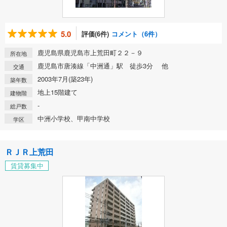
5.0
評価(6件)
コメント（6件）
鹿児島県鹿児島市上荒田町２２－９
所在地
鹿児島市唐湊線「中洲通」駅 徒歩3分 他
交通
2003年7月(築23年)
築年数
地上15階建て
建物階
-
総戸数
中洲小学校、甲南中学校
学区
ＲＪＲ上荒田
賃貸募集中