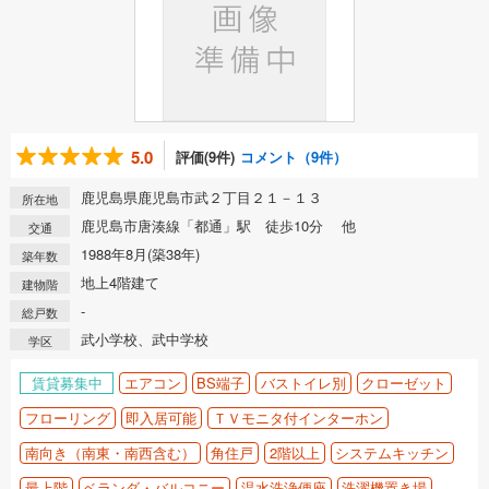
5.0
評価(9件)
コメント（9件）
鹿児島県鹿児島市武２丁目２１－１３
所在地
鹿児島市唐湊線「都通」駅 徒歩10分 他
交通
1988年8月(築38年)
築年数
地上4階建て
建物階
-
総戸数
武小学校、武中学校
学区
賃貸募集中
エアコン
BS端子
バストイレ別
クローゼット
フローリング
即入居可能
ＴＶモニタ付インターホン
南向き（南東・南西含む）
角住戸
2階以上
システムキッチン
最上階
ベランダ・バルコニー
温水洗浄便座
洗濯機置き場