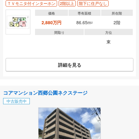
ＴＶモニタ付インターホン
2階以上
階下に住戸なし
価格
専有面積
所在階
2,880万円
86.65m
2階
2
間取り
方位
東
詳細を見る
コアマンション西郷公園ネクステージ
中古販売中