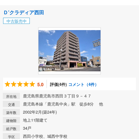
Ｄ’クラディア西田
中古販売中
5.0
評価(4件)
コメント（4件）
鹿児島県鹿児島市西田３丁目９－４７
所在地
鹿児島本線「鹿児島中央」駅 徒歩8分 他
交通
2002年2月(築24年)
築年数
地上11階建て
建物階
34戸
総戸数
西田小学校、城西中学校
学区