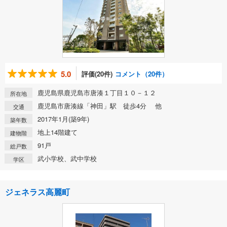
5.0
評価(20件)
コメント（20件）
鹿児島県鹿児島市唐湊１丁目１０－１２
所在地
鹿児島市唐湊線「神田」駅 徒歩4分 他
交通
2017年1月(築9年)
築年数
地上14階建て
建物階
91戸
総戸数
武小学校、武中学校
学区
ジェネラス高麗町