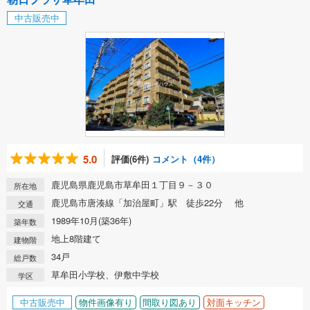
中古販売中
5.0
評価(6件)
コメント（4件）
鹿児島県鹿児島市草牟田１丁目９－３０
所在地
鹿児島市唐湊線「加治屋町」駅 徒歩22分 他
交通
1989年10月(築36年)
築年数
地上8階建て
建物階
34戸
総戸数
草牟田小学校、伊敷中学校
学区
中古販売中
物件画像有り
間取り図あり
対面キッチン