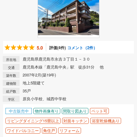
5.0
評価(4件)
コメント（2件）
鹿児島県鹿児島市永吉３丁目１－３０
所在地
鹿児島本線「鹿児島中央」駅 徒歩31分 他
交通
2007年2月(築19年)
築年数
地上5階建て
建物階
35戸
総戸数
原良小学校、城西中学校
学区
中古販売中
物件画像有り
間取り図あり
ペット可
リビングダイニング15畳以上
対面キッチン
浴室乾燥機あり
ワイドバルコニー
角住戸
リフォーム