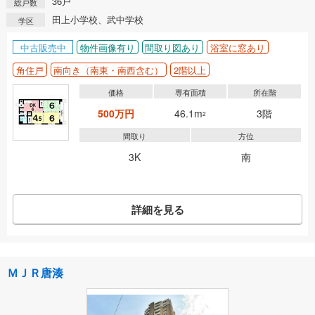
36戸
総戸数
田上小学校、武中学校
学区
中古販売中
物件画像有り
間取り図あり
浴室に窓あり
角住戸
南向き（南東・南西含む）
2階以上
価格
専有面積
所在階
500万円
46.1m
3階
2
間取り
方位
3K
南
詳細を見る
ＭＪＲ唐湊