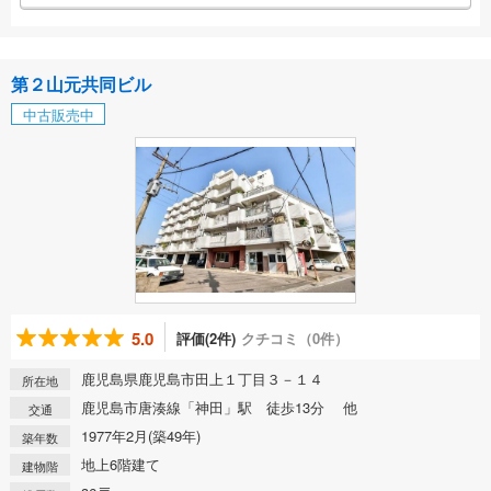
第２山元共同ビル
中古販売中
5.0
評価(2件)
クチコミ（0件）
鹿児島県鹿児島市田上１丁目３－１４
所在地
鹿児島市唐湊線「神田」駅 徒歩13分 他
交通
1977年2月(築49年)
築年数
地上6階建て
建物階