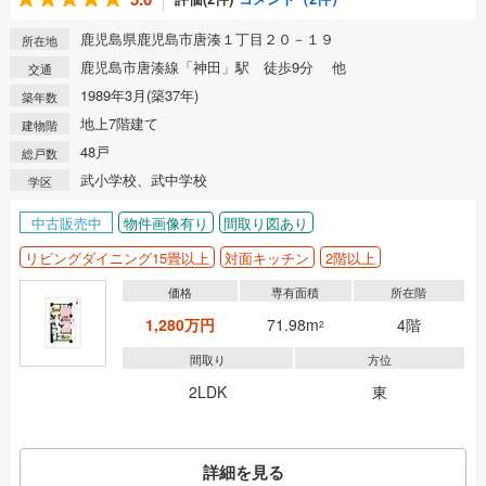
鹿児島県鹿児島市唐湊１丁目２０－１９
所在地
鹿児島市唐湊線「神田」駅 徒歩9分 他
交通
1989年3月(築37年)
築年数
地上7階建て
建物階
48戸
総戸数
武小学校、武中学校
学区
中古販売中
物件画像有り
間取り図あり
リビングダイニング15畳以上
対面キッチン
2階以上
価格
専有面積
所在階
1,280万円
71.98m
4階
2
間取り
方位
2LDK
東
詳細を見る