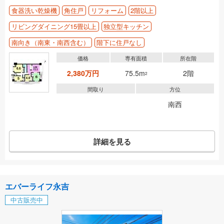
食器洗い乾燥機
角住戸
リフォーム
2階以上
リビングダイニング15畳以上
独立型キッチン
南向き（南東・南西含む）
階下に住戸なし
価格
専有面積
所在階
2,380万円
75.5m
2階
2
間取り
方位
南西
詳細を見る
エバーライフ永吉
中古販売中