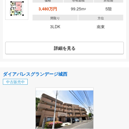
価格
専有面積
所在階
3,480万円
99.25m
5階
2
間取り
方位
3LDK
南東
詳細を見る
ダイアパレスグランデージ城西
中古販売中