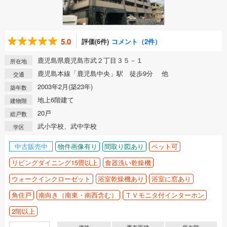
5.0
評価(6件)
コメント（2件）
鹿児島県鹿児島市武２丁目３５－１
所在地
鹿児島本線「鹿児島中央」駅 徒歩9分 他
交通
2003年2月(築23年)
築年数
地上6階建て
建物階
20戸
総戸数
武小学校、武中学校
学区
中古販売中
物件画像有り
間取り図あり
ペット可
リビングダイニング15畳以上
食器洗い乾燥機
ウォークインクローゼット
浴室乾燥機あり
浴室に窓あり
角住戸
南向き（南東・南西含む）
ＴＶモニタ付インターホン
2階以上