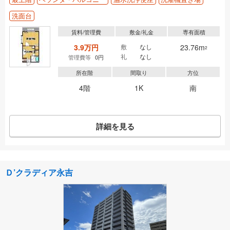
洗面台
賃料/管理費
敷金/礼金
専有面積
3.9万円
敷
なし
23.76m
2
礼
なし
管理費等
0円
所在階
間取り
方位
4階
1K
南
詳細を見る
Ｄ’クラディア永吉