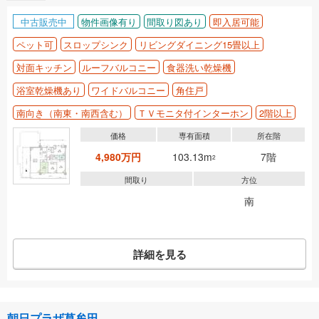
中古販売中
物件画像有り
間取り図あり
即入居可能
ペット可
スロップシンク
リビングダイニング15畳以上
対面キッチン
ルーフバルコニー
食器洗い乾燥機
浴室乾燥機あり
ワイドバルコニー
角住戸
南向き（南東・南西含む）
ＴＶモニタ付インターホン
2階以上
価格
専有面積
所在階
4,980万円
103.13m
7階
2
間取り
方位
南
詳細を見る
朝日プラザ草牟田