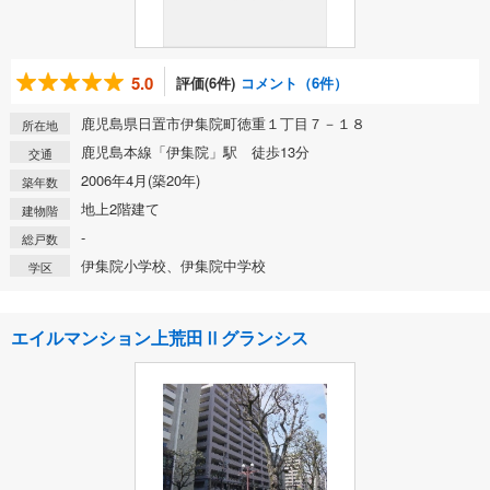
5.0
評価(6件)
コメント（6件）
鹿児島県日置市伊集院町徳重１丁目７－１８
所在地
鹿児島本線「伊集院」駅 徒歩13分
交通
2006年4月(築20年)
築年数
地上2階建て
建物階
-
総戸数
伊集院小学校、伊集院中学校
学区
エイルマンション上荒田Ⅱグランシス