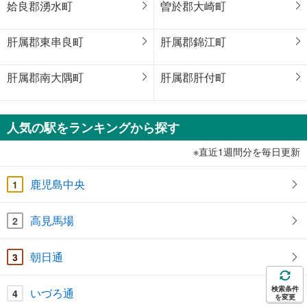
姶良郡湧水町
曽於郡大崎町
肝属郡東串良町
肝属郡錦江町
肝属郡南大隅町
肝属郡肝付町
人気の駅をランキングから探す
※直近1週間分を毎日更新
鹿児島中央
1
高見馬場
2
朝日通
3
検索条件
いづろ通
4
を変更