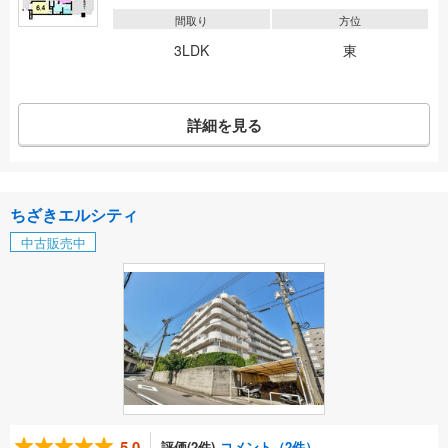
間取り
方位
3LDK
東
詳細を見る
ちざきエルシティ
中古販売中
5.0
評価(2件)
コメント（2件）