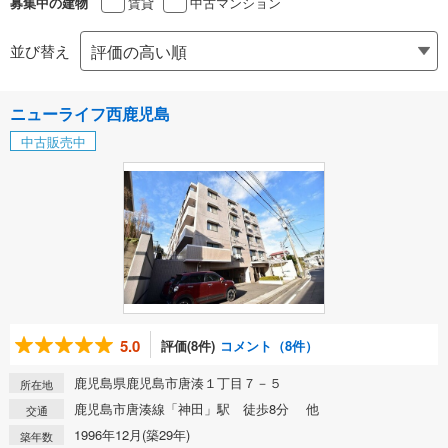
賃貸
中古マンション
募集中の建物
並び替え
ニューライフ西鹿児島
中古販売中
5.0
評価(8件)
コメント（8件）
鹿児島県鹿児島市唐湊１丁目７－５
所在地
鹿児島市唐湊線「神田」駅 徒歩8分 他
交通
1996年12月(築29年)
築年数