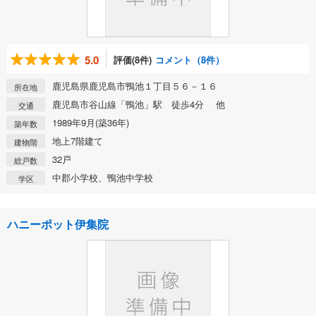
5.0
評価(8件)
コメント（8件）
鹿児島県鹿児島市鴨池１丁目５６－１６
所在地
鹿児島市谷山線「鴨池」駅 徒歩4分 他
交通
1989年9月(築36年)
築年数
地上7階建て
建物階
32戸
総戸数
中郡小学校、鴨池中学校
学区
ハニーポット伊集院