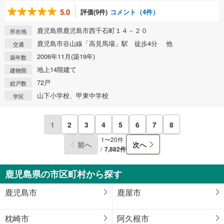
5.0
評価(9件)
コメント（4件）
鹿児島県鹿児島市西千石町１４－２０
所在地
鹿児島市谷山線「高見馬場」駅 徒歩4分 他
交通
2006年11月(築19年)
築年数
地上14階建て
建物階
72戸
総戸数
山下小学校、甲東中学校
学区
1
2
3
4
5
6
7
8
1〜20件
前へ
次へ
7,882件
鹿児島県の市区町村から探す
鹿児島市
鹿屋市
枕崎市
阿久根市