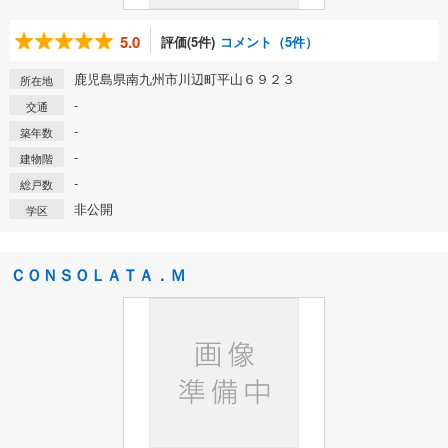
5.0
評価(5件)
コメント（5件）
鹿児島県南九州市川辺町平山６９２３
所在地
-
交通
-
築年数
-
建物階
-
総戸数
非公開
学区
ＣＯＮＳＯＬＡＴＡ．Ｍ