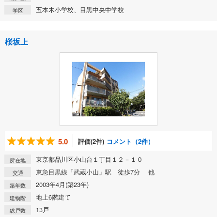
五本木小学校、目黒中央中学校
学区
桜坂上
5.0
評価(2件)
コメント（2件）
東京都品川区小山台１丁目１２－１０
所在地
東急目黒線「武蔵小山」駅 徒歩7分 他
交通
2003年4月(築23年)
築年数
地上6階建て
建物階
13戸
総戸数