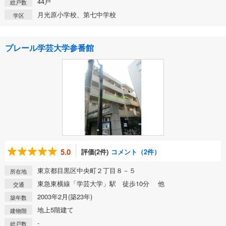
44戸
総戸数
月光原小学校、第七中学校
学区
プレール学芸大学参番館
5.0
評価(2件)
コメント（2件）
東京都目黒区中央町２丁目８－５
所在地
東急東横線「学芸大学」駅 徒歩10分 他
交通
2003年2月(築23年)
築年数
地上5階建て
建物階
-
総戸数