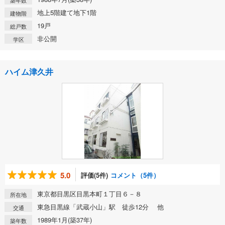
築年数
地上5階建て地下1階
建物階
19戸
総戸数
非公開
学区
ハイム津久井
5.0
評価(5件)
コメント（5件）
東京都目黒区目黒本町１丁目６－８
所在地
東急目黒線「武蔵小山」駅 徒歩12分 他
交通
1989年1月(築37年)
築年数