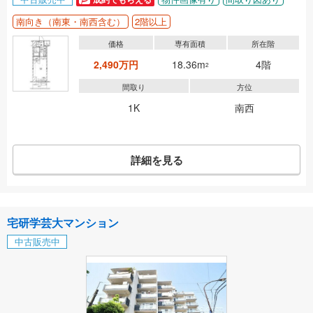
南向き（南東・南西含む）
2階以上
価格
専有面積
所在階
2,490万円
18.36m
4階
2
間取り
方位
1K
南西
詳細を見る
宅研学芸大マンション
中古販売中