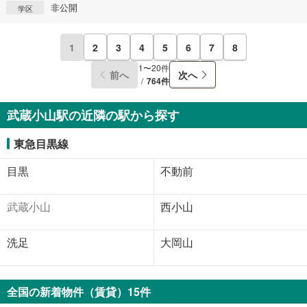
非公開
学区
1
2
3
4
5
6
7
8
1〜20件
前へ
次へ
764件
武蔵小山駅の近隣の駅から探す
東急目黒線
目黒
不動前
武蔵小山
西小山
洗足
大岡山
全国の新着物件（賃貸）15件