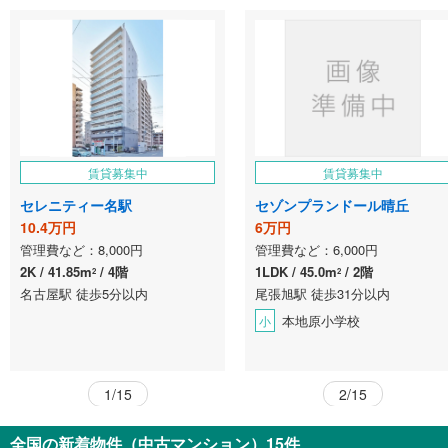
賃貸募集中
賃貸募集中
セレニティー名駅
セゾンプランドール晴丘
10.4万円
6万円
管理費など：8,000円
管理費など：6,000円
2K
41.85m
4階
1LDK
45.0m
2階
2
2
名古屋駅 徒歩5分以内
尾張旭駅 徒歩31分以内
本地原小学校
小
1/15
2/15
全国の新着物件（中古マンション）15件