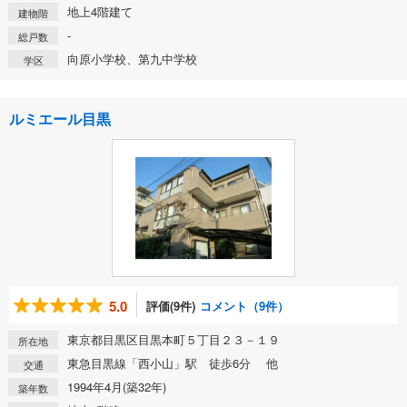
地上4階建て
建物階
-
総戸数
向原小学校、第九中学校
学区
ルミエール目黒
5.0
評価(9件)
コメント（9件）
東京都目黒区目黒本町５丁目２３－１９
所在地
東急目黒線「西小山」駅 徒歩6分 他
交通
1994年4月(築32年)
築年数