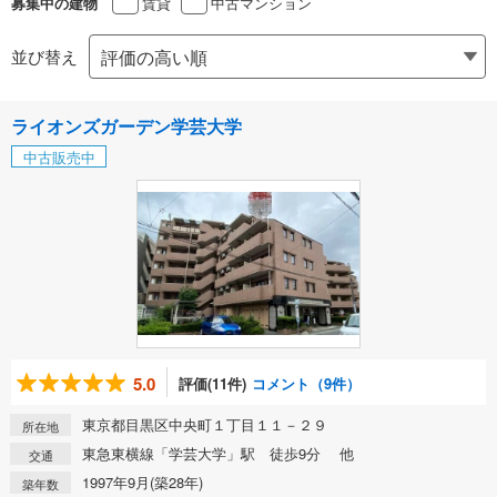
賃貸
中古マンション
募集中の建物
並び替え
ライオンズガーデン学芸大学
中古販売中
5.0
評価(11件)
コメント（9件）
東京都目黒区中央町１丁目１１－２９
所在地
東急東横線「学芸大学」駅 徒歩9分 他
交通
1997年9月(築28年)
築年数