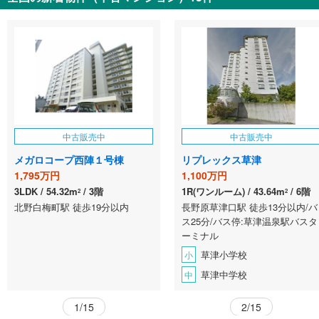
中古販売中
中古販売中
メガロコープ西陣１号棟
リプレックス草津
1,795万円
1,100万円
3LDK
54.32m
3階
1R(ワンルーム)
43.64m
6階
2
2
北野白梅町駅 徒歩19分以内
長野原草津口駅 徒歩13分以内/バ
ス25分/バス停:草津温泉駅バスタ
ーミナル
草津小学校
小
草津中学校
中
1/15
2/15