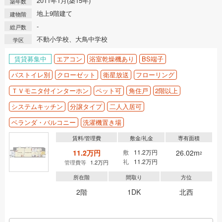
2011年1月(築15年)
築年数
地上9階建て
建物階
-
総戸数
不動小学校、大鳥中学校
学区
賃貸募集中
エアコン
浴室乾燥機あり
BS端子
バストイレ別
クローゼット
衛星放送
フローリング
ＴＶモニタ付インターホン
ペット可
角住戸
2階以上
システムキッチン
分譲タイプ
二人入居可
ベランダ・バルコニー
洗濯機置き場
賃料/管理費
敷金/礼金
専有面積
11.2万円
敷
11.2万円
26.02m
2
礼
11.2万円
管理費等
1.2万円
所在階
間取り
方位
2階
1DK
北西