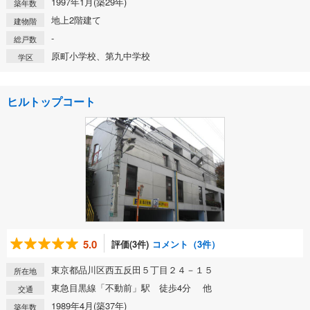
1997年1月(築29年)
築年数
地上2階建て
建物階
-
総戸数
原町小学校、第九中学校
学区
ヒルトップコート
5.0
評価(3件)
コメント（3件）
東京都品川区西五反田５丁目２４－１５
所在地
東急目黒線「不動前」駅 徒歩4分 他
交通
1989年4月(築37年)
築年数