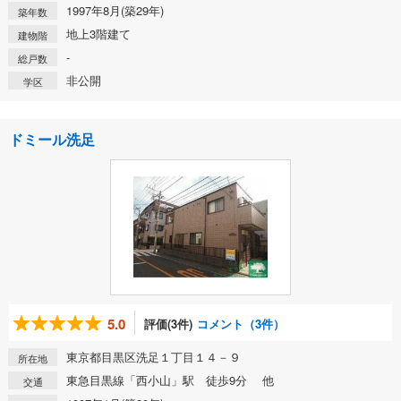
1997年8月(築29年)
築年数
地上3階建て
建物階
-
総戸数
非公開
学区
ドミール洗足
5.0
評価(3件)
コメント（3件）
東京都目黒区洗足１丁目１４－９
所在地
東急目黒線「西小山」駅 徒歩9分 他
交通