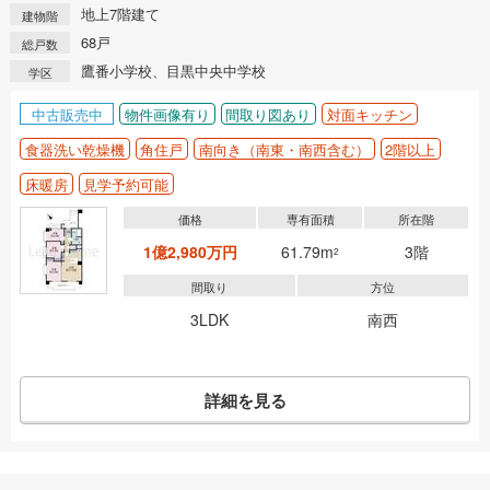
地上7階建て
建物階
68戸
総戸数
鷹番小学校、目黒中央中学校
学区
中古販売中
物件画像有り
間取り図あり
対面キッチン
食器洗い乾燥機
角住戸
南向き（南東・南西含む）
2階以上
床暖房
見学予約可能
価格
専有面積
所在階
1億2,980万円
61.79m
3階
2
間取り
方位
3LDK
南西
詳細を見る