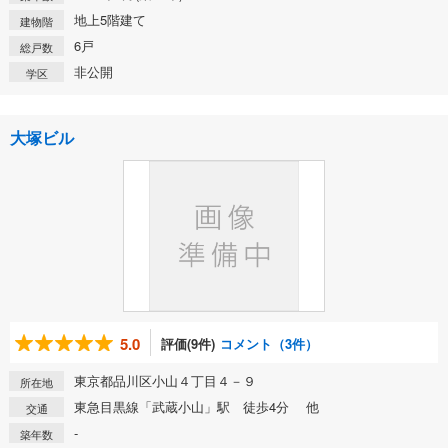
地上5階建て
建物階
6戸
総戸数
非公開
学区
大塚ビル
5.0
評価(9件)
コメント（3件）
東京都品川区小山４丁目４－９
所在地
東急目黒線「武蔵小山」駅 徒歩4分 他
交通
-
築年数