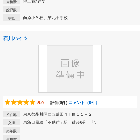
地上3階建て
建物階
-
総戸数
向原小学校、第九中学校
学区
石川ハイツ
5.0
評価(9件)
コメント（9件）
東京都品川区西五反田４丁目１１－２
所在地
東急目黒線「不動前」駅 徒歩6分 他
交通
-
築年数
-
建物階