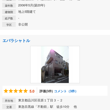
2006年5月(築20年)
築年数
地上5階建て
建物階
-
総戸数
非公開
学区
エバラシャトル
5.0
評価(3件)
コメント（3件）
東京都品川区荏原１丁目３－２
所在地
東急目黒線「不動前」駅 徒歩10分 他
交通