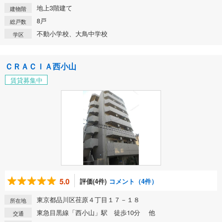
地上3階建て
建物階
8戸
総戸数
不動小学校、大鳥中学校
学区
ＣＲＡＣＩＡ西小山
賃貸募集中
5.0
評価(4件)
コメント（4件）
東京都品川区荏原４丁目１７－１８
所在地
東急目黒線「西小山」駅 徒歩10分 他
交通