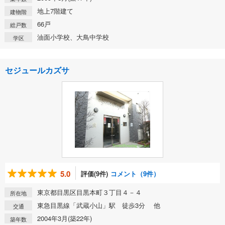
地上7階建て
建物階
66戸
総戸数
油面小学校、大鳥中学校
学区
セジュールカズサ
5.0
評価(9件)
コメント（9件）
東京都目黒区目黒本町３丁目４－４
所在地
東急目黒線「武蔵小山」駅 徒歩3分 他
交通
2004年3月(築22年)
築年数