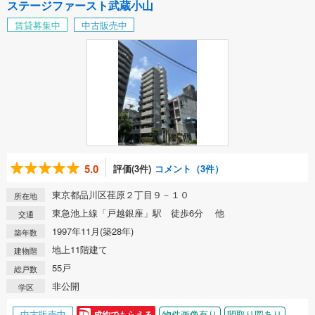
ステージファースト武蔵小山
賃貸募集中
中古販売中
5.0
評価(3件)
コメント（3件）
東京都品川区荏原２丁目９－１０
所在地
東急池上線「戸越銀座」駅 徒歩6分 他
交通
1997年11月(築28年)
築年数
地上11階建て
建物階
55戸
総戸数
非公開
学区
中古販売中
物件画像有り
間取り図あり
成約でもらえる