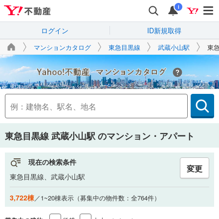
i
ログイン
ID新規取得
マンションカタログ
東急目黒線
武蔵小山駅
東
Yahoo!不動産
東急目黒線 武蔵小山駅
のマンション・アパート
現在の検索条件
変更
東急目黒線、武蔵小山駅
3,722棟
／1~20棟表示（募集中の物件数：全764件）