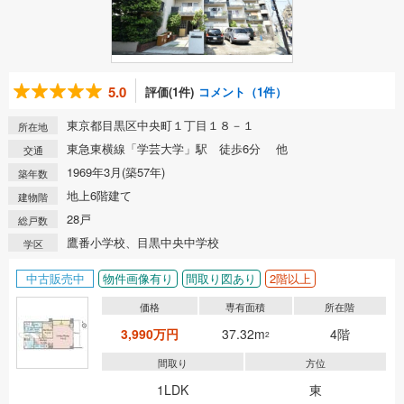
5.0
評価(1件)
コメント（1件）
東京都目黒区中央町１丁目１８－１
所在地
東急東横線「学芸大学」駅 徒歩6分 他
交通
1969年3月(築57年)
築年数
地上6階建て
建物階
28戸
総戸数
鷹番小学校、目黒中央中学校
学区
中古販売中
物件画像有り
間取り図あり
2階以上
価格
専有面積
所在階
3,990万円
37.32m
4階
2
間取り
方位
1LDK
東