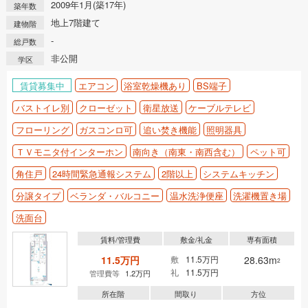
2009年1月(築17年)
築年数
地上7階建て
建物階
-
総戸数
非公開
学区
賃貸募集中
エアコン
浴室乾燥機あり
BS端子
バストイレ別
クローゼット
衛星放送
ケーブルテレビ
フローリング
ガスコンロ可
追い焚き機能
照明器具
ＴＶモニタ付インターホン
南向き（南東・南西含む）
ペット可
角住戸
24時間緊急通報システム
2階以上
システムキッチン
分譲タイプ
ベランダ・バルコニー
温水洗浄便座
洗濯機置き場
洗面台
賃料/管理費
敷金/礼金
専有面積
11.5万円
敷
11.5万円
28.63m
2
礼
11.5万円
管理費等
1.2万円
所在階
間取り
方位