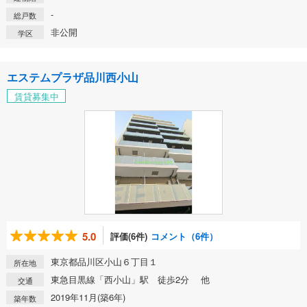
-
総戸数
非公開
学区
エステムプラザ品川西小山
賃貸募集中
5.0
評価(6件)
コメント（6件）
東京都品川区小山６丁目１
所在地
東急目黒線「西小山」駅 徒歩2分 他
交通
2019年11月(築6年)
築年数