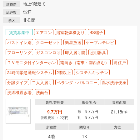
地上9階建て
建物階
52戸
総戸数
非公開
学区
賃貸募集中
エアコン
浴室乾燥機あり
BS端子
バストイレ別
クローゼット
衛星放送
ケーブルテレビ
フローリング
ガスコンロ可
即入居可能
照明器具
ＴＶモニタ付インターホン
南向き（南東・南西含む）
角住戸
24時間緊急通報システム
2階以上
システムキッチン
分譲タイプ
二人入居可
ベランダ・バルコニー
温水洗浄便座
洗濯機置き場
洗面台
賃料/管理費
敷金/礼金
専有面積
9.7万円
敷
9.7万円
21.18m
2
礼
9.7万円
管理費等
1.2万円
所在階
間取り
方位
4階
1K