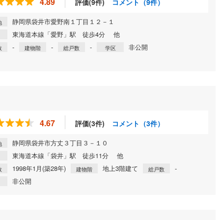
4.89
評価(9件)
コメント（9件）
静岡県袋井市愛野南１丁目１２－１
地
東海道本線「愛野」駅 徒歩4分 他
-
-
-
非公開
数
建物階
総戸数
学区
4.67
評価(3件)
コメント（3件）
静岡県袋井市方丈３丁目３－１０
地
東海道本線「袋井」駅 徒歩11分 他
1998年1月(築28年)
地上3階建て
-
数
建物階
総戸数
非公開