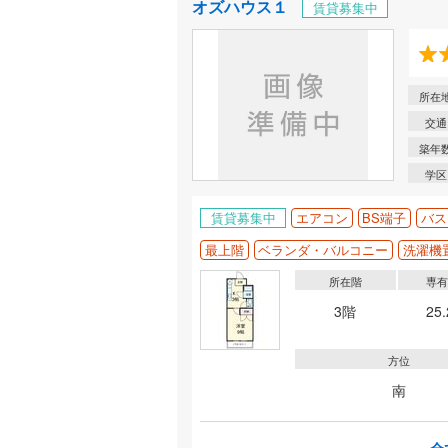
オズハウス１
賃貸募集中
所在
交通
築年
学区
賃貸募集中
エアコン
BS端子
バス
最上階
ベランダ・バルコニー
洗濯機
所在階
専
3階
25
方位
南