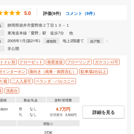
5.0
評価(9件)
コメント（9件）
静岡県袋井市愛野南２丁目１０－１
地
東海道本線「愛野」駅 徒歩7分 他
2005年1月(築21年)
地上2階建て
-
数
建物階
総戸数
非公開
トイレ別
クローゼット
衛星放送
フローリング
ガスコンロ可
付インターホン
南向き（南東・南西含む）
駐車場2台以上
ス/庭
二人入居可
ベランダ・バルコニー
場
洗面台
有面積
敷金/礼金
賃料/管理費
24m
敷
なし
4.7万円
2
詳細を見る
礼
なし
管理費等
3,500円
間取り
2DK