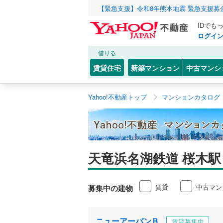
【緊急支援】令和8年熊本地震 緊急支援募
IDでも
ログイ
借りる
賃貸住宅
新築マンション
中古マンシ
Yahoo!不動産トップ
マンションカタログ
天竜浜名湖鉄道 桜木駅
賃貸
中古マン
募集中の建物
ニューアーバンＢ
賃貸募集中