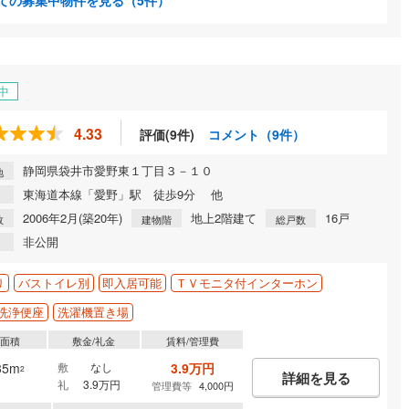
ての募集中物件を見る
（5件）
中
4.33
評価(9件)
コメント（9件）
静岡県袋井市愛野東１丁目３－１０
地
東海道本線「愛野」駅 徒歩9分 他
2006年2月(築20年)
地上2階建て
16戸
数
建物階
総戸数
非公開
り
バストイレ別
即入居可能
ＴＶモニタ付インターホン
洗浄便座
洗濯機置き場
有面積
敷金/礼金
賃料/管理費
35m
敷
なし
3.9万円
2
詳細を見る
礼
3.9万円
管理費等
4,000円