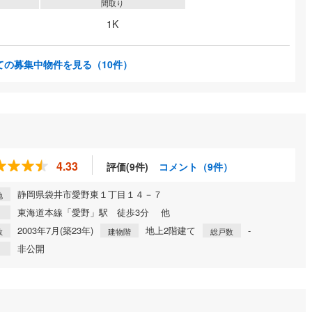
間取り
1K
ての募集中物件を見る
（10件）
4.33
評価(9件)
コメント（9件）
静岡県袋井市愛野東１丁目１４－７
地
東海道本線「愛野」駅 徒歩3分 他
2003年7月(築23年)
地上2階建て
-
数
建物階
総戸数
非公開