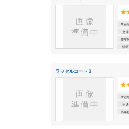
所在
交通
築年
学区
ラッセルコートＢ
所在
交通
築年