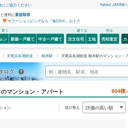
Yahoo! JAPAN
ヘ
金にご協力ください
っと便利に
新規取得
ン
ヤフーショッピングなら「毎日5％」おトク
買う
建てる
売る
ョン
新築一戸建て
中古一戸建て
注文住宅
土地
売却査定
カ
天竜浜名湖鉄道
桜木駅
天竜浜名湖鉄道 桜木駅のマンション・
Yahoo!不動産 マンションカタログ
のマンション・アパート
604棟
ション
並び替え