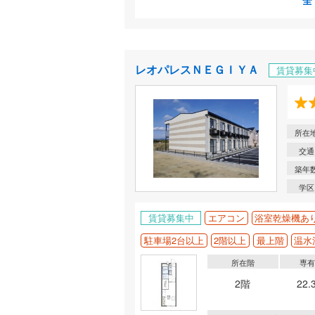
全
レオパレスＮＥＧＩＹＡ
賃貸募集
所在
交通
築年
学区
賃貸募集中
エアコン
浴室乾燥機あ
駐車場2台以上
2階以上
最上階
温水
所在階
専
2階
22.