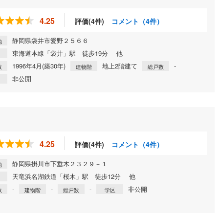
4.25
評価(4件)
コメント（4件）
静岡県袋井市愛野２５６６
地
東海道本線「袋井」駅 徒歩19分 他
1996年4月(築30年)
地上2階建て
-
数
建物階
総戸数
非公開
4.25
評価(4件)
コメント（4件）
静岡県掛川市下垂木２３２９－１
地
天竜浜名湖鉄道「桜木」駅 徒歩12分 他
-
-
-
非公開
数
建物階
総戸数
学区