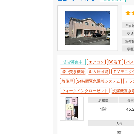
所在
交通
築年
学区
賃貸募集中
エアコン
BS端子
バス
追い焚き機能
即入居可能
ＴＶモニタ
角住戸
24時間緊急通報システム
テラ
ウォークインクローゼット
洗濯機置き
所在階
専
1階
45.
方位
南