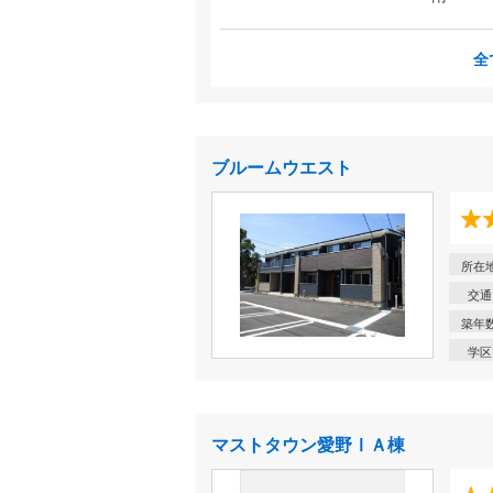
全
ブルームウエスト
所在
交通
築年
学区
マストタウン愛野ⅠＡ棟