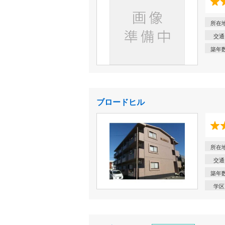
所在
交通
築年
ブロードヒル
所在
交通
築年
学区