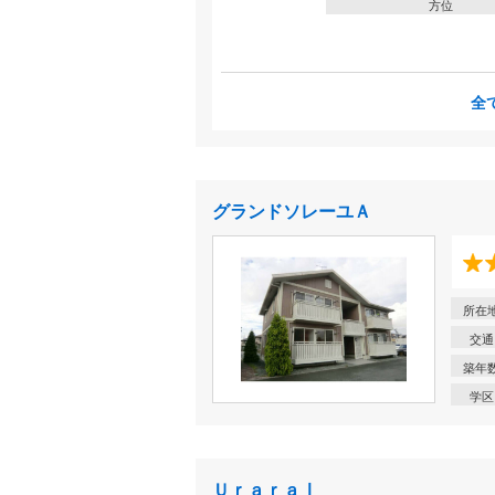
方位
全
グランドソレーユＡ
所在
交通
築年
学区
ＵｒａｒａⅠ