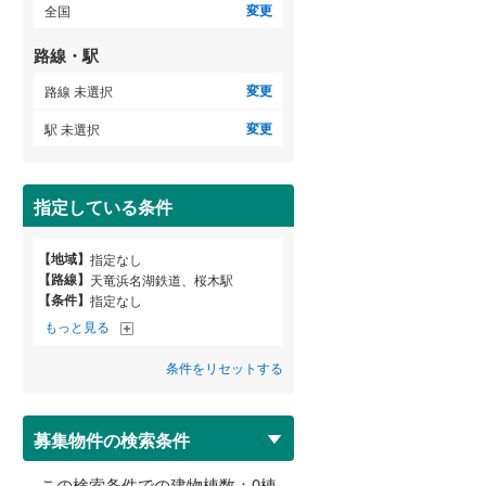
変更
全国
路線・駅
変更
路線 未選択
変更
駅 未選択
指定している条件
【地域】
指定なし
【路線】
天竜浜名湖鉄道、桜木駅
【条件】
指定なし
もっと見る
条件をリセットする
募集物件の検索条件
この検索条件での建物棟数：
0
棟