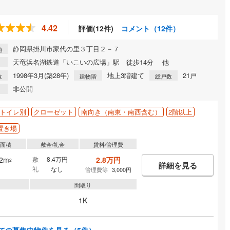
4.42
評価(12件)
コメント（12件）
静岡県掛川市家代の里３丁目２－７
地
天竜浜名湖鉄道「いこいの広場」駅 徒歩14分 他
1998年3月(築28年)
地上3階建て
21戸
数
建物階
総戸数
非公開
トイレ別
クローゼット
南向き（南東・南西含む）
2階以上
置き場
有面積
敷金/礼金
賃料/管理費
.2m
敷
8.4万円
2.8万円
2
詳細を見る
礼
なし
管理費等
3,000円
間取り
1K