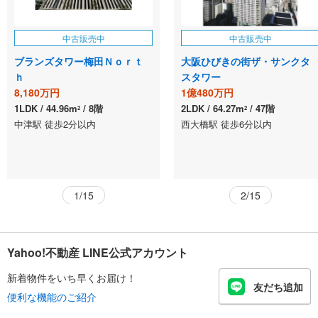
中古販売中
中古販売中
ブランズタワー梅田Ｎｏｒｔ
大阪ひびきの街ザ・サンクタ
ｈ
スタワー
8,180万円
1億480万円
1LDK
44.96m
8階
2LDK
64.27m
47階
2
2
中津駅 徒歩2分以内
西大橋駅 徒歩6分以内
1/15
2/15
Yahoo!不動産 LINE公式アカウント
新着物件をいち早くお届け！
友だち追加
便利な機能のご紹介