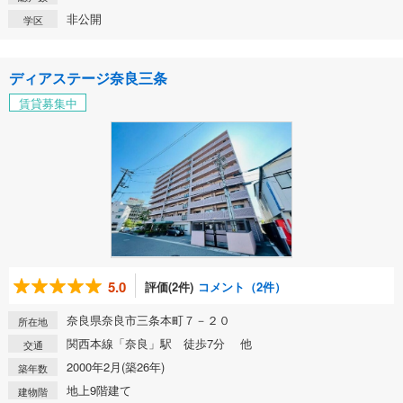
非公開
学区
ディアステージ奈良三条
賃貸募集中
5.0
評価(2件)
コメント（2件）
奈良県奈良市三条本町７－２０
所在地
関西本線「奈良」駅 徒歩7分 他
交通
2000年2月(築26年)
築年数
地上9階建て
建物階