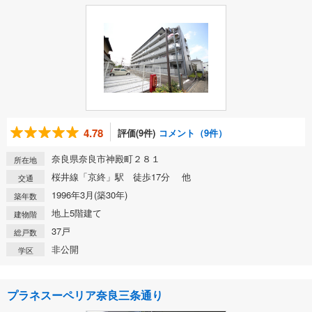
4.78
評価(9件)
コメント（9件）
奈良県奈良市神殿町２８１
所在地
桜井線「京終」駅 徒歩17分 他
交通
1996年3月(築30年)
築年数
地上5階建て
建物階
37戸
総戸数
非公開
学区
プラネスーペリア奈良三条通り