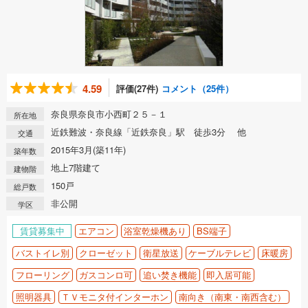
4.59
評価(27件)
コメント（25件）
奈良県奈良市小西町２５－１
所在地
近鉄難波・奈良線「近鉄奈良」駅 徒歩3分 他
交通
2015年3月(築11年)
築年数
地上7階建て
建物階
150戸
総戸数
非公開
学区
賃貸募集中
エアコン
浴室乾燥機あり
BS端子
バストイレ別
クローゼット
衛星放送
ケーブルテレビ
床暖房
フローリング
ガスコンロ可
追い焚き機能
即入居可能
照明器具
ＴＶモニタ付インターホン
南向き（南東・南西含む）