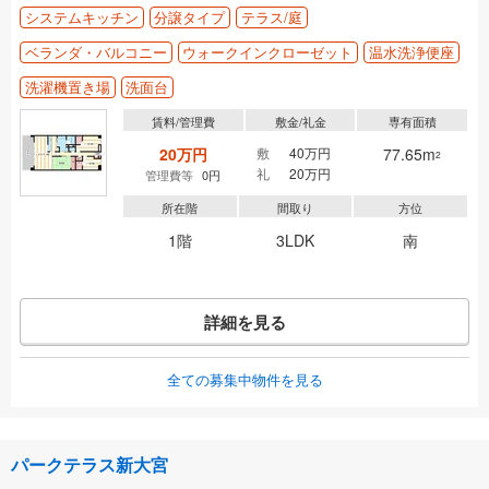
システムキッチン
分譲タイプ
テラス/庭
ベランダ・バルコニー
ウォークインクローゼット
温水洗浄便座
洗濯機置き場
洗面台
賃料/管理費
敷金/礼金
専有面積
20万円
敷
40万円
77.65m
2
礼
20万円
管理費等
0円
所在階
間取り
方位
1階
3LDK
南
詳細を見る
全ての募集中物件を見る
パークテラス新大宮