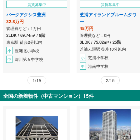
賃貸募集中
賃貸募集中
パークアクシス豊洲
芝浦アイランドブルームタワ
32.8万円
ー
48万円
管理費など：1万円
2LDK
69.74m
9階
管理費など：0円
2
東京駅 徒歩2分以内
3LDK
75.02m
25階
2
芝浦ふ頭駅 徒歩10分以内
豊洲北小学校
小
芝浦小学校
小
深川第五中学校
中
港南中学校
中
1/15
2/15
全国の新着物件（中古マンション）15件