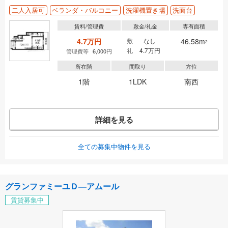
二人入居可
ベランダ・バルコニー
洗濯機置き場
洗面台
賃料/管理費
敷金/礼金
専有面積
4.7万円
敷
なし
46.58m
2
礼
4.7万円
管理費等
6,000円
所在階
間取り
方位
1階
1LDK
南西
詳細を見る
全ての募集中物件を見る
グランファミーユＤ―アムール
賃貸募集中