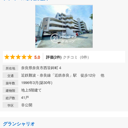
5.0
評価(2件)
クチコミ（0件）
奈良県奈良市西笹鉾町４
所在地
近鉄難波・奈良線「近鉄奈良」駅 徒歩12分 他
交通
1996年3月(築30年)
築年数
地上5階建て
建物階
41戸
総戸数
非公開
学区
グランシャリオ