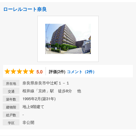
ローレルコート奈良
5.0
評価(2件)
コメント（2件）
奈良県奈良市中辻町１－１
所在地
桜井線「京終」駅 徒歩8分 他
交通
1995年2月(築31年)
築年数
地上9階建て
建物階
-
総戸数
非公開
学区