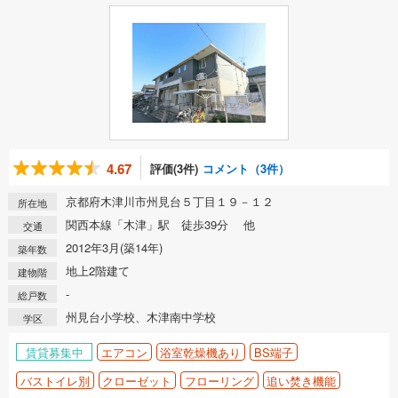
4.67
評価(3件)
コメント（3件）
京都府木津川市州見台５丁目１９－１２
所在地
関西本線「木津」駅 徒歩39分 他
交通
2012年3月(築14年)
築年数
地上2階建て
建物階
-
総戸数
州見台小学校、木津南中学校
学区
賃貸募集中
エアコン
浴室乾燥機あり
BS端子
バストイレ別
クローゼット
フローリング
追い焚き機能