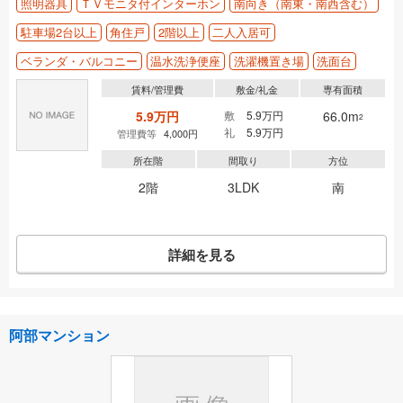
照明器具
ＴＶモニタ付インターホン
南向き（南東・南西含む）
駐車場2台以上
角住戸
2階以上
二人入居可
ベランダ・バルコニー
温水洗浄便座
洗濯機置き場
洗面台
賃料/管理費
敷金/礼金
専有面積
5.9万円
敷
5.9万円
66.0m
2
礼
5.9万円
管理費等
4,000円
所在階
間取り
方位
2階
3LDK
南
詳細を見る
阿部マンション