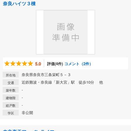
奈良ハイツ３棟
5.0
評価(4件)
コメント（2件）
奈良県奈良市三条栄町５－３
所在地
近鉄難波・奈良線「新大宮」駅 徒歩10分 他
交通
-
築年数
-
建物階
-
総戸数
非公開
学区