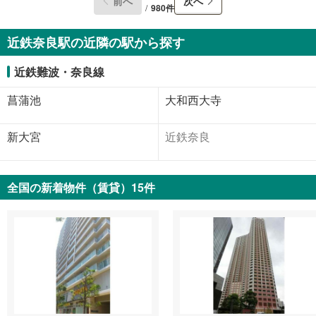
前へ
次へ
980件
近鉄奈良駅の近隣の駅から探す
近鉄難波・奈良線
菖蒲池
大和西大寺
新大宮
近鉄奈良
全国の新着物件（賃貸）15件