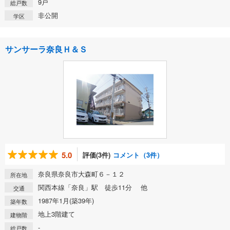
9戸
総戸数
非公開
学区
サンサーラ奈良Ｈ＆Ｓ
5.0
評価(3件)
コメント（3件）
奈良県奈良市大森町６－１２
所在地
関西本線「奈良」駅 徒歩11分 他
交通
1987年1月(築39年)
築年数
地上3階建て
建物階
-
総戸数