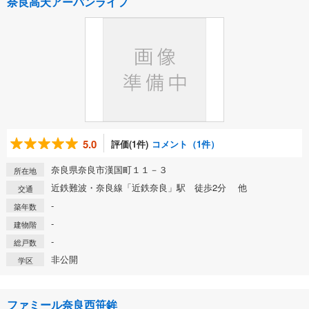
奈良高天アーバンライフ
5.0
評価(1件)
コメント（1件）
奈良県奈良市漢国町１１－３
所在地
近鉄難波・奈良線「近鉄奈良」駅 徒歩2分 他
交通
-
築年数
-
建物階
-
総戸数
非公開
学区
ファミール奈良西笹鉾