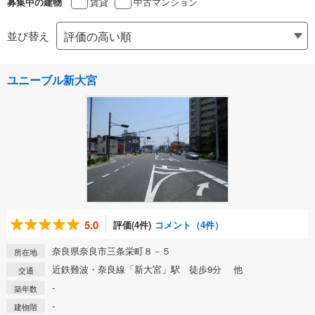
賃貸
中古マンション
募集中の建物
並び替え
ユニーブル新大宮
5.0
評価(4件)
コメント（4件）
奈良県奈良市三条栄町８－５
所在地
近鉄難波・奈良線「新大宮」駅 徒歩9分 他
交通
-
築年数
-
建物階