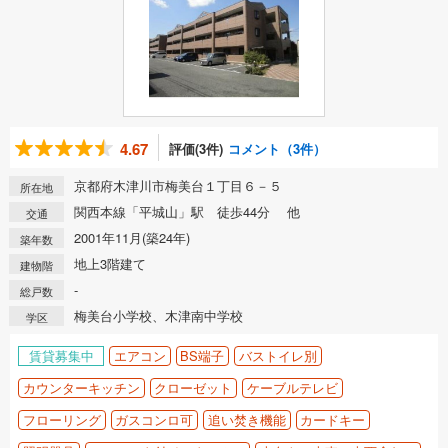
4.67
評価(3件)
コメント（3件）
京都府木津川市梅美台１丁目６－５
所在地
関西本線「平城山」駅 徒歩44分 他
交通
2001年11月(築24年)
築年数
地上3階建て
建物階
-
総戸数
梅美台小学校、木津南中学校
学区
賃貸募集中
エアコン
BS端子
バストイレ別
カウンターキッチン
クローゼット
ケーブルテレビ
フローリング
ガスコンロ可
追い焚き機能
カードキー