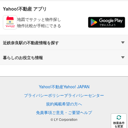
Yahoo!不動産 アプリ
地図でサクッと物件探し
物件比較が手軽にできる
近鉄奈良駅の不動産情報を探す
不動産・住宅
賃貸住宅
暮らしのお役立ち情報
新築マンション
マンションカタログ
中古マンション
教えて！住まいの先生
Yahoo!不動産
Yahoo! JAPAN
新築一戸建て
中古一戸建て
プライバシーポリシー
プライバシーセンター
注文住宅
土地
規約
掲載希望の方へ
免責事項
ご意見・ご要望
ヘルプ
売却査定
© LY Corporation
検索条件
を変更