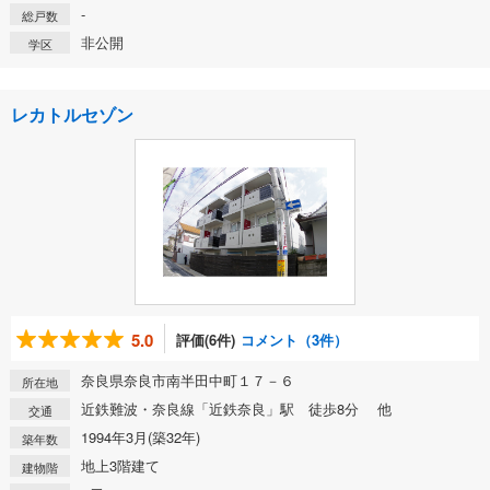
-
総戸数
非公開
学区
レカトルセゾン
5.0
評価(6件)
コメント（3件）
奈良県奈良市南半田中町１７－６
所在地
近鉄難波・奈良線「近鉄奈良」駅 徒歩8分 他
交通
1994年3月(築32年)
築年数
地上3階建て
建物階