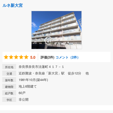
ルネ新大宮
5.0
評価(2件)
コメント（2件）
奈良県奈良市法蓮町４１７－１
所在地
近鉄難波・奈良線「新大宮」駅 徒歩12分 他
交通
1981年10月(築44年)
築年数
地上6階建て
建物階
60戸
総戸数
非公開
学区