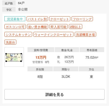
64戸
総戸数
非公開
学区
賃貸募集中
バストイレ別
クローゼット
フローリング
ガスコンロ可
追い焚き機能
即入居可能
2階以上
システムキッチン
ウォークインクローゼット
洗濯機置き場
洗面台
賃料/管理費
敷金/礼金
専有面積
13万円
敷
26万円
75.02m
2
礼
13万円
管理費等
0円
所在階
間取り
方位
8階
3LDK
東
詳細を見る