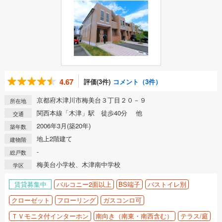
4.67
評価(3件)
コメント（3件）
京都府木津川市梅美台３丁目２０－９
所在地
関西本線「木津」駅 徒歩40分 他
交通
2006年3月(築20年)
築年数
地上2階建て
建物階
-
総戸数
梅美台小学校、木津南中学校
学区
賃貸募集中
バルコニー2面以上
BS端子
バストイレ別
クローゼット
フローリング
ガスコンロ可
ＴＶモニタ付インターホン
南向き（南東・南西含む）
テラス/庭