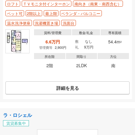
ロフト
ＴＶモニタ付インターホン
南向き（南東・南西含む）
ペット可
2階以上
最上階
ベランダ・バルコニー
温水洗浄便座
洗濯機置き場
洗面台
賃料/管理費
敷金/礼金
専有面積
6.6万円
敷
なし
54.4m
2
礼
9万円
管理費等
2,900円
所在階
間取り
方位
2階
2LDK
南
詳細を見る
ラ・ロシェル
賃貸募集中