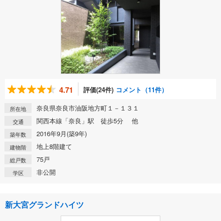
4.71
評価(24件)
コメント（11件）
奈良県奈良市油阪地方町１－１３１
所在地
関西本線「奈良」駅 徒歩5分 他
交通
2016年9月(築9年)
築年数
地上8階建て
建物階
75戸
総戸数
非公開
学区
新大宮グランドハイツ