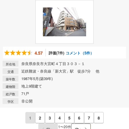
4.57
評価(7件)
コメント（5件）
奈良県奈良市大宮町４丁目３０３－１
所在地
近鉄難波・奈良線「新大宮」駅 徒歩7分 他
交通
1987年5月(築39年)
築年数
地上9階建て
建物階
71戸
総戸数
非公開
学区
1
2
3
4
5
6
7
8
1〜20件