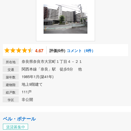
4.67
評価(6件)
コメント（4件）
奈良県奈良市大宮町１丁目４－２１
所在地
関西本線「奈良」駅 徒歩5分 他
交通
1985年1月(築41年)
築年数
地上9階建て
建物階
111戸
総戸数
非公開
学区
ベル・ボナール
賃貸募集中