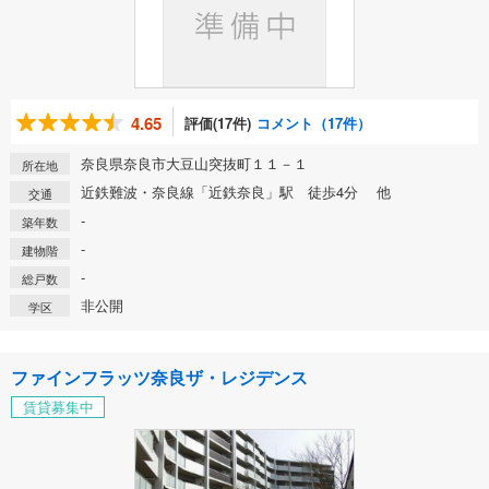
4.65
評価(17件)
コメント（17件）
奈良県奈良市大豆山突抜町１１－１
所在地
近鉄難波・奈良線「近鉄奈良」駅 徒歩4分 他
交通
-
築年数
-
建物階
-
総戸数
非公開
学区
ファインフラッツ奈良ザ・レジデンス
賃貸募集中