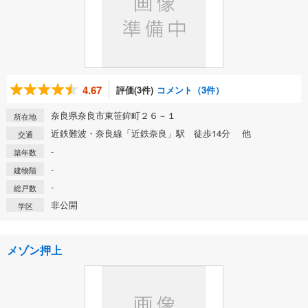
4.67
評価(3件)
コメント（3件）
奈良県奈良市東笹鉾町２６－１
所在地
近鉄難波・奈良線「近鉄奈良」駅 徒歩14分 他
交通
-
築年数
-
建物階
-
総戸数
非公開
学区
メゾン押上