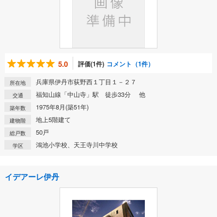
5.0
評価(1件)
コメント（1件）
兵庫県伊丹市荻野西１丁目１－２７
所在地
福知山線「中山寺」駅 徒歩33分 他
交通
1975年8月(築51年)
築年数
地上5階建て
建物階
50戸
総戸数
鴻池小学校、天王寺川中学校
学区
イデアーレ伊丹