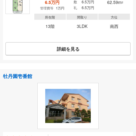
6.5万円
敷
6.5万円
62.59m
2
礼
6.5万円
管理費等
1万円
所在階
間取り
方位
13階
3LDK
南西
詳細を見る
牡丹園壱番館