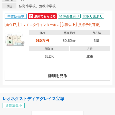
荻野小学校、荒牧中学校
学区
中古販売中
物件画像有り
間取り図あり
成約でもらえる
角住戸
ＴＶモニタ付インターホン
2階以上
見学予約可能
価格
専有面積
所在階
980万円
60.62m
3階
2
間取り
方位
3LDK
北東
詳細を見る
レオネクストディアグレイス宝塚
賃貸募集中