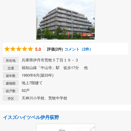
5.0
評価(2件)
コメント（2件）
兵庫県伊丹市荒牧５丁目１９－３
所在地
福知山線「中山寺」駅 徒歩17分 他
交通
1993年6月(築33年)
築年数
地上7階建て
建物階
52戸
総戸数
天神川小学校、荒牧中学校
学区
イスズハイツベル伊丹荻野