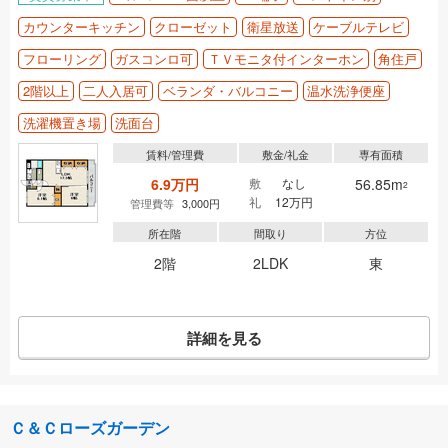
カウンターキッチン
クローゼット
衛星放送
ケーブルテレビ
フローリング
ガスコンロ可
ＴＶモニタ付インターホン
角住戸
2階以上
二人入居可
ベランダ・バルコニー
温水洗浄便座
洗濯機置き場
洗面台
賃料/管理費
敷金/礼金
専有面積
6.9万円
敷
なし
56.85m
2
礼
12万円
管理費等
3,000円
所在階
間取り
方位
2階
2LDK
東
詳細を見る
Ｃ＆Ｃローズガーデン