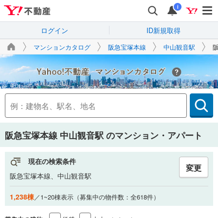
i
ログイン
ID新規取得
マンションカタログ
阪急宝塚本線
中山観音駅
Yahoo!不動産
阪急宝塚本線 中山観音駅
のマンション・アパート
現在の検索条件
変更
阪急宝塚本線、中山観音駅
1,238棟
／1~20棟表示（募集中の物件数：全618件）