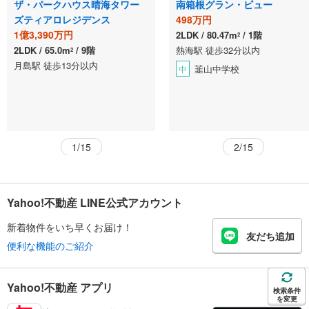
ザ・パークハウス晴海タワー
南箱根グラン・ビュー
ズティアロレジデンス
498万円
1億3,390万円
2LDK
80.47m
1階
2
2LDK
65.0m
9階
熱海駅 徒歩32分以内
2
月島駅 徒歩13分以内
韮山中学校
中
1/15
2/15
Yahoo!不動産 LINE公式アカウント
新着物件をいち早くお届け！
友だち追加
便利な機能のご紹介
Yahoo!不動産 アプリ
検索条件
を変更