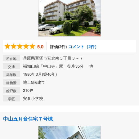
5.0
評価(2件)
コメント（2件）
兵庫県宝塚市安倉南３丁目３－７
所在地
福知山線「中山寺」駅 徒歩35分 他
交通
1980年3月(築46年)
築年数
地上5階建て
建物階
210戸
総戸数
安倉小学校
学区
中山五月台住宅７号棟