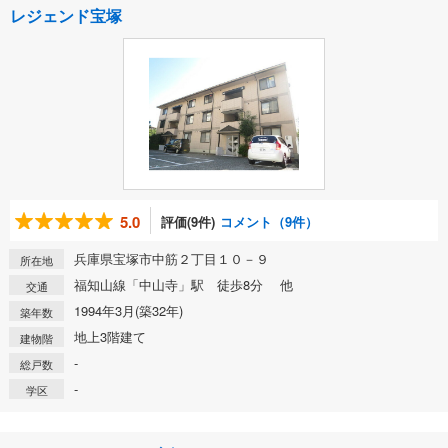
レジェンド宝塚
5.0
評価(9件)
コメント（9件）
兵庫県宝塚市中筋２丁目１０－９
所在地
福知山線「中山寺」駅 徒歩8分 他
交通
1994年3月(築32年)
築年数
地上3階建て
建物階
-
総戸数
-
学区