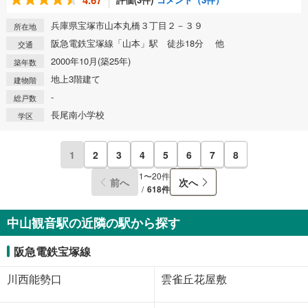
4.67
兵庫県宝塚市山本丸橋３丁目２－３９
所在地
阪急電鉄宝塚線「山本」駅 徒歩18分 他
交通
2000年10月(築25年)
築年数
地上3階建て
建物階
-
総戸数
長尾南小学校
学区
1
2
3
4
5
6
7
8
1〜20件
前へ
次へ
618件
中山観音駅の近隣の駅から探す
阪急電鉄宝塚線
川西能勢口
雲雀丘花屋敷