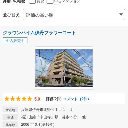
賃貸
中古マンション
募集中の建物
並び替え
クラウンハイム伊丹フラワーコート
中古販売中
5.0
評価(2件)
コメント（2件）
兵庫県伊丹市北野４丁目１－１
所在地
福知山線「中山寺」駅 徒歩29分 他
交通
2006年10月(築19年)
築年数