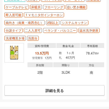
ケーブルテレビ
床暖房
フローリング
追い焚き機能
即入居可能
ＴＶモニタ付インターホン
南向き（南東・南西含む）
2階以上
システムキッチン
分譲タイプ
二人入居可
ベランダ・バルコニー
温水洗浄便座
洗濯機置き場
洗面台
賃料/管理費
敷金/礼金
専有面積
13.5万円
敷
1ヶ月
78.47m
2
礼
40万円
管理費等
1万円
所在階
間取り
方位
2階
3LDK
南
詳細を見る