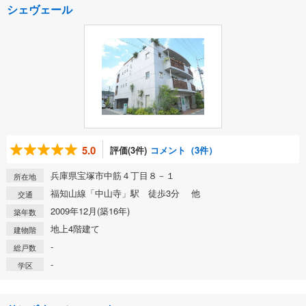
シェヴェール
5.0
評価(3件)
コメント（3件）
兵庫県宝塚市中筋４丁目８－１
所在地
福知山線「中山寺」駅 徒歩3分 他
交通
2009年12月(築16年)
築年数
地上4階建て
建物階
-
総戸数
-
学区