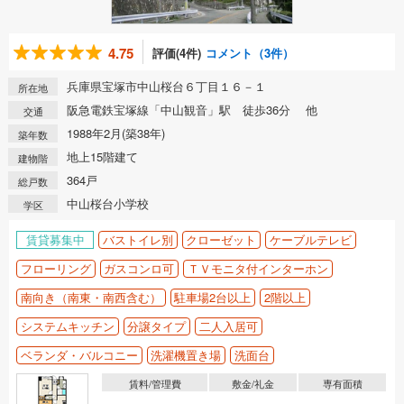
4.75
評価(4件)
コメント（3件）
兵庫県宝塚市中山桜台６丁目１６－１
所在地
阪急電鉄宝塚線「中山観音」駅 徒歩36分 他
交通
1988年2月(築38年)
築年数
地上15階建て
建物階
364戸
総戸数
中山桜台小学校
学区
賃貸募集中
バストイレ別
クローゼット
ケーブルテレビ
フローリング
ガスコンロ可
ＴＶモニタ付インターホン
南向き（南東・南西含む）
駐車場2台以上
2階以上
システムキッチン
分譲タイプ
二人入居可
ベランダ・バルコニー
洗濯機置き場
洗面台
賃料/管理費
敷金/礼金
専有面積