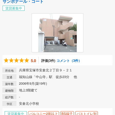
サンボナール・コート
賃貸募集中
5.0
評価(3件)
コメント（3件）
兵庫県宝塚市安倉北２丁目９－２１
所在地
福知山線「中山寺」駅 徒歩23分 他
交通
2006年9月(築19年)
築年数
地上3階建て
建物階
-
総戸数
安倉北小学校
学区
賃貸募集中
バルコニー2面以上
BS端子
バストイレ別