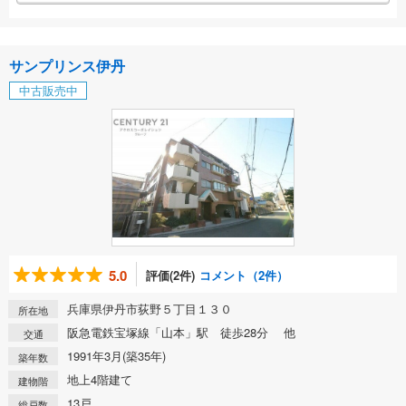
サンプリンス伊丹
中古販売中
5.0
評価(2件)
コメント（2件）
兵庫県伊丹市荻野５丁目１３０
所在地
阪急電鉄宝塚線「山本」駅 徒歩28分 他
交通
1991年3月(築35年)
築年数
地上4階建て
建物階
13戸
総戸数