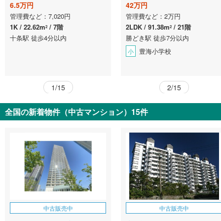
6.5万円
42万円
管理費など：7,020円
管理費など：2万円
1K
22.62m
7階
2LDK
91.38m
21階
2
2
十条駅 徒歩4分以内
勝どき駅 徒歩7分以内
豊海小学校
小
1/15
2/15
全国の新着物件（中古マンション）15件
中古販売中
中古販売中