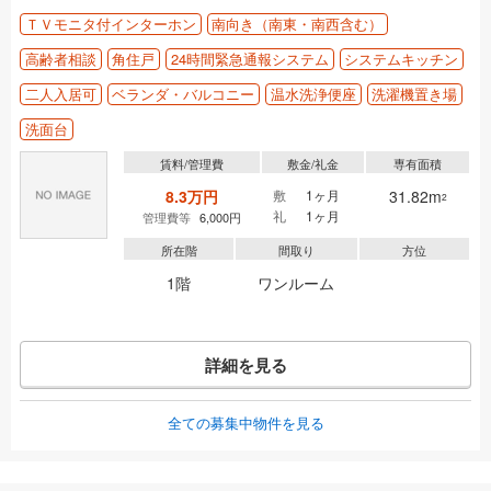
ＴＶモニタ付インターホン
南向き（南東・南西含む）
高齢者相談
角住戸
24時間緊急通報システム
システムキッチン
二人入居可
ベランダ・バルコニー
温水洗浄便座
洗濯機置き場
洗面台
賃料/管理費
敷金/礼金
専有面積
8.3万円
敷
1ヶ月
31.82m
2
礼
1ヶ月
管理費等
6,000円
所在階
間取り
方位
1階
ワンルーム
詳細を見る
全ての募集中物件を見る