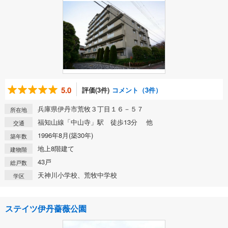
5.0
評価(3件)
コメント（3件）
兵庫県伊丹市荒牧３丁目１６－５７
所在地
福知山線「中山寺」駅 徒歩13分 他
交通
1996年8月(築30年)
築年数
地上8階建て
建物階
43戸
総戸数
天神川小学校、荒牧中学校
学区
ステイツ伊丹薔薇公園