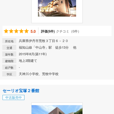
5.0
評価(9件)
クチコミ（0件）
兵庫県伊丹市荒牧３丁目６－２０
所在地
福知山線「中山寺」駅 徒歩13分 他
交通
2015年8月(築11年)
築年数
地上3階建て
建物階
-
総戸数
天神川小学校、荒牧中学校
学区
セーリオ宝塚２番館
中古販売中