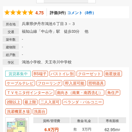
4.75
評価(8件)
コメント（8件）
兵庫県伊丹市鴻池６丁目３－３
所在地
福知山線「中山寺」駅 徒歩33分 他
交通
-
築年数
-
建物階
-
総戸数
鴻池小学校、天王寺川中学校
学区
賃貸募集中
BS端子
バストイレ別
クローゼット
衛星放送
ケーブルテレビ
フローリング
即入居可能
照明器具
ＴＶモニタ付インターホン
南向き（南東・南西含む）
角住戸
2階以上
最上階
二人入居可
ベランダ・バルコニー
洗濯機置き場
洗面台
賃料/管理費
敷金/礼金
専有面積
6.9万円
敷
3万円
62.95m
2