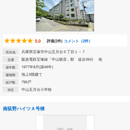
5.0
評価(2件)
コメント（2件）
兵庫県宝塚市中山五月台６丁目１－７
所在地
阪急電鉄宝塚線「中山観音」駅 徒歩39分 他
交通
1977年8月(築49年)
築年数
地上5階建て
建物階
790戸
総戸数
中山五月台小学校
学区
南荻野ハイツＡ号棟