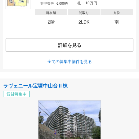
礼
10万円
管理費等
6,000円
所在階
間取り
方位
2階
2LDK
南
詳細を見る
全ての募集中物件を見る
ラヴェニール宝塚中山台Ⅱ棟
賃貸募集中