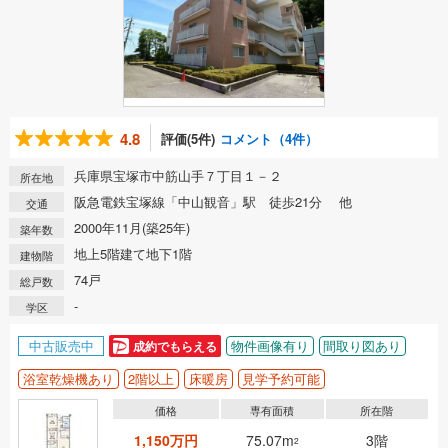
4.8
評価(5件)
コメント（4件）
兵庫県宝塚市中筋山手７丁目１－２
所在地
阪急電鉄宝塚線「中山観音」駅 徒歩21分 他
交通
2000年11月(築25年)
築年数
地上5階建て地下1階
建物階
74戸
総戸数
-
学区
中古販売中
物件画像有り
間取り図あり
成約でもらえる
浴室乾燥機あり
2階以上
床暖房
見学予約可能
価格
専有面積
所在階
1,150万円
75.07m
3階
2