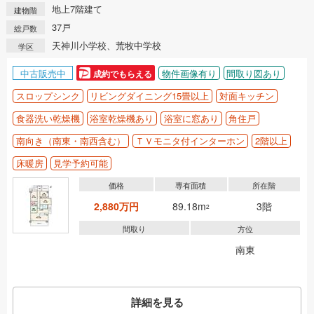
地上7階建て
建物階
37戸
総戸数
天神川小学校、荒牧中学校
学区
中古販売中
物件画像有り
間取り図あり
成約でもらえる
スロップシンク
リビングダイニング15畳以上
対面キッチン
食器洗い乾燥機
浴室乾燥機あり
浴室に窓あり
角住戸
南向き（南東・南西含む）
ＴＶモニタ付インターホン
2階以上
床暖房
見学予約可能
価格
専有面積
所在階
2,880万円
89.18m
3階
2
間取り
方位
南東
詳細を見る