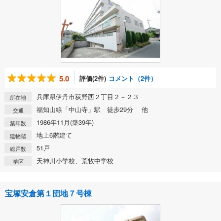
5.0
評価(2件)
コメント（2件）
兵庫県伊丹市荻野西２丁目２－２３
所在地
福知山線「中山寺」駅 徒歩29分 他
交通
1986年11月(築39年)
築年数
地上6階建て
建物階
51戸
総戸数
天神川小学校、荒牧中学校
学区
宝塚安倉第１団地７号棟