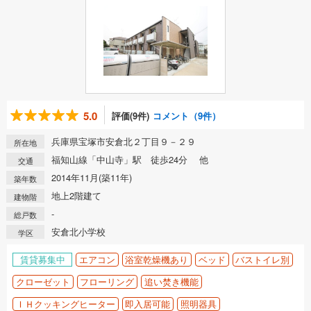
5.0
評価(9件)
コメント（9件）
兵庫県宝塚市安倉北２丁目９－２９
所在地
福知山線「中山寺」駅 徒歩24分 他
交通
2014年11月(築11年)
築年数
地上2階建て
建物階
-
総戸数
安倉北小学校
学区
賃貸募集中
エアコン
浴室乾燥機あり
ベッド
バストイレ別
クローゼット
フローリング
追い焚き機能
ＩＨクッキングヒーター
即入居可能
照明器具