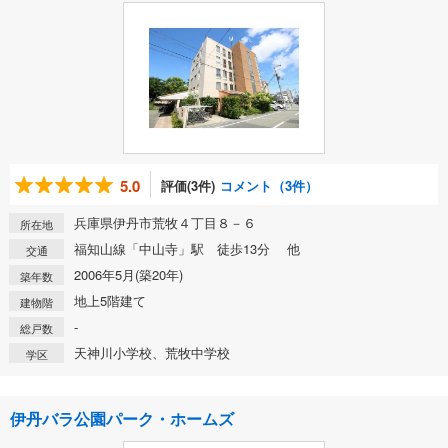
5.0
評価(3件)
コメント（3件）
兵庫県伊丹市荒牧４丁目８－６
所在地
福知山線「中山寺」駅 徒歩13分 他
交通
2006年5月(築20年)
築年数
地上5階建て
建物階
-
総戸数
天神川小学校、荒牧中学校
学区
伊丹バラ公園パーク・ホームズ