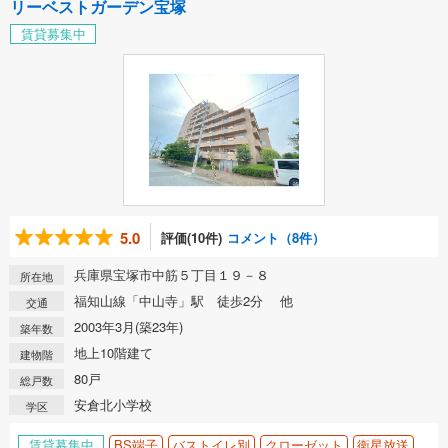
リーベストガーデン宝塚
賃貸募集中
5.0
評価(10件)
コメント（8件）
兵庫県宝塚市中筋５丁目１９－８
所在地
福知山線「中山寺」駅 徒歩2分 他
交通
2003年3月(築23年)
築年数
地上10階建て
建物階
80戸
総戸数
安倉北小学校
学区
賃貸募集中
BS端子
バストイレ別
クローゼット
衛星放送