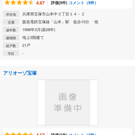
4.67
評価(9件)
コメント（9件）
兵庫県宝塚市山本中３丁目１４－２
所在地
阪急電鉄宝塚線「山本」駅 徒歩10分 他
交通
1998年3月(築28年)
築年数
地上3階建て
建物階
21戸
総戸数
-
学区
アリオーゾ宝塚
評価(3件)
コメント（3件）