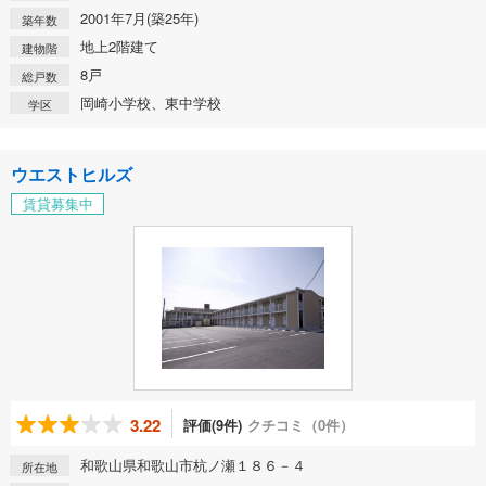
2001年7月(築25年)
築年数
地上2階建て
建物階
8戸
総戸数
岡崎小学校、東中学校
学区
ウエストヒルズ
賃貸募集中
3.22
評価(9件)
クチコミ（0件）
和歌山県和歌山市杭ノ瀬１８６－４
所在地