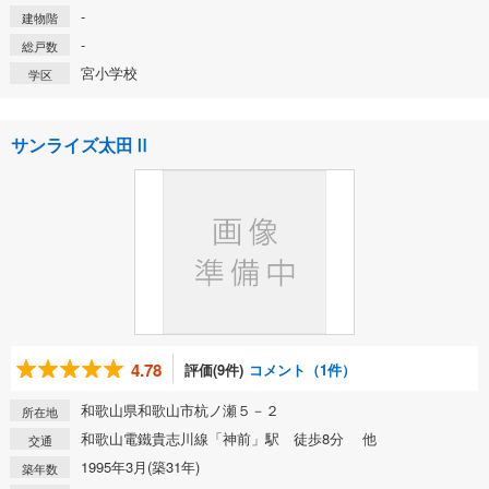
-
建物階
-
総戸数
宮小学校
学区
サンライズ太田Ⅱ
4.78
評価(9件)
コメント（1件）
和歌山県和歌山市杭ノ瀬５－２
所在地
和歌山電鐵貴志川線「神前」駅 徒歩8分 他
交通
1995年3月(築31年)
築年数