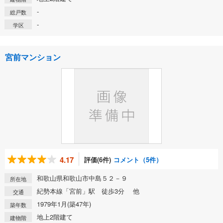
-
総戸数
-
学区
宮前マンション
4.17
評価(6件)
コメント（5件）
和歌山県和歌山市中島５２－９
所在地
紀勢本線「宮前」駅 徒歩3分 他
交通
1979年1月(築47年)
築年数
地上2階建て
建物階