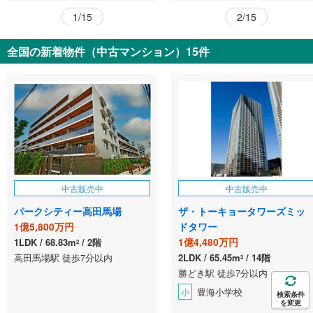
1/15
2/15
全国の新着物件（中古マンション）15件
中古販売中
中古販売中
パークシティー高田馬場
ザ・トーキョータワーズミッ
1億5,800万円
ドタワー
1億4,480万円
1LDK
68.83m
2階
2
高田馬場駅 徒歩7分以内
2LDK
65.45m
14階
2
勝どき駅 徒歩7分以内
豊海小学校
小
検索条件
を変更