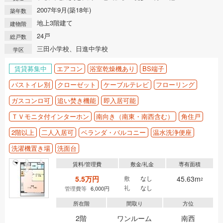
2007年9月(築18年)
築年数
地上3階建て
建物階
24戸
総戸数
三田小学校、日進中学校
学区
賃貸募集中
エアコン
浴室乾燥機あり
BS端子
バストイレ別
クローゼット
ケーブルテレビ
フローリング
ガスコンロ可
追い焚き機能
即入居可能
ＴＶモニタ付インターホン
南向き（南東・南西含む）
角住戸
2階以上
二人入居可
ベランダ・バルコニー
温水洗浄便座
洗濯機置き場
洗面台
賃料/管理費
敷金/礼金
専有面積
5.5万円
敷
なし
45.63m
2
礼
なし
管理費等
6,000円
所在階
間取り
方位
2階
ワンルーム
南西