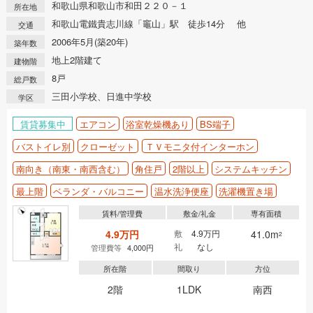
和歌山県和歌山市和田２２０－１
所在地
和歌山電鐵貴志川線「竈山」駅 徒歩14分 他
交通
2006年5月(築20年)
築年数
地上2階建て
建物階
8戸
総戸数
三田小学校、日進中学校
学区
賃貸募集中
エアコン
浴室乾燥機あり
BS端子
バストイレ別
クローゼット
ＴＶモニタ付インターホン
南向き（南東・南西含む）
角住戸
2階以上
システムキッチン
最上階
ベランダ・バルコニー
温水洗浄便座
洗濯機置き場
賃料/管理費
敷金/礼金
専有面積
4.9万円
敷
4.9万円
41.0m
2
礼
なし
管理費等
4,000円
所在階
間取り
方位
2階
1LDK
南西