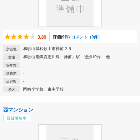
3.89
評価(9件)
コメント（9件）
和歌山県和歌山市神前２５
所在地
和歌山電鐵貴志川線「神前」駅 徒歩10分 他
交通
-
築年数
-
建物階
-
総戸数
岡崎小学校、東中学校
学区
西マンション
賃貸募集中