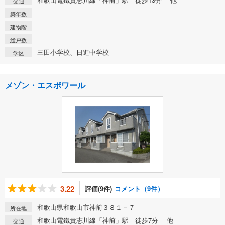
交通
-
築年数
-
建物階
-
総戸数
三田小学校、日進中学校
学区
メゾン・エスポワール
3.22
評価(9件)
コメント（9件）
和歌山県和歌山市神前３８１－７
所在地
和歌山電鐵貴志川線「神前」駅 徒歩7分 他
交通