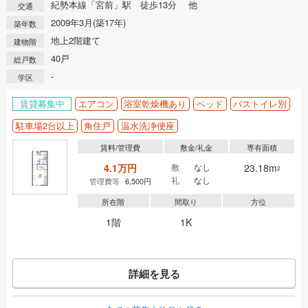
紀勢本線「宮前」駅 徒歩13分 他
交通
2009年3月(築17年)
築年数
地上2階建て
建物階
40戸
総戸数
-
学区
賃貸募集中
エアコン
浴室乾燥機あり
ベッド
バストイレ別
駐車場2台以上
角住戸
温水洗浄便座
賃料/管理費
敷金/礼金
専有面積
4.1万円
敷
なし
23.18m
2
礼
なし
管理費等
6,500円
所在階
間取り
方位
1階
1K
詳細を見る