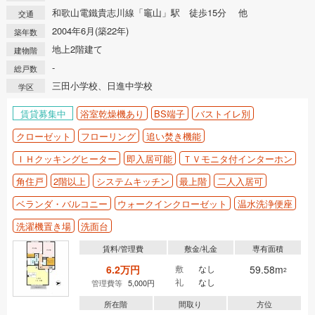
和歌山電鐵貴志川線「竈山」駅 徒歩15分 他
交通
2004年6月(築22年)
築年数
地上2階建て
建物階
-
総戸数
三田小学校、日進中学校
学区
賃貸募集中
浴室乾燥機あり
BS端子
バストイレ別
クローゼット
フローリング
追い焚き機能
ＩＨクッキングヒーター
即入居可能
ＴＶモニタ付インターホン
角住戸
2階以上
システムキッチン
最上階
二人入居可
ベランダ・バルコニー
ウォークインクローゼット
温水洗浄便座
洗濯機置き場
洗面台
賃料/管理費
敷金/礼金
専有面積
6.2万円
敷
なし
59.58m
2
礼
なし
管理費等
5,000円
所在階
間取り
方位