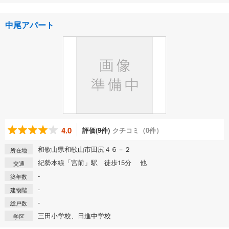
中尾アパート
4.0
評価(9件)
クチコミ（0件）
和歌山県和歌山市田尻４６－２
所在地
紀勢本線「宮前」駅 徒歩15分 他
交通
-
築年数
-
建物階
-
総戸数
三田小学校、日進中学校
学区