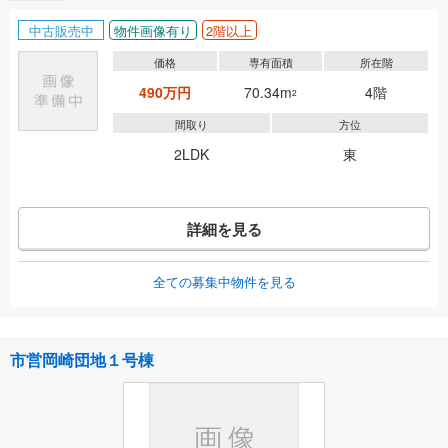
中古販売中
物件画像有り
2階以上
価格
専有面積
所在階
490万円
70.34m
4階
2
間取り
方位
2LDK
東
詳細を見る
全ての募集中物件を見る
市営岡崎団地１号棟