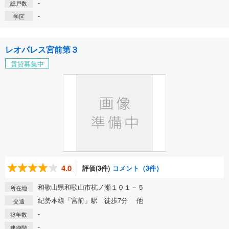
-
総戸数
-
学区
レオパレス宮前第３
賃貸募集中
4.0
評価(3件)
コメント（3件）
和歌山県和歌山市杭ノ瀬１０１－５
所在地
紀勢本線「宮前」駅 徒歩7分 他
交通
-
築年数
-
建物階