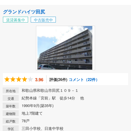
グランドハイツ田尻
賃貸募集中
中古販売中
3.96
評価(26件)
コメント（22件）
和歌山県和歌山市田尻１０９－１
所在地
紀勢本線「宮前」駅 徒歩14分 他
交通
1990年9月(築35年)
築年数
地上7階建て
建物階
78戸
総戸数
三田小学校、日進中学校
学区