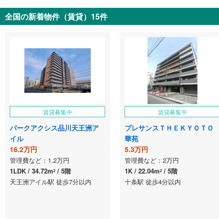
全国の新着物件（賃貸）15件
賃貸募集中
賃貸募集中
パークアクシス品川天王洲ア
プレサンスＴＨＥＫＹＯＴＯ
イル
華苑
16.2万円
5.3万円
管理費など：1.2万円
管理費など：2万円
1LDK
34.72m
5階
1K
22.04m
5階
2
2
天王洲アイル駅 徒歩7分以内
十条駅 徒歩4分以内