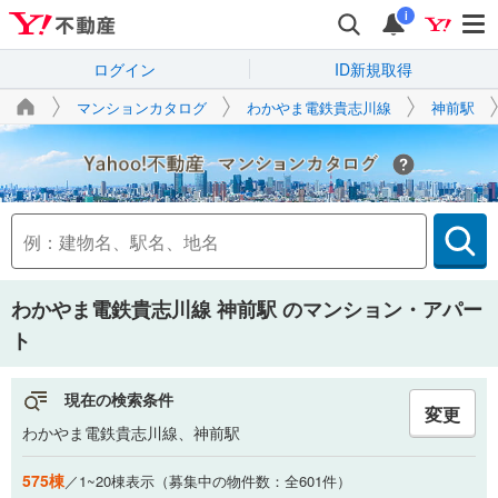
i
ログイン
ID新規取得
マンションカタログ
わかやま電鉄貴志川線
神前駅
Yahoo!不動産
わかやま電鉄貴志川線 神前駅
のマンション・アパー
ト
現在の検索条件
変更
わかやま電鉄貴志川線、神前駅
575棟
／1~20棟表示（募集中の物件数：全601件）