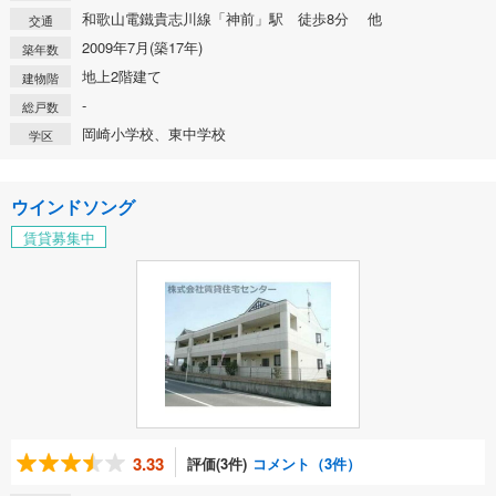
和歌山電鐵貴志川線「神前」駅 徒歩8分 他
交通
2009年7月(築17年)
築年数
地上2階建て
建物階
-
総戸数
岡崎小学校、東中学校
学区
ウインドソング
賃貸募集中
3.33
評価(3件)
コメント（3件）