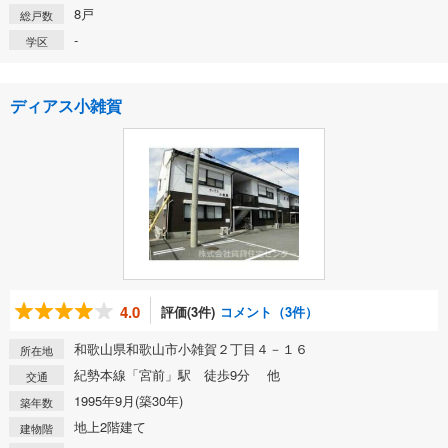
8戸
総戸数
-
学区
ディアス小雑賀
4.0
評価(3件)
コメント（3件）
和歌山県和歌山市小雑賀２丁目４－１６
所在地
紀勢本線「宮前」駅 徒歩9分 他
交通
1995年9月(築30年)
築年数
地上2階建て
建物階