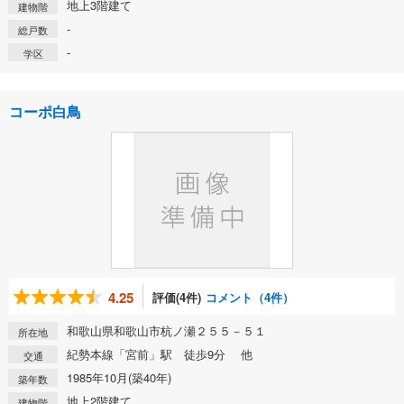
地上3階建て
建物階
-
総戸数
-
学区
コーポ白鳥
4.25
評価(4件)
コメント（4件）
和歌山県和歌山市杭ノ瀬２５５－５１
所在地
紀勢本線「宮前」駅 徒歩9分 他
交通
1985年10月(築40年)
築年数
地上2階建て
建物階