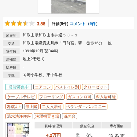
3.56
評価(9件)
コメント（9件）
和歌山県和歌山市井辺５３－１
所在地
和歌山電鐵貴志川線「日前宮」駅 徒歩16分 他
交通
1991年12月(築34年)
築年数
地上2階建て
建物階
-
総戸数
岡崎小学校、東中学校
学区
賃貸募集中
エアコン
バストイレ別
クローゼット
ケーブルテレビ
フローリング
ガスコンロ可
即入居可能
2階以上
最上階
二人入居可
ベランダ・バルコニー
温水洗浄便座
洗濯機置き場
洗面台
賃料/管理費
敷金/礼金
専有面積
4.2万円
敷
なし
49.83m
2