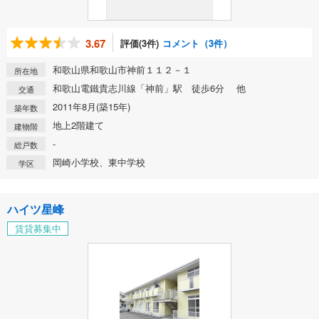
3.67
評価(3件)
コメント（3件）
和歌山県和歌山市神前１１２－１
所在地
和歌山電鐵貴志川線「神前」駅 徒歩6分 他
交通
2011年8月(築15年)
築年数
地上2階建て
建物階
-
総戸数
岡崎小学校、東中学校
学区
ハイツ星峰
賃貸募集中