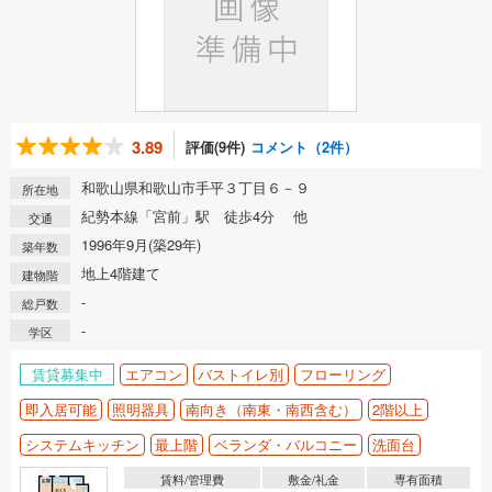
3.89
評価(9件)
コメント（2件）
和歌山県和歌山市手平３丁目６－９
所在地
紀勢本線「宮前」駅 徒歩4分 他
交通
1996年9月(築29年)
築年数
地上4階建て
建物階
-
総戸数
-
学区
賃貸募集中
エアコン
バストイレ別
フローリング
即入居可能
照明器具
南向き（南東・南西含む）
2階以上
システムキッチン
最上階
ベランダ・バルコニー
洗面台
賃料/管理費
敷金/礼金
専有面積