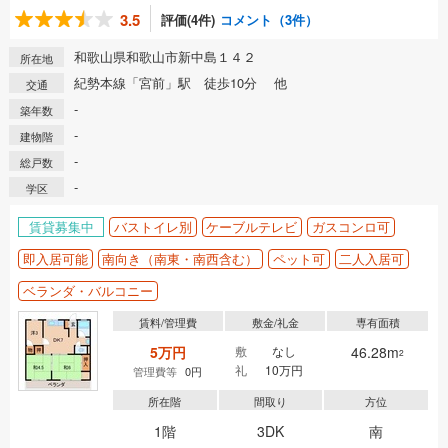
3.5
評価(4件)
コメント（3件）
和歌山県和歌山市新中島１４２
所在地
紀勢本線「宮前」駅 徒歩10分 他
交通
-
築年数
-
建物階
-
総戸数
-
学区
賃貸募集中
バストイレ別
ケーブルテレビ
ガスコンロ可
即入居可能
南向き（南東・南西含む）
ペット可
二人入居可
ベランダ・バルコニー
賃料/管理費
敷金/礼金
専有面積
5万円
敷
なし
46.28m
2
礼
10万円
管理費等
0円
所在階
間取り
方位
1階
3DK
南