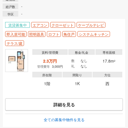
-
総戸数
-
学区
賃貸募集中
エアコン
クローゼット
ケーブルテレビ
即入居可能
照明器具
ロフト
角住戸
システムキッチン
テラス/庭
賃料/管理費
敷金/礼金
専有面積
2.3万円
敷
なし
17.8m
2
礼
なし
管理費等
3,000円
所在階
間取り
方位
1階
1K
西
詳細を見る
全ての募集中物件を見る