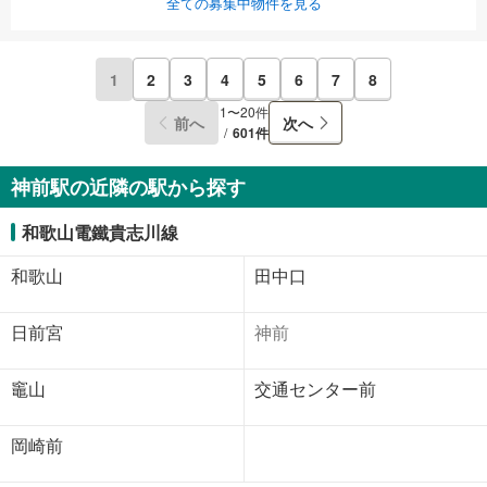
全ての募集中物件を見る
1
2
3
4
5
6
7
8
1〜20件
前へ
次へ
601件
神前駅の近隣の駅から探す
和歌山電鐵貴志川線
和歌山
田中口
日前宮
神前
竈山
交通センター前
岡崎前