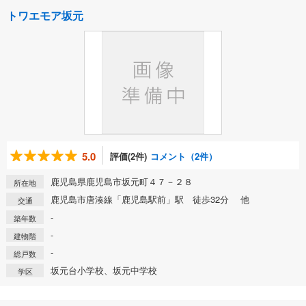
トワエモア坂元
5.0
評価(2件)
コメント（2件）
鹿児島県鹿児島市坂元町４７－２８
所在地
鹿児島市唐湊線「鹿児島駅前」駅 徒歩32分 他
交通
-
築年数
-
建物階
-
総戸数
坂元台小学校、坂元中学校
学区