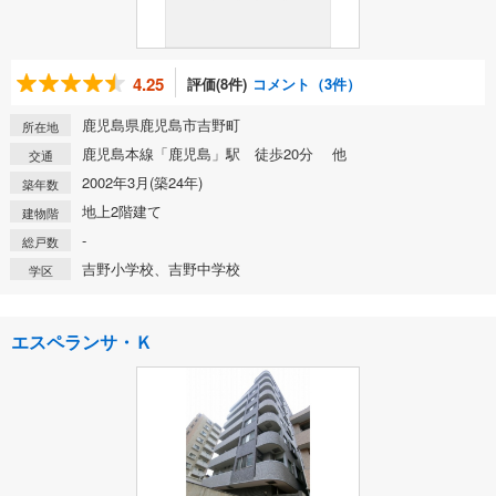
4.25
評価(8件)
コメント（3件）
鹿児島県鹿児島市吉野町
所在地
鹿児島本線「鹿児島」駅 徒歩20分 他
交通
2002年3月(築24年)
築年数
地上2階建て
建物階
-
総戸数
吉野小学校、吉野中学校
学区
エスペランサ・Ｋ