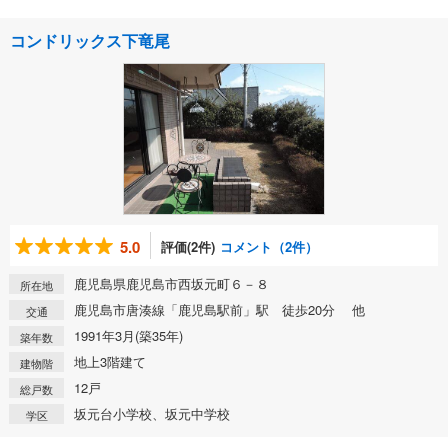
コンドリックス下竜尾
5.0
評価(2件)
コメント（2件）
鹿児島県鹿児島市西坂元町６－８
所在地
鹿児島市唐湊線「鹿児島駅前」駅 徒歩20分 他
交通
1991年3月(築35年)
築年数
地上3階建て
建物階
12戸
総戸数
坂元台小学校、坂元中学校
学区