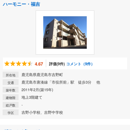
ハーモニー・福吉
4.67
評価(9件)
コメント（9件）
鹿児島県鹿児島市吉野町
所在地
鹿児島市唐湊線「市役所前」駅 徒歩3分 他
交通
2011年2月(築15年)
築年数
地上3階建て
建物階
-
総戸数
吉野小学校、吉野中学校
学区