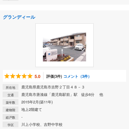
グランディール
5.0
評価(3件)
コメント（3件）
鹿児島県鹿児島市吉野２丁目４８－３
所在地
鹿児島市唐湊線「鹿児島駅前」駅 徒歩6分 他
交通
2015年2月(築11年)
築年数
地上2階建て
建物階
-
総戸数
川上小学校、吉野中学校
学区