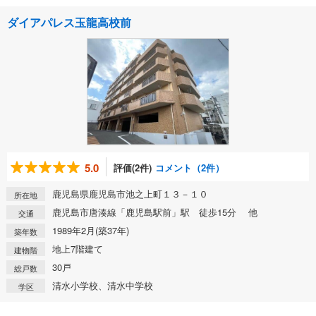
ダイアパレス玉龍高校前
5.0
評価(2件)
コメント（2件）
鹿児島県鹿児島市池之上町１３－１０
所在地
鹿児島市唐湊線「鹿児島駅前」駅 徒歩15分 他
交通
1989年2月(築37年)
築年数
地上7階建て
建物階
30戸
総戸数
清水小学校、清水中学校
学区