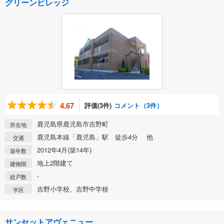
グリーンビレッジ
4.67
評価(3件)
コメント（3件）
鹿児島県鹿児島市吉野町
所在地
鹿児島本線「鹿児島」駅 徒歩4分 他
交通
2012年4月(築14年)
築年数
地上2階建て
建物階
-
総戸数
吉野小学校、吉野中学校
学区
サンセットアヴェニュー