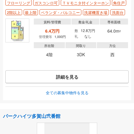
フローリング
ガスコンロ可
ＴＶモニタ付インターホン
角住戸
2階以上
最上階
ベランダ・バルコニー
洗濯機置き場
洗面台
賃料/管理費
敷金/礼金
専有面積
6.4万円
敷
12.8万円
64.0m
2
礼
なし
管理費等
1,000円
所在階
間取り
方位
4階
3DK
西
詳細を見る
全ての募集中物件を見る
パークハイツ多賀山弐番館