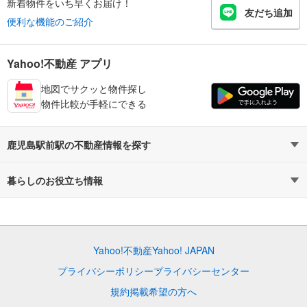
新着物件をいち早くお届け！
友だち追加
便利な機能のご紹介
Yahoo!不動産 アプリ
地図でサクッと物件探し
物件比較が手軽にできる
鹿児島駅前駅の不動産情報を探す
不動産・住宅
賃貸住宅
暮らしのお役立ち情報
新築マンション
マンションカタログ
中古マンション
教えて！住まいの先生
Yahoo!不動産
Yahoo! JAPAN
新築一戸建て
中古一戸建て
プライバシーポリシー
プライバシーセンター
注文住宅
土地
規約
掲載希望の方へ