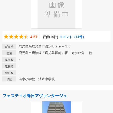
4.57
評価(14件)
コメント（14件）
鹿児島県鹿児島市清水町２９－３６
所在地
鹿児島市唐湊線「鹿児島駅前」駅 徒歩16分 他
交通
-
築年数
-
建物階
-
総戸数
清水小学校、清水中学校
学区
フェスティオ春日アヴァンタージュ