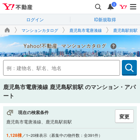
i
ログイン
ID新規取得
マンションカタログ
鹿児島市電唐湊線
鹿児島駅前駅
Yahoo!不動産
鹿児島市電唐湊線 鹿児島駅前駅
のマンション・アパ
ート
現在の検索条件
変更
鹿児島市電唐湊線、鹿児島駅前駅
1,128棟
／1~20棟表示（募集中の物件数：全391件）