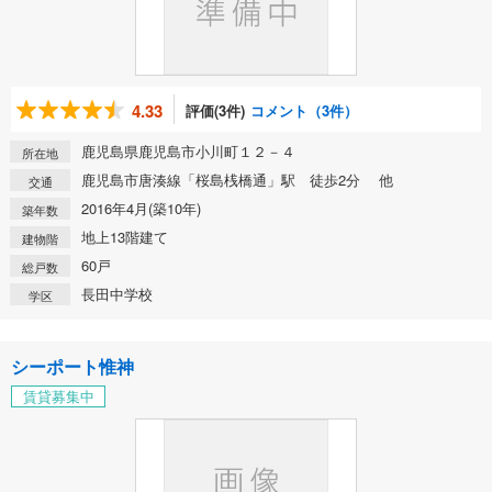
4.33
評価(3件)
コメント（3件）
鹿児島県鹿児島市小川町１２－４
所在地
鹿児島市唐湊線「桜島桟橋通」駅 徒歩2分 他
交通
2016年4月(築10年)
築年数
地上13階建て
建物階
60戸
総戸数
長田中学校
学区
シーポート惟神
賃貸募集中