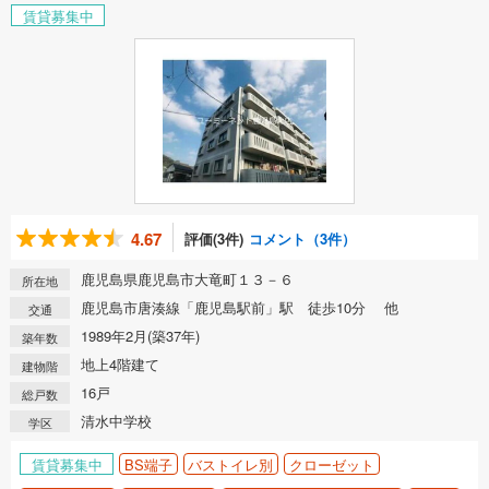
賃貸募集中
4.67
評価(3件)
コメント（3件）
鹿児島県鹿児島市大竜町１３－６
所在地
鹿児島市唐湊線「鹿児島駅前」駅 徒歩10分 他
交通
1989年2月(築37年)
築年数
地上4階建て
建物階
16戸
総戸数
清水中学校
学区
賃貸募集中
BS端子
バストイレ別
クローゼット