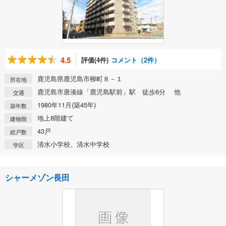
4.5
評価(4件)
コメント（2件）
鹿児島県鹿児島市柳町８－１
所在地
鹿児島市唐湊線「鹿児島駅前」駅 徒歩6分 他
交通
1980年11月(築45年)
築年数
地上8階建て
建物階
43戸
総戸数
清水小学校、清水中学校
学区
シャーメゾン長田