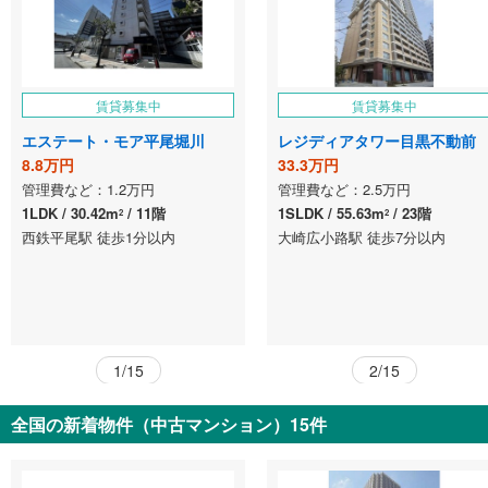
賃貸募集中
賃貸募集中
エステート・モア平尾堀川
レジディアタワー目黒不動前
8.8万円
33.3万円
管理費など：1.2万円
管理費など：2.5万円
1LDK
30.42m
11階
1SLDK
55.63m
23階
2
2
西鉄平尾駅 徒歩1分以内
大崎広小路駅 徒歩7分以内
1/15
2/15
全国の新着物件（中古マンション）15件