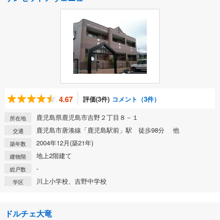
4.67
評価(3件)
コメント（3件）
鹿児島県鹿児島市吉野２丁目８－１
所在地
鹿児島市唐湊線「鹿児島駅前」駅 徒歩98分 他
交通
2004年12月(築21年)
築年数
地上2階建て
建物階
-
総戸数
川上小学校、吉野中学校
学区
ドルチェ大竜