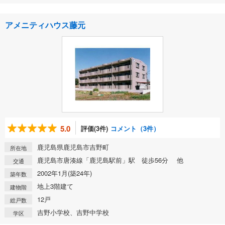
アメニティハウス藤元
5.0
評価(3件)
コメント（3件）
鹿児島県鹿児島市吉野町
所在地
鹿児島市唐湊線「鹿児島駅前」駅 徒歩56分 他
交通
2002年1月(築24年)
築年数
地上3階建て
建物階
12戸
総戸数
吉野小学校、吉野中学校
学区