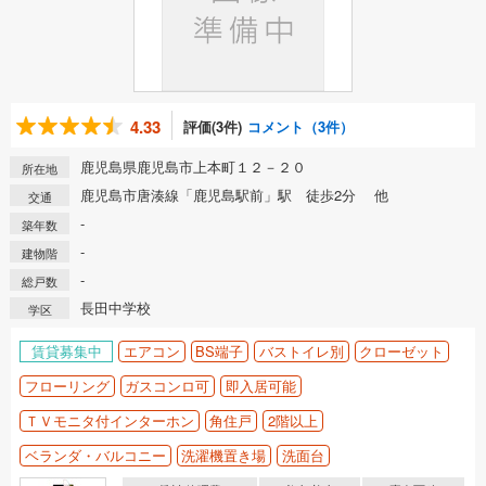
4.33
評価(3件)
コメント（3件）
鹿児島県鹿児島市上本町１２－２０
所在地
鹿児島市唐湊線「鹿児島駅前」駅 徒歩2分 他
交通
-
築年数
-
建物階
-
総戸数
長田中学校
学区
賃貸募集中
エアコン
BS端子
バストイレ別
クローゼット
フローリング
ガスコンロ可
即入居可能
ＴＶモニタ付インターホン
角住戸
2階以上
ベランダ・バルコニー
洗濯機置き場
洗面台