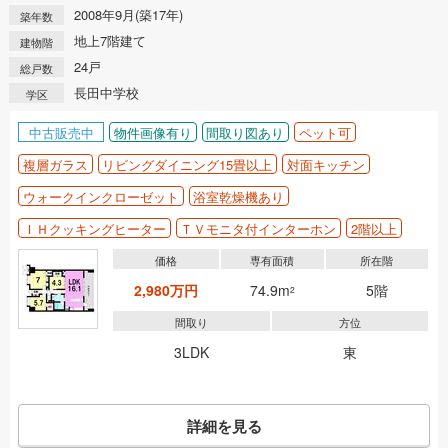
2008年9月(築17年)
築年数
地上7階建て
建物階
24戸
総戸数
長田中学校
学区
中古販売中
物件画像有り
間取り図あり
ペット可
複層ガラス
リビングダイニング15畳以上
対面キッチン
ウォークインクローゼット
浴室乾燥機あり
ＩＨクッキングヒーター
ＴＶモニタ付インターホン
2階以上
価格
専有面積
所在階
2,980万円
74.9m
5階
2
間取り
方位
3LDK
東
詳細を見る