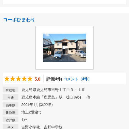
コーポひまわり
5.0
評価(4件)
コメント（4件）
鹿児島県鹿児島市吉野１丁目３－１９
所在地
鹿児島本線「鹿児島」駅 徒歩89分 他
交通
2004年1月(築22年)
築年数
地上2階建て
建物階
4戸
総戸数
吉野小学校、吉野中学校
学区