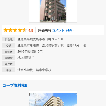
4.5
評価(6件)
コメント（4件）
鹿児島県鹿児島市春日町３－１８
所在地
鹿児島市唐湊線「鹿児島駅前」駅 徒歩11分 他
交通
2016年8月(築10年)
築年数
地上7階建て
建物階
-
総戸数
清水小学校、清水中学校
学区
コープ野村柳町