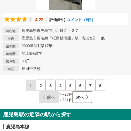
4.22
評価(9件)
コメント（9件）
鹿児島県鹿児島市小川町２－２７
所在地
鹿児島市唐湊線「桜島桟橋通」駅 徒歩2分 他
交通
2009年3月(築17年)
築年数
地上8階建て
建物階
30戸
総戸数
長田中学校
学区
1
2
3
4
5
6
7
8
1〜20件
前へ
次へ
391件
鹿児島駅の近隣の駅から探す
鹿児島本線