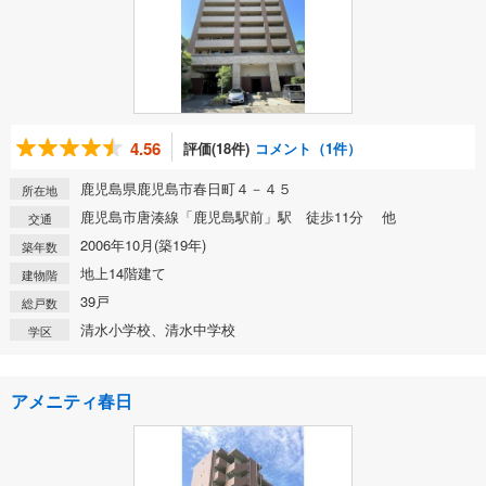
4.56
評価(18件)
コメント（1件）
鹿児島県鹿児島市春日町４－４５
所在地
鹿児島市唐湊線「鹿児島駅前」駅 徒歩11分 他
交通
2006年10月(築19年)
築年数
地上14階建て
建物階
39戸
総戸数
清水小学校、清水中学校
学区
アメニティ春日