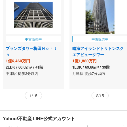
中古販売中
中古販売中
ブランズタワー梅田Ｎｏｒｔ
晴海アイランドトリトンスク
ｈ
エアビュータワー
1億6,460万円
1億1,880万円
2LDK
60.02m
41階
1LDK
69.86m
39階
2
2
中津駅 徒歩2分以内
月島駅 徒歩7分以内
1/15
2/15
Yahoo!不動産 LINE公式アカウント