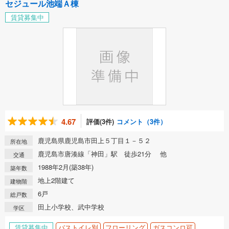
セジュール池端Ａ棟
賃貸募集中
4.67
評価(3件)
コメント（3件）
鹿児島県鹿児島市田上５丁目１－５２
所在地
鹿児島市唐湊線「神田」駅 徒歩21分 他
交通
1988年2月(築38年)
築年数
地上2階建て
建物階
6戸
総戸数
田上小学校、武中学校
学区
賃貸募集中
バストイレ別
フローリング
ガスコンロ可