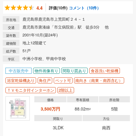
4.4
評価(10件)
コメント（10件）
鹿児島県鹿児島市上荒田町２４－１
所在地
鹿児島市唐湊線「市立病院前」駅 徒歩3分 他
交通
2001年10月(築24年)
築年数
地上12階建て
建物階
51戸
総戸数
中洲小学校、甲南中学校
学区
中古販売中
物件画像有り
間取り図あり
食器洗い乾燥機
浴室乾燥機あり
角住戸
ペット可
南向き（南東・南西含む）
ＴＶモニタ付インターホン
2階以上
価格
専有面積
所在階
3,500万円
88.02m
5階
2
間取り
方位
3LDK
南西