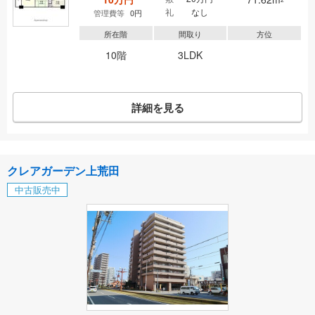
礼
なし
管理費等
0円
所在階
間取り
方位
10階
3LDK
詳細を見る
クレアガーデン上荒田
中古販売中