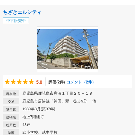
ちざきエルシティ
中古販売中
5.0
評価(2件)
コメント（2件）
鹿児島県鹿児島市唐湊１丁目２０－１９
所在地
鹿児島市唐湊線「神田」駅 徒歩9分 他
交通
1989年3月(築37年)
築年数
地上7階建て
建物階
48戸
総戸数
武小学校、武中学校
学区