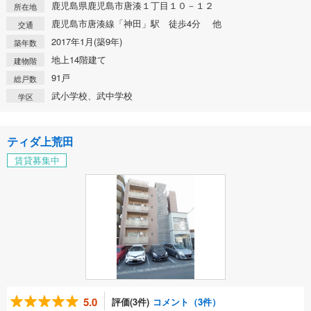
鹿児島県鹿児島市唐湊１丁目１０－１２
所在地
鹿児島市唐湊線「神田」駅 徒歩4分 他
交通
2017年1月(築9年)
築年数
地上14階建て
建物階
91戸
総戸数
武小学校、武中学校
学区
ティダ上荒田
賃貸募集中
5.0
評価(3件)
コメント（3件）