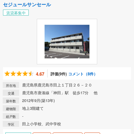
セジュールサンセール
賃貸募集中
4.67
評価(9件)
コメント（8件）
鹿児島県鹿児島市田上１丁目２６－２０
所在地
鹿児島市唐湊線「神田」駅 徒歩17分 他
交通
2012年9月(築13年)
築年数
地上3階建て
建物階
-
総戸数
田上小学校、武中学校
学区