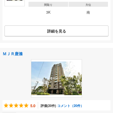
間取り
方位
3K
南
詳細を見る
ＭＪＲ唐湊
5.0
評価(20件)
コメント（20件）