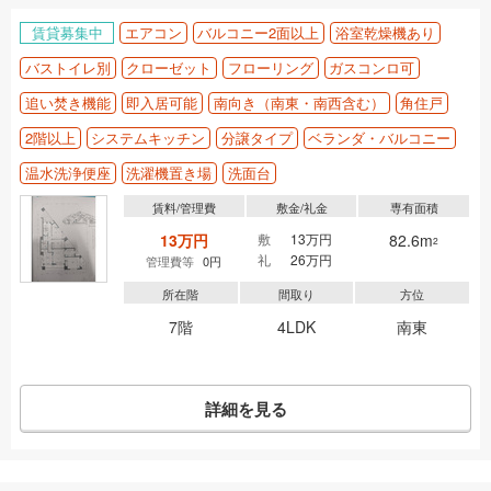
賃貸募集中
エアコン
バルコニー2面以上
浴室乾燥機あり
バストイレ別
クローゼット
フローリング
ガスコンロ可
追い焚き機能
即入居可能
南向き（南東・南西含む）
角住戸
2階以上
システムキッチン
分譲タイプ
ベランダ・バルコニー
温水洗浄便座
洗濯機置き場
洗面台
賃料/管理費
敷金/礼金
専有面積
13万円
敷
13万円
82.6m
2
礼
26万円
管理費等
0円
所在階
間取り
方位
7階
4LDK
南東
詳細を見る