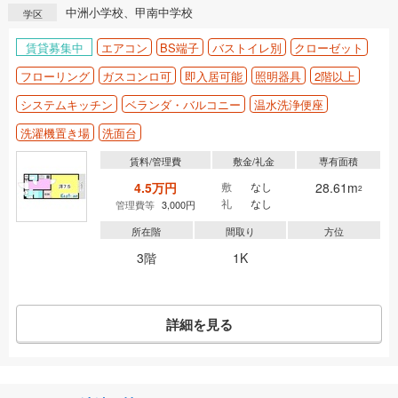
中洲小学校、甲南中学校
学区
賃貸募集中
エアコン
BS端子
バストイレ別
クローゼット
フローリング
ガスコンロ可
即入居可能
照明器具
2階以上
システムキッチン
ベランダ・バルコニー
温水洗浄便座
洗濯機置き場
洗面台
賃料/管理費
敷金/礼金
専有面積
4.5万円
敷
なし
28.61m
2
礼
なし
管理費等
3,000円
所在階
間取り
方位
3階
1K
詳細を見る