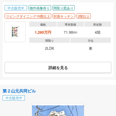
中古販売中
物件画像有り
間取り図あり
リビングダイニング15畳以上
対面キッチン
2階以上
価格
専有面積
所在階
1,280万円
71.98m
4階
2
間取り
方位
2LDK
東
詳細を見る
第２山元共同ビル
中古販売中