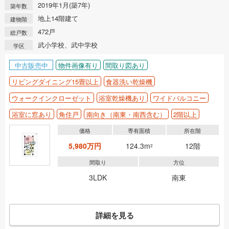
2019年1月(築7年)
築年数
地上14階建て
建物階
472戸
総戸数
武小学校、武中学校
学区
中古販売中
物件画像有り
間取り図あり
リビングダイニング15畳以上
食器洗い乾燥機
ウォークインクローゼット
浴室乾燥機あり
ワイドバルコニー
浴室に窓あり
角住戸
南向き（南東・南西含む）
2階以上
価格
専有面積
所在階
5,980万円
124.3m
12階
2
間取り
方位
3LDK
南東
詳細を見る