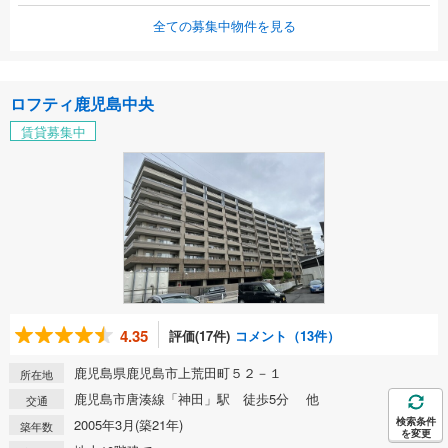
全ての募集中物件を見る
ロフティ鹿児島中央
賃貸募集中
4.35
評価(17件)
コメント（13件）
鹿児島県鹿児島市上荒田町５２－１
所在地
鹿児島市唐湊線「神田」駅 徒歩5分 他
交通
検索条件
2005年3月(築21年)
築年数
を変更