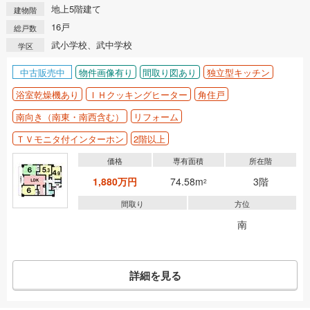
地上5階建て
建物階
16戸
総戸数
武小学校、武中学校
学区
中古販売中
物件画像有り
間取り図あり
独立型キッチン
浴室乾燥機あり
ＩＨクッキングヒーター
角住戸
南向き（南東・南西含む）
リフォーム
ＴＶモニタ付インターホン
2階以上
価格
専有面積
所在階
1,880万円
74.58m
3階
2
間取り
方位
南
詳細を見る