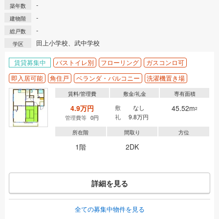
-
築年数
-
建物階
-
総戸数
田上小学校、武中学校
学区
賃貸募集中
バストイレ別
フローリング
ガスコンロ可
即入居可能
角住戸
ベランダ・バルコニー
洗濯機置き場
賃料/管理費
敷金/礼金
専有面積
4.9万円
敷
なし
45.52m
2
礼
9.8万円
管理費等
0円
所在階
間取り
方位
1階
2DK
詳細を見る
全ての募集中物件を見る