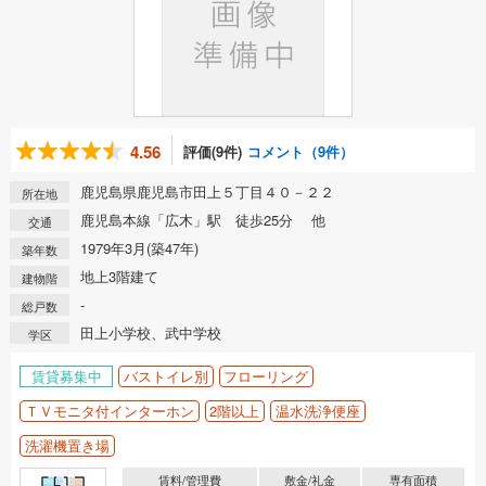
4.56
評価(9件)
コメント（9件）
鹿児島県鹿児島市田上５丁目４０－２２
所在地
鹿児島本線「広木」駅 徒歩25分 他
交通
1979年3月(築47年)
築年数
地上3階建て
建物階
-
総戸数
田上小学校、武中学校
学区
賃貸募集中
バストイレ別
フローリング
ＴＶモニタ付インターホン
2階以上
温水洗浄便座
洗濯機置き場
賃料/管理費
敷金/礼金
専有面積