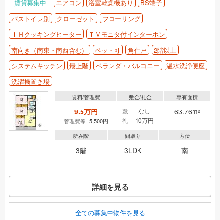
賃貸募集中
エアコン
浴室乾燥機あり
BS端子
バストイレ別
クローゼット
フローリング
ＩＨクッキングヒーター
ＴＶモニタ付インターホン
南向き（南東・南西含む）
ペット可
角住戸
2階以上
システムキッチン
最上階
ベランダ・バルコニー
温水洗浄便座
洗濯機置き場
賃料/管理費
敷金/礼金
専有面積
9.5万円
敷
なし
63.76m
2
礼
10万円
管理費等
5,500円
所在階
間取り
方位
3階
3LDK
南
詳細を見る
全ての募集中物件を見る