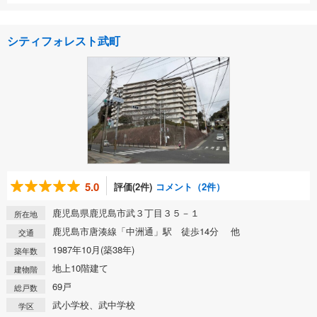
シティフォレスト武町
5.0
評価(2件)
コメント（2件）
鹿児島県鹿児島市武３丁目３５－１
所在地
鹿児島市唐湊線「中洲通」駅 徒歩14分 他
交通
1987年10月(築38年)
築年数
地上10階建て
建物階
69戸
総戸数
武小学校、武中学校
学区