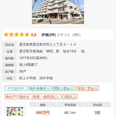
5.0
評価(2件)
クチコミ（0件）
鹿児島県鹿児島市田上１丁目３－１４
所在地
鹿児島市唐湊線「神田」駅 徒歩13分 他
交通
1977年2月(築49年)
築年数
地上6階建て
建物階
36戸
総戸数
田上小学校、武中学校
学区
中古販売中
物件画像有り
間取り図あり
浴室に窓あり
角住戸
南向き（南東・南西含む）
2階以上
価格
専有面積
所在階
500万円
46.1m
3階
2