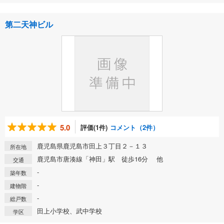
第二天神ビル
5.0
評価(1件)
コメント（2件）
鹿児島県鹿児島市田上３丁目２－１３
所在地
鹿児島市唐湊線「神田」駅 徒歩16分 他
交通
-
築年数
-
建物階
-
総戸数
田上小学校、武中学校
学区