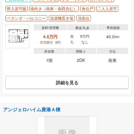
即入居可能
南向き（南東・南西含む）
角住戸
二人入居可
ベランダ・バルコニー
洗濯機置き場
洗面台
賃料/管理費
敷金/礼金
専有面積
4.5万円
敷
9万円
40.0m
2
礼
なし
管理費等
0円
所在階
間取り
方位
1階
2DK
南東
詳細を見る
アンジェロハイム唐湊Ａ棟