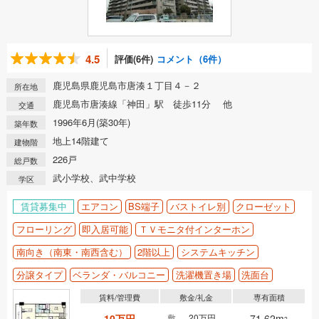
4.5
評価(6件)
コメント（6件）
鹿児島県鹿児島市唐湊１丁目４－２
所在地
鹿児島市唐湊線「神田」駅 徒歩11分 他
交通
1996年6月(築30年)
築年数
地上14階建て
建物階
226戸
総戸数
武小学校、武中学校
学区
賃貸募集中
エアコン
BS端子
バストイレ別
クローゼット
フローリング
即入居可能
ＴＶモニタ付インターホン
南向き（南東・南西含む）
2階以上
システムキッチン
分譲タイプ
ベランダ・バルコニー
洗濯機置き場
洗面台
賃料/管理費
敷金/礼金
専有面積
10万円
敷
20万円
71.62m
2