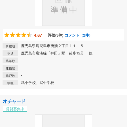
4.67
評価(3件)
コメント（2件）
鹿児島県鹿児島市唐湊２丁目１１－５
所在地
鹿児島市唐湊線「神田」駅 徒歩12分 他
交通
-
築年数
-
建物階
-
総戸数
武小学校、武中学校
学区
オチャード
賃貸募集中