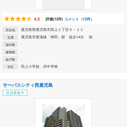
4.5
評価(12件)
コメント（12件）
鹿児島県鹿児島市田上１丁目５－１１
所在地
鹿児島市唐湊線「神田」駅 徒歩14分 他
交通
-
築年数
-
建物階
-
総戸数
田上小学校、武中学校
学区
サーパスシティ西鹿児島
賃貸募集中