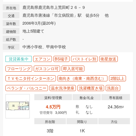
鹿児島県鹿児島市上荒田町２６－９
所在地
鹿児島市唐湊線「市立病院前」駅 徒歩5分 他
交通
2006年3月(築20年)
築年数
地上5階建て
建物階
-
総戸数
中洲小学校、甲南中学校
学区
賃貸募集中
エアコン
BS端子
バストイレ別
衛星放送
フローリング
ガスコンロ可
即入居可能
ＴＶモニタ付インターホン
南向き（南東・南西含む）
2階以上
ベランダ・バルコニー
温水洗浄便座
洗濯機置き場
洗面台
賃料/管理費
敷金/礼金
専有面積
4.5万円
敷
なし
24.36m
2
礼
なし
管理費等
3,000円
所在階
間取り
方位
3階
1K