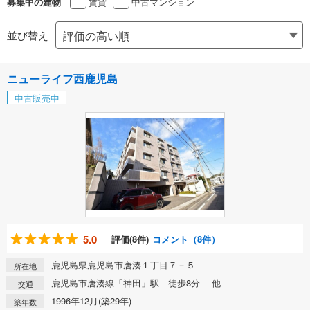
賃貸
中古マンション
募集中の建物
並び替え
ニューライフ西鹿児島
中古販売中
5.0
評価(8件)
コメント（8件）
鹿児島県鹿児島市唐湊１丁目７－５
所在地
鹿児島市唐湊線「神田」駅 徒歩8分 他
交通
1996年12月(築29年)
築年数