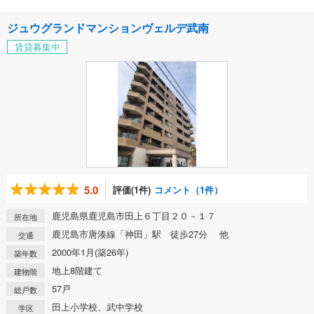
ジュウグランドマンションヴェルデ武南
賃貸募集中
5.0
評価(1件)
コメント（1件）
鹿児島県鹿児島市田上６丁目２０－１７
所在地
鹿児島市唐湊線「神田」駅 徒歩27分 他
交通
2000年1月(築26年)
築年数
地上8階建て
建物階
57戸
総戸数
田上小学校、武中学校
学区