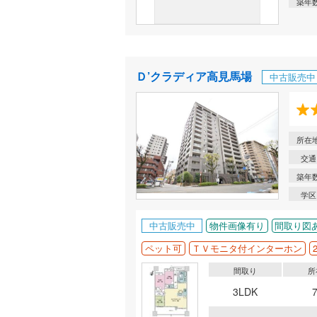
築年
Ｄ’クラディア高見馬場
中古販売中
所在
交通
築年
学区
中古販売中
物件画像有り
間取り図
ペット可
ＴＶモニタ付インターホン
間取り
所
3LDK