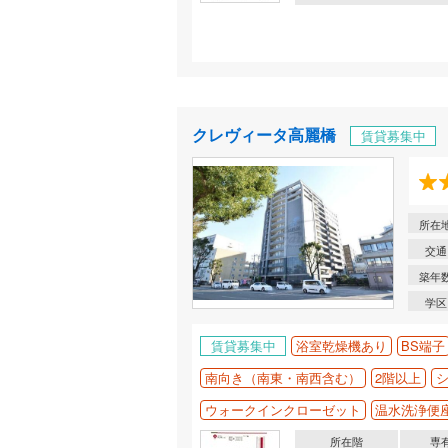
クレヴィータ高麗橋
賃貸募集中
所在
交通
築年
学区
賃貸募集中
浴室乾燥機あり
BS端子
南向き（南東・南西含む）
2階以上
ウォークインクローゼット
温水洗浄便
所在階
専