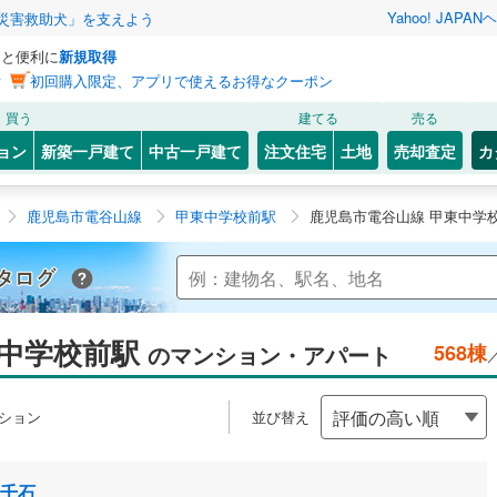
Yahoo! JAPAN
ヘ
災害救助犬」を支えよう
っと便利に
新規取得
ン
初回購入限定、アプリで使えるお得なクーポン
買う
建てる
売る
ョン
新築一戸建て
中古一戸建て
注文住宅
土地
売却査定
カ
鹿児島市電谷山線
甲東中学校前駅
鹿児島市電谷山線 甲東中学
Yahoo!不動産 マンションカタログ
東中学校前駅
のマンション・アパート
568棟
ション
並び替え
千石