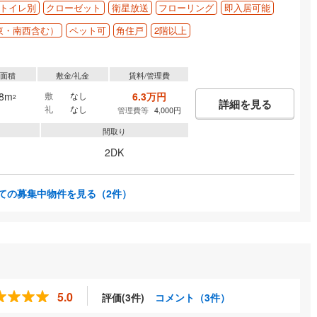
トイレ別
クローゼット
衛星放送
フローリング
即入居可能
東・南西含む）
ペット可
角住戸
2階以上
有面積
敷金/礼金
賃料/管理費
.8m
敷
なし
6.3万円
2
詳細を見る
礼
なし
管理費等
4,000円
間取り
2DK
ての募集中物件を見る
（2件）
5.0
評価(3件)
コメント（3件）