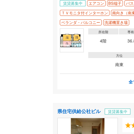
賃貸募集中
エアコン
BS端子
バス
ＴＶモニタ付インターホン
南向き（南
ベランダ・バルコニー
洗濯機置き場
所在階
専
4階
36
方位
南東
全
県住宅供給公社ビル
賃貸募集中