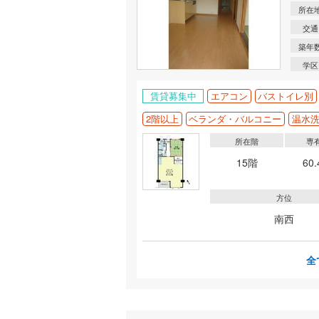
所在
交通
築年
学区
賃貸募集中
エアコン
バストイレ別
2階以上
ベランダ・バルコニー
温水
所在階
専
15階
60
方位
南西
全