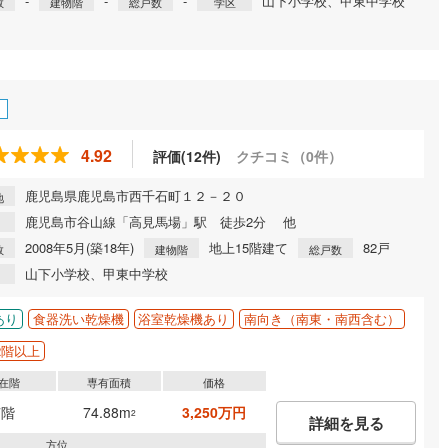
-
-
-
山下小学校、甲東中学校
数
建物階
総戸数
学区
4.92
評価(12件)
クチコミ（0件）
鹿児島県鹿児島市西千石町１２－２０
地
鹿児島市谷山線「高見馬場」駅 徒歩2分 他
2008年5月(築18年)
地上15階建て
82戸
数
建物階
総戸数
山下小学校、甲東中学校
あり
食器洗い乾燥機
浴室乾燥機あり
南向き（南東・南西含む）
2階以上
在階
専有面積
価格
7階
74.88m
3,250万円
2
詳細を見る
方位