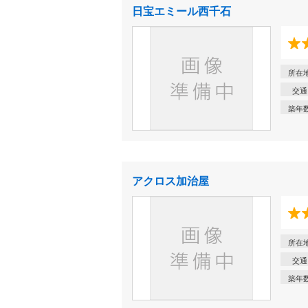
日宝エミール西千石
所在
交通
築年
アクロス加治屋
所在
交通
築年