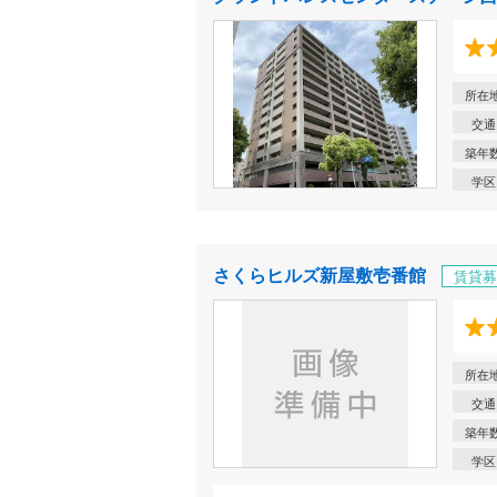
所在
交通
築年
学区
さくらヒルズ新屋敷壱番館
賃貸募
所在
交通
築年
学区