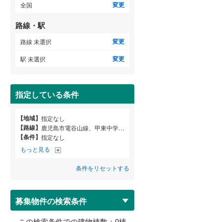
変更
全国
路線・駅
変更
路線 未選択
変更
駅 未選択
指定している条件
【地域】
指定なし
【路線】
鹿児島市電谷山線、甲東中学校前駅
【条件】
指定なし
もっと見る
条件をリセットする
募集物件の検索条件
この検索条件での建物棟数：
0
棟