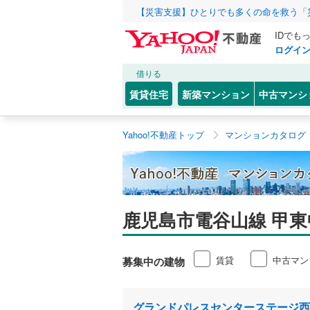
【災害支援】ひとりでも多くの命を救う「
IDでも
ログイ
借りる
賃貸住宅
新築マンション
中古マンシ
Yahoo!不動産トップ
マンションカタログ
鹿児島市電谷山線 甲
賃貸
中古マン
募集中の建物
グランドパレスセンターステージ西