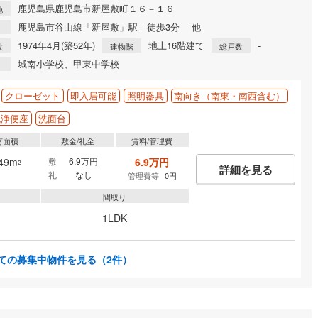
鹿児島県鹿児島市新屋敷町１６－１６
地
鹿児島市谷山線「新屋敷」駅 徒歩3分 他
1974年4月(築52年)
地上16階建て
-
数
建物階
総戸数
城南小学校、甲東中学校
クローゼット
即入居可能
照明器具
南向き（南東・南西含む）
洗浄便座
洗面台
有面積
敷金/礼金
賃料/管理費
.49m
敷
6.9万円
6.9万円
2
詳細を見る
礼
なし
管理費等
0円
間取り
1LDK
ての募集中物件を見る
（2件）