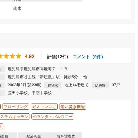
南東
4.92
評価(12件)
コメント（9件）
鹿児島県鹿児島市高麗町７－１８
地
鹿児島市谷山線「新屋敷」駅 徒歩5分 他
2003年2月(築23年)
地上14階建て
37戸
数
建物階
総戸数
荒田小学校、甲南中学校
フローリング
ガスコンロ可
追い焚き機能
システムキッチン
ベランダ・バルコニー
座
有面積
敷金/礼金
賃料/管理費