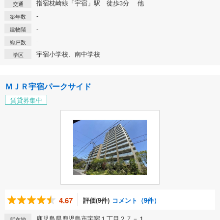
指宿枕崎線「宇宿」駅 徒歩3分 他
交通
-
築年数
-
建物階
-
総戸数
宇宿小学校、南中学校
学区
ＭＪＲ宇宿パークサイド
賃貸募集中
4.67
評価(9件)
コメント（9件）
鹿児島県鹿児島市宇宿１丁目２７－１
所在地