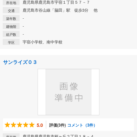
鹿児島県鹿児島市宇宿１丁目５７－７
所在地
鹿児島市谷山線「脇田」駅 徒歩3分 他
交通
-
築年数
-
建物階
-
総戸数
宇宿小学校、南中学校
学区
サンライズ０３
5.0
評価(3件)
コメント（3件）
鹿児島県鹿児島市桜ヶ丘２丁目１８－４
所在地