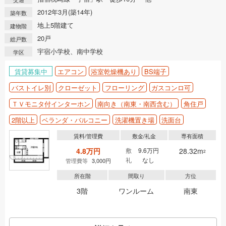
2012年3月(築14年)
築年数
地上5階建て
建物階
20戸
総戸数
宇宿小学校、南中学校
学区
賃貸募集中
エアコン
浴室乾燥機あり
BS端子
バストイレ別
クローゼット
フローリング
ガスコンロ可
ＴＶモニタ付インターホン
南向き（南東・南西含む）
角住戸
2階以上
ベランダ・バルコニー
洗濯機置き場
洗面台
賃料/管理費
敷金/礼金
専有面積
4.8万円
敷
9.6万円
28.32m
2
礼
なし
管理費等
3,000円
所在階
間取り
方位
3階
ワンルーム
南東