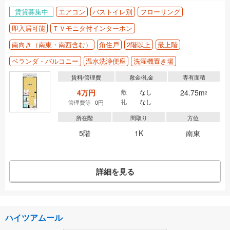
賃貸募集中
エアコン
バストイレ別
フローリング
即入居可能
ＴＶモニタ付インターホン
南向き（南東・南西含む）
角住戸
2階以上
最上階
ベランダ・バルコニー
温水洗浄便座
洗濯機置き場
賃料/管理費
敷金/礼金
専有面積
4万円
敷
なし
24.75m
2
礼
なし
管理費等
0円
所在階
間取り
方位
5階
1K
南東
詳細を見る
ハイツアムール