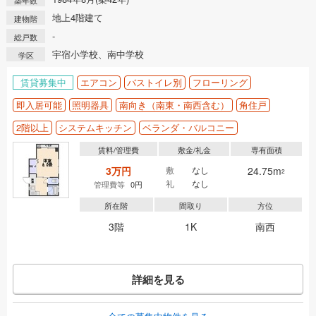
地上4階建て
建物階
-
総戸数
宇宿小学校、南中学校
学区
賃貸募集中
エアコン
バストイレ別
フローリング
即入居可能
照明器具
南向き（南東・南西含む）
角住戸
2階以上
システムキッチン
ベランダ・バルコニー
賃料/管理費
敷金/礼金
専有面積
3万円
敷
なし
24.75m
2
礼
なし
管理費等
0円
所在階
間取り
方位
3階
1K
南西
詳細を見る