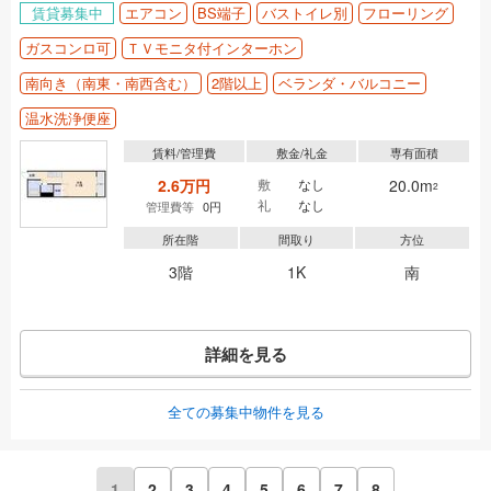
賃貸募集中
エアコン
BS端子
バストイレ別
フローリング
ガスコンロ可
ＴＶモニタ付インターホン
南向き（南東・南西含む）
2階以上
ベランダ・バルコニー
温水洗浄便座
賃料/管理費
敷金/礼金
専有面積
2.6万円
敷
なし
20.0m
2
礼
なし
管理費等
0円
所在階
間取り
方位
3階
1K
南
詳細を見る
全ての募集中物件を見る
1
2
3
4
5
6
7
8