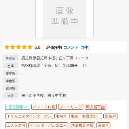
5.0
評価(4件)
コメント（3件）
鹿児島県鹿児島市桜ヶ丘２丁目３－１８
所在地
指宿枕崎線「宇宿」駅 徒歩39分 他
交通
-
築年数
-
建物階
-
総戸数
桜丘西小学校、桜丘中学校
学区
賃貸募集中
バストイレ別
フローリング
即入居可能
ＴＶモニタ付インターホン
南向き（南東・南西含む）
角住戸
二人入居可
ベランダ・バルコニー
洗濯機置き場
洗面台