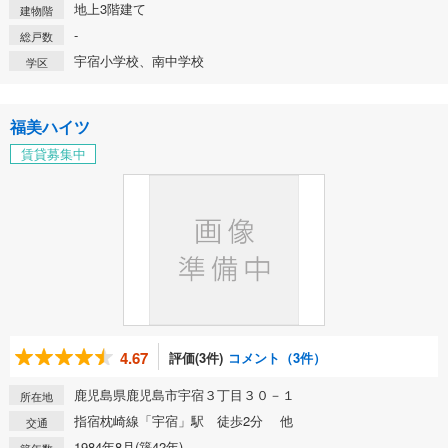
地上3階建て
建物階
-
総戸数
宇宿小学校、南中学校
学区
福美ハイツ
賃貸募集中
4.67
評価(3件)
コメント（3件）
鹿児島県鹿児島市宇宿３丁目３０－１
所在地
指宿枕崎線「宇宿」駅 徒歩2分 他
交通
1984年8月(築42年)
築年数