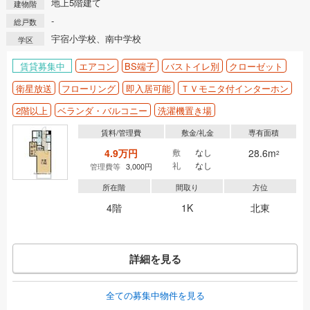
地上5階建て
建物階
-
総戸数
宇宿小学校、南中学校
学区
賃貸募集中
エアコン
BS端子
バストイレ別
クローゼット
衛星放送
フローリング
即入居可能
ＴＶモニタ付インターホン
2階以上
ベランダ・バルコニー
洗濯機置き場
賃料/管理費
敷金/礼金
専有面積
4.9万円
敷
なし
28.6m
2
礼
なし
管理費等
3,000円
所在階
間取り
方位
4階
1K
北東
詳細を見る
全ての募集中物件を見る