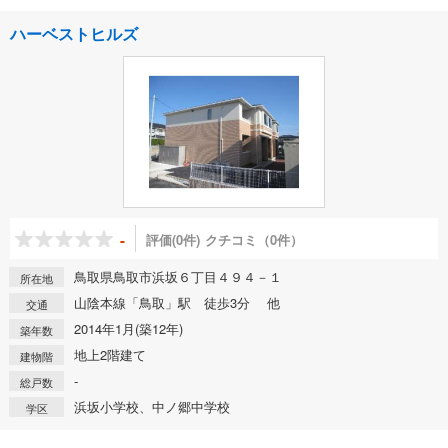
ハーベストヒルズ
-
評価(0件)
クチコミ（0件）
鳥取県鳥取市浜坂６丁目４９４－１
所在地
山陰本線「鳥取」駅 徒歩3分 他
交通
2014年1月(築12年)
築年数
地上2階建て
建物階
-
総戸数
浜坂小学校、中ノ郷中学校
学区