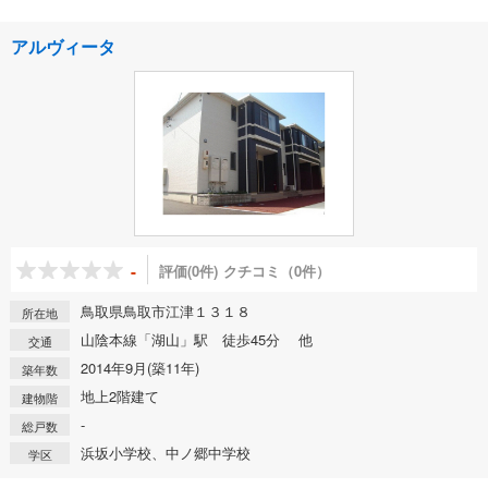
アルヴィータ
-
評価(0件)
クチコミ（0件）
鳥取県鳥取市江津１３１８
所在地
山陰本線「湖山」駅 徒歩45分 他
交通
2014年9月(築11年)
築年数
地上2階建て
建物階
-
総戸数
浜坂小学校、中ノ郷中学校
学区