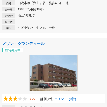
山陰本線「湖山」駅 徒歩45分 他
交通
1988年3月(築38年)
築年数
地上2階建て
建物階
-
総戸数
浜坂小学校、中ノ郷中学校
学区
メゾン・グランディール
賃貸募集中
3.22
評価(9件)
コメント（9件）