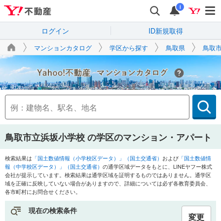
i
ログイン
ID新規取得
マンションカタログ
学区から探す
鳥取県
鳥取
Yahoo!不動産
鳥取市立浜坂小学校
の学区のマンション・アパート
検索結果は
「国土数値情報（小学校区データ）」（国土交通省）
および
「国土数値情
報（中学校区データ）」（国土交通省）
の通学区域データをもとに、LINEヤフー株式
会社が提示しています。検索結果は通学区域を証明するものではありません。通学区
域を正確に反映していない場合がありますので、詳細については必ず各教育委員会、
各市町村にお問合せください。
現在の検索条件
変更