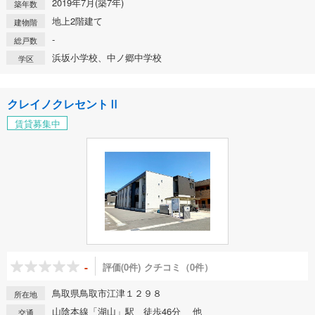
2019年7月(築7年)
築年数
地上2階建て
建物階
-
総戸数
浜坂小学校、中ノ郷中学校
学区
クレイノクレセントⅡ
賃貸募集中
-
評価(0件)
クチコミ（0件）
鳥取県鳥取市江津１２９８
所在地
山陰本線「湖山」駅 徒歩46分 他
交通