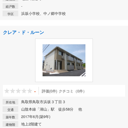
-
総戸数
浜坂小学校、中ノ郷中学校
学区
クレア・ド・ルーン
-
評価(0件)
クチコミ（0件）
鳥取県鳥取市浜坂３丁目３
所在地
山陰本線「湖山」駅 徒歩58分 他
交通
2017年6月(築9年)
築年数
地上2階建て
建物階