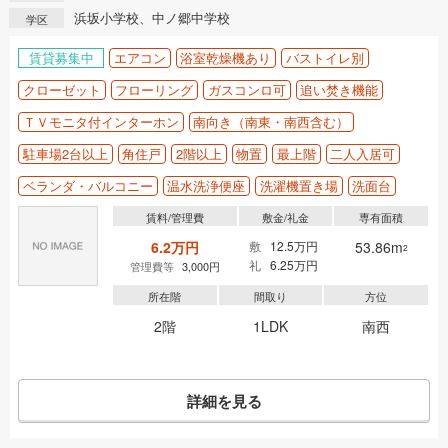
浜坂小学校、中ノ郷中学校
学区
賃貸募集中
エアコン
浴室乾燥機あり
バストイレ別
クローゼット
フローリング
ガスコンロ可
追い焚き機能
ＴＶモニタ付インターホン
南向き（南東・南西含む）
駐車場2台以上
角住戸
2階以上
物置
最上階
二人入居可
ベランダ・バルコニー
温水洗浄便座
洗濯機置き場
洗面台
賃料/管理費
敷金/礼金
専有面積
6.2万円
敷
12.5万円
53.86m
2
礼
6.25万円
管理費等
3,000円
所在階
間取り
方位
2階
1LDK
南西
詳細を見る