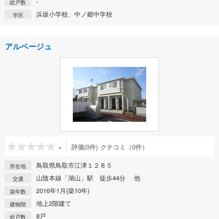
-
総戸数
浜坂小学校、中ノ郷中学校
学区
アルページュ
-
評価(0件)
クチコミ（0件）
鳥取県鳥取市江津１２８５
所在地
山陰本線「湖山」駅 徒歩44分 他
交通
2016年1月(築10年)
築年数
地上2階建て
建物階
8戸
総戸数