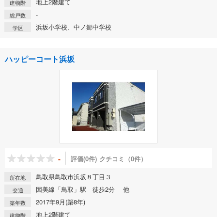
地上2階建て
建物階
-
総戸数
浜坂小学校、中ノ郷中学校
学区
ハッピーコート浜坂
-
評価(0件)
クチコミ（0件）
鳥取県鳥取市浜坂８丁目３
所在地
因美線「鳥取」駅 徒歩2分 他
交通
2017年9月(築8年)
築年数
地上2階建て
建物階