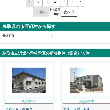
1
2
3
4
5
6
7
1〜20件
前へ
次へ
48件
鳥取県の市区町村から探す
鳥取市
鳥取市立浜坂小学校学区の新着物件（賃貸）15件
賃貸募集中
賃貸募集中
ＰｏＰｏ・ベルグ
グリーンポートイー