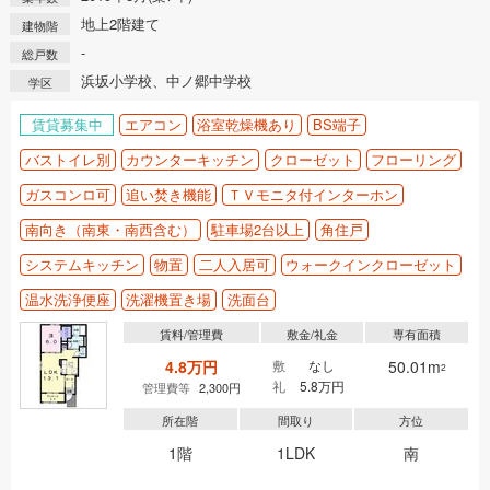
地上2階建て
建物階
-
総戸数
浜坂小学校、中ノ郷中学校
学区
賃貸募集中
エアコン
浴室乾燥機あり
BS端子
バストイレ別
カウンターキッチン
クローゼット
フローリング
ガスコンロ可
追い焚き機能
ＴＶモニタ付インターホン
南向き（南東・南西含む）
駐車場2台以上
角住戸
システムキッチン
物置
二人入居可
ウォークインクローゼット
温水洗浄便座
洗濯機置き場
洗面台
賃料/管理費
敷金/礼金
専有面積
4.8万円
敷
なし
50.01m
2
礼
5.8万円
管理費等
2,300円
所在階
間取り
方位
1階
1LDK
南