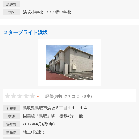
-
総戸数
浜坂小学校、中ノ郷中学校
学区
スターブライト浜坂
-
評価(0件)
クチコミ（0件）
鳥取県鳥取市浜坂６丁目１１－１４
所在地
因美線「鳥取」駅 徒歩4分 他
交通
2017年4月(築9年)
築年数
地上2階建て
建物階