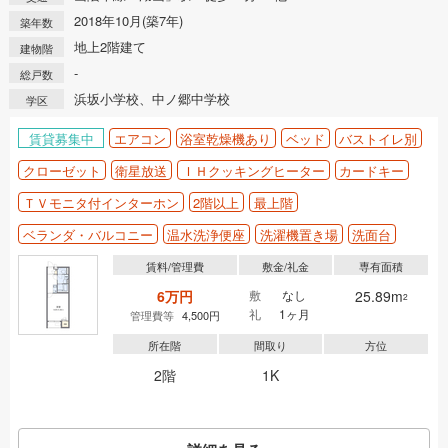
2018年10月(築7年)
築年数
地上2階建て
建物階
-
総戸数
浜坂小学校、中ノ郷中学校
学区
賃貸募集中
エアコン
浴室乾燥機あり
ベッド
バストイレ別
クローゼット
衛星放送
ＩＨクッキングヒーター
カードキー
ＴＶモニタ付インターホン
2階以上
最上階
ベランダ・バルコニー
温水洗浄便座
洗濯機置き場
洗面台
賃料/管理費
敷金/礼金
専有面積
6万円
敷
なし
25.89m
2
礼
1ヶ月
管理費等
4,500円
所在階
間取り
方位
2階
1K