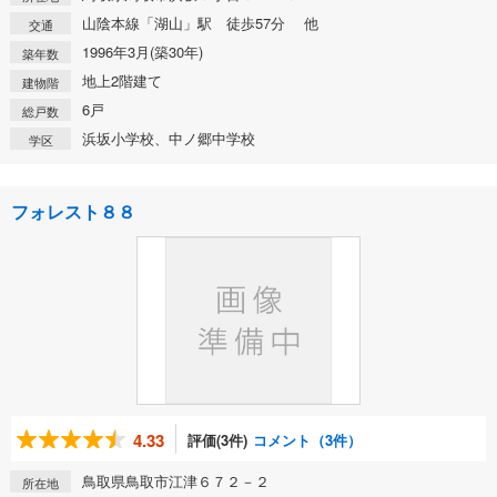
山陰本線「湖山」駅 徒歩57分 他
交通
1996年3月(築30年)
築年数
地上2階建て
建物階
6戸
総戸数
浜坂小学校、中ノ郷中学校
学区
フォレスト８８
4.33
評価(3件)
コメント（3件）
鳥取県鳥取市江津６７２－２
所在地