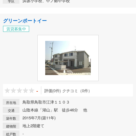
浜坂小学校、中ノ郷中学校
学区
グリーンポートイー
賃貸募集中
-
評価(0件)
クチコミ（0件）
鳥取県鳥取市江津１１０３
所在地
山陰本線「湖山」駅 徒歩46分 他
交通
2015年7月(築11年)
築年数
地上2階建て
建物階
-
総戸数