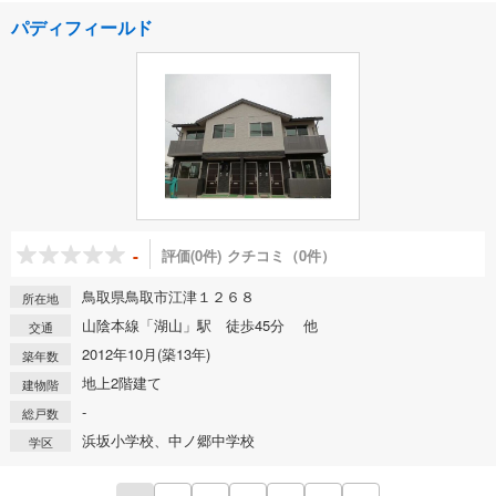
パディフィールド
-
評価(0件)
クチコミ（0件）
鳥取県鳥取市江津１２６８
所在地
山陰本線「湖山」駅 徒歩45分 他
交通
2012年10月(築13年)
築年数
地上2階建て
建物階
-
総戸数
浜坂小学校、中ノ郷中学校
学区