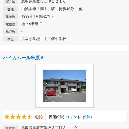
鳥取県鳥取市江津１２１０
所在地
山陰本線「湖山」駅 徒歩48分 他
交通
1999年1月(築27年)
築年数
地上4階建て
建物階
-
総戸数
浜坂小学校、中ノ郷中学校
学区
ハイカムール米原Ａ
4.33
評価(9件)
コメント（9件）
鳥取県鳥取市浜坂３丁目３－１０
所在地