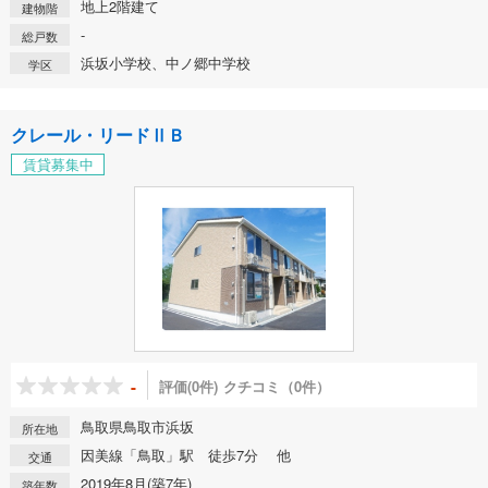
地上2階建て
建物階
-
総戸数
浜坂小学校、中ノ郷中学校
学区
クレール・リードⅡＢ
賃貸募集中
-
評価(0件)
クチコミ（0件）
鳥取県鳥取市浜坂
所在地
因美線「鳥取」駅 徒歩7分 他
交通
2019年8月(築7年)
築年数