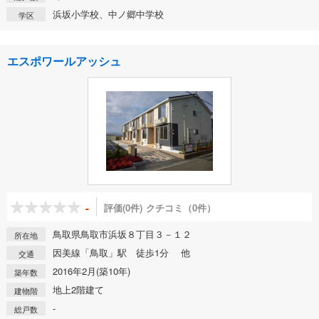
浜坂小学校、中ノ郷中学校
学区
エスポワールアッシュ
-
評価(0件)
クチコミ（0件）
鳥取県鳥取市浜坂８丁目３－１２
所在地
因美線「鳥取」駅 徒歩1分 他
交通
2016年2月(築10年)
築年数
地上2階建て
建物階
-
総戸数