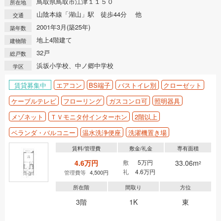
鳥取県鳥取市江津１１５０
所在地
山陰本線「湖山」駅 徒歩44分 他
交通
2001年3月(築25年)
築年数
地上4階建て
建物階
32戸
総戸数
浜坂小学校、中ノ郷中学校
学区
賃貸募集中
エアコン
BS端子
バストイレ別
クローゼット
ケーブルテレビ
フローリング
ガスコンロ可
照明器具
メゾネット
ＴＶモニタ付インターホン
2階以上
ベランダ・バルコニー
温水洗浄便座
洗濯機置き場
賃料/管理費
敷金/礼金
専有面積
4.6万円
敷
5万円
33.06m
2
礼
4.6万円
管理費等
4,500円
所在階
間取り
方位
3階
1K
東