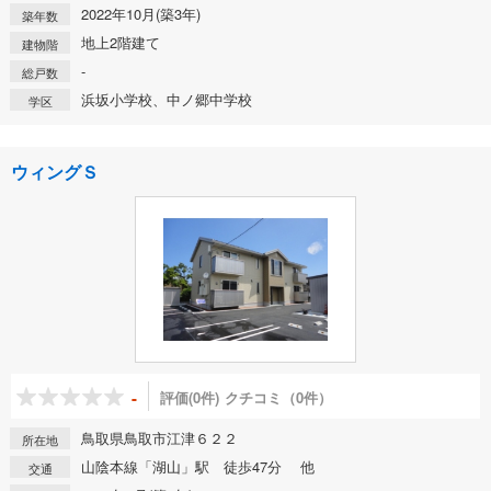
2022年10月(築3年)
築年数
地上2階建て
建物階
-
総戸数
浜坂小学校、中ノ郷中学校
学区
ウィングＳ
-
評価(0件)
クチコミ（0件）
鳥取県鳥取市江津６２２
所在地
山陰本線「湖山」駅 徒歩47分 他
交通