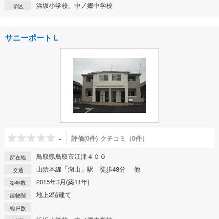
浜坂小学校、中ノ郷中学校
学区
サニーポートＬ
-
評価(0件)
クチコミ（0件）
鳥取県鳥取市江津４００
所在地
山陰本線「湖山」駅 徒歩48分 他
交通
2015年3月(築11年)
築年数
地上2階建て
建物階
-
総戸数