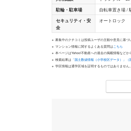
駐輪・駐車場
自転車置き場 /
セキュリティ・安
オートロック
全
募集中のクチコミは投稿ユーザの主観や意見に基づ
マンション情報に関するよくある質問は
こちら
本ページはYahoo!不動産への過去の掲載情報な
検索結果は
「国土数値情報（小学校区データ）」（
学区情報は通学区域を証明するものではありません