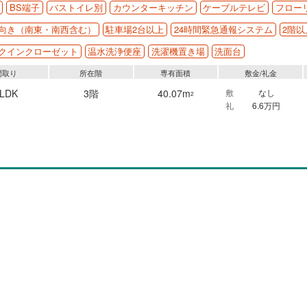
BS端子
バストイレ別
カウンターキッチン
ケーブルテレビ
フロー
向き（南東・南西含む）
駐車場2台以上
24時間緊急通報システム
2階以
クインクローゼット
温水洗浄便座
洗濯機置き場
洗面台
間取り
所在階
専有面積
敷金/礼金
1LDK
3階
40.07m
敷
なし
2
礼
6.6万円