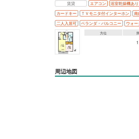
賃貸
エアコン
浴室乾燥機あり
カードキー
ＴＶモニタ付インターホン
南
二人入居可
ベランダ・バルコニー
ウォー
方位
周辺地図