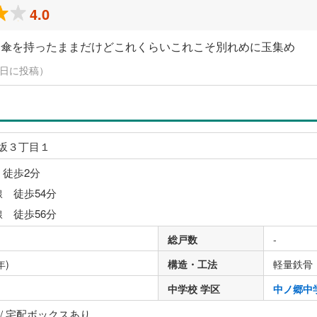
4.0
う傘を持ったままだけどこれくらいこれこそ別れめに玉集め
3月4日に投稿）
坂３丁目１
 徒歩2分
線 徒歩54分
線 徒歩56分
総戸数
-
年)
構造・工法
軽量鉄骨
中学校 学区
中ノ郷中
/ 宅配ボックスあり