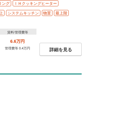
リング
ＩＨクッキングヒーター
上
システムキッチン
物置
最上階
賃料/管理費等
6.6万円
管理費等 0.4万円
詳細を見る