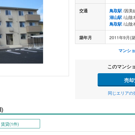
交通
鳥取駅
/因美
湖山駅
/山陰
鳥取駅
/山陰
築年月
2011年9月(築
マンシ
このマンシ
売却
同じエリアの
)
賃貸(1件)