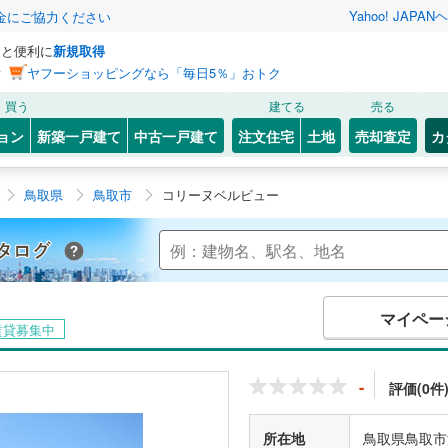
Yahoo! JAPAN
ヘ
金にご協力ください
っと便利に
新規取得
ン
ヤフーショッピングなら「毎日5％」おトク
買う
建てる
売る
ョン
新築一戸建て
中古一戸建て
注文住宅
土地
売却査定
カ
鳥取県
鳥取市
コリーヌベルビュー
Yahoo!不動産 マンションカタログ
マイペー
賃貸募集中
-
評価(0件
所在地
鳥取県鳥取市