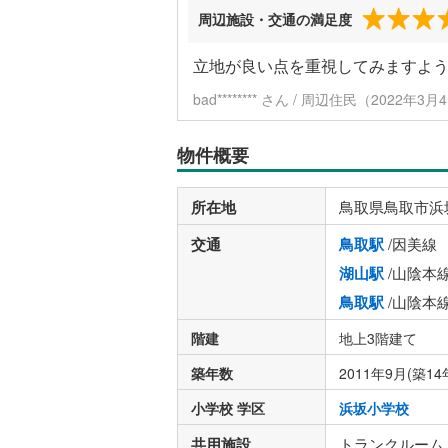
周辺施設・交通の満足度
立地が良い点を重視してみますよ
bad******** さん / 周辺住民（2022年
物件概要
所在地
鳥取県鳥取市浜
交通
鳥取駅
/因美線
湖山駅
/山陰本
鳥取駅
/山陰本
階建
地上3階建て
築年数
2011年9月(築14
小学校 学区
浜坂小学校
共用施設
トランクルーム 