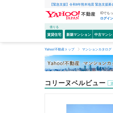
【緊急支援】令和8年熊本地震 緊急支援募
IDでも
ログイ
借りる
賃貸住宅
新築マンション
中古マンシ
Yahoo!不動産トップ
マンションカタログ
コリーヌベルビュー