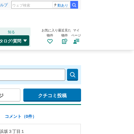
ルプ
動あり
お気に入り
最近見た
マイ
知る
物件
物件
ページ
タログ/質問
ジ
クチコミ投稿
)
コメント（0件）
浜坂３丁目１