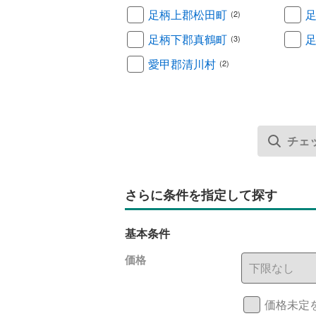
足柄上郡松田町
(2)
足柄下郡真鶴町
(3)
愛甲郡清川村
(2)
さらに条件を指定して探す
基本条件
価格
価格未定