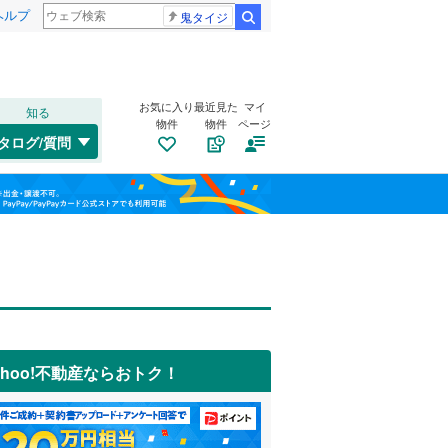
ヘルプ
鬼タイジ
検索
お気に入り
最近見た
マイ
知る
物件
物件
ページ
タログ/質問
ahoo!不動産ならおトク！