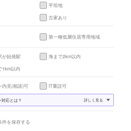
平坦地
古家あり
第一種低層住居専用地域
駅が始発駅
海まで2km以内
1km以内
内見(相談)可
IT重説可
ン対応とは？
詳しく見る
条件を保存する