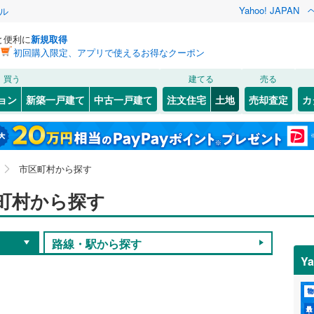
Yahoo! JAPAN
ル
と便利に
新規取得
初回購入限定、アプリで使えるお得なクーポン
買う
建てる
売る
ョン
新築一戸建て
中古一戸建て
注文住宅
土地
売却査定
カ
市区町村から探す
町村から探す
路線・駅から探す
Y