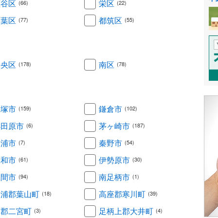
瀬谷区
栄区
(66)
(22)
青葉区
都筑区
(77)
(55)
中央区
南区
(178)
(78)
平塚市
鎌倉市
(159)
(102)
小田原市
茅ヶ崎市
(6)
(187)
三浦市
秦野市
(7)
(54)
大和市
伊勢原市
(61)
(30)
座間市
南足柄市
(94)
(1)
三浦郡葉山町
高座郡寒川町
(18)
(39)
中郡二宮町
足柄上郡大井町
(3)
(4)