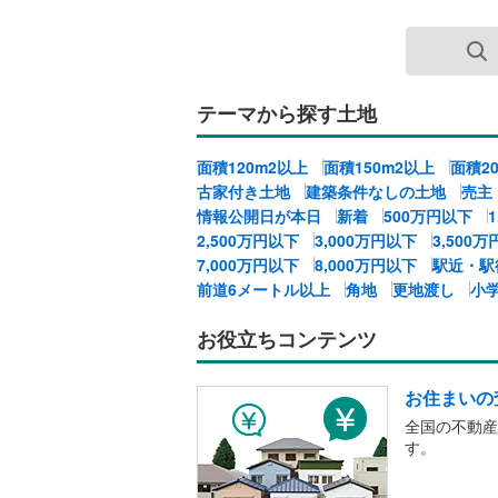
テーマから探す土地
面積120m2以上
面積150m2以上
面積2
古家付き土地
建築条件なしの土地
売主
情報公開日が本日
新着
500万円以下
2,500万円以下
3,000万円以下
3,500
7,000万円以下
8,000万円以下
駅近・駅
前道6メートル以上
角地
更地渡し
小
お役立ちコンテンツ
お住まいの
全国の不動産
す。