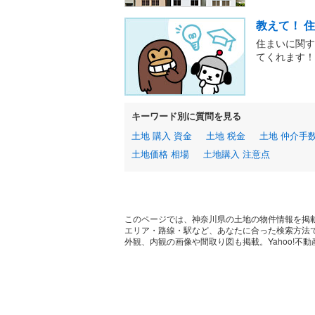
教えて！ 
住まいに関す
てくれます！
キーワード別に質問を見る
土地 購入 資金
土地 税金
土地 仲介手
土地価格 相場
土地購入 注意点
このページでは、神奈川県の土地の物件情報を掲
エリア・路線・駅など、あなたに合った検索方法
外観、内観の画像や間取り図も掲載。Yahoo!不