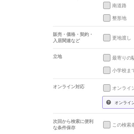
南道路
整形地
販売・価格・契約・
更地渡し
入居関連など
立地
最寄りの
小学校まで
オンライン対応
オンライン
オンライ
次回から検索に便利
この検索
な条件保存