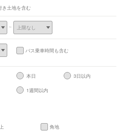
付き土地を含む
～
バス乗車時間も含む
本日
3日以内
1週間以内
上
角地