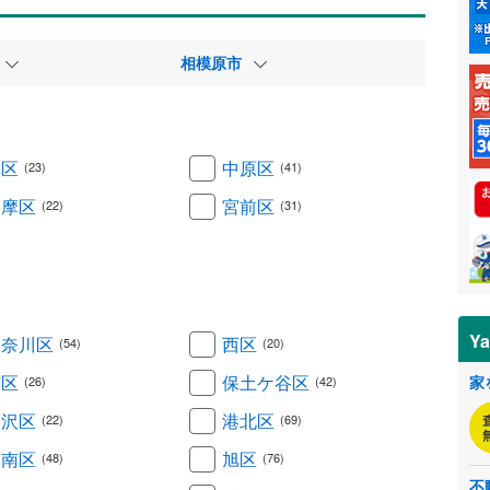
相模原市
幸区
中原区
(23)
(41)
多摩区
宮前区
(22)
(31)
Y
神奈川区
西区
(54)
(20)
南区
保土ケ谷区
家
(26)
(42)
金沢区
港北区
(22)
(69)
港南区
旭区
(48)
(76)
不