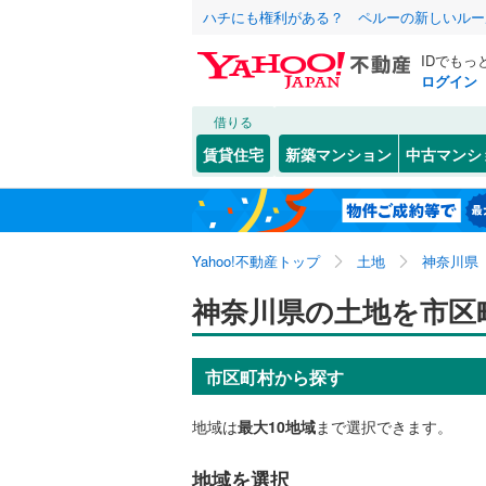
ハチにも権利がある？ ペルーの新しいルー
IDでもっ
ログイン
借りる
賃貸住宅
新築マンション
中古マンシ
Yahoo!不動産トップ
土地
神奈川県
神奈川県の土地を市区
市区町村から探す
地域は
最大10地域
まで選択できます。
地域を選択