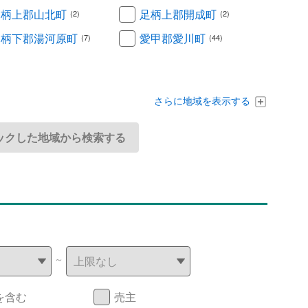
足柄上郡山北町
足柄上郡開成町
(2)
(2)
足柄下郡湯河原町
愛甲郡愛川町
(7)
(44)
さらに地域を表示する
～
を含む
売主