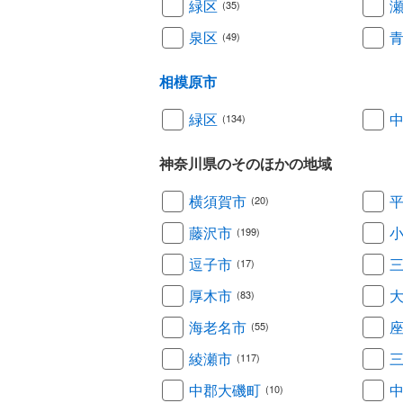
緑区
(35)
泉区
(49)
相模原市
緑区
(134)
神奈川県のそのほかの地域
横須賀市
(20)
藤沢市
(199)
逗子市
(17)
厚木市
(83)
海老名市
(55)
綾瀬市
(117)
中郡大磯町
(10)