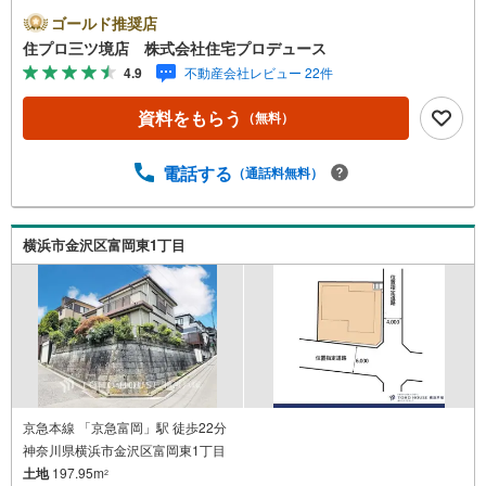
座間市エリアに強い！ 住プロは、大和市・綾瀬市・座間市
ゴールド推奨店
エリアの不動産売買専門会社です！最新物件情報や当社限
住プロ三ツ境店 株式会社住宅プロデュース
定で販売する物件情報も多数ございますので、お気軽にお
4.9
不動産会社レビュー 22件
問合せ下さい！ -------------- 弊社独自の住宅ローン提案シス
テム 弊社ではファイナンシャル専門スタッフによる【丁寧
資料をもらう
（無料）
な資金アドバイス】【ファイナンシャルプラン提案書の作
成】を随時行っております。意外に知らないお客様が多い
【定年時の住宅ローン残高】【住宅購入者だけが加入でき
電話する
（通話料無料）
る無料の生命保険】【13年間もらえる、国からの特別ボー
ナス】これから多くなる【教育費】住宅を買った後から始
まる【住宅ローン返済】65歳以上から必要になる【老後の
横浜市金沢区富岡東1丁目
費用負担】住宅探しの【このタイミング】で不安な部分を
明確にしていきませんか？？ --------------
京急本線 「京急富岡」駅 徒歩22分
神奈川県横浜市金沢区富岡東1丁目
土地
197.95m
2