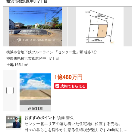
横浜市都筑区中川7丁目
ンのご相談など。○キッズスペースもご用意しております○
お車の無料提携駐車場がございます詳しくは営業スタッフ
よりお伝えさせて頂きます。なんでもお気軽にお申し付け
くださいませ。
横浜市営地下鉄ブルーライン 「センター北」駅 徒歩7分
神奈川県横浜市都筑区中川7丁目
土地
165.1m
2
1億480万円
成約でもらえる
画像
31
枚
おすすめポイント
須藤 善久
センター北エリアの落ち着いた住宅地に位置する売地。
日々の暮らしを穏やかに彩る住環境が魅力です♪■周辺には