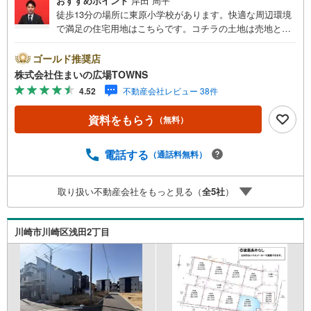
おすすめポイント
岸田 周平
徒歩13分の場所に東原小学校があります。快適な周辺環境
で満足の住宅用地はこちらです。コチラの土地は売地とな
っており、土地購入予定の方にお勧めです。駅から徒歩10
分圏内に立地しています。容積率・高さ制限が緩いことに
ゴールド推奨店
加え、3000平米までの店舗等の住宅以外の建築物も建てる
株式会社住まいの広場TOWNS
ことが可能な第一種住居地域です。土地面積は121.89平米
4.52
不動産会社レビュー 38件
（公簿）です。【年中無休/9:00～21:00】人気物件は特に
お問い合わせが集中するため、お早めにお電話下さい。
資料をもらう
（無料）
「室内・現地を見学する」ボタンよりご予約頂くとご見学
がスムーズです。■その他、各種ご相談も承っております。
○住宅ローンのご相談○ライフプランのシミュレーション■
電話する
（通話料無料）
住まいの広場TOWNSからお客様へ経験豊富なスタッフが親
身になってお客様に合った物件をご紹介させて頂きます！ /
取り扱い不動産会社をもっと見る（
全
5
社
）
他社様掲載物件も併せてご紹介可能ですのでお気軽にお問
い合わせ下さい♪駐車場もございますので、お車でのお越
しも大歓迎です！
川崎市川崎区浅田2丁目