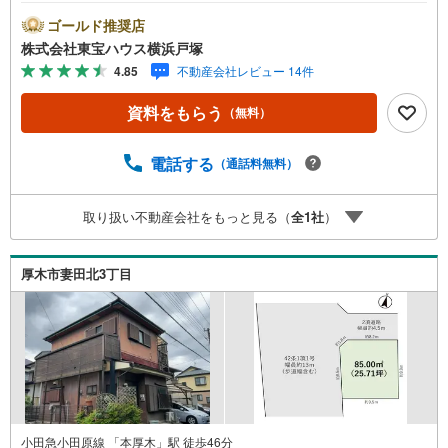
生活利便施設が点在し、日常の買い物や外出にも配慮され
た立地です！■ゆとりある街並みが広がり、散歩や休日のひ
ゴールド推奨店
とときも心地よく過ごせそうです♪■建物プランを検討しや
株式会社東宝ハウス横浜戸塚
すい整った環境で、理想の住まいづくりをイメージしやす
4.85
不動産会社レビュー 14件
い点もポイントです！＝＝＝＝＝＝＝＝＝＝＝＝＝＝＝＝
＝＝＝＝【東宝ハウス横浜戸塚】提携銀行 じぶん銀行利用
資料をもらう
（無料）
可 *がん100％保証団信＋全疾病保障付き＝＝＝＝＝＝＝＝
＝＝＝＝＝＝＝＝＝＝＝＝○現地見学会（事前に必ずお問い
合わせください）毎日、ご見学・ご相談が可能です。9:00
電話する
（通話料無料）
～21:00まで。ご自宅へお迎え、最寄駅でお待ち合わせ、弊
社へのご来社等ご相談下さい。○FPによるライフプランの
取り扱い不動産会社をもっと見る（
全
1
社
）
シミュレーションライフプランにあった資金計画や、住宅
ローンのご相談など。○キッズスペースもご用意しておりま
す○お車の無料提携駐車場がございます詳しくは営業スタッ
厚木市妻田北3丁目
フよりお伝えさせて頂きます。なんでもお気軽にお申し付
けくださいませ。
小田急小田原線 「本厚木」駅 徒歩46分