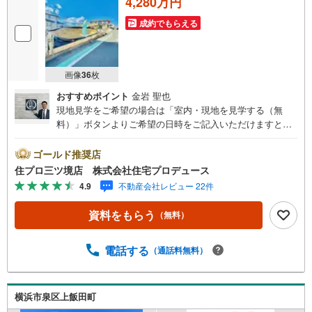
4,280万円
成約でもらえる
画像
36
枚
おすすめポイント
金岩 聖也
現地見学をご希望の場合は「室内・現地を見学する（無
料）」ボタンよりご希望の日時をご記入いただけますとス
ムーズにご案内が可能です。 住プロは、瀬谷区・旭区・泉
区・戸塚区・保土ケ谷区・大和市の不動産売買専門会社で
ゴールド推奨店
す！ 最新物件情報や当社限定の物件情報も多数ご用意！お
住プロ三ツ境店 株式会社住宅プロデュース
気軽にお問合せ下さい!! -------------- 弊社独自の住宅ローン提
4.9
不動産会社レビュー 22件
案システム 弊社ではファイナンシャル専門スタッフによる
【丁寧な資金アドバイス】【ファイナンシャルプラン提案
資料をもらう
（無料）
書の作成】を随時行っております。意外に知らないお客様
が多い【定年時の住宅ローン残高】【住宅購入者だけが加
入できる無料の生命保険】【13年間もらえる、国からの特
電話する
（通話料無料）
別ボーナス】これから多くなる【教育費】住宅を買った後
から始まる【住宅ローン返済】65歳以上から必要になる
【老後の費用負担】住宅探しの【このタイミング】で不安
横浜市泉区上飯田町
な部分を明確にしていきませんか？？ --------------