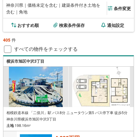
神奈川県｜価格未定を含む｜建築条件付き土地を
条件変更
含む｜角地
おすすめ順
検索条件保存
通知設定
405
件
すべての物件をチェックする
横浜市旭区中沢3丁目
相模鉄道本線 「二俣川」駅 バス8分 ニュータウン第5 バス停下車 徒歩5分
神奈川県横浜市旭区中沢3丁目
土地
198.16m
2