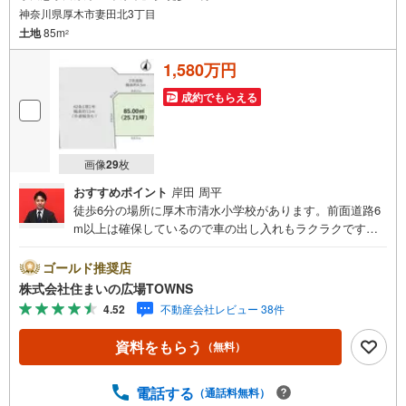
神奈川県厚木市妻田北3丁目
土地
85m
2
1,580万円
成約でもらえる
画像
29
枚
おすすめポイント
岸田 周平
徒歩6分の場所に厚木市清水小学校があります。前面道路6
m以上は確保しているので車の出し入れもラクラクです。
住まいに適した周辺環境の整っている住宅用地はこちらと
なっています。容積率・高さ制限が緩いことに加え、3000
ゴールド推奨店
平米までの店舗等の住宅以外の建築物も建てることが可能
株式会社住まいの広場TOWNS
な第一種住居地域です。土地面積は85平米（公簿）となっ
4.52
不動産会社レビュー 38件
ております。売地をお探しの方には、こちらの売地はいか
がでしょうか。利便性のある角地で毎日を爽やかに送るこ
資料をもらう
（無料）
とができるのではないでしょうか。【年中無休/9:00～21:0
0】人気物件は特にお問い合わせが集中するため、お早めに
お電話下さい。「室内・現地を見学する」ボタンよりご予
電話する
（通話料無料）