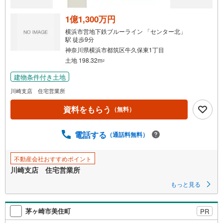
取
る
1億1,300万円
・
横浜市営地下鉄ブルーライン 「センター北」
条
駅 徒歩9分
件
神奈川県横浜市都筑区牛久保東1丁目
を
土地 198.32m
2
マ
建物条件付き土地
イ
川崎支店 住宅営業所
ペ
ー
資料をもらう
（無料）
ジ
に
電話する
（通話料無料）
保
存
す
不動産会社おすすめポイント
る
川崎支店 住宅営業所
もっと見る
茅ヶ崎市美住町
PR