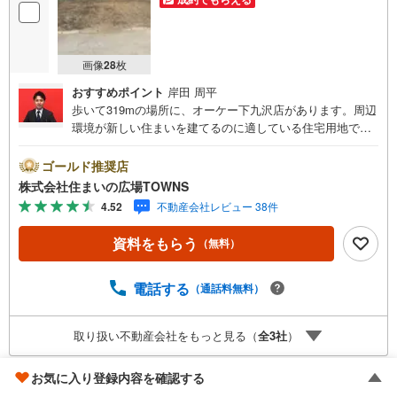
画像
28
枚
おすすめポイント
岸田 周平
歩いて319mの場所に、オーケー下九沢店があります。周辺
環境が新しい住まいを建てるのに適している住宅用地で
す。中高層住宅の良好な住環境を守る、第一種中高層住居
専用地域。角地なので、間取りも制限されにくく理想の住
ゴールド推奨店
まいを建てることができます。土地購入をお考えの方に好
株式会社住まいの広場TOWNS
条件の売地が多数あります。土地面積は88.69平米（公簿）
4.52
不動産会社レビュー 38件
でございます。買い物の際の道のりも楽になりやすい平坦
地です。【年中無休/9:00～21:00】人気物件は特にお問い
資料をもらう
（無料）
合わせが集中するため、お早めにお電話下さい。「室内・
現地を見学する」ボタンよりご予約頂くとご見学がスムー
ズです。■その他、各種ご相談も承っております。○住宅ロ
電話する
（通話料無料）
ーンのご相談○ライフプランのシミュレーション■住まいの
広場TOWNSからお客様へ経験豊富なスタッフが親身になっ
取り扱い不動産会社をもっと見る（
全
3
社
）
てお客様に合った物件をご紹介させて頂きます！ /他社様掲
載物件も併せてご紹介可能ですのでお気軽にお問い合わせ
下さい♪駐車場もございますので、お車でのお越しも大歓
お気に入り登録内容を確認する
相模原市南区磯部
迎です！