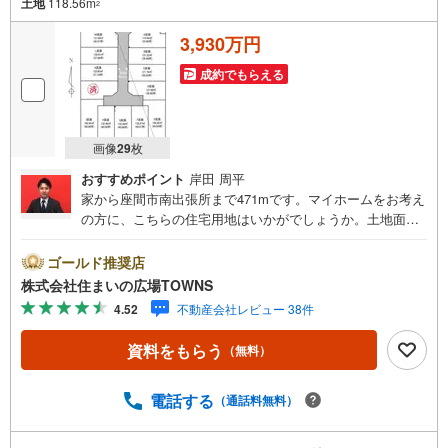
土地
118.56m
2
3,930万円
成約でもらえる
画像
29
枚
おすすめポイント
岸田 周平
家から座間市南出張所まで471mです。マイホームをお考え
の方に、こちらの住宅用地はいかがでしょうか。土地面積
は118.56平米（公簿）で一押しです。駅から徒歩10分圏内
に立地しています。土地購入をお考えの方におすすめなの
ゴールド推奨店
がこちらの売地。第一種中高層住居専用地域は、住むこと
株式会社住まいの広場TOWNS
を目的とした地域なので、住みやすい環境です。【年中無
4.52
不動産会社レビュー 38件
休/9:00～21:00】人気物件は特にお問い合わせが集中する
ため、お早めにお電話下さい。「室内・現地を見学する」
資料をもらう
（無料）
ボタンよりご予約頂くとご見学がスムーズです。■その他、
各種ご相談も承っております。○住宅ローンのご相談○ライ
フプランのシミュレーション■住まいの広場TOWNSからお
電話する
（通話料無料）
客様へ経験豊富なスタッフが親身になってお客様に合った
物件をご紹介させて頂きます！ /他社様掲載物件も併せてご