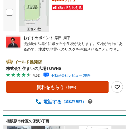
成約でもらえる
画像
29
枚
おすすめポイント
岸田 周平
徒歩6分の場所に緑ヶ丘小学校があります。立地が高台にあ
るので、津波や地震へのリスクを軽減させることができま
す。周辺環境が充実している住宅用地です。土地面積は14
5.76平米（公簿）となっております。仮に将来その土地を
ゴールド推奨店
売ることになった時に、大きな価格の変動が起こりにくい
株式会社住まいの広場TOWNS
のも第一種低層住居専用地域のメリットです。こちらの角
4.52
不動産会社レビュー 38件
地は空き巣が心配だという方も安心です。土地購入の際、
売地のことなら当社にご相談ください。【年中無休/9:00～
資料をもらう
（無料）
21:00】人気物件は特にお問い合わせが集中するため、お早
めにお電話下さい。「室内・現地を見学する」ボタンより
ご予約頂くとご見学がスムーズです。■その他、各種ご相談
電話する
（通話料無料）
も承っております。○住宅ローンのご相談○ライフプランの
シミュレーション■住まいの広場TOWNSからお客様へ経験
豊富なスタッフが親身になってお客様に合った物件をご紹
相模原市緑区久保沢3丁目
介させて頂きます！ /他社様掲載物件も併せてご紹介可能で