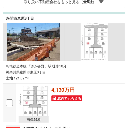
取り扱い不動産会社をもっと見る（
全
5
社
）
紹介可能ですのでお気軽にお問い合わせ下さい♪駐車場も
ございますので、お車でのお越しも大歓迎です！
座間市東原3丁目
相模鉄道本線 「さがみ野」駅 徒歩10分
神奈川県座間市東原3丁目
土地
121.89m
2
4,130万円
成約でもらえる
画像
29
枚