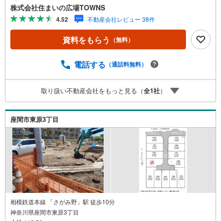
平米までの店舗等の住宅以外の建築物も建てることが可能
株式会社住まいの広場TOWNS
で、容積率・高さ制限が緩いのが第一種住居地域です。平
4.52
不動産会社レビュー 38件
坦な土地なので、擁壁・造成費用を抑えられます。土地購
入の際、売地のことなら当社にご相談ください。【年中無
資料をもらう
（無料）
休/9:00～21:00】人気物件は特にお問い合わせが集中する
ため、お早めにお電話下さい。「室内・現地を見学する」
ボタンよりご予約頂くとご見学がスムーズです。■その他、
電話する
（通話料無料）
各種ご相談も承っております。○住宅ローンのご相談○ライ
フプランのシミュレーション■住まいの広場TOWNSからお
取り扱い不動産会社をもっと見る（
全
1
社
）
客様へ経験豊富なスタッフが親身になってお客様に合った
物件をご紹介させて頂きます！ /他社様掲載物件も併せてご
紹介可能ですのでお気軽にお問い合わせ下さい♪駐車場も
座間市東原3丁目
ございますので、お車でのお越しも大歓迎です！
相模鉄道本線 「さがみ野」駅 徒歩10分
神奈川県座間市東原3丁目