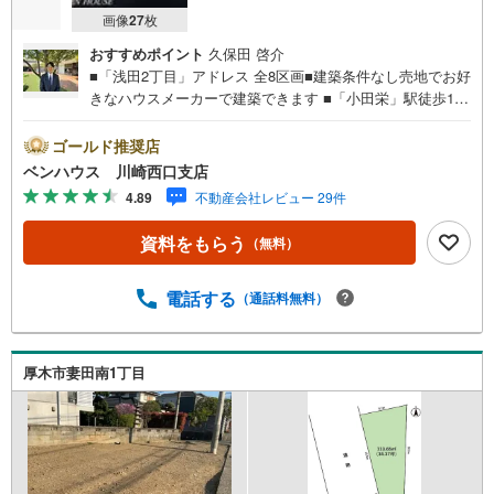
画像
27
枚
おすすめポイント
久保田 啓介
■「浅田2丁目」アドレス 全8区画■建築条件なし売地でお好
きなハウスメーカーで建築できます ■「小田栄」駅徒歩13
分■JR川崎、京急川崎へ「浅田小学校前」停歩1分よりバス
便14分利用可能！■ご見学をご希望のお客様、平日・休日
ゴールド推奨店
問わず ご対応させていただきます。■また、オンライン案
ベンハウス 川崎西口支店
内・相談などにも対応しております。 どうぞ お気軽に
4.89
不動産会社レビュー 29件
ご連絡下さい。その他にも・・・●「この物件以外にも何件
か一緒に物件を見てみたい」●「私はローンいくら借りられ
資料をもらう
（無料）
るのだろう？」●「買替えなので、自宅がいくらで売却でき
るか知りたい」 ●「車のローンがあるけど大丈夫かな？」●
「頭金は、どれくらいないと買えないの？」●「自営業者は
電話する
（通話料無料）
ローン通りにくいって本当？」などなど、住宅購入はわか
らないことばかり・・・。ご安心ください!!お力になれる事
がございましたら、誠心誠意 お手伝いをさせていただきま
厚木市妻田南1丁目
す。【ベンハウス】にお任せ下さい！