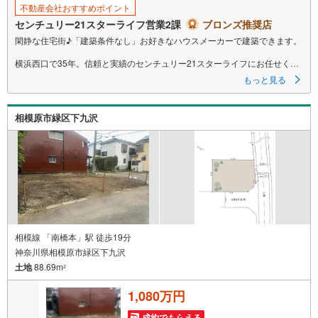
不動産会社おすすめポイント
センチュリー21スターライフ営業2課
ブロンズ推奨店
閑静な住宅街♪「建築条件なし」お好きなハウスメーカーで建築できます。
横浜西口で35年。信頼と実績のセンチュリー21スターライフにお任せくだ
さい。
もっと見る
インターネット未公開やセンチュリー21ならではの物件も豊富にご用意し
ております。
横浜駅西口より徒歩5分。お車でのご来店も可能です。
相模原市緑区下九沢
「センチュリオン獲得店舗」
全国約970店舗あるセンチュリー21のお店。その中でも、アメリカ本部が
設ける一定基準を満たした、上位4％しか受賞できない賞。それが「センチ
ュリオン」です。 弊社はそのセンチュリオンを2003年から欠かすことなく
受賞し続けております。
「住宅ローン相談会」
お客様にあった無理のない住宅ローンの試算やご購入の際に実際かかる諸
費用の概算も行っております。人生最大のお買い物になりますので、しっ
かりとした資金計画のアドバイスをさせて頂きます。
相模線 「南橋本」駅 徒歩19分
神奈川県相模原市緑区下九沢
当社では来店しなくても物件の見学ができるオンライン内見を実施してい
土地
88.69m
ます。
2
ご希望のお客様は電話番号からお問い合わせいただき、担当営業にオンラ
イン内見をご希望の旨をお伝えください。
1,080万円
成約でもらえる