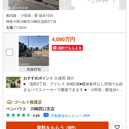
南武線 「小田栄」駅 徒歩13分
神奈川県川崎市川崎区浅田2丁目
土地
71.02m
2
4,090万円
成約でもらえる
画像
27
枚
おすすめポイント
久保田 啓介
■「浅田2丁目」アドレス 全8区画■建築条件なし売地でお好
きなハウスメーカーで建築できます ■「小田栄」駅徒歩13
分■JR川崎、京急川崎へ「浅田小学校前」停歩1分よりバス
便14分利用可能！■ご見学をご希望のお客様、平日・休日
ゴールド推奨店
問わず ご対応させていただきます。■また、オンライン案
ベンハウス 川崎西口支店
内・相談などにも対応しております。 どうぞ お気軽に
4.89
不動産会社レビュー 29件
ご連絡下さい。その他にも・・・●「この物件以外にも何件
か一緒に物件を見てみたい」●「私はローンいくら借りられ
資料をもらう
（無料）