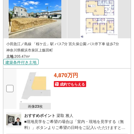
小田急江ノ島線 「桜ケ丘」駅 バス7分 宮久保公園 バス停下車 徒歩7分
神奈川県横浜市泉区上飯田町
土地
205.47m
2
建築条件付き土地
4,870万円
成約でもらえる
画像
23
枚
おすすめポイント
梁取 雅人
■現地見学をご希望の場合は「室内・現地を見学する（無
料）」ボタンよりご希望の日時をご記入いただけますとス
ムーズにご案内が可能です。■ 住プロは大和市・綾瀬市・