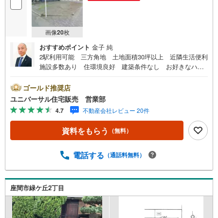
画像
20
枚
おすすめポイント
金子 純
2駅利用可能 三方角地 土地面積30坪以上 近隣生活便利
施設多数あり 住環境良好 建築条件なし お好きなハウ
スメーカーでどうぞ！【古淵駅徒歩2分！店舗前駐車場完
備！】弊社は1993年に相模原にて開業し、地元の相模原・
ゴールド推奨店
町田を中心に数多くのお客様の住まい探しを支えてまいり
ユニバーサル住宅販売 営業部
ました。「安心に・丁寧に・分かりやすく」を心がけなが
4.7
不動産会社レビュー 20件
ら皆様のお役に立ちたいと思います。【何でもご相談くだ
さい！】不動産のご相談もお気軽にご連絡ください物件詳
資料をもらう
（無料）
細のことはもちろん、売却相談、ローン診断等何でもご相
談くださいお客様のお力になります【営業時間 9:00～20:
00】上記時間はお電話が繋がりやすくなっております人気
電話する
（通話料無料）
物件には特に問い合わせが集中するため、お早めにご連絡
ください。「室内・現地を見学する」ボタンよりご予約い
ただくとご見学がスムーズです
座間市緑ケ丘2丁目