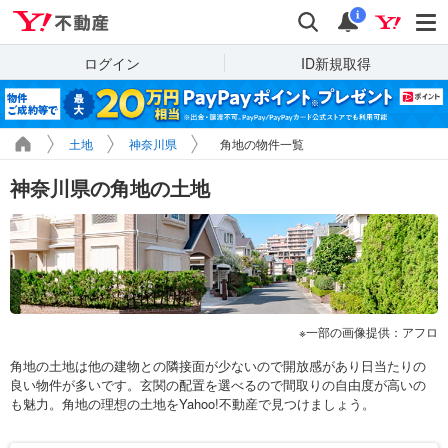
Yahoo!不動産
検索
通知
i
ログイン
ID新規取得
土地
神奈川県
角地の物件一覧
神奈川県の角地の土地
一部の画像提供：アフロ
角地の土地は他の建物との隣接面が少ないので開放感があり日当たりの
良い物件が多いです。玄関の配置を選べるので間取りの自由度が高いの
も魅力。角地の理想の土地をYahoo!不動産で見つけましょう。