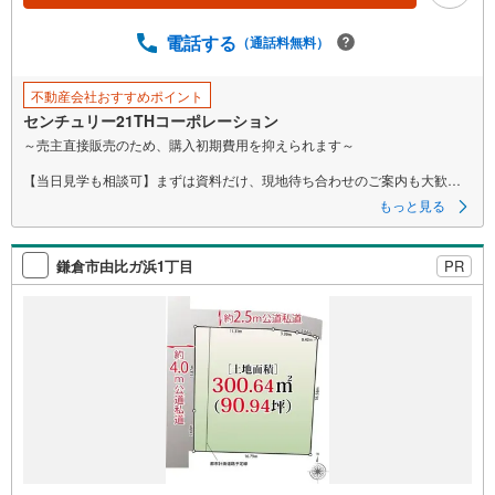
電話する
（通話料無料）
不動産会社おすすめポイント
センチュリー21THコーポレーション
～売主直接販売のため、購入初期費用を抑えられます～
【当日見学も相談可】まずは資料だけ、現地待ち合わせのご案内も大歓迎
です♪
もっと見る
▼ 弊社売主・限定物件も多数あり ▼
・エリア特化の豊富な実績！自社物件も多数取扱あり
鎌倉市由比ガ浜1丁目
PR
・地域密着の豊富な情報量で住まい探しをサポート！
・見学や資料請求はお気軽にどうぞ♪
▼ 他社掲載の物件もまとめてご紹介可 ▼
・効率よく複数を比較見学したい方、お任せください！
・ワンストップで比較検討！資金計画から丁寧に対応します。
▼ まずは話を聞いてみたい方も歓迎 ▼
・資金計画や住宅ローンのご相談のみでもお気軽に♪
▼ しつこい営業はいたしません ▼
・気になること、まずはメールでのお問い合わせでも結構です。
・お気軽にご相談ください！