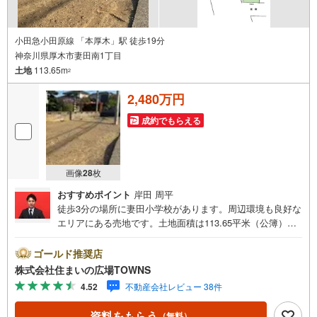
小田急小田原線 「本厚木」駅 徒歩19分
神奈川県厚木市妻田南1丁目
土地
113.65m
2
2,480万円
成約でもらえる
画像
28
枚
おすすめポイント
岸田 周平
徒歩3分の場所に妻田小学校があります。周辺環境も良好な
エリアにある売地です。土地面積は113.65平米（公簿）で
す。周囲の環境もきっと満足して頂ける住宅用地です。ぜ
ひご覧ください。防犯面も高くどなた様も安心できる角地
ゴールド推奨店
です。3000平米までの店舗等の住宅以外の建築物も建てる
株式会社住まいの広場TOWNS
ことが可能で、容積率・高さ制限が緩いのが第一種住居地
4.52
不動産会社レビュー 38件
域です。こちらの土地は前面道路6m以上です。【年中無
休/9:00～21:00】人気物件は特にお問い合わせが集中する
資料をもらう
（無料）