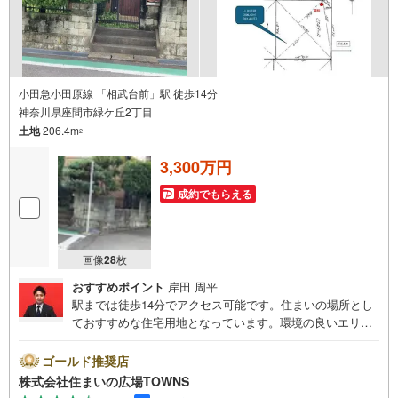
小田急小田原線 「相武台前」駅 徒歩14分
神奈川県座間市緑ケ丘2丁目
土地
206.4m
2
3,300万円
成約でもらえる
画像
28
枚
おすすめポイント
岸田 周平
駅までは徒歩14分でアクセス可能です。住まいの場所とし
ておすすめな住宅用地となっています。環境の良いエリア
にある売地です。第一種低層住居専用地域では主に1～2階
建ての低層住宅がゆったりと立ち並ぶような住宅街が形成
ゴールド推奨店
される傾向にあります。土地面積は206.4平米（公簿）でご
株式会社住まいの広場TOWNS
ざいます。両側に建物がなく、開放的なのが角地です。傾