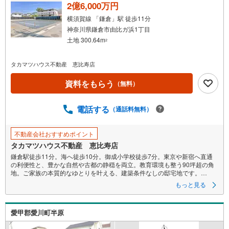
2億6,000万円
ーーーーーーーーーーーーーーーーーーーーーーーーーー
ご質問、ご見学希望、資料請求など、まずはお気軽にお問い合わせくださ
横須賀線 「鎌倉」駅 徒歩11分
い♪
神奈川県鎌倉市由比ガ浜1丁目
土地 300.64m
2
タカマツハウス不動産 恵比寿店
資料をもらう
（無料）
電話する
（通話料無料）
不動産会社おすすめポイント
タカマツハウス不動産 恵比寿店
鎌倉駅徒歩11分。海へ徒歩10分。御成小学校徒歩7分。東京や新宿へ直通
の利便性と、豊かな自然や古都の静穏を両立。教育環境も整う90坪超の角
地。ご家族の本質的なゆとりを叶える、建築条件なしの邸宅地です。
もっと見る
■鎌倉駅徒歩11分/和田塚駅徒歩5分 ■敷地300m2超・間口17m ■角地 ■
御成小学校徒歩7分 ■スーパー徒歩7分他、生活施設充実 ■『由比ガ浜海
水浴場』徒歩10分 ■建築条件ございません
愛甲郡愛川町半原
●お好きなハウスメーカーで建築可能