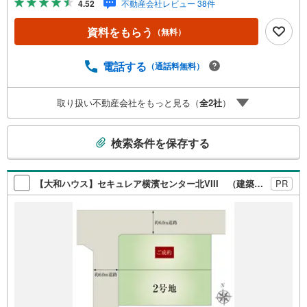
4.52
不動産会社レビュー 38件
斜地より建築が楽な平坦地です。【年中無休/9:00～21:0
0】人気物件は特にお問い合わせが集中するため、お早めに
資料をもらう
（無料）
お電話下さい。「室内・現地を見学する」ボタンよりご予
約頂くとご見学がスムーズです。■その他、各種ご相談も承
っております。○住宅ローンのご相談○ライフプランのシミ
電話する
（通話料無料）
ュレーション■住まいの広場TOWNSからお客様へ経験豊富
なスタッフが親身になってお客様に合った物件をご紹介さ
取り扱い不動産会社をもっと見る（
全
2
社
）
せて頂きます！ /他社様掲載物件も併せてご紹介可能ですの
でお気軽にお問い合わせ下さい♪駐車場もございますの
こ
で、お車でのお越しも大歓迎です！
検索条件を保存する
の
検
索
【大和ハウス】セキュレア横濱センター北VIII （建築条件付宅地分譲）
PR
条
件
で
通
知
を
受
け