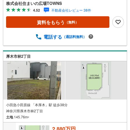
ンの自由度が高い、平坦な地勢です。第一種低層住居専用
株式会社住まいの広場TOWNS
地域は、開放的で明るい街並みが生まれ、良好な住環境か
4.52
不動産会社レビュー 38件
らニーズの高い場所です。【年中無休/9:00～21:00】人気
物件は特にお問い合わせが集中するため、お早めにお電話
資料をもらう
（無料）
下さい。「室内・現地を見学する」ボタンよりご予約頂く
とご見学がスムーズです。■その他、各種ご相談も承ってお
ります。○住宅ローンのご相談○ライフプランのシミュレー
電話する
（通話料無料）
ション■住まいの広場TOWNSからお客様へ経験豊富なスタ
ッフが親身になってお客様に合った物件をご紹介させて頂
きます！ /他社様掲載物件も併せてご紹介可能ですのでお気
厚木市林2丁目
軽にお問い合わせ下さい♪駐車場もございますので、お車
でのお越しも大歓迎です！
小田急小田原線 「本厚木」駅 徒歩38分
神奈川県厚木市林2丁目
土地
145.76m
2
2,880万円