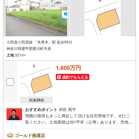
ハウスメーカーにお悩みのお客様は『ミラクラスマッチング』もご活用く
ださい！
【ミラクラスマッチング】とは？
タカマツハウスの宅地を購入されるお客様に、最適なハウスメーカーを紹
介するシステムです
◎相談時から成約まで 無料
何度相談しても、お客様のご負担はありません
小田急小田原線 「本厚木」駅 徒歩99分
神奈川県愛甲郡愛川町半原
◎中立的な立場からのご紹介
土地
321m
本当にお客様に最適だと思われるハウスメーカーをご紹介します
2
◎「会社」だけでなく、ハウスメーカー選りすぐりの「担当者」をご紹介
1,600万円
住宅展示場だと、担当者との出会いは巡り合わせ次第。ミラクラスマッチ
ングなら、お客様にぴったりのハウ
成約でもらえる
画像
29
枚
おすすめポイント
岸田 周平
周囲の環境もきっと満足して頂ける住宅用地です。ぜひご
覧ください。土地面積は321平米（公簿）あります。売地を
お探しの方にぴったりの土地がこちらです。間取りの自由
度が高い角地で、理想の住まいを築きましょう。建築プラ
ゴールド推奨店