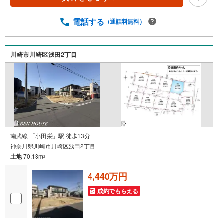
るのだろう？」●「買替えなので、自宅がいくらで売却でき
るか知りたい」 ●「車のローンがあるけど大丈夫かな？」●
「頭金は、どれくらいないと買えないの？」●「自営業者は
電話する
（通話料無料）
ローン通りにくいって本当？」などなど、住宅購入はわか
らないことばかり・・・。ご安心ください!!お力になれる事
がございましたら、誠心誠意 お手伝いをさせていただきま
川崎市川崎区浅田2丁目
す。【ベンハウス】にお任せ下さい！
南武線 「小田栄」駅 徒歩13分
神奈川県川崎市川崎区浅田2丁目
土地
70.13m
2
4,440万円
成約でもらえる