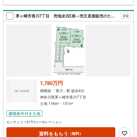
約頂くとご見学がスムーズです。■その他、各種ご相談も承
っております。○住宅ローンのご相談○ライフプランのシミ
ュレーション■住まいの広場TOWNSからお客様へ経験豊富
茅ヶ崎市香川7丁目 売地全2区画～売主直接販売のため、購入初期費用を抑えられます～
PR
なスタッフが親身になってお客様に合った物件をご紹介さ
せて頂きます！ /他社様掲載物件も併せてご紹介可能ですの
でお気軽にお問い合わせ下さい♪駐車場もございますの
で、お車でのお越しも大歓迎
1,780万円
相模線 「香川」駅 徒歩4分
神奈川県茅ヶ崎市香川7丁目
土地 116m
・131m
2
2
建物条件付き土地
センチュリー21THコーポレーション
資料をもらう
（無料）