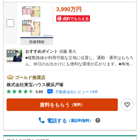
3,990万円
成約でもらえる
画像
35
枚
おすすめポイント
須藤 善久
■複数路線が利用可能な立地に位置し、通勤・通学はもちろ
ん、休日のお出かけにも便利な環境が広がります。■角地な
らではの開放感が感じられる区画で、心地よい陽光と風を
取り込みやすい住環境。■ゆとりある敷地・建物規模は、二
ゴールド推奨店
世帯での暮らしもご検討いただける広さ。将来のライフス
株式会社東宝ハウス横浜戸塚
タイルの変化にも柔軟に対応しやすく、住まい選びの選択
4.85
不動産会社レビュー 14件
肢が広がります。＝＝＝＝＝＝＝＝＝＝＝＝＝＝＝＝＝＝
＝＝【東宝ハウス横浜戸塚】提携銀行 じぶん銀行利用可 *
資料をもらう
（無料）
がん100％保証団信＋全疾病保障付き＝＝＝＝＝＝＝＝＝＝
＝＝＝＝＝＝＝＝＝＝○現地見学会（事前に必ずお問い合わ
せください）毎日、ご見学・ご相談が可能です。9:00～21:
電話する
（通話料無料）
00まで。ご自宅へお迎え、最寄駅でお待ち合わせ、弊社へ
のご来社等ご相談下さい。○FPによるライフプランのシミ
ュレーションライフプランにあった資金計画や、住宅ロー