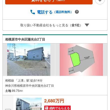
ため、お早めにお電話下さい。「室内・現地を見学する」
ボタンよりご予約頂くとご見学がスムーズです。■その他、
各種ご相談も承っております。○住宅ローンのご相談○ライ
電話する
（通話料無料）
フプランのシミュレーション■住まいの広場TOWNSからお
客様へ経験豊富なスタッフが親身になってお客様に合った
取り扱い不動産会社をもっと見る（
全
1
社
）
物件をご紹介させて頂きます！ /他社様掲載物件も併せてご
紹介可能ですのでお気軽にお問い合わせ下さい♪駐車場も
ございますので、お車でのお越しも大歓迎です！
相模原市中央区陽光台2丁目
相模線 「上溝」駅 徒歩14分
神奈川県相模原市中央区陽光台2丁目
土地
99.75m
2
2,680万円
成約でもらえる