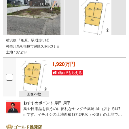
すのでお気軽にお問い合わせ下さい♪駐車場もございます
ので、お車でのお越しも大歓迎です！
横浜線 「相原」駅 徒歩51分
神奈川県相模原市緑区久保沢3丁目
土地
137.2m
2
1,920万円
成約でもらえる
画像
29
枚
おすすめポイント
岸田 周平
薬や日用品を買うのに便利なヤマグチ薬局 城山店まで447
mです。イチオシの土地面積137.2平米（公簿）の土地で
す。住宅用地なので住まいに適した周辺環境の整ってお
り、快適な生活が期待できるのではないでしょうか。3000
ゴールド推奨店