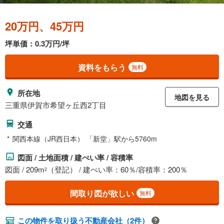
20万円、45万円
坪単価：0.3万円/坪
資料をもらう
無料
所在地
地図を見る
三重県伊賀市希望ヶ丘西2丁目
交通
関西本線（JR西日本） 「新堂」駅から5760m
図面 / 土地面積 / 建ぺい率 / 容積率
図面 / 209m
（登記） / 建ぺい率：60％/容積率：200％
2
間取り図が欲しい
無料
この物件を取り扱う不動産会社（2件）