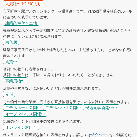
人気物件TOP10入り
市区町村・駅ごとのランキング（火曜更新）です。Yahoo!不動産独自のルール
に基づいて表示しています。
建築条件付き土地
売買契約にあたって一定期間内に特定の建設会社と建築請負契約を結ぶことを
条件にしている土地に表示されます。
未入居
建築工事完了日から1年以上経過したものの、まだ誰も住んだことがない住宅に
表示されます。
賃貸中
賃貸中の物件に表示されます。
賃貸中の物件は、原則ご自身でお住まいいただくことができません。
事業用物件
店舗や事務所などにお使いいただける物件に表示されます。
元付
その物件の元付業者（売主から直接依頼を受けている会社）に表示されます。
モデルルーム公開中
モデルハウス公開中
現地見学会開催中
オープンハウス開催中
記載のイベントが開催中の物件に表示されます。
オンライン対応可
オンライン対応可能な物件に表示されます。詳しくは
紹介ページ
をご確認くだ