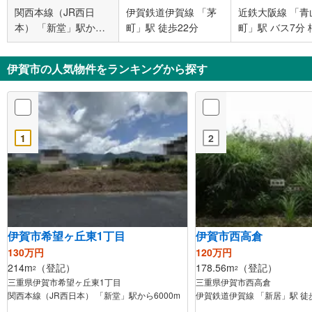
関西本線（JR西日
伊賀鉄道伊賀線 「茅
近鉄大阪線 「青
本） 「新堂」駅から
町」駅 徒歩22分
町」駅 バス7分 
5760m
丘5丁目西 バス
ス停下車 徒歩2
伊賀市の人気物件をランキングから探す
1
2
伊賀市希望ヶ丘東1丁目
伊賀市西高倉
130万円
120万円
214m
（登記）
178.56m
（登記）
2
2
三重県伊賀市希望ヶ丘東1丁目
三重県伊賀市西高倉
関西本線（JR西日本） 「新堂」駅から6000m
伊賀鉄道伊賀線 「新居」駅 徒