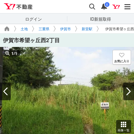
Yahoo!不動産
検索
通知
i
ログイン
ID新規取得
土地
三重県
伊賀市
新堂駅
伊賀市希望ヶ丘西
伊賀市希望ヶ丘西2丁目
1
/
1
お気に入り
画像一覧