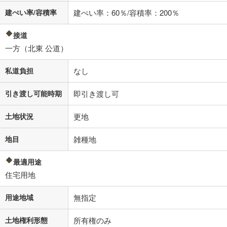
建ぺい率/容積率
建ぺい率：60％/容積率：200％
接道
一方（北東 公道）
私道負担
なし
引き渡し可能時期
即引き渡し可
土地状況
更地
地目
雑種地
最適用途
住宅用地
用途地域
無指定
土地権利形態
所有権のみ