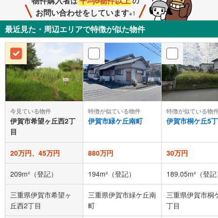
物件購入者
平均6物件以上
は
の
お問い合わせをしています
※1
最近見た・周辺エリアで特徴が似た物件
今見ている物件
特徴が似ている物件
特徴が似ている物
伊賀市希望ヶ丘西2丁
伊賀市緑ケ丘南町
伊賀市桐ケ丘5
目
20万円、45万円
880万円
30万円
209m²（登記）
194m²（登記）
189.05m²（登
三重県伊賀市希望ヶ
三重県伊賀市緑ケ丘南
三重県伊賀市桐
丘西2丁目
町
丁目