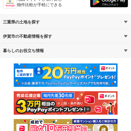
物件比較が手軽にできる
三重県の土地を探す
伊賀市の不動産情報を探す
路線・駅から探す
地域から探す
暮らしのお役立ち情報
不動産・住宅
賃貸住宅
通勤・通学時間から探す
地図から探す
マンションカタログ
教えて！住まいの先生
新築マンション
中古マンション
新築一戸建て
中古一戸建て
注文住宅
土地
売却査定