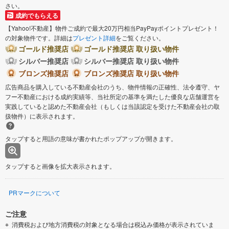
さい。
成約でもらえる
【Yahoo!不動産】物件ご成約で最大20万円相当PayPayポイントプレゼント！
の対象物件です。詳細は
プレゼント詳細
をご覧ください。
ゴールド推奨店
ゴールド推奨店 取り扱い物件
シルバー推奨店
シルバー推奨店 取り扱い物件
ブロンズ推奨店
ブロンズ推奨店 取り扱い物件
広告商品を購入している不動産会社のうち、物件情報の正確性、法令遵守、ヤ
フー不動産における成約実績等、当社所定の基準を満たした優良な店舗運営を
実践していると認めた不動産会社（もしくは当該認定を受けた不動産会社の取
扱物件）に表示されます。
タップすると用語の意味が書かれたポップアップが開きます。
タップすると画像を拡大表示されます。
PRマークについて
ご注意
消費税および地方消費税の対象となる場合は税込み価格が表示されていま