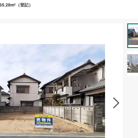
65.28m
（登記）
2
資料をもらう
無料
徴の似た物件を見る
お気に入りに追加する