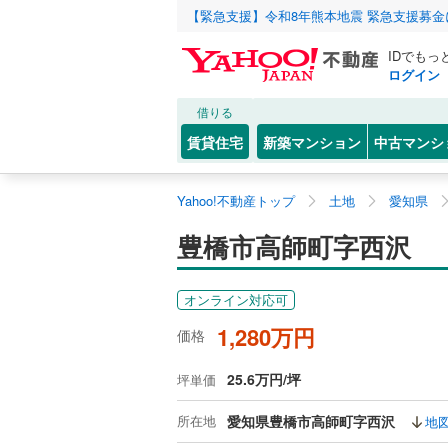
【緊急支援】令和8年熊本地震 緊急支援募
IDでもっ
ログイン
借りる
賃貸住宅
新築マンション
中古マンシ
Yahoo!不動産トップ
土地
愛知県
豊橋市高師町字西沢
オンライン対応可
1,280万円
価格
25.6万円/坪
坪単価
所在地
愛知県豊橋市高師町字西沢
地