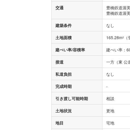
交通
豊橋鉄道渥美
豊橋鉄道渥美
建築条件
なし
土地面積
165.28m
（
2
建ぺい率/容積率
建ぺい率：60
接道
一方（東 公道
私道負担
なし
完成時期
-
引き渡し可能時期
相談
土地状況
更地
地目
宅地