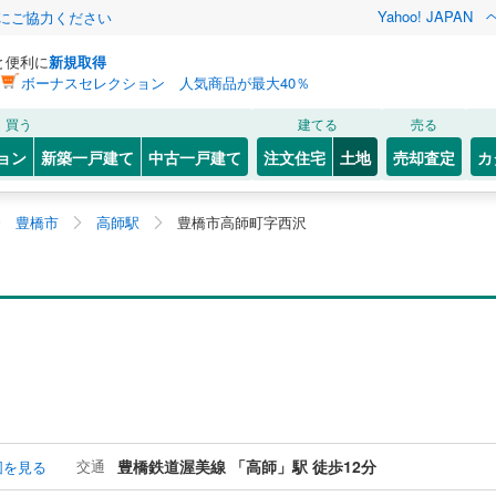
Yahoo! JAPAN
金にご協力ください
と便利に
新規取得
ボーナスセレクション 人気商品が最大40％
買う
建てる
売る
ョン
新築一戸建て
中古一戸建て
注文住宅
土地
売却査定
カ
豊橋市
高師駅
豊橋市高師町字西沢
交通
豊橋鉄道渥美線 「高師」駅 徒歩12分
図を見る