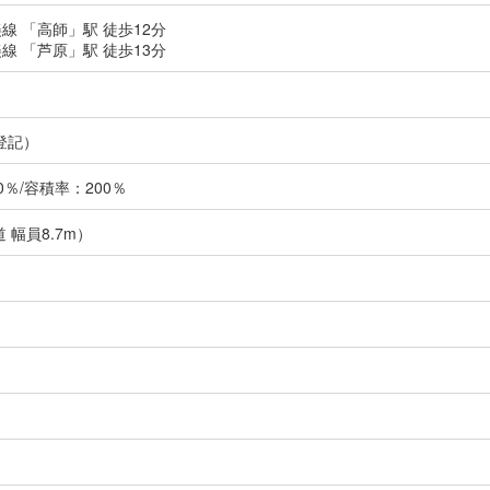
線 「高師」駅 徒歩12分
線 「芦原」駅 徒歩13分
登記）
％/容積率：200％
 幅員8.7m）