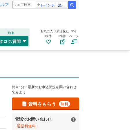
ヘルプ
レインボー池田 佐藤佳奈アナ
検索
お気に入り
最近見た
マイ
知る
物件
物件
ページ
タログ/質問
簡単1分！最新のお申込状況を問い合わせ
てみよう
資料をもらう
無料
電話でお問い合わせ
通話料無料