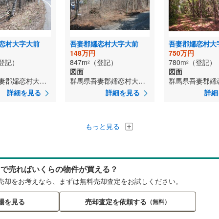
恋村大字大前
吾妻郡嬬恋村大字大前
148万円
750万円
登記）
847m
（登記）
780m
（登記）
2
2
図面
図面
群馬県吾妻郡嬬恋村大字大前
群馬県吾妻郡嬬恋村大字大前
詳細を見る
詳細を見る
詳細
もっと見る
らで売ればいくらの物件が買える？
売却をお考えなら、まずは無料売却査定をお試しください。
場を見る
売却査定を依頼する
（無料）