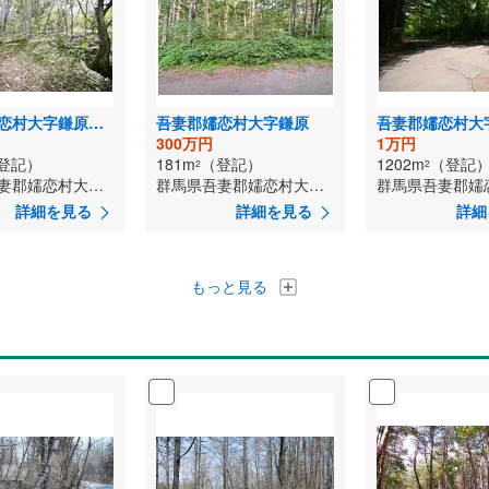
吾妻郡嬬恋村大字鎌原鬼の泉水
吾妻郡嬬恋村大字鎌原
吾妻郡嬬恋村大
300万円
1万円
登記）
181m
（登記）
1202m
（登記
2
2
群馬県吾妻郡嬬恋村大字鎌原鬼の泉水
群馬県吾妻郡嬬恋村大字鎌原
詳細を見る
詳細を見る
詳細
もっと見る