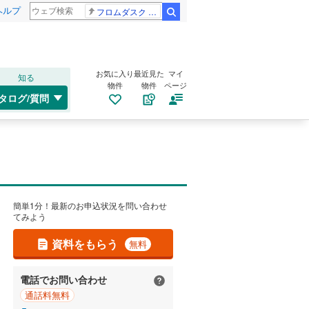
ヘルプ
フロムダスク CBC賞
検索
お気に入り
最近見た
マイ
知る
物件
物件
ページ
タログ/質問
簡単1分！最新のお申込状況を問い合わせ
てみよう
資料をもらう
無料
電話でお問い合わせ
通話料無料