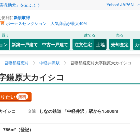
Yahoo! JAPAN
害救助犬」を支えよう
と便利に
新規取得
ボーナスセレクション 人気商品が最大40％
買う
建てる
売る
ョン
新築一戸建て
中古一戸建て
注文住宅
土地
売却査定
カ
吾妻郡嬬恋村
中軽井沢駅
吾妻郡嬬恋村大字鎌原大カイシコ
字鎌原大カイシコ
知りたい
無料
カイシコ
交通
しなの鉄道 「中軽井沢」駅から15000m
766m
（登記）
2