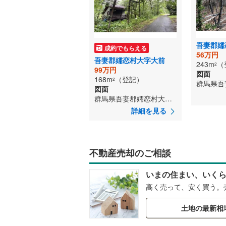
吾妻郡嬬
成約でもらえる
56万円
吾妻郡嬬恋村大字大前
243m
（
2
99万円
図面
168m
（登記）
2
図面
群馬県吾妻郡嬬恋村大字大前
詳細を見る
不動産売却のご相談
いまの住まい、いく
高く売って、安く買う。
土地の最新相