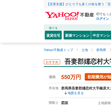
【災害支援】ひとりでも多くの命を救う「災
IDでもっ
ログイン
借りる
賃貸住宅
新築マンション
中古マンシ
Yahoo!不動産トップ
土地
群馬県
吾妻郡嬬恋村大
おすすめ
550万円
初期費用が
価格
所在地
群馬県吾妻郡嬬恋村大字鎌原大
地図を見る
間取り
図面
土地面積