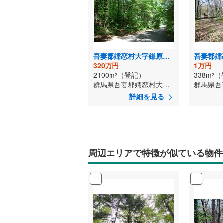
吾妻郡嬬恋村大字鎌原鬼の泉水
320万円
1万円
2100m
（登記）
338m
（
2
2
群馬県吾妻郡嬬恋村大字鎌原鬼の泉水
詳細を見る
周辺エリアで特徴が似ている物件