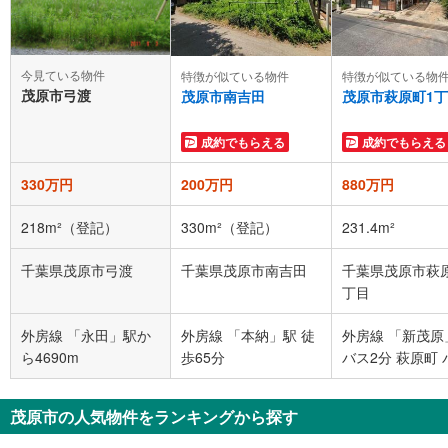
今見ている物件
特徴が似ている物件
特徴が似ている物
茂原市弓渡
茂原市南吉田
茂原市萩原町1
成約でもらえる
成約でもらえる
330万円
200万円
880万円
218m²（登記）
330m²（登記）
231.4m²
千葉県茂原市弓渡
千葉県茂原市南吉田
千葉県茂原市萩
丁目
外房線 「永田」駅か
外房線 「本納」駅 徒
外房線 「新茂原
ら4690m
歩65分
バス2分 萩原町 
停下車 徒歩3分
茂原市の人気物件をランキングから探す