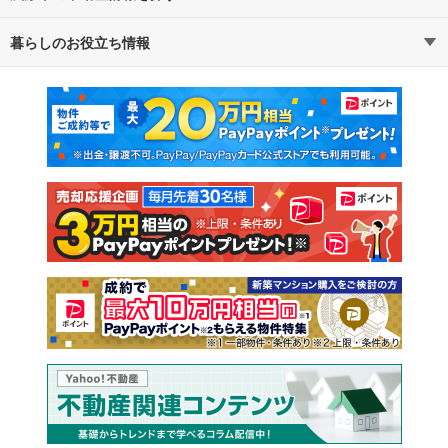
暮らしのお役立ち情報
不動産・住宅
賃貸住宅
通勤・通学時間から探す
地図から探す
マンションカタログ
教えて！住まいの先生
新築マンション
中古マンション
新築一戸建て
中古一戸建て
注文住宅
土地
売却査定