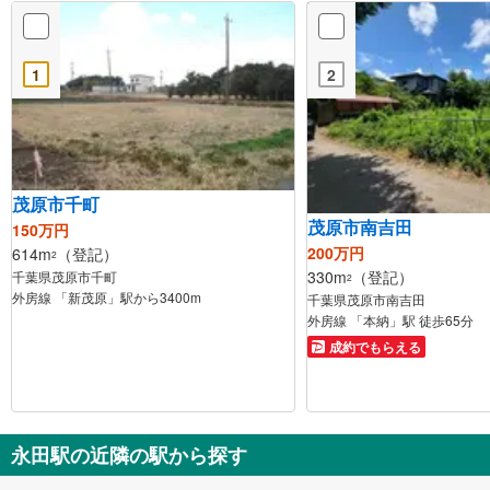
1
2
茂原市千町
茂原市南吉田
150万円
200万円
614m
（登記）
2
330m
（登記）
千葉県茂原市千町
2
外房線 「新茂原」駅から3400m
千葉県茂原市南吉田
外房線 「本納」駅 徒歩65分
成約でもらえる
永田駅の近隣の駅から探す