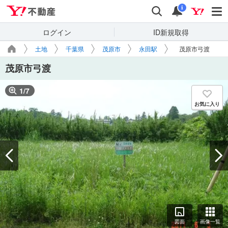
Yahoo!不動産
検索
通知
i
ログイン
ID新規取得
土地
千葉県
茂原市
永田駅
茂原市弓渡
茂原市弓渡
1
/
7
お気に入り
図面
画像一覧