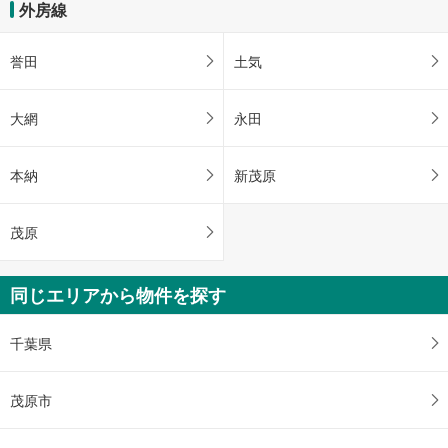
外房線
誉田
土気
大網
永田
本納
新茂原
茂原
同じエリアから物件を探す
千葉県
茂原市