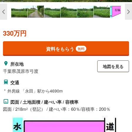
330万円
資料をもらう
無料
所在地
地図を見る
千葉県茂原市弓渡
交通
外房線 「永田」駅から4690m
図面 / 土地面積 / 建ぺい率 / 容積率
図面 / 218m
（登記） / 建ぺい率：60％/容積率：200％
2