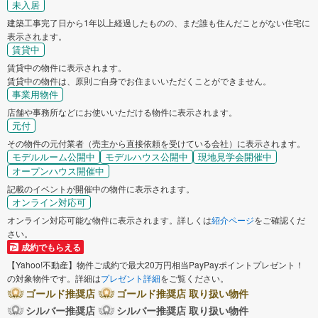
未入居
建築工事完了日から1年以上経過したものの、まだ誰も住んだことがない住宅に
表示されます。
賃貸中
賃貸中の物件に表示されます。
賃貸中の物件は、原則ご自身でお住まいいただくことができません。
事業用物件
店舗や事務所などにお使いいただける物件に表示されます。
元付
その物件の元付業者（売主から直接依頼を受けている会社）に表示されます。
モデルルーム公開中
モデルハウス公開中
現地見学会開催中
オープンハウス開催中
記載のイベントが開催中の物件に表示されます。
オンライン対応可
オンライン対応可能な物件に表示されます。詳しくは
紹介ページ
をご確認くだ
さい。
成約でもらえる
【Yahoo!不動産】物件ご成約で最大20万円相当PayPayポイントプレゼント！
の対象物件です。詳細は
プレゼント詳細
をご覧ください。
ゴールド推奨店
ゴールド推奨店 取り扱い物件
シルバー推奨店
シルバー推奨店 取り扱い物件