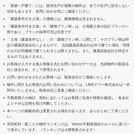
「新築一戸建て」には、販売住戸が複数の物件は、全ての住戸に該当しない
項目もあります。各問い合わせ先にご確認ください。
「建築条件付き土地」の価格には、建物価格は含まれません。
「建築条件付き土地」の「建物プラン例」は、土地購入者の設計プランの一
例であり、プランの採用可否は任意です。
「土地（建築条件なし）」の「建物プラン例」に関して、そのプラン例は特
定の建築請負会社によるもので、 当該建築請負会社以外で建てた場合、同様
のものが同価格で建てられるとは限りません。また、建築請負会社を特定す
るものではありません。
お客様が入力する個人情報を含むお問い合わせデータは、当該物件の取扱会
社に送信され、そこで管理されます。
お問い合わせをされたお客様へは、取扱会社がご連絡いたします。
物件に関するお客様のお問い合わせについては、LINEヤフー株式会社は一切
関与いたしません。取扱会社に直接ご確認ください。
不動産購入の検討、契約にあたってはお客様ご自身が情報を確認し、各会社
より十分な説明を受け判断してください。
本ページの掲載内容は変更される場合があります。あらかじめご了承くださ
い。
市区町村・駅ごとの物件ランキングは、Yahoo!不動産独自のルールに基づい
て表示しています。（ランキングは火曜更新されます）