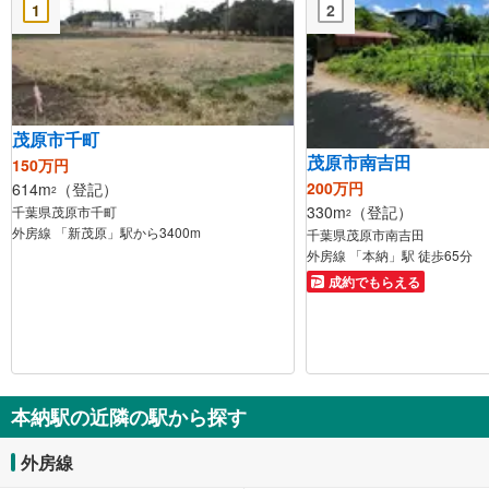
1
2
茂原市千町
茂原市南吉田
150万円
200万円
614m
（登記）
2
330m
（登記）
千葉県茂原市千町
2
外房線 「新茂原」駅から3400m
千葉県茂原市南吉田
外房線 「本納」駅 徒歩65分
成約でもらえる
本納駅の近隣の駅から探す
外房線