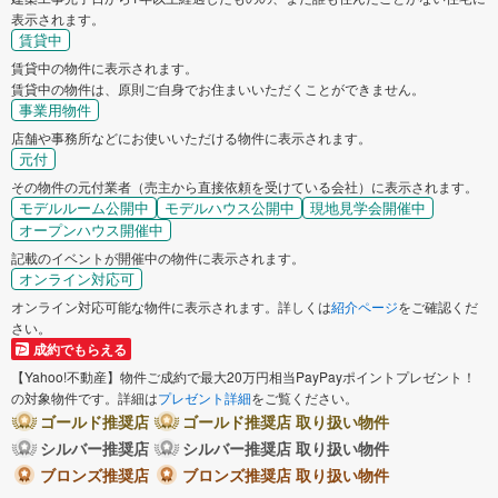
表示されます。
賃貸中
賃貸中の物件に表示されます。
賃貸中の物件は、原則ご自身でお住まいいただくことができません。
事業用物件
店舗や事務所などにお使いいただける物件に表示されます。
元付
その物件の元付業者（売主から直接依頼を受けている会社）に表示されます。
モデルルーム公開中
モデルハウス公開中
現地見学会開催中
オープンハウス開催中
記載のイベントが開催中の物件に表示されます。
オンライン対応可
オンライン対応可能な物件に表示されます。詳しくは
紹介ページ
をご確認くだ
さい。
成約でもらえる
【Yahoo!不動産】物件ご成約で最大20万円相当PayPayポイントプレゼント！
の対象物件です。詳細は
プレゼント詳細
をご覧ください。
ゴールド推奨店
ゴールド推奨店 取り扱い物件
シルバー推奨店
シルバー推奨店 取り扱い物件
ブロンズ推奨店
ブロンズ推奨店 取り扱い物件