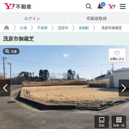
Yahoo!不動産
検索
通知
i
ログイン
ID新規取得
土地
千葉県
茂原市
本納駅
茂原市御蔵芝
茂原市御蔵芝
1
/
8
お気に入り
図面
画像一覧