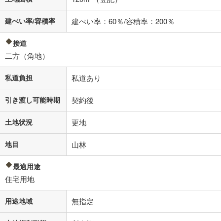
建ぺい率/容積率
建ぺい率：60％/容積率：200％
接道
二方（角地）
私道負担
私道あり
引き渡し可能時期
契約後
土地状況
更地
地目
山林
最適用途
住宅用地
用途地域
無指定