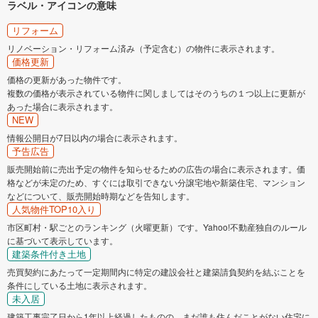
ラベル・アイコンの意味
リフォーム
リノベーション・リフォーム済み（予定含む）の物件に表示されます。
価格更新
価格の更新があった物件です。
複数の価格が表示されている物件に関しましてはそのうちの１つ以上に更新が
あった場合に表示されます。
NEW
情報公開日が7日以内の場合に表示されます。
予告広告
販売開始前に売出予定の物件を知らせるための広告の場合に表示されます。価
格などが未定のため、すぐには取引できない分譲宅地や新築住宅、マンション
などについて、販売開始時期などを告知します。
人気物件TOP10入り
市区町村・駅ごとのランキング（火曜更新）です。Yahoo!不動産独自のルール
に基づいて表示しています。
建築条件付き土地
売買契約にあたって一定期間内に特定の建設会社と建築請負契約を結ぶことを
条件にしている土地に表示されます。
未入居
建築工事完了日から1年以上経過したものの、まだ誰も住んだことがない住宅に