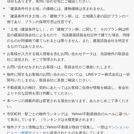
項目もあります。各問い合わせ先にご確認ください。
「建築条件付き土地」の価格には、建物価格は含まれません。
「建築条件付き土地」の「建物プラン例」は、土地購入者の設計プランの一
例であり、プランの採用可否は任意です。
「土地（建築条件なし）」の「建物プラン例」に関して、そのプラン例は特
定の建築請負会社によるもので、 当該建築請負会社以外で建てた場合、同様
のものが同価格で建てられるとは限りません。また、建築請負会社を特定す
るものではありません。
お客様が入力する個人情報を含むお問い合わせデータは、当該物件の取扱会
社に送信され、そこで管理されます。
お問い合わせをされたお客様へは、取扱会社がご連絡いたします。
物件に関するお客様のお問い合わせについては、LINEヤフー株式会社は一切
関与いたしません。取扱会社に直接ご確認ください。
不動産購入の検討、契約にあたってはお客様ご自身が情報を確認し、各会社
より十分な説明を受け判断してください。
本ページの掲載内容は変更される場合があります。あらかじめご了承くださ
い。
市区町村・駅ごとの物件ランキングは、Yahoo!不動産独自のルールに基づい
て表示しています。（ランキングは火曜更新されます）
物件クチコミ情報は主にYahoo!不動産が独自で収集し、一部は
マンションレ
ビュー（外部サイト）
から提供されたものを表示しています。