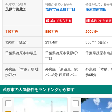
今見ている物件
特徴が似ている物件
特徴が似ている物
茂原市御蔵芝
茂原市萩原町1丁目
茂原市南吉田
成約でもらえる
成約でもらえる
110万円
880万円
200万円
120m²（登記）
231.4m²
330m²（登記）
千葉県茂原市御蔵芝
千葉県茂原市萩原町1
千葉県茂原市南
丁目
外房線 「本納」駅 徒
外房線 「新茂原」駅
外房線 「本納」
歩76分
バス2分 萩原町 バス
歩65分
停下車 徒歩3分
茂原市の人気物件をランキングから探す