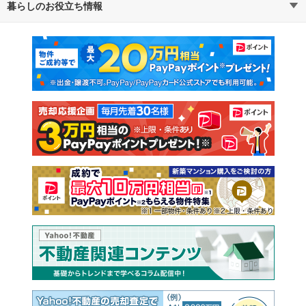
暮らしのお役立ち情報
不動産・住宅
賃貸住宅
通勤・通学時間から探す
地図から探す
マンションカタログ
教えて！住まいの先生
新築マンション
中古マンション
新築一戸建て
中古一戸建て
注文住宅
土地
売却査定