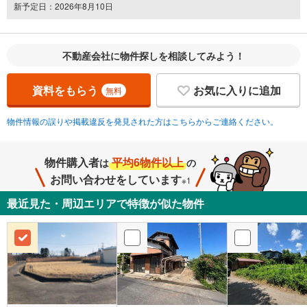
新予定日：2026年8月10日
不動産会社に物件探しを相談してみよう！
資料をもらう
お気に入りに追加
無料
物件情報の誤りや掲載違反を発見された方はこちらからご連絡ください。
物件購入者
平均6物件以上
は
の
お問い合わせをしています
※1
最近見た・周辺エリアで特徴が似た物件