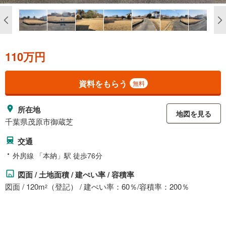
110万円
資料をもらう
無料
所在地
地図を見る
千葉県茂原市御蔵芝
交通
外房線 「本納」駅 徒歩76分
図面 / 土地面積 / 建ぺい率 / 容積率
図面 / 120m
（登記） / 建ぺい率：60％/容積率：200％
2