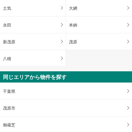
土気
大網
永田
本納
新茂原
茂原
八積
同じエリアから物件を探す
千葉県
茂原市
御蔵芝