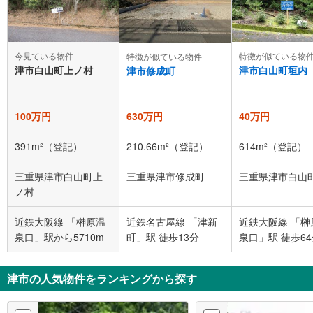
今見ている物件
特徴が似ている物
特徴が似ている物件
津市白山町上ノ村
津市白山町垣内
津市修成町
100万円
630万円
40万円
391m²（登記）
210.66m²（登記）
614m²（登記）
三重県津市白山町上
三重県津市修成町
三重県津市白山
ノ村
近鉄大阪線 「榊原温
近鉄名古屋線 「津新
近鉄大阪線 「榊
泉口」駅から5710m
町」駅 徒歩13分
泉口」駅 徒歩6
津市の人気物件をランキングから探す