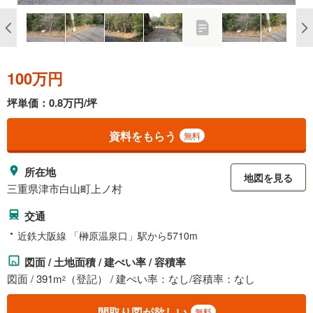
100万円
坪単価：0.8万円/坪
資料をもらう
無料
所在地
地図を見る
三重県津市白山町上ノ村
交通
近鉄大阪線 「榊原温泉口」駅から5710m
図面 / 土地面積 / 建ぺい率 / 容積率
図面 / 391m
（登記） / 建ぺい率：なし/容積率：なし
2
間取り図が欲しい
無料