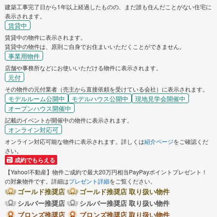
建築工事完了日から1年以上経過したものの、まだ誰も住んだことがない住宅に
表示されます。
賃貸中
賃貸中の物件に表示されます。
賃貸中の物件は、原則ご自身でお住まいいただくことができません。
事業用物件
店舗や事務所などにお使いいただける物件に表示されます。
元付
その物件の元付業者（売主から直接依頼を受けている会社）に表示されます。
モデルルーム公開中
モデルハウス公開中
現地見学会開催中
オープンハウス開催中
記載のイベントが開催中の物件に表示されます。
オンライン対応可
オンライン対応可能な物件に表示されます。詳しくは
紹介ページ
をご確認くだ
さい。
成約でもらえる
【Yahoo!不動産】物件ご成約で最大20万円相当PayPayポイントプレゼント！
の対象物件です。詳細は
プレゼント詳細
をご覧ください。
ゴールド推奨店
ゴールド推奨店 取り扱い物件
シルバー推奨店
シルバー推奨店 取り扱い物件
ブロンズ推奨店
ブロンズ推奨店 取り扱い物件