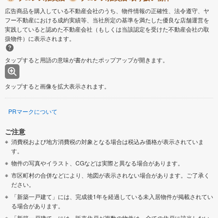
広告商品を購入している不動産会社のうち、物件情報の正確性、法令遵守、ヤ
フー不動産における成約実績等、当社所定の基準を満たした優良な店舗運営を
実践していると認めた不動産会社（もしくは当該認定を受けた不動産会社の取
扱物件）に表示されます。
タップすると用語の意味が書かれたポップアップが開きます。
タップすると画像を拡大表示されます。
PRマークについて
ご注意
消費税および地方消費税の対象となる場合は税込み価格が表示されていま
す。
物件の写真やイラスト、CGなどは実際と異なる場合があります。
市区町村の合併などにより、地図が表示されない場合があります。ご了承く
ださい。
「新築一戸建て」には、完成後1年を経過している未入居物件が掲載されてい
る場合があります。
「新築一戸建て」には、販売住戸が複数の物件は、全ての住戸に該当しない