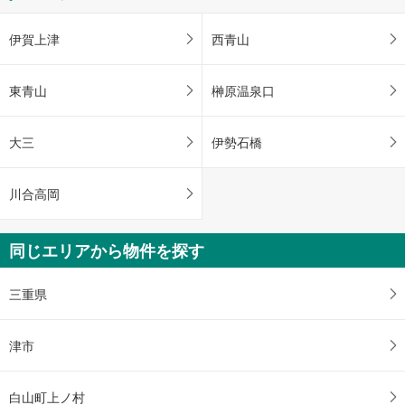
伊賀上津
西青山
東青山
榊原温泉口
大三
伊勢石橋
川合高岡
同じエリアから物件を探す
三重県
津市
白山町上ノ村