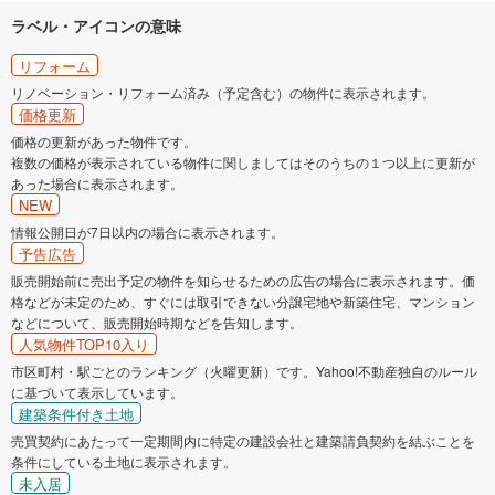
ラベル・アイコンの意味
リフォーム
リノベーション・リフォーム済み（予定含む）の物件に表示されます。
価格更新
価格の更新があった物件です。
複数の価格が表示されている物件に関しましてはそのうちの１つ以上に更新が
あった場合に表示されます。
NEW
情報公開日が7日以内の場合に表示されます。
予告広告
販売開始前に売出予定の物件を知らせるための広告の場合に表示されます。価
格などが未定のため、すぐには取引できない分譲宅地や新築住宅、マンション
などについて、販売開始時期などを告知します。
人気物件TOP10入り
市区町村・駅ごとのランキング（火曜更新）です。Yahoo!不動産独自のルール
に基づいて表示しています。
建築条件付き土地
売買契約にあたって一定期間内に特定の建設会社と建築請負契約を結ぶことを
条件にしている土地に表示されます。
未入居