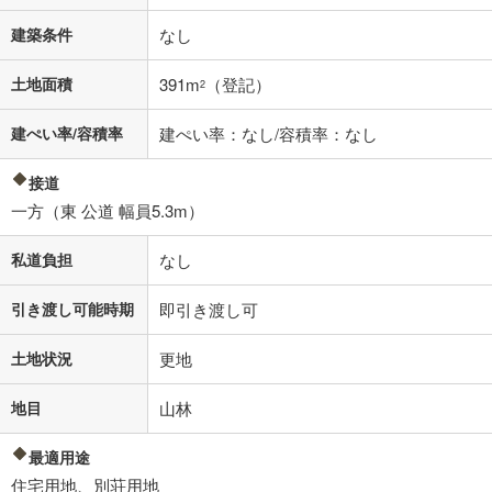
建築条件
なし
土地面積
391m
（登記）
2
建ぺい率/容積率
建ぺい率：なし/容積率：なし
接道
一方（東 公道 幅員5.3m）
私道負担
なし
引き渡し可能時期
即引き渡し可
土地状況
更地
地目
山林
最適用途
住宅用地、別荘用地