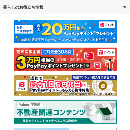
暮らしのお役立ち情報
不動産・住宅
賃貸住宅
通勤・通学時間から探す
地図から探す
マンションカタログ
教えて！住まいの先生
新築マンション
中古マンション
新築一戸建て
中古一戸建て
注文住宅
土地
売却査定