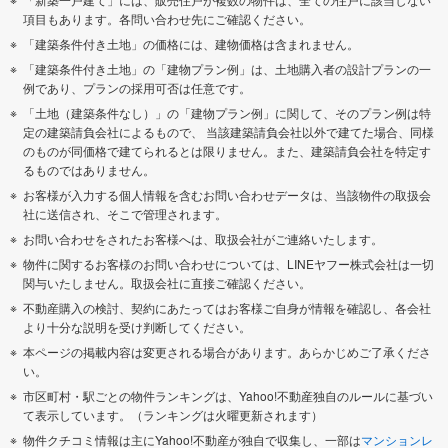
項目もあります。各問い合わせ先にご確認ください。
「建築条件付き土地」の価格には、建物価格は含まれません。
「建築条件付き土地」の「建物プラン例」は、土地購入者の設計プランの一
例であり、プランの採用可否は任意です。
「土地（建築条件なし）」の「建物プラン例」に関して、そのプラン例は特
定の建築請負会社によるもので、 当該建築請負会社以外で建てた場合、同様
のものが同価格で建てられるとは限りません。また、建築請負会社を特定す
るものではありません。
お客様が入力する個人情報を含むお問い合わせデータは、当該物件の取扱会
社に送信され、そこで管理されます。
お問い合わせをされたお客様へは、取扱会社がご連絡いたします。
物件に関するお客様のお問い合わせについては、LINEヤフー株式会社は一切
関与いたしません。取扱会社に直接ご確認ください。
不動産購入の検討、契約にあたってはお客様ご自身が情報を確認し、各会社
より十分な説明を受け判断してください。
本ページの掲載内容は変更される場合があります。あらかじめご了承くださ
い。
市区町村・駅ごとの物件ランキングは、Yahoo!不動産独自のルールに基づい
て表示しています。（ランキングは火曜更新されます）
物件クチコミ情報は主にYahoo!不動産が独自で収集し、一部は
マンションレ