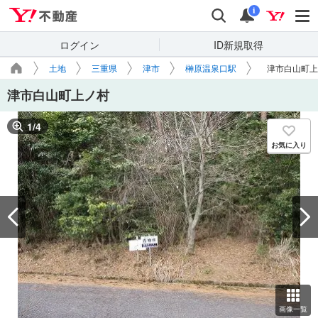
Yahoo!不動産
検索
通知
i
ログイン
ID新規取得
土地
三重県
津市
榊原温泉口駅
津市白山町上
津市白山町上ノ村
1
/
4
お気に入り
画像一覧