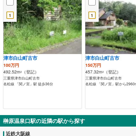
1
1
津市白山町古市
津市白山町古市
100万円
150万円
492.52m
（登記）
457.32m
（登記）
2
2
三重県津市白山町古市
三重県津市白山町古市
名松線 「関ノ宮」駅 徒歩36分
名松線 「関ノ宮」駅から2960
榊原温泉口駅の近隣の駅から探す
近鉄大阪線