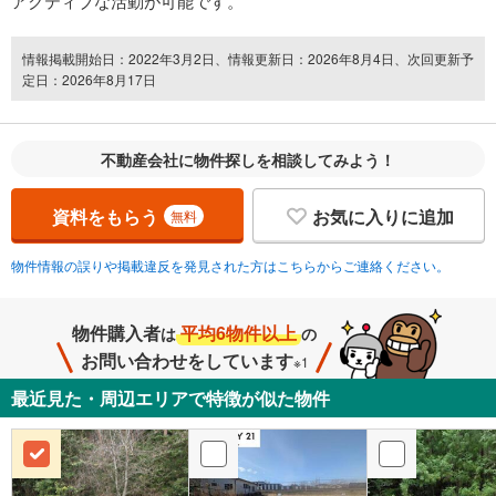
アクティブな活動が可能です。
情報掲載開始日：2022年3月2日、情報更新日：2026年8月4日、次回更新予
定日：2026年8月17日
不動産会社に物件探しを相談してみよう！
資料をもらう
お気に入りに追加
無料
物件情報の誤りや掲載違反を発見された方はこちらからご連絡ください。
物件購入者
平均6物件以上
は
の
お問い合わせをしています
※1
最近見た・周辺エリアで特徴が似た物件