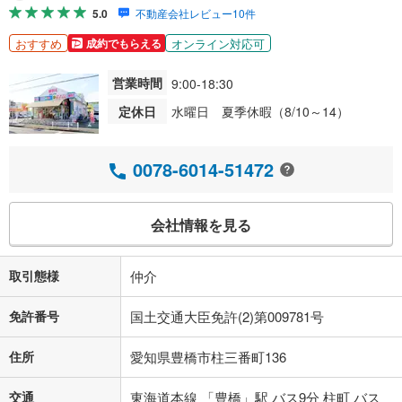
5.0
不動産会社レビュー10件
おすすめ
オンライン対応可
成約でもらえる
営業時間
9:00-18:30
定休日
水曜日 夏季休暇（8/10～14）
0078-6014-51472
会社情報を見る
取引態様
仲介
免許番号
国土交通大臣免許(2)第009781号
住所
愛知県豊橋市柱三番町136
交通
東海道本線 「豊橋」駅 バス9分 柱町 バス