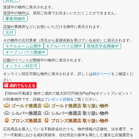
賃貸中の物件に表示されます。
賃貸中の物件は、原則ご自身でお住まいいただくことができません。
事業用物件
店舗や事務所などにお使いいただける物件に表示されます。
元付
その物件の元付業者（売主から直接依頼を受けている会社）に表示されます。
モデルルーム公開中
モデルハウス公開中
現地見学会開催中
オープンハウス開催中
記載のイベントが開催中の物件に表示されます。
オンライン対応可
オンライン対応可能な物件に表示されます。詳しくは
紹介ページ
をご確認くだ
さい。
成約でもらえる
【Yahoo!不動産】物件ご成約で最大20万円相当PayPayポイントプレゼント！
の対象物件です。詳細は
プレゼント詳細
をご覧ください。
ゴールド推奨店
ゴールド推奨店 取り扱い物件
シルバー推奨店
シルバー推奨店 取り扱い物件
ブロンズ推奨店
ブロンズ推奨店 取り扱い物件
広告商品を購入している不動産会社のうち、物件情報の正確性、法令遵守、ヤ
フー不動産における成約実績等、当社所定の基準を満たした優良な店舗運営を