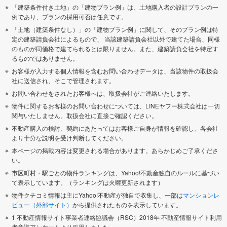
「建築条件付き土地」の「建物プラン例」は、土地購入者の設計プランの一
例であり、プランの採用可否は任意です。
「土地（建築条件なし）」の「建物プラン例」に関して、そのプラン例は特
定の建築請負会社によるもので、 当該建築請負会社以外で建てた場合、同様
のものが同価格で建てられるとは限りません。また、建築請負会社を特定す
るものではありません。
お客様が入力する個人情報を含むお問い合わせデータは、当該物件の取扱会
社に送信され、そこで管理されます。
お問い合わせをされたお客様へは、取扱会社がご連絡いたします。
物件に関するお客様のお問い合わせについては、LINEヤフー株式会社は一切
関与いたしません。取扱会社に直接ご確認ください。
不動産購入の検討、契約にあたってはお客様ご自身が情報を確認し、各会社
より十分な説明を受け判断してください。
本ページの掲載内容は変更される場合があります。あらかじめご了承くださ
い。
市区町村・駅ごとの物件ランキングは、Yahoo!不動産独自のルールに基づい
て表示しています。（ランキングは火曜更新されます）
物件クチコミ情報は主にYahoo!不動産が独自で収集し、一部は
マンションレ
ビュー（外部サイト）
から提供されたものを表示しています。
1 不動産情報サイト事業者連絡協議会（RSC）2018年 不動産情報サイト利用
者意識アンケートより引用しました。