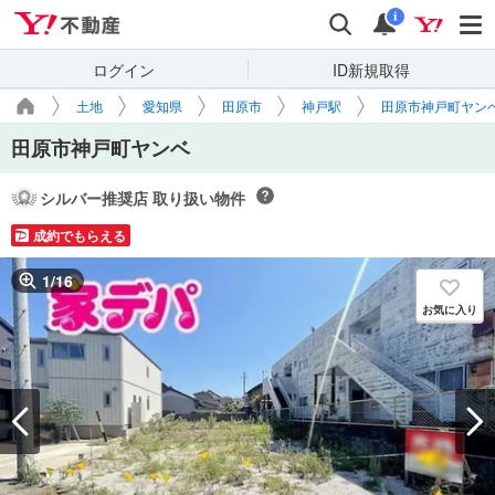
Yahoo!不動産
検索
通知
i
ログイン
ID新規取得
土地
愛知県
田原市
神戸駅
田原市神戸町ヤン
田原市神戸町ヤンベ
シルバー推奨店 取り扱い物件
成約でもらえる
1
/
16
お気に入り