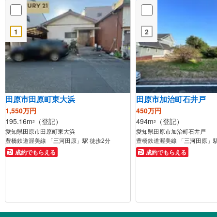
1
2
田原市田原町東大浜
田原市加治町石井戸
1,550万円
450万円
195.16m
（登記）
494m
（登記）
2
2
愛知県田原市田原町東大浜
愛知県田原市加治町石井戸
豊橋鉄道渥美線 「三河田原」駅 徒歩2分
豊橋鉄道渥美線 「三河田原」駅
成約でもらえる
成約でもらえる