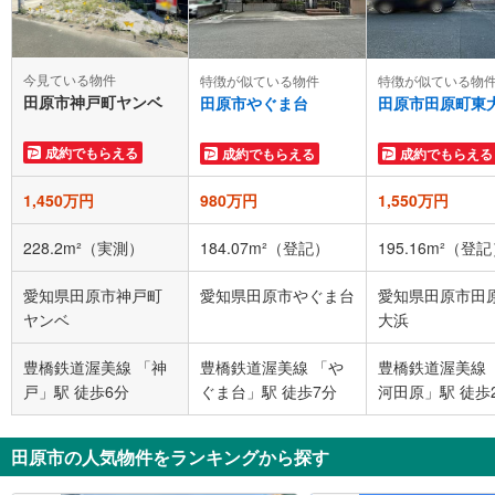
今見ている物件
特徴が似ている物件
特徴が似ている物
田原市神戸町ヤンベ
田原市やぐま台
田原市田原町東
成約でもらえる
成約でもらえる
成約でもらえる
1,450万円
980万円
1,550万円
228.2m²（実測）
184.07m²（登記）
195.16m²（登
愛知県田原市神戸町
愛知県田原市やぐま台
愛知県田原市田
ヤンベ
大浜
豊橋鉄道渥美線 「神
豊橋鉄道渥美線 「や
豊橋鉄道渥美線 
戸」駅 徒歩6分
ぐま台」駅 徒歩7分
河田原」駅 徒歩
田原市の人気物件をランキングから探す