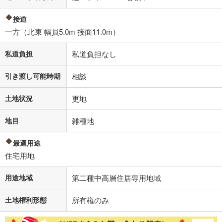
接道
一方（北東 幅員5.0m 接面11.0m）
私道負担
私道負担なし
引き渡し可能時期
相談
土地状況
更地
地目
雑種地
最適用途
住宅用地
用途地域
第二種中高層住居専用地域
土地権利形態
所有権のみ