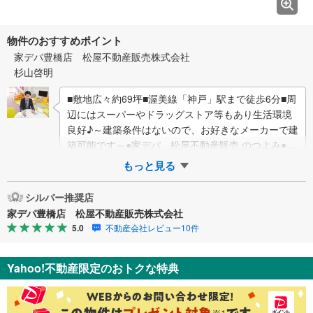
物件のおすすめポイント
家デパ豊橋店 松屋不動産販売株式会社
杉山啓明
■敷地広々約69坪■渥美線「神戸」駅まで徒歩6分■周
辺にはスーパーやドラッグストア等もあり生活環境
良好♪～建築条件はないので、お好きなメーカーで建
築可能です～●家デパ 松屋不動産販売 のつよみ●・
豊橋市・豊川市・知立市・浜松市の5…
もっと見る
シルバー推奨店
家デパ豊橋店 松屋不動産販売株式会社
5.0
不動産会社レビュー10件
Yahoo!不動産限定のおトクな特典