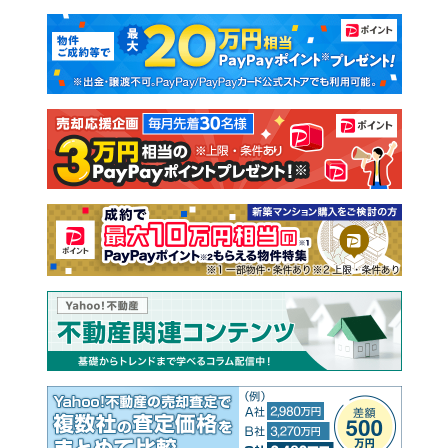
マンションカタログ
教えて！住まいの先生
新築マンション
中古マンション
新築一戸建て
中古一戸建て
注文住宅
土地
売却査定