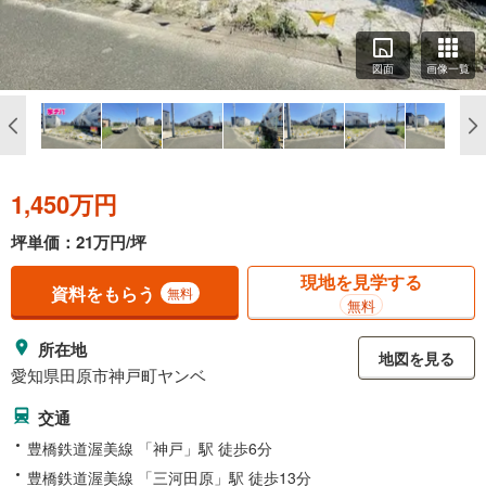
図面
画像一覧
1,450万円
坪単価：21万円/坪
現地を見学する
資料をもらう
無料
無料
所在地
地図を見る
愛知県田原市神戸町ヤンベ
交通
豊橋鉄道渥美線 「神戸」駅 徒歩6分
豊橋鉄道渥美線 「三河田原」駅 徒歩13分