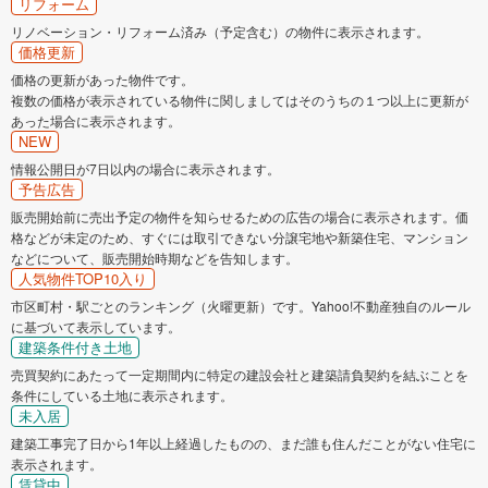
リフォーム
リノベーション・リフォーム済み（予定含む）の物件に表示されます。
価格更新
価格の更新があった物件です。
複数の価格が表示されている物件に関しましてはそのうちの１つ以上に更新が
あった場合に表示されます。
NEW
情報公開日が7日以内の場合に表示されます。
予告広告
販売開始前に売出予定の物件を知らせるための広告の場合に表示されます。価
格などが未定のため、すぐには取引できない分譲宅地や新築住宅、マンション
などについて、販売開始時期などを告知します。
人気物件TOP10入り
市区町村・駅ごとのランキング（火曜更新）です。Yahoo!不動産独自のルール
に基づいて表示しています。
建築条件付き土地
売買契約にあたって一定期間内に特定の建設会社と建築請負契約を結ぶことを
条件にしている土地に表示されます。
未入居
建築工事完了日から1年以上経過したものの、まだ誰も住んだことがない住宅に
表示されます。
賃貸中