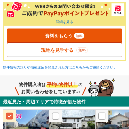
詳細を見る
資料をもらう
無料
現地を見学する
無料
物件情報の誤りや掲載違反を発見された方はこちらからご連絡ください。
物件購入者
平均6物件以上
は
の
お問い合わせをしています
※1
最近見た・周辺エリアで特徴が似た物件