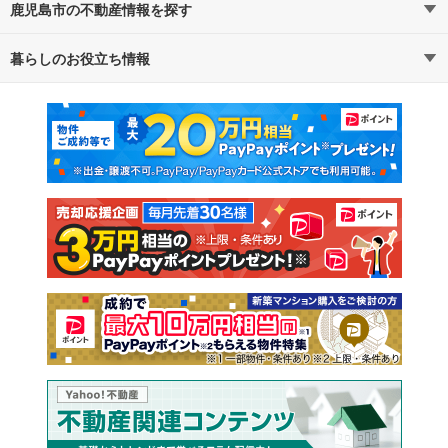
鹿児島市の不動産情報を探す
路線・駅から探す
地域から探す
暮らしのお役立ち情報
不動産・住宅
賃貸住宅
通勤・通学時間から探す
地図から探す
マンションカタログ
教えて！住まいの先生
新築マンション
中古マンション
新築一戸建て
中古一戸建て
注文住宅
土地
売却査定