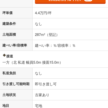
坪単価
4.4万円/坪
建築条件
なし
土地面積
287m
（登記）
2
建ぺい率/容積率
建ぺい率：％/容積率：％
接道
一方（北 私道 幅員5.0m 接面15.0m）
私道負担
なし
引き渡し可能時期
即引き渡し可
土地状況
古家あり
地目
宅地