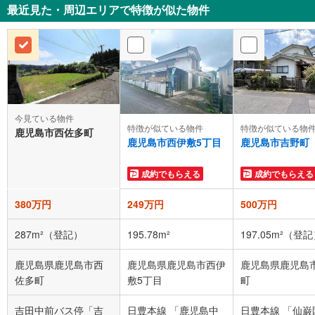
最近見た・周辺エリアで特徴が似た物件
今見ている物件
特徴が似ている物件
特徴が似ている物
鹿児島市西佐多町
鹿児島市西伊敷5丁目
鹿児島市吉野町
成約でもらえる
成約でもらえる
380万円
249万円
500万円
287m²（登記）
195.78m²
197.05m²（登
鹿児島県鹿児島市西
鹿児島県鹿児島市西伊
鹿児島県鹿児島
佐多町
敷5丁目
町
吉田中前バス停「吉
日豊本線 「鹿児島中
日豊本線 「仙巌