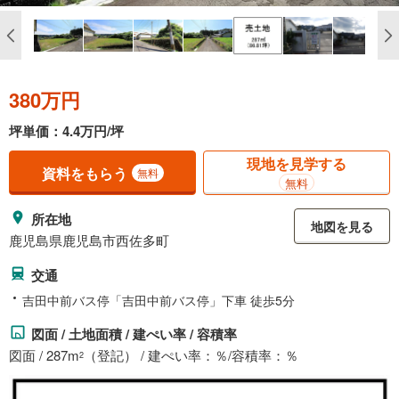
380万円
坪単価：4.4万円/坪
現地を見学する
資料をもらう
無料
無料
所在地
地図を見る
鹿児島県鹿児島市西佐多町
交通
吉田中前バス停「吉田中前バス停」下車 徒歩5分
図面 / 土地面積 / 建ぺい率 / 容積率
図面 / 287m
（登記） / 建ぺい率：％/容積率：％
2