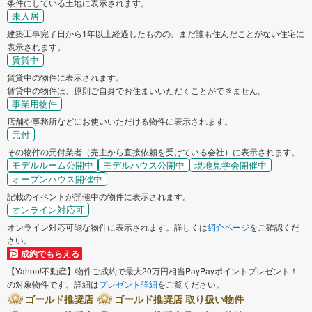
条件にしている土地に表示されます。
未入居
建築工事完了日から1年以上経過したものの、まだ誰も住んだことがない住宅に
表示されます。
賃貸中
賃貸中の物件に表示されます。
賃貸中の物件は、原則ご自身でお住まいいただくことができません。
事業用物件
店舗や事務所などにお使いいただける物件に表示されます。
元付
その物件の元付業者（売主から直接依頼を受けている会社）に表示されます。
モデルルーム公開中
モデルハウス公開中
現地見学会開催中
オープンハウス開催中
記載のイベントが開催中の物件に表示されます。
オンライン対応可
オンライン対応可能な物件に表示されます。詳しくは
紹介ページ
をご確認くだ
さい。
成約でもらえる
【Yahoo!不動産】物件ご成約で最大20万円相当PayPayポイントプレゼント！
の対象物件です。詳細は
プレゼント詳細
をご覧ください。
ゴールド推奨店
ゴールド推奨店 取り扱い物件