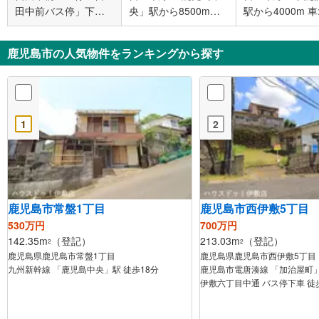
田中前バス停」下車
央」駅から8500m
駅から40
徒歩5分
車:17分
鹿児島市の人気物件をランキングから探す
1
2
鹿児島市常盤1丁目
鹿児島市西伊敷5丁目
530万円
700万円
142.35m
（登記）
213.03m
（登記）
2
2
鹿児島県鹿児島市常盤1丁目
鹿児島県鹿児島市西伊敷5丁目
九州新幹線 「鹿児島中央」駅 徒歩18分
鹿児島市電唐湊線 「加治屋町」
伊敷六丁目中通 バス停下車 徒