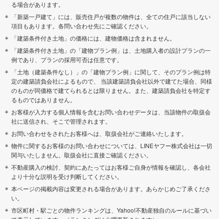
る場合があります。
「新築一戸建て」には、販売住戸が複数の物件は、全ての住戸に該当しない
項目もあります。各問い合わせ先にご確認ください。
「建築条件付き土地」の価格には、建物価格は含まれません。
「建築条件付き土地」の「建物プラン例」は、土地購入者の設計プランの一
例であり、プランの採用可否は任意です。
「土地（建築条件なし）」の「建物プラン例」に関して、そのプラン例は特
定の建築請負会社によるもので、 当該建築請負会社以外で建てた場合、同様
のものが同価格で建てられるとは限りません。また、建築請負会社を特定す
るものではありません。
お客様が入力する個人情報を含むお問い合わせデータは、当該物件の取扱会
社に送信され、そこで管理されます。
お問い合わせをされたお客様へは、取扱会社がご連絡いたします。
物件に関するお客様のお問い合わせについては、LINEヤフー株式会社は一切
関与いたしません。取扱会社に直接ご確認ください。
不動産購入の検討、契約にあたってはお客様ご自身が情報を確認し、各会社
より十分な説明を受け判断してください。
本ページの掲載内容は変更される場合があります。あらかじめご了承くださ
い。
市区町村・駅ごとの物件ランキングは、Yahoo!不動産独自のルールに基づい