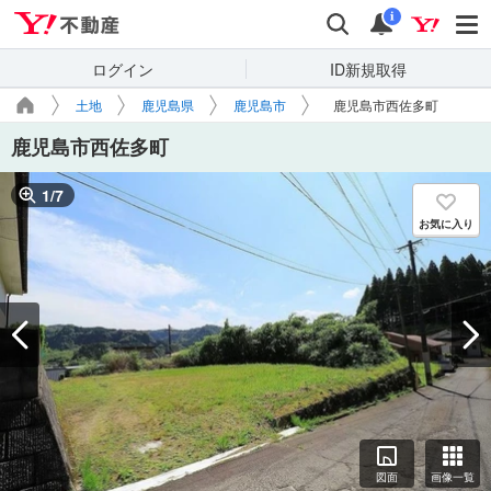
Yahoo!不動産
検索
通知
i
ログイン
ID新規取得
土地
鹿児島県
鹿児島市
鹿児島市西佐多町
鹿児島市西佐多町
1
/
7
お気に入り
図面
画像一覧