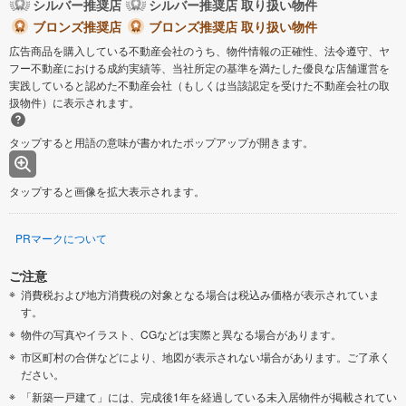
シルバー推奨店
シルバー推奨店 取り扱い物件
ブロンズ推奨店
ブロンズ推奨店 取り扱い物件
広告商品を購入している不動産会社のうち、物件情報の正確性、法令遵守、ヤ
フー不動産における成約実績等、当社所定の基準を満たした優良な店舗運営を
実践していると認めた不動産会社（もしくは当該認定を受けた不動産会社の取
扱物件）に表示されます。
タップすると用語の意味が書かれたポップアップが開きます。
タップすると画像を拡大表示されます。
PRマークについて
ご注意
消費税および地方消費税の対象となる場合は税込み価格が表示されていま
す。
物件の写真やイラスト、CGなどは実際と異なる場合があります。
市区町村の合併などにより、地図が表示されない場合があります。ご了承く
ださい。
「新築一戸建て」には、完成後1年を経過している未入居物件が掲載されてい