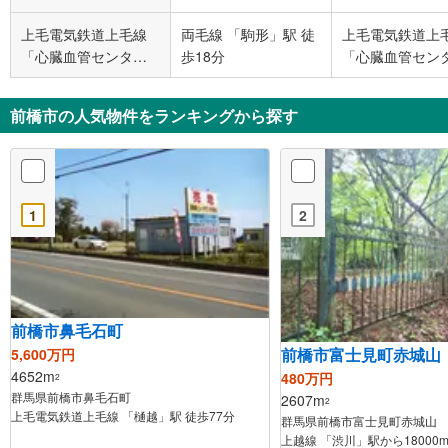
上毛電気鉄道上毛線
両毛線 「駒形」駅 徒
上毛電気鉄道上
「心臓血管センタ
歩18分
「心臓血管セン
ー」駅 徒歩4分
駅 徒歩60分
前橋市の人気物件をランキングから探す
1
2
前橋市鼻毛石町
前橋市富士見町赤城山
5,600万円
4652m
480万円
2
群馬県前橋市鼻毛石町
2607m
2
上毛電気鉄道上毛線 「樋越」駅 徒歩77分
群馬県前橋市富士見町赤城山
上越線 「渋川」駅から18000