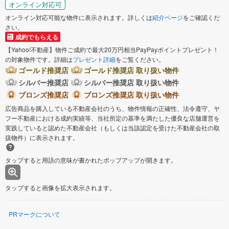
オンライン対応可
オンライン対応可能な物件に表示されます。詳しくは
紹介ページ
をご確認くだ
さい。
成約でもらえる
【Yahoo!不動産】物件ご成約で最大20万円相当PayPayポイントプレゼント！
の対象物件です。詳細は
プレゼント詳細
をご覧ください。
ゴールド推奨店
ゴールド推奨店 取り扱い物件
シルバー推奨店
シルバー推奨店 取り扱い物件
ブロンズ推奨店
ブロンズ推奨店 取り扱い物件
広告商品を購入している不動産会社のうち、物件情報の正確性、法令遵守、ヤ
フー不動産における成約実績等、当社所定の基準を満たした優良な店舗運営を
実践していると認めた不動産会社（もしくは当該認定を受けた不動産会社の取
扱物件）に表示されます。
タップすると用語の意味が書かれたポップアップが開きます。
タップすると画像を拡大表示されます。
PRマークについて