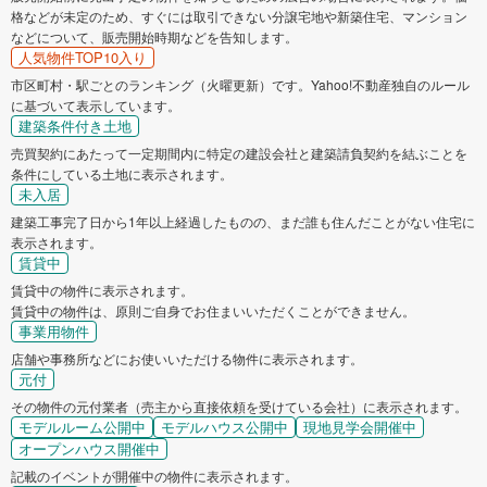
格などが未定のため、すぐには取引できない分譲宅地や新築住宅、マンション
などについて、販売開始時期などを告知します。
人気物件TOP10入り
市区町村・駅ごとのランキング（火曜更新）です。Yahoo!不動産独自のルール
に基づいて表示しています。
建築条件付き土地
売買契約にあたって一定期間内に特定の建設会社と建築請負契約を結ぶことを
条件にしている土地に表示されます。
未入居
建築工事完了日から1年以上経過したものの、まだ誰も住んだことがない住宅に
表示されます。
賃貸中
賃貸中の物件に表示されます。
賃貸中の物件は、原則ご自身でお住まいいただくことができません。
事業用物件
店舗や事務所などにお使いいただける物件に表示されます。
元付
その物件の元付業者（売主から直接依頼を受けている会社）に表示されます。
モデルルーム公開中
モデルハウス公開中
現地見学会開催中
オープンハウス開催中
記載のイベントが開催中の物件に表示されます。