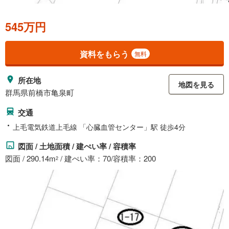
545万円
資料をもらう
無料
所在地
地図を見る
群馬県前橋市亀泉町
交通
上毛電気鉄道上毛線 「心臓血管センター」駅 徒歩4分
図面 / 土地面積 / 建ぺい率 / 容積率
図面 / 290.14m
/ 建ぺい率：70/容積率：200
2