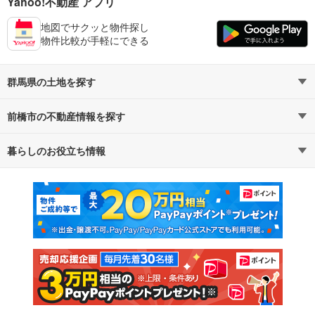
Yahoo!不動産 アプリ
地図でサクッと物件探し
物件比較が手軽にできる
群馬県の土地を探す
前橋市の不動産情報を探す
路線・駅から探す
地域から探す
暮らしのお役立ち情報
不動産・住宅
賃貸住宅
通勤・通学時間から探す
地図から探す
マンションカタログ
教えて！住まいの先生
新築マンション
中古マンション
新築一戸建て
中古一戸建て
注文住宅
土地
売却査定