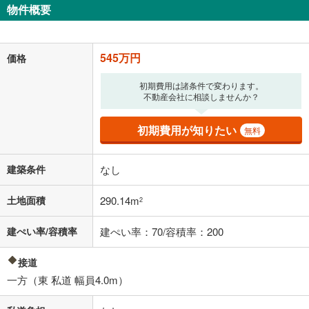
物件概要
545万円
価格
初期費用は諸条件で変わります。
不動産会社に相談しませんか？
初期費用が知りたい
無料
建築条件
なし
土地面積
290.14m
2
建ぺい率/容積率
建ぺい率：70/容積率：200
接道
一方（東 私道 幅員4.0m）