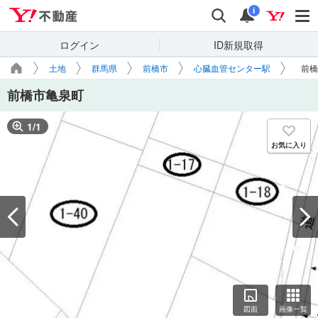
Yahoo!不動産
検索
通知
i
ログイン
ID新規取得
土地
群馬県
前橋市
心臓血管センター駅
前橋
前橋市亀泉町
1
/
1
お気に入り
図面
画像一覧