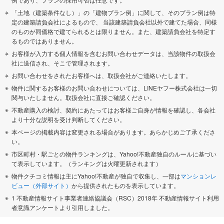
「土地（建築条件なし）」の「建物プラン例」に関して、そのプラン例は特
定の建築請負会社によるもので、 当該建築請負会社以外で建てた場合、同様
のものが同価格で建てられるとは限りません。また、建築請負会社を特定す
るものではありません。
お客様が入力する個人情報を含むお問い合わせデータは、当該物件の取扱会
社に送信され、そこで管理されます。
お問い合わせをされたお客様へは、取扱会社がご連絡いたします。
物件に関するお客様のお問い合わせについては、LINEヤフー株式会社は一切
関与いたしません。取扱会社に直接ご確認ください。
不動産購入の検討、契約にあたってはお客様ご自身が情報を確認し、各会社
より十分な説明を受け判断してください。
本ページの掲載内容は変更される場合があります。あらかじめご了承くださ
い。
市区町村・駅ごとの物件ランキングは、Yahoo!不動産独自のルールに基づい
て表示しています。（ランキングは火曜更新されます）
物件クチコミ情報は主にYahoo!不動産が独自で収集し、一部は
マンションレ
ビュー（外部サイト）
から提供されたものを表示しています。
1 不動産情報サイト事業者連絡協議会（RSC）2018年 不動産情報サイト利用
者意識アンケートより引用しました。