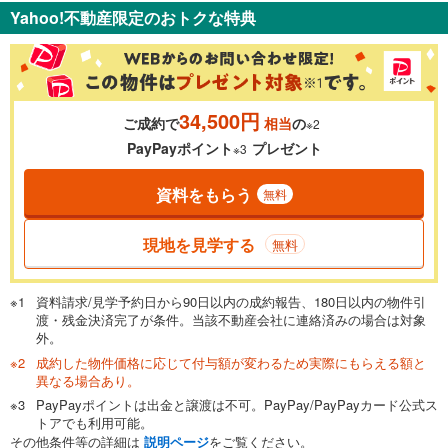
Yahoo!不動産限定のおトクな特典
34,500円
ご成約で
相当
の
※2
PayPayポイント
プレゼント
※3
資料をもらう
無料
現地を見学する
無料
資料請求/見学予約日から90日以内の成約報告、180日以内の物件引
渡・残金決済完了が条件。当該不動産会社に連絡済みの場合は対象
外。
成約した物件価格に応じて付与額が変わるため実際にもらえる額と
異なる場合あり。
PayPayポイントは出金と譲渡は不可。PayPay/PayPayカード公式ス
トアでも利用可能。
その他条件等の詳細は
説明ページ
をご覧ください。