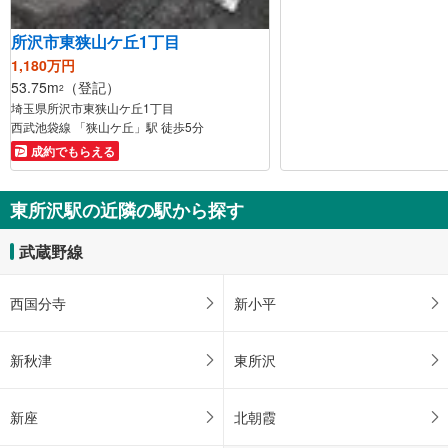
所沢市東狭山ケ丘1丁目
1,180万円
53.75m
（登記）
2
埼玉県所沢市東狭山ケ丘1丁目
西武池袋線 「狭山ケ丘」駅 徒歩5分
成約でもらえる
東所沢駅の近隣の駅から探す
武蔵野線
西国分寺
新小平
新秋津
東所沢
新座
北朝霞