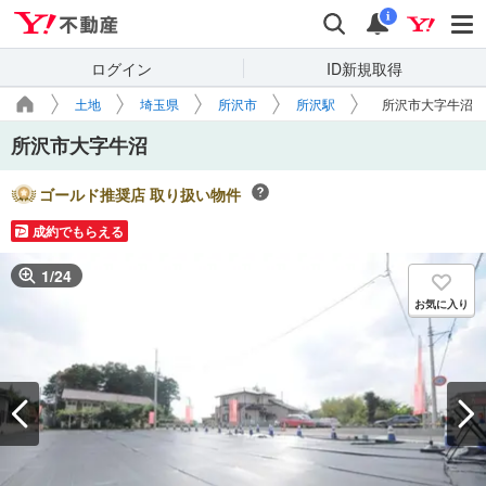
Yahoo!不動産
検索
通知
i
ログイン
ID新規取得
土地
埼玉県
所沢市
所沢駅
所沢市大字牛沼
所沢市大字牛沼
ゴールド推奨店 取り扱い物件
成約でもらえる
1
/
24
お気に入り