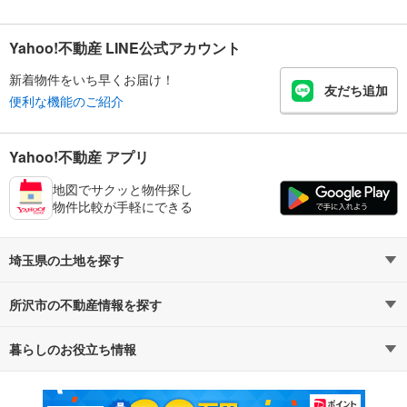
Yahoo!不動産 LINE公式アカウント
新着物件をいち早くお届け！
友だち追加
便利な機能のご紹介
Yahoo!不動産 アプリ
地図でサクッと物件探し
物件比較が手軽にできる
埼玉県の土地を探す
所沢市の不動産情報を探す
路線・駅から探す
地域から探す
暮らしのお役立ち情報
不動産・住宅
賃貸住宅
通勤・通学時間から探す
地図から探す
マンションカタログ
教えて！住まいの先生
新築マンション
中古マンション