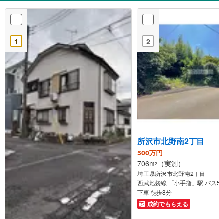
1
2
所沢市北野南2丁目
500万円
706m
（実測）
2
埼玉県所沢市北野南2丁目
西武池袋線 「小手指」駅 バス5
下車 徒歩8分
成約でもらえる