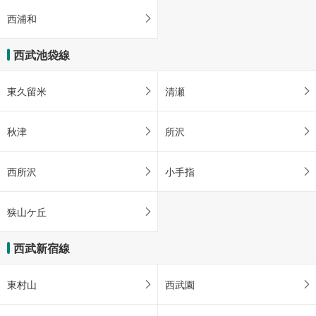
西浦和
西武池袋線
東久留米
清瀬
秋津
所沢
西所沢
小手指
狭山ケ丘
西武新宿線
東村山
西武園