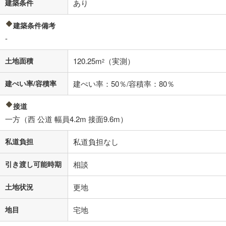
建築条件
あり
建築条件備考
-
土地面積
120.25m
（実測）
2
建ぺい率/容積率
建ぺい率：50％/容積率：80％
接道
一方（西 公道 幅員4.2m 接面9.6m）
私道負担
私道負担なし
引き渡し可能時期
相談
土地状況
更地
地目
宅地