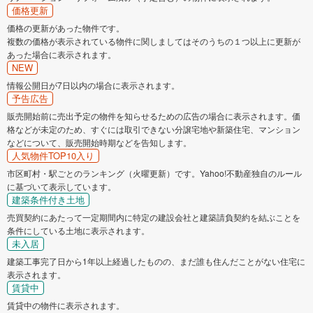
価格更新
価格の更新があった物件です。
複数の価格が表示されている物件に関しましてはそのうちの１つ以上に更新が
あった場合に表示されます。
NEW
情報公開日が7日以内の場合に表示されます。
予告広告
販売開始前に売出予定の物件を知らせるための広告の場合に表示されます。価
格などが未定のため、すぐには取引できない分譲宅地や新築住宅、マンション
などについて、販売開始時期などを告知します。
人気物件TOP10入り
市区町村・駅ごとのランキング（火曜更新）です。Yahoo!不動産独自のルール
に基づいて表示しています。
建築条件付き土地
売買契約にあたって一定期間内に特定の建設会社と建築請負契約を結ぶことを
条件にしている土地に表示されます。
未入居
建築工事完了日から1年以上経過したものの、まだ誰も住んだことがない住宅に
表示されます。
賃貸中
賃貸中の物件に表示されます。