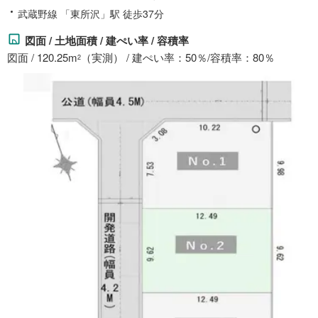
武蔵野線 「東所沢」駅 徒歩37分
図面 / 土地面積 / 建ぺい率 / 容積率
図面 / 120.25m
（実測） / 建ぺい率：50％/容積率：80％
2