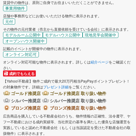
賃貸中の物件は、原則ご自身でお住まいいただくことができません。
事業用物件
店舗や事務所などにお使いいただける物件に表示されます。
元付
その物件の元付業者（売主から直接依頼を受けている会社）に表示されます。
モデルルーム公開中
モデルハウス公開中
現地見学会開催中
オープンハウス開催中
記載のイベントが開催中の物件に表示されます。
オンライン対応可
オンライン対応可能な物件に表示されます。詳しくは
紹介ページ
をご確認くだ
さい。
成約でもらえる
【Yahoo!不動産】物件ご成約で最大20万円相当PayPayポイントプレゼント！
の対象物件です。詳細は
プレゼント詳細
をご覧ください。
ゴールド推奨店
ゴールド推奨店 取り扱い物件
シルバー推奨店
シルバー推奨店 取り扱い物件
ブロンズ推奨店
ブロンズ推奨店 取り扱い物件
広告商品を購入している不動産会社のうち、物件情報の正確性、法令遵守、ヤ
フー不動産における成約実績等、当社所定の基準を満たした優良な店舗運営を
実践していると認めた不動産会社（もしくは当該認定を受けた不動産会社の取
扱物件）に表示されます。