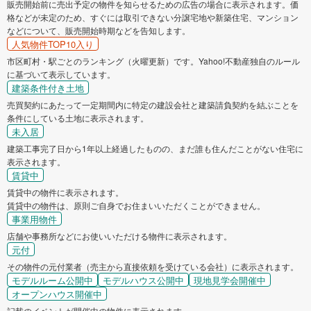
販売開始前に売出予定の物件を知らせるための広告の場合に表示されます。価
格などが未定のため、すぐには取引できない分譲宅地や新築住宅、マンション
などについて、販売開始時期などを告知します。
人気物件TOP10入り
市区町村・駅ごとのランキング（火曜更新）です。Yahoo!不動産独自のルール
に基づいて表示しています。
建築条件付き土地
売買契約にあたって一定期間内に特定の建設会社と建築請負契約を結ぶことを
条件にしている土地に表示されます。
未入居
建築工事完了日から1年以上経過したものの、まだ誰も住んだことがない住宅に
表示されます。
賃貸中
賃貸中の物件に表示されます。
賃貸中の物件は、原則ご自身でお住まいいただくことができません。
事業用物件
店舗や事務所などにお使いいただける物件に表示されます。
元付
その物件の元付業者（売主から直接依頼を受けている会社）に表示されます。
モデルルーム公開中
モデルハウス公開中
現地見学会開催中
オープンハウス開催中
記載のイベントが開催中の物件に表示されます。