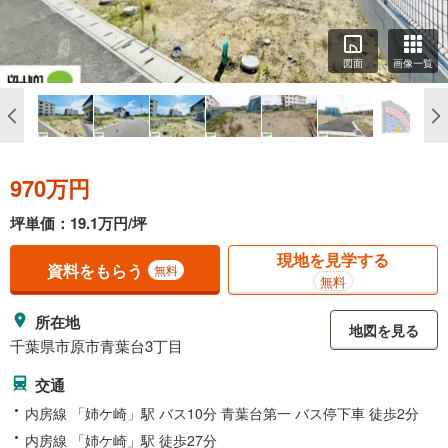
図面
画像一覧
970万円
坪単価：19.1万円/坪
現地を見学する
資料をもらう
無料
無料
所在地
地図を見る
千葉県市原市青葉台3丁目
交通
内房線 「姉ケ崎」駅 バス10分 青葉台第一 バス停下車 徒歩2分
内房線 「姉ケ崎」駅 徒歩27分