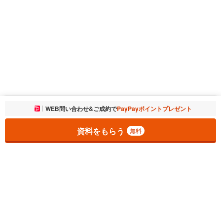
お気に入りに追加しました。
WEB問い合わせ&ご成約で
PayPayポイントプレゼント
一覧を開く
資料をもらう
無料
1
チェックした
件
をまとめて
資料をもらう
無料