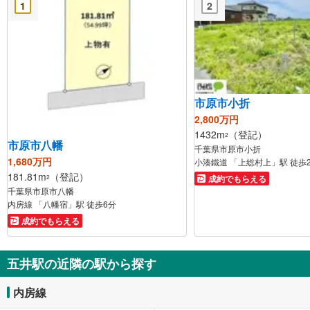
1
2
市原市小折
2,800万円
1432m
（登記）
2
市原市八幡
千葉県市原市小折
1,680万円
小湊鐵道 「上総村上」駅 徒歩
181.81m
（登記）
成約でもらえる
2
千葉県市原市八幡
内房線 「八幡宿」駅 徒歩6分
成約でもらえる
五井駅の近隣の駅から探す
内房線