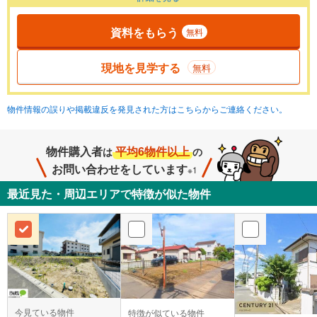
資料をもらう
無料
現地を見学する
無料
物件情報の誤りや掲載違反を発見された方はこちらからご連絡ください。
物件購入者
平均6物件以上
は
の
お問い合わせをしています
※1
最近見た・周辺エリアで特徴が似た物件
今見ている物件
特徴が似ている物件