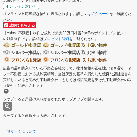
オンライン対応可
オンライン対応可能な物件に表示されます。詳しくは
紹介ページ
をご確認くだ
さい。
成約でもらえる
【Yahoo!不動産】物件ご成約で最大20万円相当PayPayポイントプレゼント！
の対象物件です。詳細は
プレゼント詳細
をご覧ください。
ゴールド推奨店
ゴールド推奨店 取り扱い物件
シルバー推奨店
シルバー推奨店 取り扱い物件
ブロンズ推奨店
ブロンズ推奨店 取り扱い物件
広告商品を購入している不動産会社のうち、物件情報の正確性、法令遵守、ヤ
フー不動産における成約実績等、当社所定の基準を満たした優良な店舗運営を
実践していると認めた不動産会社（もしくは当該認定を受けた不動産会社の取
扱物件）に表示されます。
タップすると用語の意味が書かれたポップアップが開きます。
タップすると画像を拡大表示されます。
PRマークについて