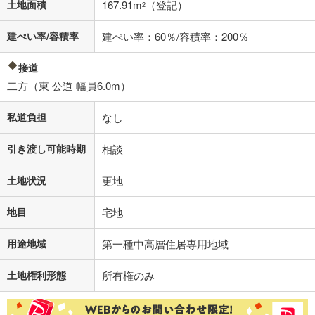
土地面積
167.91m
（登記）
2
建ぺい率/容積率
建ぺい率：60％/容積率：200％
接道
二方（東 公道 幅員6.0m）
私道負担
なし
引き渡し可能時期
相談
土地状況
更地
地目
宅地
用途地域
第一種中高層住居専用地域
土地権利形態
所有権のみ