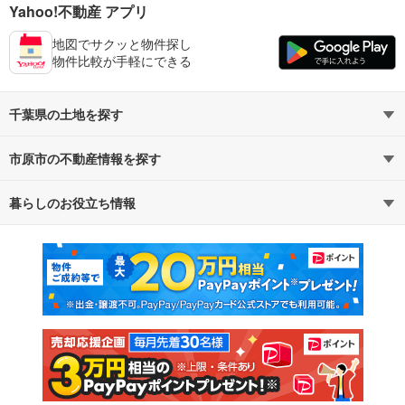
Yahoo!不動産 アプリ
地図でサクッと物件探し
物件比較が手軽にできる
千葉県の土地を探す
市原市の不動産情報を探す
路線・駅から探す
地域から探す
暮らしのお役立ち情報
不動産・住宅
賃貸住宅
通勤・通学時間から探す
地図から探す
マンションカタログ
教えて！住まいの先生
新築マンション
中古マンション
新築一戸建て
中古一戸建て
注文住宅
土地
売却査定