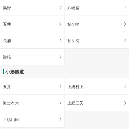
浜野
八幡宿
五井
姉ケ崎
長浦
袖ケ浦
巌根
小湊鐵道
五井
上総村上
海士有木
上総三又
上総山田