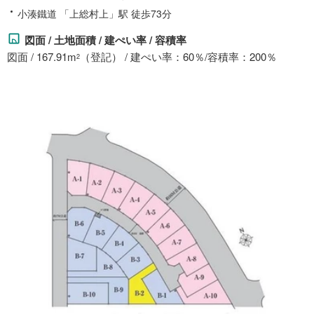
小湊鐵道 「上総村上」駅 徒歩73分
図面 / 土地面積 / 建ぺい率 / 容積率
図面 / 167.91m
（登記） / 建ぺい率：60％/容積率：200％
2