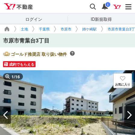
Yahoo!不動産
検索
通知
i
ログイン
ID新規取得
土地
千葉県
市原市
姉ケ崎駅
市原市青葉台3
市原市青葉台3丁目
ゴールド推奨店 取り扱い物件
成約でもらえる
1
/
16
お気に入り