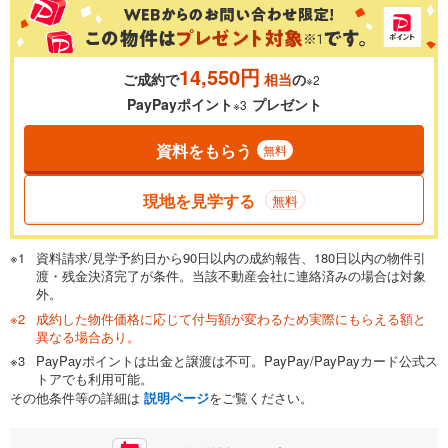
14,550円
ご成約で
相当
の
※2
PayPayポイント
プレゼント
※3
資料をもらう
無料
現地を見学する
無料
資料請求/見学予約日から90日以内の成約報告、180日以内の物件引
渡・残金決済完了が条件。当該不動産会社に連絡済みの場合は対象
外。
成約した物件価格に応じて付与額が変わるため実際にもらえる額と
異なる場合あり。
PayPayポイントは出金と譲渡は不可。PayPay/PayPayカード公式ス
トアでも利用可能。
その他条件等の詳細は
説明ページ
をご覧ください。