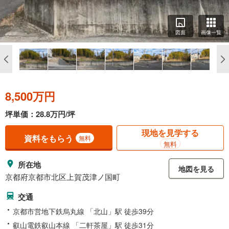
図面
画像一覧
8,500万円
坪単価：28.8万円/坪
現地を見学する
資料をもらう
無料
無料
所在地
地図を見る
京都府京都市北区上賀茂津ノ国町
交通
京都市営地下鉄烏丸線 「北山」駅 徒歩39分
叡山電鉄叡山本線 「二軒茶屋」駅 徒歩31分