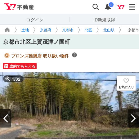
Yahoo!不動産
検索
通知
i
ログイン
ID新規取得
土地
京都府
京都市
北区
北山駅
京都市
京都市北区上賀茂津ノ国町
ブロンズ推奨店 取り扱い物件
成約でもらえる
1
/
32
お気に入り