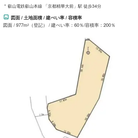
叡山電鉄叡山本線 「京都精華大前」駅 徒歩34分
図面 / 土地面積 / 建ぺい率 / 容積率
図面 / 977m
（登記） / 建ぺい率：60％/容積率：200％
2