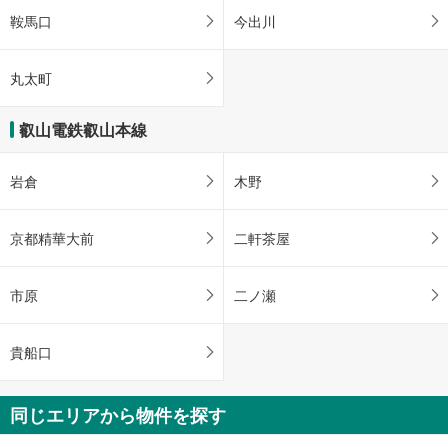
鞍馬口
今出川
丸太町
叡山電鉄叡山本線
岩倉
木野
京都精華大前
二軒茶屋
市原
二ノ瀬
貴船口
同じエリアから物件を探す