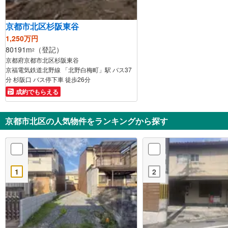
京都市北区杉阪東谷
1,250万円
80191m
（登記）
2
京都府京都市北区杉阪東谷
京福電気鉄道北野線 「北野白梅町」駅 バス37
分 杉阪口 バス停下車 徒歩26分
成約でもらえる
京都市北区の人気物件をランキングから探す
1
2