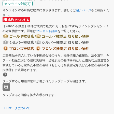
オンライン対応可
オンライン対応可能な物件に表示されます。詳しくは
紹介ページ
をご確認くだ
さい。
成約でもらえる
【Yahoo!不動産】物件ご成約で最大20万円相当PayPayポイントプレゼント！
の対象物件です。詳細は
プレゼント詳細
をご覧ください。
ゴールド推奨店
ゴールド推奨店 取り扱い物件
シルバー推奨店
シルバー推奨店 取り扱い物件
ブロンズ推奨店
ブロンズ推奨店 取り扱い物件
広告商品を購入している不動産会社のうち、物件情報の正確性、法令遵守、ヤ
フー不動産における成約実績等、当社所定の基準を満たした優良な店舗運営を
実践していると認めた不動産会社（もしくは当該認定を受けた不動産会社の取
扱物件）に表示されます。
タップすると用語の意味が書かれたポップアップが開きます。
タップすると画像を拡大表示されます。
PRマークについて