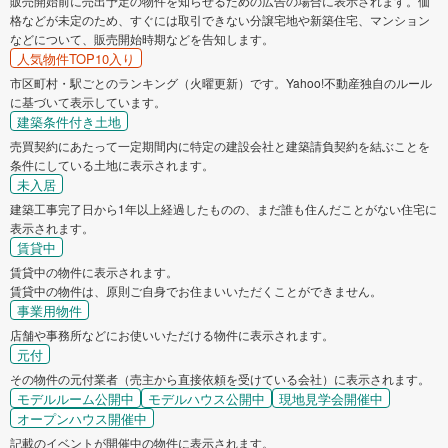
販売開始前に売出予定の物件を知らせるための広告の場合に表示されます。価
格などが未定のため、すぐには取引できない分譲宅地や新築住宅、マンション
などについて、販売開始時期などを告知します。
人気物件TOP10入り
市区町村・駅ごとのランキング（火曜更新）です。Yahoo!不動産独自のルール
に基づいて表示しています。
建築条件付き土地
売買契約にあたって一定期間内に特定の建設会社と建築請負契約を結ぶことを
条件にしている土地に表示されます。
未入居
建築工事完了日から1年以上経過したものの、まだ誰も住んだことがない住宅に
表示されます。
賃貸中
賃貸中の物件に表示されます。
賃貸中の物件は、原則ご自身でお住まいいただくことができません。
事業用物件
店舗や事務所などにお使いいただける物件に表示されます。
元付
その物件の元付業者（売主から直接依頼を受けている会社）に表示されます。
モデルルーム公開中
モデルハウス公開中
現地見学会開催中
オープンハウス開催中
記載のイベントが開催中の物件に表示されます。