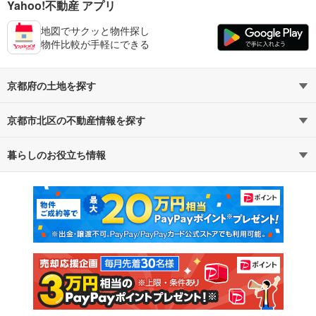
Yahoo!不動産 アプリ
地図でサクッと物件探し
物件比較が手軽にできる
京都府の土地を探す
京都市北区の不動産情報を探す
路線・駅から探す
地域から探す
暮らしのお役立ち情報
不動産・住宅
賃貸住宅
通勤・通学時間から探す
地図から探す
マンションカタログ
教えて！住まいの先生
新築マンション
中古マンション
新築一戸建て
中古一戸建て
注文住宅
土地
売却査定