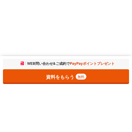
お気に入りに追加しました。
WEB問い合わせ&ご成約で
PayPayポイントプレゼント
一覧を開く
資料をもらう
無料
1
チェックした
件
をまとめて
資料をもらう
無料