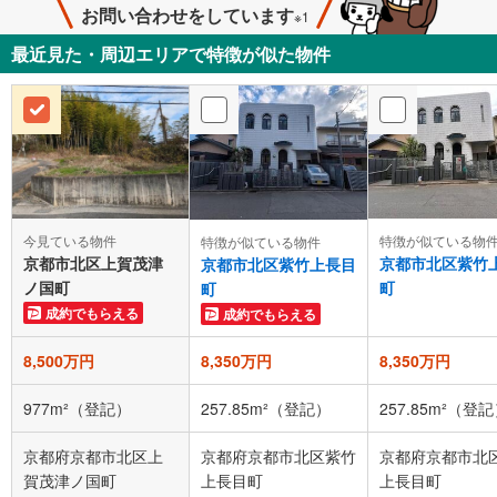
お問い合わせをしています
※1
最近見た・周辺エリアで特徴が似た物件
今見ている物件
特徴が似ている物
特徴が似ている物件
京都市北区上賀茂津
京都市北区紫竹
京都市北区紫竹上長目
ノ国町
町
町
成約でもらえる
成約でもらえる
8,500万円
8,350万円
8,350万円
977m²（登記）
257.85m²（登記）
257.85m²（登
京都府京都市北区上
京都府京都市北区紫竹
京都府京都市北
賀茂津ノ国町
上長目町
上長目町