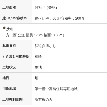
土地面積
977m
（登記）
2
建ぺい率/容積率
建ぺい率：60％/容積率：200％
接道
一方（西 公道 幅員7.73m 接面13.36m）
私道負担
私道負担なし
引き渡し可能時期
相談
土地状況
更地
地目
畑
用途地域
第一種中高層住居専用地域
土地権利形態
所有権のみ