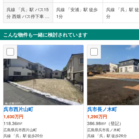
呉線 「呉」駅 バス15
呉線 「安浦」駅 徒歩
呉線 「呉」駅 徒
分 西畑 バス停下車 徒
1分
分
歩4分
こんな物件も一緒に検討されています
呉市西片山町
呉市長ノ木町
1,630万円
1,290万円
118.36m
386.98m
（登記）
2
2
広島県呉市西片山町
広島県呉市長ノ木町
呉線 「呉」駅 徒歩20分
呉線 「呉」駅 徒歩26分