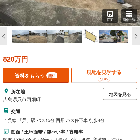
図面
画像一覧
820万円
現地を見学する
資料をもらう
無料
無料
所在地
地図を見る
広島県呉市西畑町
交通
呉線 「呉」駅 バス15分 西畑 バス停下車 徒歩4分
図面 / 土地面積 / 建ぺい率 / 容積率
図面 / 386.73m
（登記） / 建ぺい率：60％/容積率：200％
2