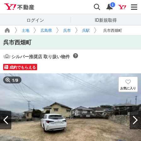
Yahoo!不動産
検索
通知
i
ログイン
ID新規取得
土地
広島県
呉市
呉駅
呉市西畑町
呉市西畑町
シルバー推奨店 取り扱い物件
成約でもらえる
1
/
9
お気に入り