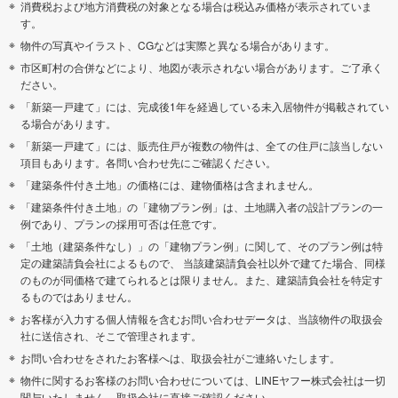
消費税および地方消費税の対象となる場合は税込み価格が表示されていま
す。
物件の写真やイラスト、CGなどは実際と異なる場合があります。
市区町村の合併などにより、地図が表示されない場合があります。ご了承く
ださい。
「新築一戸建て」には、完成後1年を経過している未入居物件が掲載されてい
る場合があります。
「新築一戸建て」には、販売住戸が複数の物件は、全ての住戸に該当しない
項目もあります。各問い合わせ先にご確認ください。
「建築条件付き土地」の価格には、建物価格は含まれません。
「建築条件付き土地」の「建物プラン例」は、土地購入者の設計プランの一
例であり、プランの採用可否は任意です。
「土地（建築条件なし）」の「建物プラン例」に関して、そのプラン例は特
定の建築請負会社によるもので、 当該建築請負会社以外で建てた場合、同様
のものが同価格で建てられるとは限りません。また、建築請負会社を特定す
るものではありません。
お客様が入力する個人情報を含むお問い合わせデータは、当該物件の取扱会
社に送信され、そこで管理されます。
お問い合わせをされたお客様へは、取扱会社がご連絡いたします。
物件に関するお客様のお問い合わせについては、LINEヤフー株式会社は一切
関与いたしません。取扱会社に直接ご確認ください。