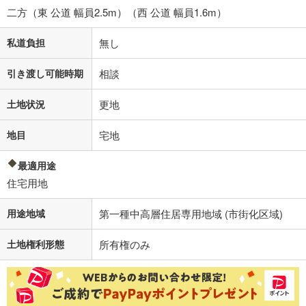
二方（東 公道 幅員2.5m）（西 公道 幅員1.6m）
私道負担
無し
引き渡し可能時期
相談
土地状況
更地
地目
宅地
最適用途
住宅用地
用途地域
第一種中高層住居専用地域 (市街化区域)
土地権利形態
所有権のみ