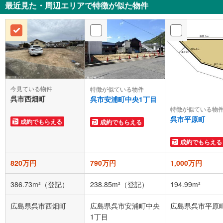
最近見た・周辺エリアで特徴が似た物件
今見ている物件
特徴が似ている物件
呉市西畑町
呉市安浦町中央1丁目
特徴が似ている物
呉市平原町
成約でもらえる
成約でもらえる
成約でもらえる
820万円
790万円
1,000万円
386.73m²（登記）
238.85m²（登記）
194.99m²
広島県呉市西畑町
広島県呉市安浦町中央
広島県呉市平原
1丁目