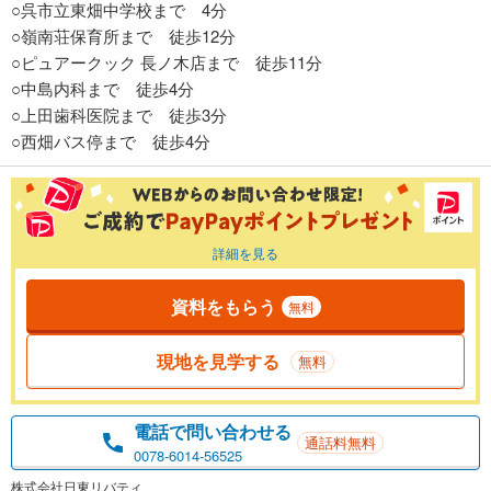
○呉市立東畑中学校まで 4分
○嶺南荘保育所まで 徒歩12分
○ピュアークック 長ノ木店まで 徒歩11分
○中島内科まで 徒歩4分
○上田歯科医院まで 徒歩3分
○西畑バス停まで 徒歩4分
詳細を見る
資料をもらう
無料
現地を見学する
無料
電話で問い合わせる
通話料無料
0078-6014-56525
株式会社日東リバティ