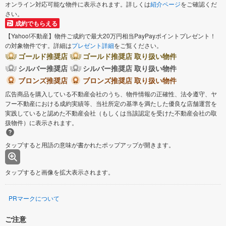
オンライン対応可能な物件に表示されます。詳しくは
紹介ページ
をご確認くだ
さい。
成約でもらえる
【Yahoo!不動産】物件ご成約で最大20万円相当PayPayポイントプレゼント！
の対象物件です。詳細は
プレゼント詳細
をご覧ください。
ゴールド推奨店
ゴールド推奨店 取り扱い物件
シルバー推奨店
シルバー推奨店 取り扱い物件
ブロンズ推奨店
ブロンズ推奨店 取り扱い物件
広告商品を購入している不動産会社のうち、物件情報の正確性、法令遵守、ヤ
フー不動産における成約実績等、当社所定の基準を満たした優良な店舗運営を
実践していると認めた不動産会社（もしくは当該認定を受けた不動産会社の取
扱物件）に表示されます。
タップすると用語の意味が書かれたポップアップが開きます。
タップすると画像を拡大表示されます。
PRマークについて
ご注意