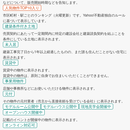
などについて、販売開始時期などを告知します。
人気物件TOP10入り
市区町村・駅ごとのランキング（火曜更新）です。Yahoo!不動産独自のルール
に基づいて表示しています。
建築条件付き土地
売買契約にあたって一定期間内に特定の建設会社と建築請負契約を結ぶことを
条件にしている土地に表示されます。
未入居
建築工事完了日から1年以上経過したものの、まだ誰も住んだことがない住宅に
表示されます。
賃貸中
賃貸中の物件に表示されます。
賃貸中の物件は、原則ご自身でお住まいいただくことができません。
事業用物件
店舗や事務所などにお使いいただける物件に表示されます。
元付
その物件の元付業者（売主から直接依頼を受けている会社）に表示されます。
モデルルーム公開中
モデルハウス公開中
現地見学会開催中
オープンハウス開催中
記載のイベントが開催中の物件に表示されます。
オンライン対応可