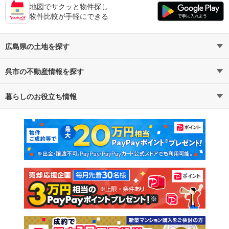
地図でサクッと物件探し
物件比較が手軽にできる
広島県の土地を探す
呉市の不動産情報を探す
路線・駅から探す
地域から探す
暮らしのお役立ち情報
不動産・住宅
賃貸住宅
通勤・通学時間から探す
地図から探す
マンションカタログ
教えて！住まいの先生
新築マンション
中古マンション
新築一戸建て
中古一戸建て
注文住宅
土地
売却査定