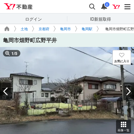
Yahoo!不動産
検索
通知
i
ログイン
ID新規取得
土地
京都府
亀岡市
亀岡駅
亀岡市畑野町広野
亀岡市畑野町広野平井
1
/
5
お気に入り
画像一覧