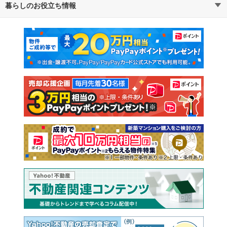
暮らしのお役立ち情報
不動産・住宅
賃貸住宅
通勤・通学時間から探す
地図から探す
マンションカタログ
教えて！住まいの先生
新築マンション
中古マンション
新築一戸建て
中古一戸建て
注文住宅
土地
売却査定