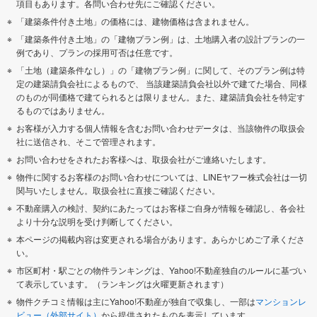
項目もあります。各問い合わせ先にご確認ください。
「建築条件付き土地」の価格には、建物価格は含まれません。
「建築条件付き土地」の「建物プラン例」は、土地購入者の設計プランの一
例であり、プランの採用可否は任意です。
「土地（建築条件なし）」の「建物プラン例」に関して、そのプラン例は特
定の建築請負会社によるもので、 当該建築請負会社以外で建てた場合、同様
のものが同価格で建てられるとは限りません。また、建築請負会社を特定す
るものではありません。
お客様が入力する個人情報を含むお問い合わせデータは、当該物件の取扱会
社に送信され、そこで管理されます。
お問い合わせをされたお客様へは、取扱会社がご連絡いたします。
物件に関するお客様のお問い合わせについては、LINEヤフー株式会社は一切
関与いたしません。取扱会社に直接ご確認ください。
不動産購入の検討、契約にあたってはお客様ご自身が情報を確認し、各会社
より十分な説明を受け判断してください。
本ページの掲載内容は変更される場合があります。あらかじめご了承くださ
い。
市区町村・駅ごとの物件ランキングは、Yahoo!不動産独自のルールに基づい
て表示しています。（ランキングは火曜更新されます）
物件クチコミ情報は主にYahoo!不動産が独自で収集し、一部は
マンションレ
ビュー（外部サイト）
から提供されたものを表示しています。