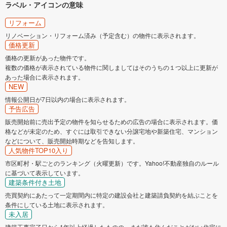
ラベル・アイコンの意味
リフォーム
リノベーション・リフォーム済み（予定含む）の物件に表示されます。
価格更新
価格の更新があった物件です。
複数の価格が表示されている物件に関しましてはそのうちの１つ以上に更新が
あった場合に表示されます。
NEW
情報公開日が7日以内の場合に表示されます。
予告広告
販売開始前に売出予定の物件を知らせるための広告の場合に表示されます。価
格などが未定のため、すぐには取引できない分譲宅地や新築住宅、マンション
などについて、販売開始時期などを告知します。
人気物件TOP10入り
市区町村・駅ごとのランキング（火曜更新）です。Yahoo!不動産独自のルール
に基づいて表示しています。
建築条件付き土地
売買契約にあたって一定期間内に特定の建設会社と建築請負契約を結ぶことを
条件にしている土地に表示されます。
未入居
建築工事完了日から1年以上経過したものの、まだ誰も住んだことがない住宅に