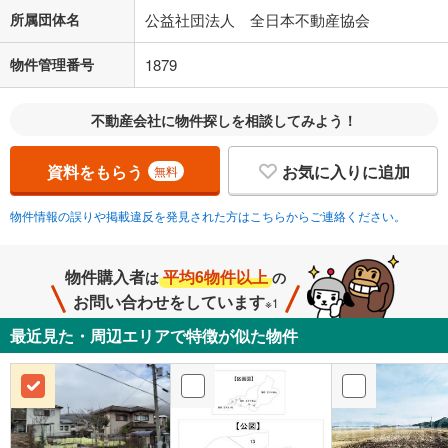
所属団体名
公益社団法人 全日本不動産協会
物件管理番号
1879
不動産会社に物件探しを相談してみよう！
資料をもらう
お気に入りに追加
無料
物件情報の誤りや掲載違反を発見された方はこちらからご連絡ください。
物件購入者
平均6物件以上
は
の
お問い合わせをしています
※1
最近見た・周辺エリアで特徴が似た物件