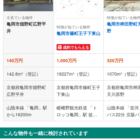
今見ている物件
特徴が似ている物
亀岡市畑野町広野平
亀岡市稗田野町
特徴が似ている物件
井
野
亀岡市篠町王子下東山
成約でもらえる
140万円
1,000万円
320万円
142.8m²（登記）
19227m²（登記）
1070m²（登記）
京都府亀岡市畑野町
京都府亀岡市篠町王子
京都府亀岡市稗
広野平井
下東山
天川原野
山陰本線 「亀岡」駅
嵯峨野観光鉄道 「ト
山陰本線 「並河
から16200m
ロッコ亀岡」駅 徒歩
バス22分 京阪
38分
「国道下佐伯」 
停下車 徒歩11分
こんな物件も一緒に検討されています