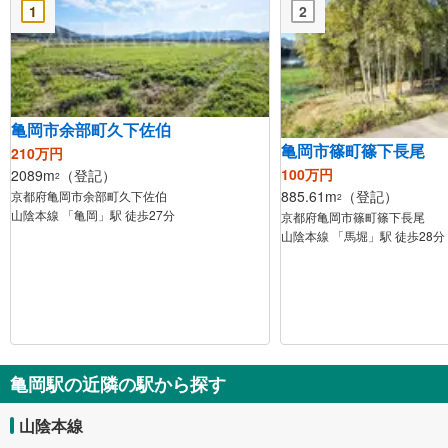
1
2
亀岡市余部町久下佐伯
亀岡市篠町篠下長尾
210万円
100万円
2089m
（登記）
2
885.61m
（登記）
京都府亀岡市余部町久下佐伯
2
山陰本線 「亀岡」駅 徒歩27分
京都府亀岡市篠町篠下長尾
山陰本線 「馬堀」駅 徒歩28分
亀岡駅の近隣の駅から探す
山陰本線