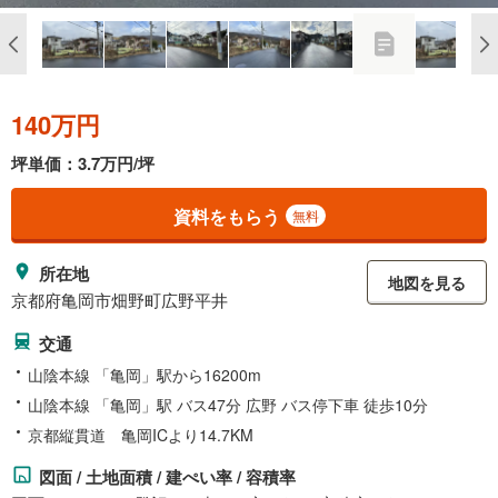
140万円
坪単価：3.7万円/坪
資料をもらう
無料
所在地
地図を見る
京都府亀岡市畑野町広野平井
交通
山陰本線 「亀岡」駅から16200m
山陰本線 「亀岡」駅 バス47分 広野 バス停下車 徒歩10分
京都縦貫道 亀岡ICより14.7KM
図面 / 土地面積 / 建ぺい率 / 容積率