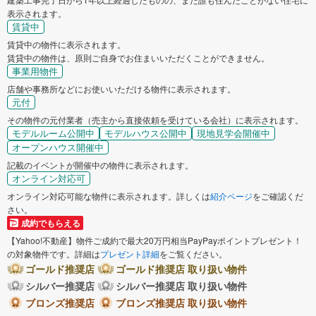
表示されます。
賃貸中
賃貸中の物件に表示されます。
賃貸中の物件は、原則ご自身でお住まいいただくことができません。
事業用物件
店舗や事務所などにお使いいただける物件に表示されます。
元付
その物件の元付業者（売主から直接依頼を受けている会社）に表示されます。
モデルルーム公開中
モデルハウス公開中
現地見学会開催中
オープンハウス開催中
記載のイベントが開催中の物件に表示されます。
オンライン対応可
オンライン対応可能な物件に表示されます。詳しくは
紹介ページ
をご確認くだ
さい。
成約でもらえる
【Yahoo!不動産】物件ご成約で最大20万円相当PayPayポイントプレゼント！
の対象物件です。詳細は
プレゼント詳細
をご覧ください。
ゴールド推奨店
ゴールド推奨店 取り扱い物件
シルバー推奨店
シルバー推奨店 取り扱い物件
ブロンズ推奨店
ブロンズ推奨店 取り扱い物件