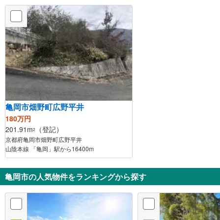
亀岡市畑野町広野平井
180万円
201.91m
（登記）
2
京都府亀岡市畑野町広野平井
山陰本線 「亀岡」駅から16400m
亀岡市の人気物件をランキングから探す