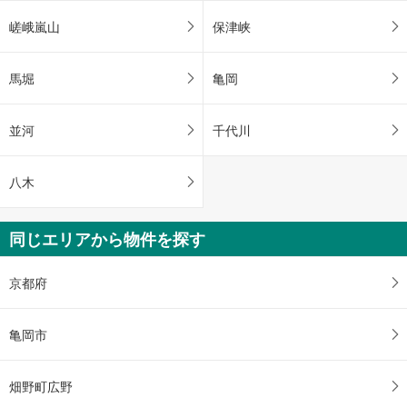
嵯峨嵐山
保津峡
馬堀
亀岡
並河
千代川
八木
同じエリアから物件を探す
京都府
亀岡市
畑野町広野