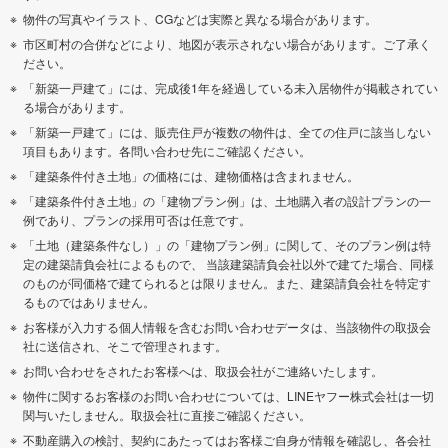
物件の写真やイラスト、CGなどは実際と異なる場合があります。
市区町村の合併などにより、地図が表示されない場合があります。ご了承く
ださい。
「新築一戸建て」には、完成後1年を経過している未入居物件が掲載されてい
る場合があります。
「新築一戸建て」には、販売住戸が複数の物件は、全ての住戸に該当しない
項目もあります。各問い合わせ先にご確認ください。
「建築条件付き土地」の価格には、建物価格は含まれません。
「建築条件付き土地」の「建物プラン例」は、土地購入者の設計プランの一
例であり、プランの採用可否は任意です。
「土地（建築条件なし）」の「建物プラン例」に関して、そのプラン例は特
定の建築請負会社によるもので、 当該建築請負会社以外で建てた場合、同様
のものが同価格で建てられるとは限りません。また、建築請負会社を特定す
るものではありません。
お客様が入力する個人情報を含むお問い合わせデータは、当該物件の取扱会
社に送信され、そこで管理されます。
お問い合わせをされたお客様へは、取扱会社がご連絡いたします。
物件に関するお客様のお問い合わせについては、LINEヤフー株式会社は一切
関与いたしません。取扱会社に直接ご確認ください。
不動産購入の検討、契約にあたってはお客様ご自身が情報を確認し、各会社