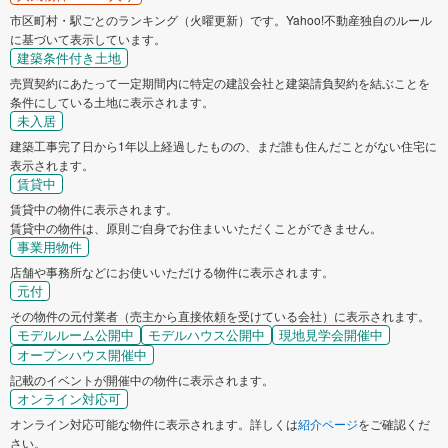
市区町村・駅ごとのランキング（火曜更新）です。Yahoo!不動産独自のルール
に基づいて表示しています。
建築条件付き土地
売買契約にあたって一定期間内に特定の建設会社と建築請負契約を結ぶことを
条件にしている土地に表示されます。
未入居
建築工事完了日から1年以上経過したものの、まだ誰も住んだことがない住宅に
表示されます。
賃貸中
賃貸中の物件に表示されます。
賃貸中の物件は、原則ご自身でお住まいいただくことができません。
事業用物件
店舗や事務所などにお使いいただける物件に表示されます。
元付
その物件の元付業者（売主から直接依頼を受けている会社）に表示されます。
モデルルーム公開中
モデルハウス公開中
現地見学会開催中
オープンハウス開催中
記載のイベントが開催中の物件に表示されます。
オンライン対応可
オンライン対応可能な物件に表示されます。詳しくは
紹介ページ
をご確認くだ
さい。