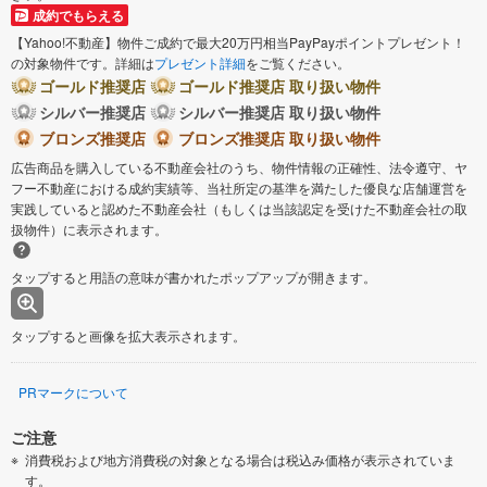
成約でもらえる
【Yahoo!不動産】物件ご成約で最大20万円相当PayPayポイントプレゼント！
の対象物件です。詳細は
プレゼント詳細
をご覧ください。
ゴールド推奨店
ゴールド推奨店 取り扱い物件
シルバー推奨店
シルバー推奨店 取り扱い物件
ブロンズ推奨店
ブロンズ推奨店 取り扱い物件
広告商品を購入している不動産会社のうち、物件情報の正確性、法令遵守、ヤ
フー不動産における成約実績等、当社所定の基準を満たした優良な店舗運営を
実践していると認めた不動産会社（もしくは当該認定を受けた不動産会社の取
扱物件）に表示されます。
タップすると用語の意味が書かれたポップアップが開きます。
タップすると画像を拡大表示されます。
PRマークについて
ご注意
消費税および地方消費税の対象となる場合は税込み価格が表示されていま
す。