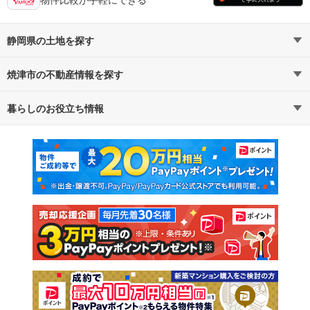
静岡県の土地を探す
焼津市の不動産情報を探す
路線・駅から探す
地域から探す
暮らしのお役立ち情報
不動産・住宅
賃貸住宅
通勤・通学時間から探す
地図から探す
マンションカタログ
教えて！住まいの先生
新築マンション
中古マンション
新築一戸建て
中古一戸建て
注文住宅
土地
売却査定