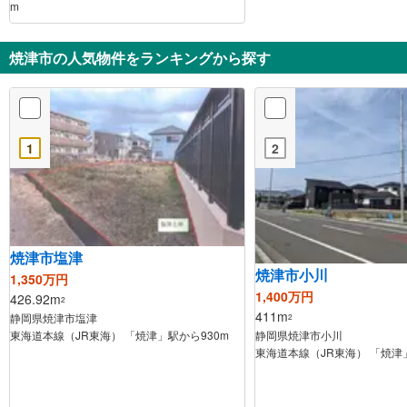
m
焼津市の人気物件をランキングから探す
1
2
焼津市塩津
焼津市小川
1,350万円
1,400万円
426.92m
2
411m
静岡県焼津市塩津
2
東海道本線（JR東海） 「焼津」駅から930m
静岡県焼津市小川
東海道本線（JR東海） 「焼津」