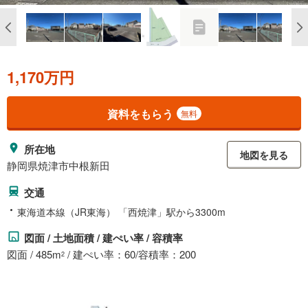
1,170万円
資料をもらう
無料
所在地
地図を見る
静岡県焼津市中根新田
交通
東海道本線（JR東海） 「西焼津」駅から3300m
図面 / 土地面積 / 建ぺい率 / 容積率
図面 / 485m
/ 建ぺい率：60/容積率：200
2