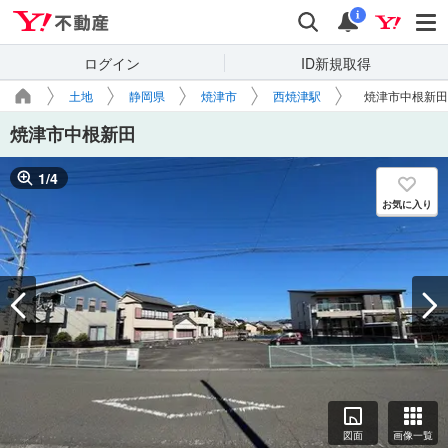
Yahoo!不動産
検索
通知
i
ログイン
ID新規取得
土地
静岡県
焼津市
西焼津駅
焼津市中根新田
焼津市中根新田
1
/
4
お気に入り
図面
画像一覧