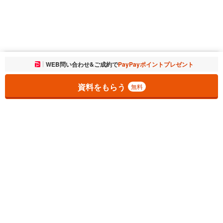
お気に入りに追加しました。
WEB問い合わせ&ご成約で
PayPayポイントプレゼント
一覧を開く
資料をもらう
無料
1
チェックした
件
をまとめて
資料をもらう
無料