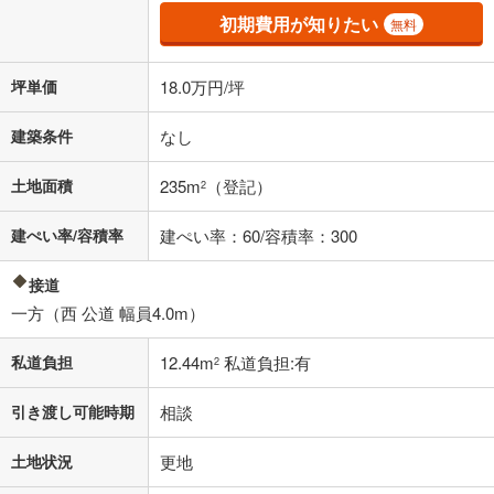
初期費用が知りたい
無料
坪単価
18.0万円/坪
建築条件
なし
土地面積
235m
（登記）
2
建ぺい率/容積率
建ぺい率：60/容積率：300
接道
一方（西 公道 幅員4.0m）
私道負担
12.44m
私道負担:有
2
引き渡し可能時期
相談
土地状況
更地