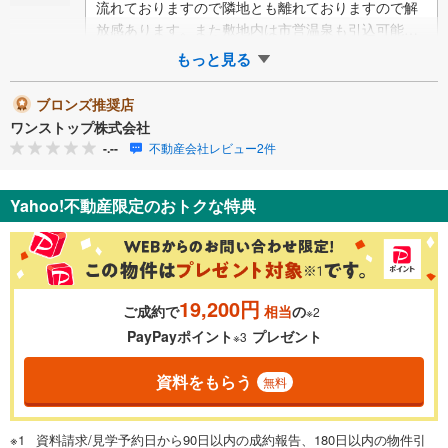
流れておりますので隣地とも離れておりますので解
放感あります。また敷地内は市営温泉も引込可能で
す。住宅用地・収益物件としてアパート用地とし…
もっと見る
ブロンズ推奨店
ワンストップ株式会社
-.--
不動産会社レビュー2件
Yahoo!不動産限定のおトクな特典
19,200円
ご成約で
相当
の
※2
PayPayポイント
プレゼント
※3
資料をもらう
無料
資料請求/見学予約日から90日以内の成約報告、180日以内の物件引