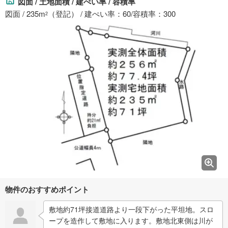
図面 / 土地面積 / 建ぺい率 / 容積率
図面 / 235m
（登記） / 建ぺい率：60/容積率：300
2
物件のおすすめポイント
敷地約71坪接道道路より一段下がった平坦地。スロ
ープを造作して敷地に入ります。敷地北東側は川が