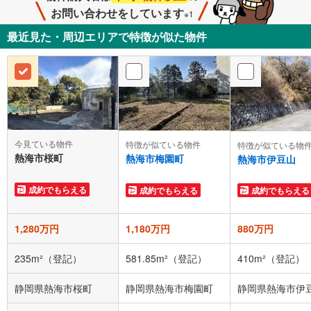
お問い合わせをしています
※1
最近見た・周辺エリアで特徴が似た物件
今見ている物件
特徴が似ている物件
特徴が似ている物
熱海市桜町
熱海市梅園町
熱海市伊豆山
成約でもらえる
成約でもらえる
成約でもらえる
1,280万円
1,180万円
880万円
235m²（登記）
581.85m²（登記）
410m²（登記）
静岡県熱海市桜町
静岡県熱海市梅園町
静岡県熱海市伊