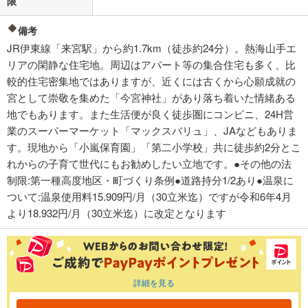
限
備考
JR伊東線「来宮駅」から約1.7km（徒歩約24分）。熱海山手エ
リアの閑静な住宅地。周辺はアパート等の集合住宅も多く、比
較的住宅密集地ではありますが、近くには古くから心願成就の
宮として崇敬を集めた「今宮神社」があり落ち着いた情緒ある
地でもあります。また生活便が良く徒歩圏にコンビニ、24H営
業のスーパーマーケット「マックスバリュ」、JAなどもありま
す。現地から「小嵐保育園」「第二小学校」共に徒歩約2分とこ
れからの子育て世代にもお勧めしたい立地です。●その他の法
制限:第一種高度地区・町づくり条例●道路持分1/2あり●温泉に
ついて:温泉使用料15.909円/月（30立米迄）ですが令和6年4月
より18.932円/月（30立米迄）に改定となります
詳細を見る