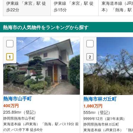
伊東線 「来宮」駅 徒
伊東線 「来宮」駅 徒
東海道本線（JR
歩22分
歩15分
本） 「熱海」駅
48分
熱海市の人気物件をランキングから探す
1
2
熱海市山手町
熱海市林ガ丘町
400万円
1,080万円
235.89m
（登記）
555m
（登記）
2
2
静岡県熱海市山手町
9999年12月（築1年未満）
東海道本線（JR東海） 「熱海」駅 バス19分 前
静岡県熱海市林ガ丘町
の沢 バス停下車 徒歩6分
東海道本線（JR東日本） 「熱