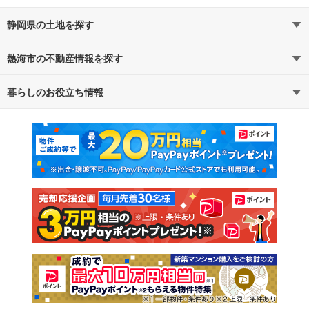
静岡県の土地を探す
熱海市の不動産情報を探す
路線・駅から探す
地域から探す
暮らしのお役立ち情報
不動産・住宅
賃貸住宅
通勤・通学時間から探す
地図から探す
マンションカタログ
教えて！住まいの先生
新築マンション
中古マンション
新築一戸建て
中古一戸建て
注文住宅
土地
売却査定