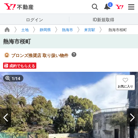
Yahoo!不動産
検索
通知
i
ログイン
ID新規取得
土地
静岡県
熱海市
来宮駅
熱海市桜町
熱海市桜町
ブロンズ推奨店 取り扱い物件
成約でもらえる
1
/
14
お気に入り