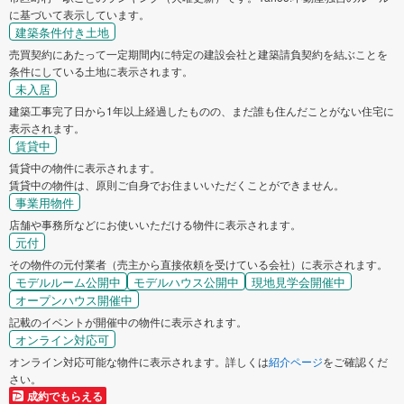
に基づいて表示しています。
建築条件付き土地
売買契約にあたって一定期間内に特定の建設会社と建築請負契約を結ぶことを
条件にしている土地に表示されます。
未入居
建築工事完了日から1年以上経過したものの、まだ誰も住んだことがない住宅に
表示されます。
賃貸中
賃貸中の物件に表示されます。
賃貸中の物件は、原則ご自身でお住まいいただくことができません。
事業用物件
店舗や事務所などにお使いいただける物件に表示されます。
元付
その物件の元付業者（売主から直接依頼を受けている会社）に表示されます。
モデルルーム公開中
モデルハウス公開中
現地見学会開催中
オープンハウス開催中
記載のイベントが開催中の物件に表示されます。
オンライン対応可
オンライン対応可能な物件に表示されます。詳しくは
紹介ページ
をご確認くだ
さい。
成約でもらえる