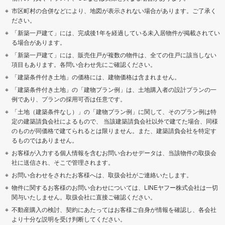
市区町村の合併などにより、地図が表示されない場合があります。ご了承く
ださい。
「新築一戸建て」には、完成後1年を経過している未入居物件が掲載されてい
る場合があります。
「新築一戸建て」には、販売住戸が複数の物件は、全ての住戸に該当しない
項目もあります。各問い合わせ先にご確認ください。
「建築条件付き土地」の価格には、建物価格は含まれません。
「建築条件付き土地」の「建物プラン例」は、土地購入者の設計プランの一
例であり、プランの採用可否は任意です。
「土地（建築条件なし）」の「建物プラン例」に関して、そのプラン例は特
定の建築請負会社によるもので、 当該建築請負会社以外で建てた場合、同様
のものが同価格で建てられるとは限りません。また、建築請負会社を特定す
るものではありません。
お客様が入力する個人情報を含むお問い合わせデータは、当該物件の取扱会
社に送信され、そこで管理されます。
お問い合わせをされたお客様へは、取扱会社がご連絡いたします。
物件に関するお客様のお問い合わせについては、LINEヤフー株式会社は一切
関与いたしません。取扱会社に直接ご確認ください。
不動産購入の検討、契約にあたってはお客様ご自身が情報を確認し、各会社
より十分な説明を受け判断してください。