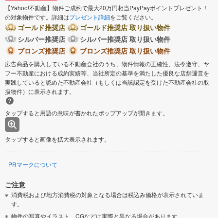
【Yahoo!不動産】物件ご成約で最大20万円相当PayPayポイントプレゼント！
の対象物件です。詳細は
プレゼント詳細
をご覧ください。
ゴールド推奨店
ゴールド推奨店 取り扱い物件
シルバー推奨店
シルバー推奨店 取り扱い物件
ブロンズ推奨店
ブロンズ推奨店 取り扱い物件
広告商品を購入している不動産会社のうち、物件情報の正確性、法令遵守、ヤ
フー不動産における成約実績等、当社所定の基準を満たした優良な店舗運営を
実践していると認めた不動産会社（もしくは当該認定を受けた不動産会社の取
扱物件）に表示されます。
タップすると用語の意味が書かれたポップアップが開きます。
タップすると画像を拡大表示されます。
PRマークについて
ご注意
消費税および地方消費税の対象となる場合は税込み価格が表示されていま
す。
物件の写真やイラスト、CGなどは実際と異なる場合があります。