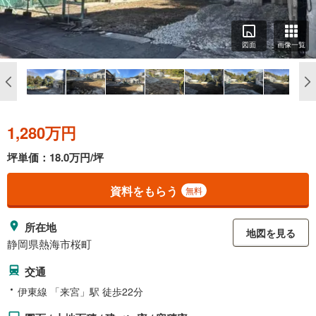
図面
画像一覧
1,280万円
坪単価：18.0万円/坪
資料をもらう
無料
所在地
地図を見る
静岡県熱海市桜町
交通
伊東線 「来宮」駅 徒歩22分