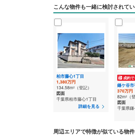
こんな物件も一緒に検討されてい
柏市藤心1丁目
成約で
1,380万円
鎌ケ谷市
134.58m
（登記）
2
370万円
図面
82m
（
2
千葉県柏市藤心1丁目
図面
詳細を見る
千葉県鎌
周辺エリアで特徴が似ている物件