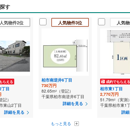
探す
人気物件2位
人気物件3位
人気物
柏市南逆井6丁目
もらえる
成約でもらえ
730万円
2丁目
柏市東1丁目
82.65m
（登記）
2
円
2,770万円
千葉県柏市南逆井6丁目
登記）
51.79m
（実測
2
詳細を見る
市東山2丁目
千葉県柏市東1
詳細を見る
詳細
もっと見る