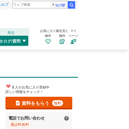
ヘルプ
仙川駅
検索
お気に入り
最近見た
マイ
知る
物件
物件
ページ
タログ/質問
2
人がお気に入り登録中
詳しい情報をチェック！
資料をもらう
無料
電話でお問い合わせ
通話料無料