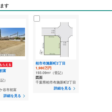
ます
柏市布施新町2丁目
もらえる
1,980万円
初富
193.09m
（登記）
2
図面
登記）
千葉県柏市布施新町2丁目
詳細を見る
ケ谷市初富
詳細を見る