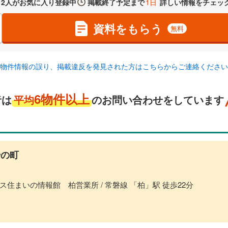
2
人がお気に入り登録中
掲載終了予定まで
1日
詳しい情報をチェッ
資料をもらう
無料
物件情報の誤り、掲載違反を発見された方はこちらからご連絡ください
6物件以上
者は
平均
のお問い合わせをしています
の町
住まいの情報館 柏営業所 / 常磐線 「柏」駅 徒歩22分