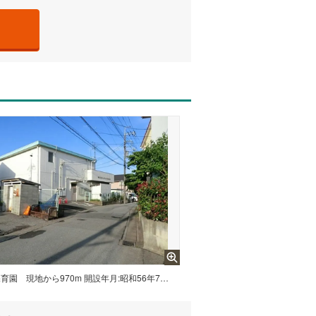
保育園
現地から970m 開設年月:昭和56年7月、受入年齢:生後57日から就学前まで、入園定員数:130名、開園時間:午前7時から午後7時まで、休園日:日曜日、祝休日、年末年始（12月29日から1月3日まで）