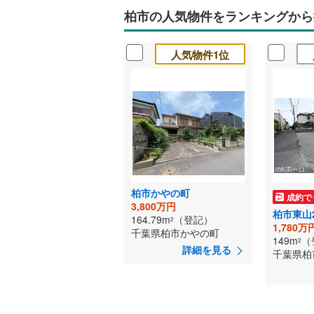
柏市の人気物件をランキングから
人気物件1位
柏市かやの町
成約で
3,800万円
柏市東山
164.79m
（登記）
2
1,780万
千葉県柏市かやの町
149m
（
2
詳細を見る
千葉県柏