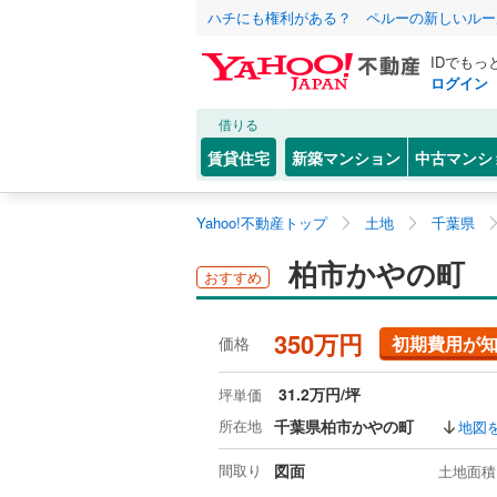
ハチにも権利がある？ ペルーの新しいルー
IDでもっ
ログイン
借りる
賃貸住宅
新築マンション
中古マンシ
Yahoo!不動産トップ
土地
千葉県
柏市かやの町
おすすめ
350万円
初期費用が
価格
31.2万円/坪
坪単価
所在地
千葉県柏市かやの町
地図
間取り
図面
土地面積