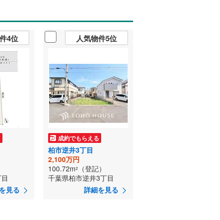
件4位
人気物件5位
る
成約でもらえる
柏市逆井3丁目
2,100万円
）
100.72m
（登記）
2
丁目
千葉県柏市逆井3丁目
を見る
詳細を見る