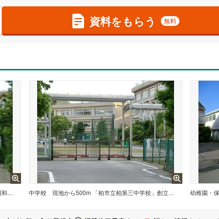
資料をもらう
無料
現地から780m 「柏市立柏第七小学校」昭和45年4月1日創立。柏市のほぼ中央に位置します。
中学校
現地から500m 「柏市立柏第三中学校」創立:1972年（昭和47年）4月1日 運動会や音楽祭などの行事も生徒や先生達が協力して盛り上がります
幼稚園・