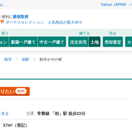
Yahoo! JAPAN
ル
と便利に
新規取得
ボーナスセレクション 人気商品が最大40％
買う
建てる
売る
ョン
新築一戸建て
中古一戸建て
注文住宅
土地
売却査定
カ
柏市
柏駅
柏市かやの町
知りたい
無料
交通
常磐線 「柏」駅 徒歩22分
を見る
37m
（登記）
2