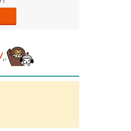
ク！
※1