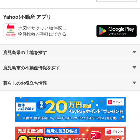
Yahoo!不動産 アプリ
地図でサクッと物件探し
物件比較が手軽にできる
鹿児島県の土地を探す
鹿児島市の不動産情報を探す
路線・駅から探す
地域から探す
暮らしのお役立ち情報
不動産・住宅
賃貸住宅
通勤・通学時間から探す
地図から探す
マンションカタログ
教えて！住まいの先生
新築マンション
中古マンション
新築一戸建て
中古一戸建て
注文住宅
土地