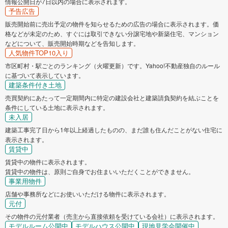
情報公開日が7日以内の場合に表示されます。
予告広告
販売開始前に売出予定の物件を知らせるための広告の場合に表示されます。価
格などが未定のため、すぐには取引できない分譲宅地や新築住宅、マンション
などについて、販売開始時期などを告知します。
人気物件TOP10入り
市区町村・駅ごとのランキング（火曜更新）です。Yahoo!不動産独自のルール
に基づいて表示しています。
建築条件付き土地
売買契約にあたって一定期間内に特定の建設会社と建築請負契約を結ぶことを
条件にしている土地に表示されます。
未入居
建築工事完了日から1年以上経過したものの、まだ誰も住んだことがない住宅に
表示されます。
賃貸中
賃貸中の物件に表示されます。
賃貸中の物件は、原則ご自身でお住まいいただくことができません。
事業用物件
店舗や事務所などにお使いいただける物件に表示されます。
元付
その物件の元付業者（売主から直接依頼を受けている会社）に表示されます。
モデルルーム公開中
モデルハウス公開中
現地見学会開催中