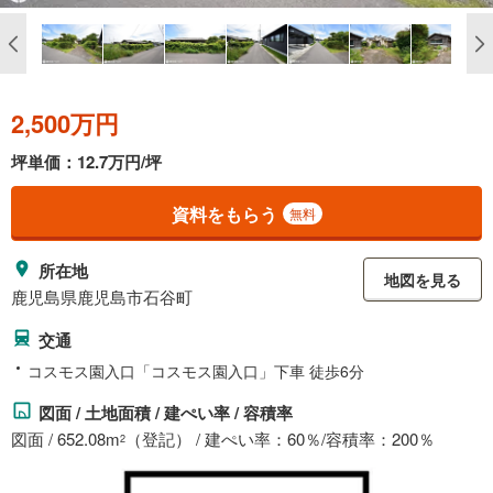
2,500万円
坪単価：12.7万円/坪
資料をもらう
無料
所在地
地図を見る
鹿児島県鹿児島市石谷町
交通
コスモス園入口「コスモス園入口」下車 徒歩6分
図面 / 土地面積 / 建ぺい率 / 容積率
図面 / 652.08m
（登記） / 建ぺい率：60％/容積率：200％
2