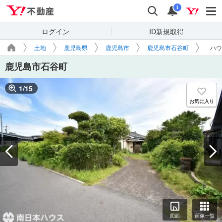
Yahoo!不動産
検索
通知
i
ログイン
ID新規取得
土地
鹿児島県
鹿児島市
鹿児島市石谷町
ハウ
鹿児島市石谷町
1
/
15
お気に入り
図面
画像一覧