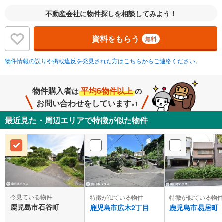
不動産会社に物件探しを相談してみよう！
資料をもらう
無料
物件情報の誤りや掲載違反を発見された方はこちらからご連絡ください。
物件購入者
平均6物件以上
は
の
お問い合わせをしています
※1
最近見た・周辺エリアで特徴が似た物件
今見ている物件
特徴が似ている物件
特徴が似ている物
鹿児島市石谷町
鹿児島市広木2丁目
鹿児島市易居町