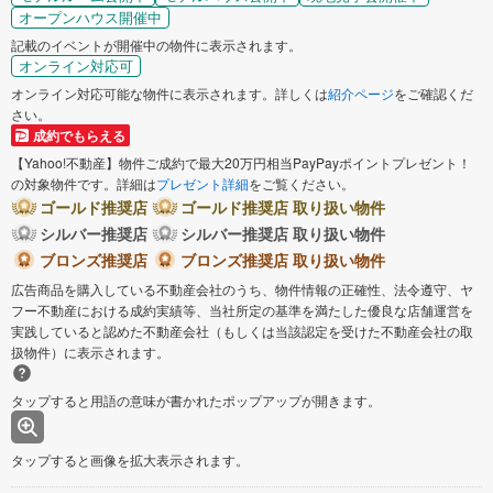
オープンハウス開催中
記載のイベントが開催中の物件に表示されます。
オンライン対応可
オンライン対応可能な物件に表示されます。詳しくは
紹介ページ
をご確認くだ
さい。
成約でもらえる
【Yahoo!不動産】物件ご成約で最大20万円相当PayPayポイントプレゼント！
の対象物件です。詳細は
プレゼント詳細
をご覧ください。
ゴールド推奨店
ゴールド推奨店 取り扱い物件
シルバー推奨店
シルバー推奨店 取り扱い物件
ブロンズ推奨店
ブロンズ推奨店 取り扱い物件
広告商品を購入している不動産会社のうち、物件情報の正確性、法令遵守、ヤ
フー不動産における成約実績等、当社所定の基準を満たした優良な店舗運営を
実践していると認めた不動産会社（もしくは当該認定を受けた不動産会社の取
扱物件）に表示されます。
タップすると用語の意味が書かれたポップアップが開きます。
タップすると画像を拡大表示されます。