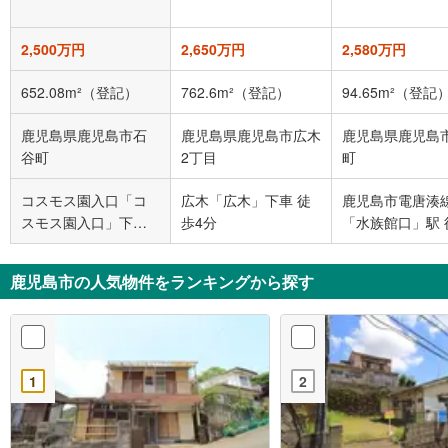
2,500万円
2,650万円
2,580万円
652.08m²（登記）
762.6m²（登記）
94.65m²（登記
鹿児島県鹿児島市石
鹿児島県鹿児島市広木
鹿児島県鹿児島
谷町
2丁目
町
コスモス園入口「コ
広木「広木」下車 徒
鹿児島市電唐湊
スモス園入口」下車
歩4分
「水族館口」駅 
徒歩6分
分
鹿児島市の人気物件をランキングから探す
1
2