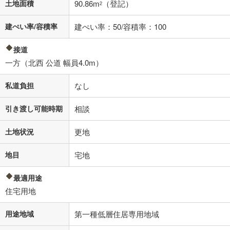
土地面積
90.86m
（登記）
2
建ぺい率/容積率
建ぺい率：50/容積率：100
接道
一方（北西 公道 幅員4.0m）
私道負担
なし
引き渡し可能時期
相談
土地状況
更地
地目
宅地
最適用途
住宅用地
用途地域
第一種低層住居専用地域