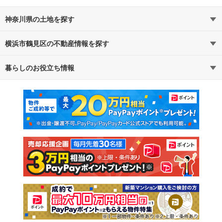
神奈川県の土地を探す
横浜市鶴見区の不動産情報を探す
路線・駅から探す
地域から探す
暮らしのお役立ち情報
不動産・住宅
賃貸住宅
通勤・通学時間から探す
地図から探す
マンションカタログ
教えて！住まいの先生
新築マンション
中古マンション
新築一戸建て
中古一戸建て
注文住宅
土地
売却査定