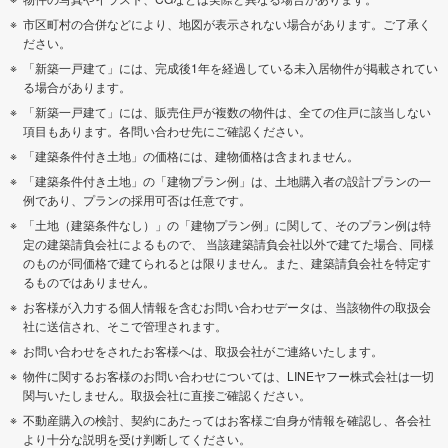
市区町村の合併などにより、地図が表示されない場合があります。ご了承く
ださい。
「新築一戸建て」には、完成後1年を経過している未入居物件が掲載されてい
る場合があります。
「新築一戸建て」には、販売住戸が複数の物件は、全ての住戸に該当しない
項目もあります。各問い合わせ先にご確認ください。
「建築条件付き土地」の価格には、建物価格は含まれません。
「建築条件付き土地」の「建物プラン例」は、土地購入者の設計プランの一
例であり、プランの採用可否は任意です。
「土地（建築条件なし）」の「建物プラン例」に関して、そのプラン例は特
定の建築請負会社によるもので、 当該建築請負会社以外で建てた場合、同様
のものが同価格で建てられるとは限りません。また、建築請負会社を特定す
るものではありません。
お客様が入力する個人情報を含むお問い合わせデータは、当該物件の取扱会
社に送信され、そこで管理されます。
お問い合わせをされたお客様へは、取扱会社がご連絡いたします。
物件に関するお客様のお問い合わせについては、LINEヤフー株式会社は一切
関与いたしません。取扱会社に直接ご確認ください。
不動産購入の検討、契約にあたってはお客様ご自身が情報を確認し、各会社
より十分な説明を受け判断してください。