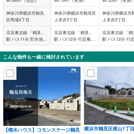
90.86m²（登記）
86.19m²（実測）
90.35m²（実測
神奈川県横浜市鶴見
神奈川県横浜市鶴見区
神奈川県横浜市
区馬場4丁目
上末吉3丁目
上末吉3丁目
京浜東北線 「鶴見」
京浜東北線 「鶴見」
京浜東北線 「鶴
駅 バス11分 貯水池前
駅 バス12分 行定庵前
駅 バス12分 行
バス停下車 徒歩5分
バス停下車 徒歩4分
バス停下車 徒歩
こんな物件も一緒に検討されています
横浜市鶴見区梶山1丁
【積水ハウス】コモンステージ鶴見