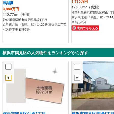
3,730万円
馬場II
125.69m
（実測）
2
3,880万円
神奈川県横浜市鶴見区梶山1丁
110.77m
（実測）
2
京浜東北線 「鶴見」駅 バス14
神奈川県横浜市鶴見区馬場4丁目
車 徒歩3分
京浜東北線 「鶴見」駅 バス20分 東寺尾二丁目
成約でもらえる
バス停下車 徒歩3分
横浜市鶴見区の人気物件をランキングから探す
1
2
横浜市鶴見区仲通3丁目
横浜市鶴見区馬場4丁