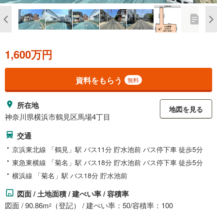
1,600万円
資料をもらう
無料
所在地
地図を見る
神奈川県横浜市鶴見区馬場4丁目
交通
京浜東北線 「鶴見」駅 バス11分 貯水池前 バス停下車 徒歩5分
東急東横線 「菊名」駅 バス18分 貯水池前 バス停下車 徒歩5分
横浜線 「菊名」駅 バス18分 貯水池前
図面 / 土地面積 / 建ぺい率 / 容積率
図面 / 90.86m
（登記） / 建ぺい率：50/容積率：100
2