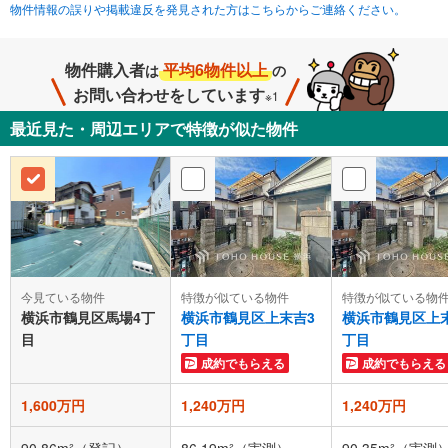
物件情報の誤りや掲載違反を発見された方はこちらからご連絡ください。
物件購入者
平均6物件以上
は
の
お問い合わせをしています
※1
最近見た・周辺エリアで特徴が似た物件
今見ている物件
特徴が似ている物件
特徴が似ている物
横浜市鶴見区馬場4丁
横浜市鶴見区上末吉3
横浜市鶴見区上
目
丁目
丁目
成約でもらえる
成約でもらえる
1,600万円
1,240万円
1,240万円