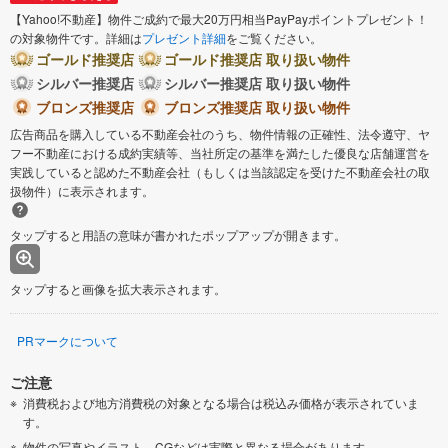
【Yahoo!不動産】物件ご成約で最大20万円相当PayPayポイントプレゼント！
の対象物件です。詳細は
プレゼント詳細
をご覧ください。
ゴールド推奨店
ゴールド推奨店 取り扱い物件
シルバー推奨店
シルバー推奨店 取り扱い物件
ブロンズ推奨店
ブロンズ推奨店 取り扱い物件
広告商品を購入している不動産会社のうち、物件情報の正確性、法令遵守、ヤ
フー不動産における成約実績等、当社所定の基準を満たした優良な店舗運営を
実践していると認めた不動産会社（もしくは当該認定を受けた不動産会社の取
扱物件）に表示されます。
タップすると用語の意味が書かれたポップアップが開きます。
タップすると画像を拡大表示されます。
PRマークについて
ご注意
消費税および地方消費税の対象となる場合は税込み価格が表示されていま
す。
物件の写真やイラスト、CGなどは実際と異なる場合があります。