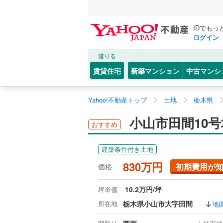
IDでもっ
ログイン
借りる
賃貸住宅
新築マンション
中古マンシ
Yahoo!不動産トップ
土地
栃木県
小山市田間10号
おすすめ
建築条件付き土地
830万円
初期費用が
価格
10.2万円/坪
坪単価
所在地
栃木県小山市大字田間
地