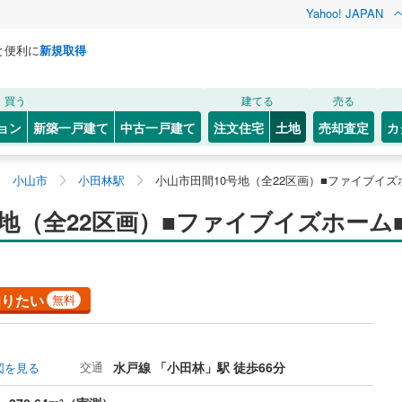
Yahoo! JAPAN
と便利に
新規取得
買う
建てる
売る
ョン
新築一戸建て
中古一戸建て
注文住宅
土地
売却査定
カ
小山市
小田林駅
小山市田間10号地（全22区画）■ファイブイズ
地（全22区画）■ファイブイズホーム
知りたい
無料
交通
水戸線 「小田林」駅 徒歩66分
図を見る