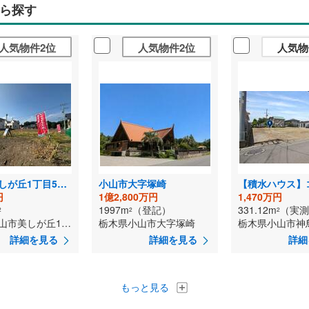
ら探す
人気物件2位
人気物件2位
人気物
小山市美しが丘1丁目5期2号地（全2区画）■ファイブイズホーム■
小山市大字塚崎
円
1億2,800万円
1,470万円
1997m
（登記）
331.12m
（実測
2
2
2
栃木県小山市美しが丘1丁目
栃木県小山市大字塚崎
栃木県小山市神
詳細を見る
詳細を見る
詳細
もっと見る