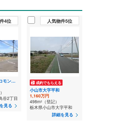
件4位
人気物件5位
【積水ハウス】コモンフォレスト小山神鳥谷二丁目【販売代理】
成約でもらえる
小山市大字平和
）
1,160万円
鳥谷2丁目
498m
（登記）
2
を見る
栃木県小山市大字平和
詳細を見る