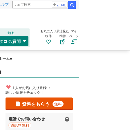
ヘルプ
ZONE
検索
お気に入り
最近見た
マイ
知る
物件
物件
ページ
タログ/質問
ホーム■
■
1
人がお気に入り登録中
詳しい情報をチェック！
資料をもらう
無料
電話でお問い合わせ
通話料無料