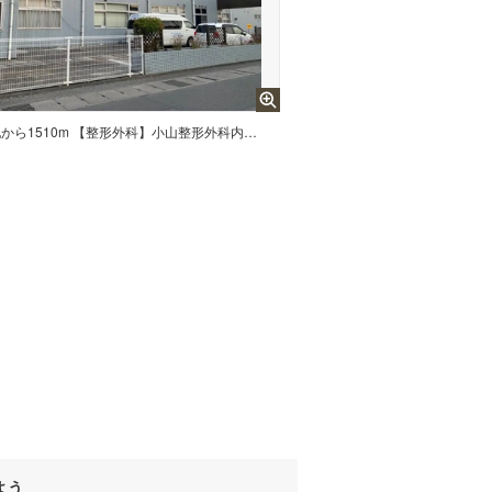
現地から1510m 【整形外科】小山整形外科内科まで1510m
よう