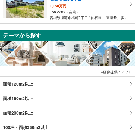
1,150万円
158.22m
（実測）
2
宮城県塩竈市楓町2丁目 / 仙石線 「東塩釜」駅 徒歩10分
テーマから探す
画像提供：アフロ
面積120m2以上
面積150m2以上
面積200m2以上
100坪・面積330m2以上