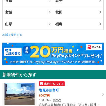
青森
岩手
宮城
秋田
山形
福島
地域を変更する
新着物件から探す
成約でもらえる
塩竈市新富町
800万円
138.39m
（登記）
2
宮城県塩竈市新富町 / 仙石線 「西塩釜」駅 徒歩10分