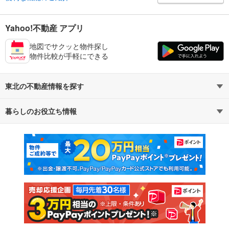
Yahoo!不動産 アプリ
地図でサクッと物件探し
物件比較が手軽にできる
東北の不動産情報を探す
暮らしのお役立ち情報
不動産・住宅
賃貸住宅
マンションカタログ
教えて！住まいの先生
新築マンション
中古マンション
新築一戸建て
中古一戸建て
注文住宅
土地
売却査定