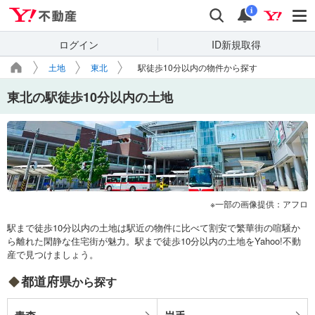
Yahoo!不動産
検索
通知
i
ログイン
ID新規取得
土地
東北
駅徒歩10分以内の物件から探す
東北の駅徒歩10分以内の土地
一部の画像提供：アフロ
駅まで徒歩10分以内の土地は駅近の物件に比べて割安で繁華街の喧騒か
ら離れた閑静な住宅街が魅力。駅まで徒歩10分以内の土地をYahoo!不動
産で見つけましょう。
都道府県
から探す