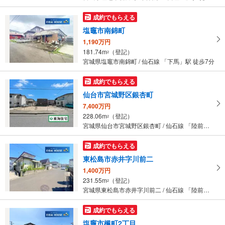
成約でもらえる
塩竈市南錦町
1,190万円
181.74m
（登記）
2
宮城県塩竈市南錦町 / 仙石線 「下馬」駅 徒歩7分
成約でもらえる
仙台市宮城野区銀杏町
7,400万円
228.06m
（登記）
2
宮城県仙台市宮城野区銀杏町 / 仙石線 「陸前原ノ町」駅 徒歩5分
成約でもらえる
東松島市赤井字川前二
1,400万円
231.55m
（登記）
2
宮城県東松島市赤井字川前二 / 仙石線 「陸前赤井」駅 徒歩4分
成約でもらえる
塩竈市楓町2丁目