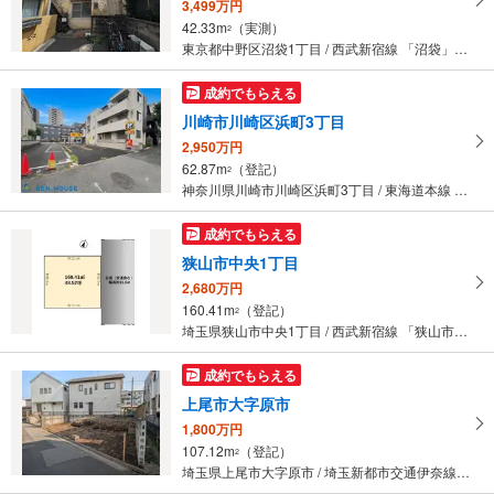
3,499万円
42.33m
（実測）
2
東京都中野区沼袋1丁目 / 西武新宿線 「沼袋」駅 徒歩5分
成約でもらえる
川崎市川崎区浜町3丁目
2,950万円
62.87m
（登記）
2
神奈川県川崎市川崎区浜町3丁目 / 東海道本線 「川崎」駅 バス12分 四ツ角 バス停下車 徒歩2分
成約でもらえる
狭山市中央1丁目
2,680万円
160.41m
（登記）
2
埼玉県狭山市中央1丁目 / 西武新宿線 「狭山市」駅 徒歩16分
成約でもらえる
上尾市大字原市
1,800万円
107.12m
（登記）
2
埼玉県上尾市大字原市 / 埼玉新都市交通伊奈線 「原市」駅 徒歩9分