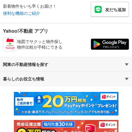
新着物件をいち早くお届け！
友だち追加
便利な機能のご紹介
Yahoo!不動産 アプリ
地図でサクッと物件探し
物件比較が手軽にできる
関東の不動産情報を探す
暮らしのお役立ち情報
不動産・住宅
賃貸住宅
マンションカタログ
教えて！住まいの先生
新築マンション
中古マンション
新築一戸建て
中古一戸建て
注文住宅
土地