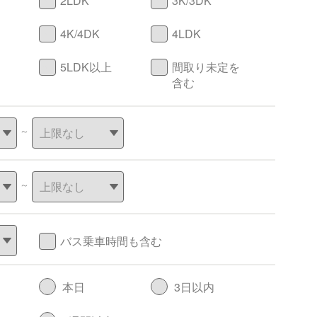
2LDK
3K/3DK
4K/4DK
4LDK
5LDK以上
間取り未定を
含む
～
～
バス乗車時間も含む
本日
3日以内