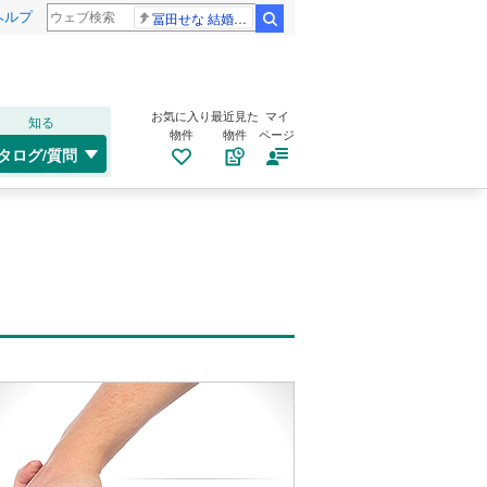
ヘルプ
冨田せな 結婚発表
検索
お気に入り
最近見た
マイ
知る
物件
物件
ページ
タログ/質問