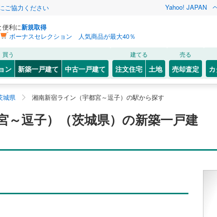
Yahoo! JAPAN
金にご協力ください
と便利に
新規取得
ボーナスセレクション 人気商品が最大40％
買う
建てる
売る
ョン
新築一戸建て
中古一戸建て
注文住宅
土地
売却査定
カ
茨城県
湘南新宿ライン（宇都宮～逗子）の駅から探す
宮～逗子）（茨城県）の新築一戸建