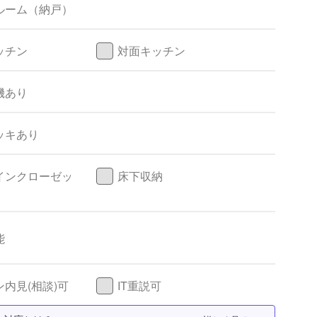
ルーム（納戸）
ッチン
対面キッチン
機あり
ッキあり
インクローゼッ
床下収納
能
内見(相談)可
IT重説可