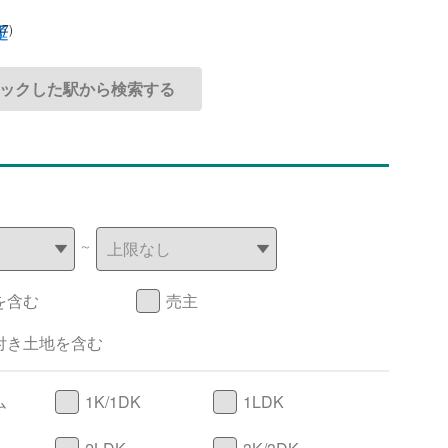
37)
～
を含む
売主
付き土地を含む
ム
1K/1DK
1LDK