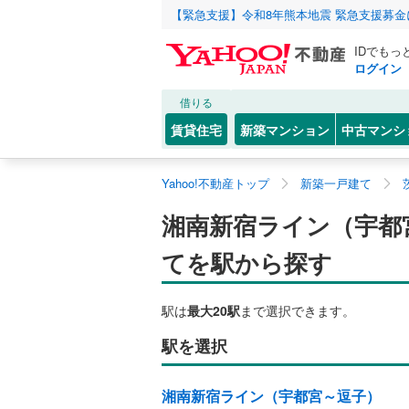
【緊急支援】令和8年熊本地震 緊急支援募
IDでもっ
ログイン
借りる
賃貸住宅
新築マンション
中古マンシ
Yahoo!不動産トップ
新築一戸建て
湘南新宿ライン（宇都
てを駅から探す
駅は
最大20駅
まで選択できます。
駅を選択
湘南新宿ライン（宇都宮～逗子）