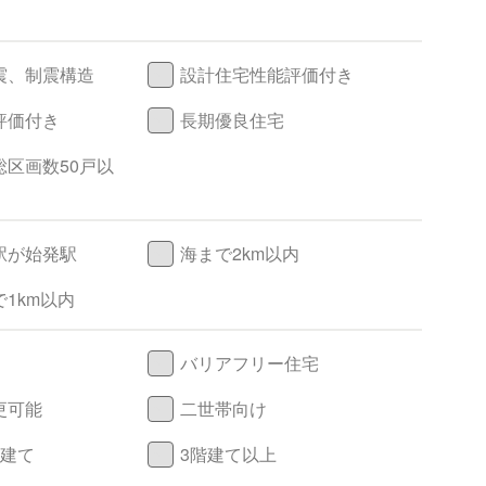
震、制震構造
設計住宅性能評価付き
評価付き
長期優良住宅
総区画数50戸以
駅が始発駅
海まで2km以内
1km以内
バリアフリー住宅
更可能
二世帯向け
階建て
3階建て以上