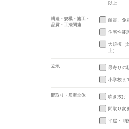
以上
構造・規模・施工・
耐震、免
品質・工法関連
住宅性能
大規模（
上）
立地
最寄りの
小学校まで
間取り・居室全体
吹き抜け
間取り変
平屋・1