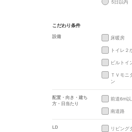
5日以内
こだわり条件
設備
床暖房
トイレ２
ビルトイ
ＴＶモニ
ン
配置・向き・建ち
前道6m以
方・日当たり
南道路
LD
リビング