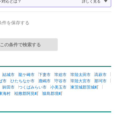
ン対応とは？
詳しく見る
条件を保存する
結城市
龍ケ崎市
下妻市
常総市
常陸太田市
高萩市
ば市
ひたちなか市
鹿嶋市
守谷市
常陸大宮市
那珂市
鉾田市
つくばみらい市
小美玉市
東茨城郡茨城町
東海村
稲敷郡阿見町
猿島郡境町