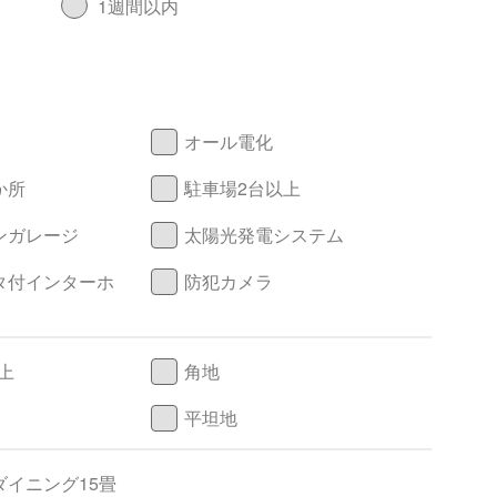
1週間以内
オール電化
か所
駐車場2台以上
ンガレージ
太陽光発電システム
タ付インターホ
防犯カメラ
上
角地
平坦地
ダイニング15畳