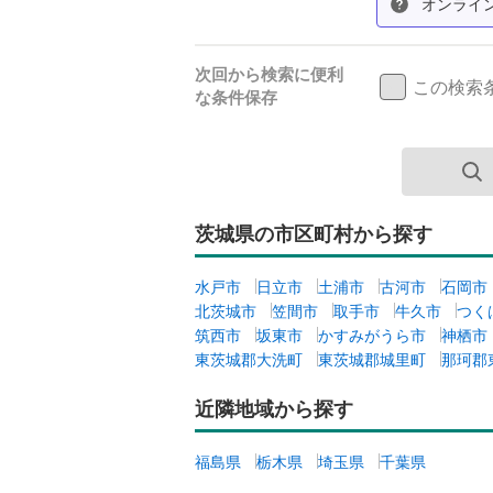
オンライ
次回から検索に便利
この検索
な条件保存
茨城県の市区町村から探す
水戸市
日立市
土浦市
古河市
石岡市
北茨城市
笠間市
取手市
牛久市
つく
筑西市
坂東市
かすみがうら市
神栖市
東茨城郡大洗町
東茨城郡城里町
那珂郡
近隣地域から探す
福島県
栃木県
埼玉県
千葉県