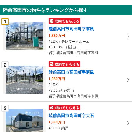
知
陸前高田市の物件をランキングから探す
を
受
1
成約でもらえる
け
陸前高田市高田町字寒風
取
1,880万円
る
4LDK＋テレワークルーム
・
103.68m
（登記）
2
条
岩手県陸前高田市高田町字寒風
件
を
2
成約でもらえる
マ
陸前高田市高田町字寒風
イ
1,980万円
ペ
3LDK
ー
77.35m
（登記）
2
岩手県陸前高田市高田町字寒風
ジ
に
2
成約でもらえる
保
陸前高田市高田町字大石
存
す
1,880万円
4LDK＋納戸
る