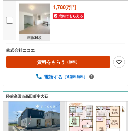
1,780万円
成約でもらえる
画像
36
枚
株式会社ニコエ
資料をもらう
（無料）
電話する
（通話料無料）
陸前高田市高田町字大石