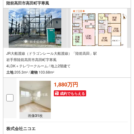
陸前高田市高田町字寒風
JR大船渡線（ドラゴンレール大船渡線）「陸前高田」駅
岩手県陸前高田市高田町字寒風
4LDK＋テレワークルーム / 地上2階建て
土地
205.3m
/
建物
103.68m
2
2
1,880万円
成約でもらえる
画像
31
枚
株式会社ニコエ