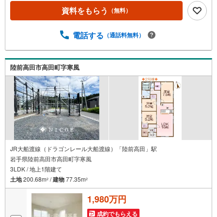
資料をもらう
（無料）
電話する
（通話料無料）
陸前高田市高田町字寒風
JR大船渡線（ドラゴンレール大船渡線）「陸前高田」駅
岩手県陸前高田市高田町字寒風
3LDK / 地上1階建て
土地
200.68m
/
建物
77.35m
2
2
1,980万円
成約でもらえる