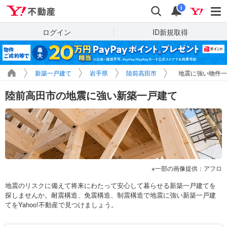
Yahoo!不動産
検索
通知
i
ログイン
ID新規取得
新築一戸建て
岩手県
陸前高田市
地震に強い物件一
陸前高田市の地震に強い新築一戸建て
一部の画像提供：アフロ
地震のリスクに備えて将来にわたって安心して暮らせる新築一戸建てを
探しませんか。耐震構造、免震構造、制震構造で地震に強い新築一戸建
てをYahoo!不動産で見つけましょう。