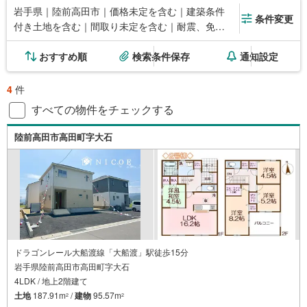
岩手県｜陸前高田市｜価格未定を含む｜建築条件
条件変更
付き土地を含む｜間取り未定を含む｜耐震、免
震、制震構造
おすすめ順
検索条件保存
通知設定
4
件
すべての物件をチェックする
陸前高田市高田町字大石
ドラゴンレール大船渡線「大船渡」駅徒歩15分
岩手県陸前高田市高田町字大石
4LDK / 地上2階建て
土地
187.91m
/
建物
95.57m
2
2