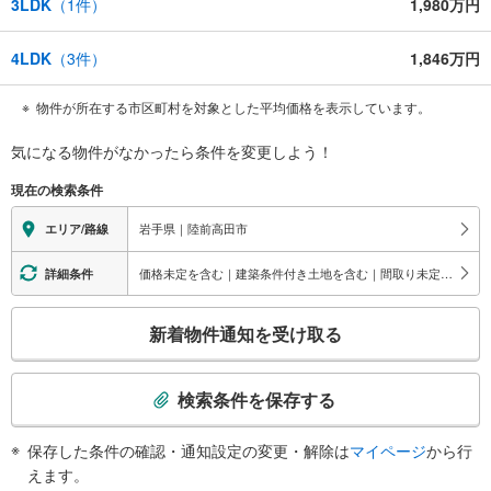
3LDK
（
1
件）
1,980万円
4LDK
（
3
件）
1,846万円
物件が所在する市区町村を対象とした平均価格を表示しています。
気になる物件がなかったら
条件を変更しよう！
現在の検索条件
岩手県｜陸前高田市
エリア/路線
価格未定を含む｜建築条件付き土地を含む｜間取り未定を含む｜耐震、免震、制震構造
詳細条件
こ
新着物件通知を受け取る
の
検
索
検索条件を保存する
条
件
保存した条件の確認・通知設定の変更・解除は
マイページ
から行
で
えます。
通