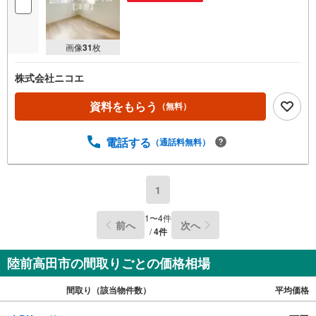
画像
31
枚
株式会社ニコエ
資料をもらう
（無料）
電話する
（通話料無料）
1
1
〜
4
件
前へ
次へ
/
4
件
陸前高田市の間取りごとの価格相場
間取り（該当物件数）
平均価格