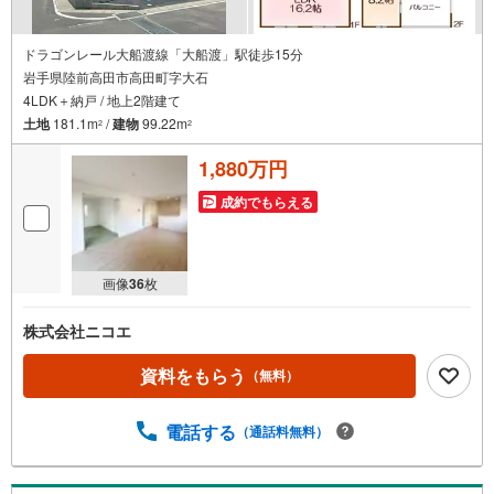
ドラゴンレール大船渡線「大船渡」駅徒歩15分
岩手県陸前高田市高田町字大石
4LDK＋納戸 / 地上2階建て
土地
181.1m
/
建物
99.22m
2
2
1,880万円
成約でもらえる
画像
36
枚
株式会社ニコエ
資料をもらう
（無料）
電話する
（通話料無料）