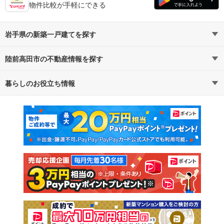
物件比較が手軽にできる
岩手県の新築一戸建てを探す
陸前高田市の不動産情報を探す
路線・駅から探す
地域から探す
暮らしのお役立ち情報
不動産・住宅
賃貸住宅
通勤・通学時間から探す
地図から探す
マンションカタログ
教えて！住まいの先生
新築マンション
中古マンション
新築一戸建て
中古一戸建て
注文住宅
土地
売却査定