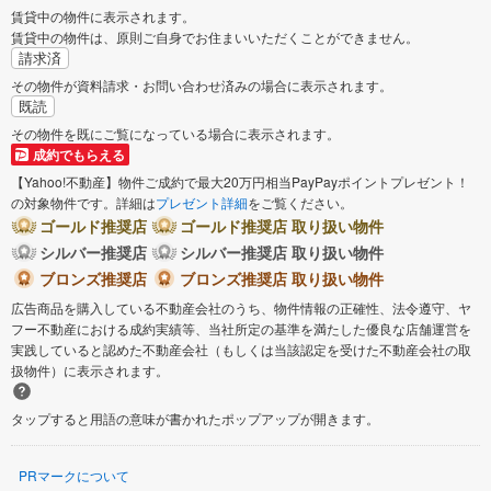
賃貸中の物件に表示されます。
賃貸中の物件は、原則ご自身でお住まいいただくことができません。
請求済
その物件が資料請求・お問い合わせ済みの場合に表示されます。
既読
その物件を既にご覧になっている場合に表示されます。
成約でもらえる
【Yahoo!不動産】物件ご成約で最大20万円相当PayPayポイントプレゼント！
の対象物件です。詳細は
プレゼント詳細
をご覧ください。
ゴールド推奨店
ゴールド推奨店 取り扱い物件
シルバー推奨店
シルバー推奨店 取り扱い物件
ブロンズ推奨店
ブロンズ推奨店 取り扱い物件
広告商品を購入している不動産会社のうち、物件情報の正確性、法令遵守、ヤ
フー不動産における成約実績等、当社所定の基準を満たした優良な店舗運営を
実践していると認めた不動産会社（もしくは当該認定を受けた不動産会社の取
扱物件）に表示されます。
タップすると用語の意味が書かれたポップアップが開きます。
PRマークについて