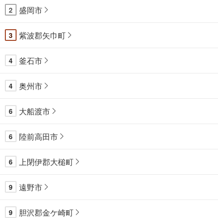
盛岡市
2
紫波郡矢巾町
3
釜石市
4
奥州市
4
大船渡市
6
陸前高田市
6
上閉伊郡大槌町
6
遠野市
9
胆沢郡金ケ崎町
9