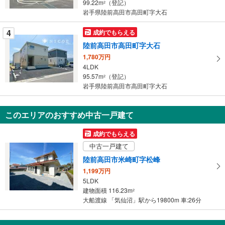
99.22m
（登記）
2
岩手県陸前高田市高田町字大石
4
成約でもらえる
陸前高田市高田町字大石
1,780万円
4LDK
95.57m
（登記）
2
岩手県陸前高田市高田町字大石
このエリアのおすすめ中古一戸建て
成約でもらえる
中古一戸建て
陸前高田市米崎町字松峰
1,199万円
5LDK
建物面積 116.23m
2
大船渡線 「気仙沼」駅から19800m 車:26分