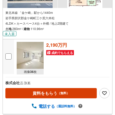
東北本線 「金ケ崎」駅から1440m
岩手県胆沢郡金ケ崎町三ケ尻六本松
4LDK＋カースペース4台＋外構 / 地上2階建て
土地
283m
/
建物
110.96m
2
2
未入居
2,190万円
成約でもらえる
画像
36
枚
株式会社ニコエ
資料をもらう
（無料）
電話する
（通話料無料）