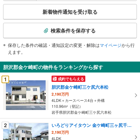
情
こ
報
新着物件通知を受け取る
の
検
索
検索条件を保存する
条
件
保存した条件の確認・通知設定の変更・解除は
マイページ
から行
で
えます。
通
知
胆沢郡金ケ崎町の物件をランキングから探す
を
受
1
成約でもらえる
け
胆沢郡金ケ崎町三ケ尻六本松
取
2,190万円
る
4LDK＋カースペース4台＋外構
・
110.96m
（登記）
2
条
岩手県胆沢郡金ケ崎町三ケ尻六本松
件
を
2
いろどりアイタウン 金ケ崎町三ヶ尻千刈野
マ
2,190万円
イ
4LDK