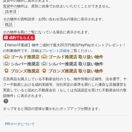
賃貸中の物件に表示されます。
賃貸中の物件は、原則ご自身でお住まいいただくことができません。
請求済
その物件が資料請求・お問い合わせ済みの場合に表示されます。
既読
その物件を既にご覧になっている場合に表示されます。
成約でもらえる
【Yahoo!不動産】物件ご成約で最大20万円相当PayPayポイントプレゼント！
の対象物件です。詳細は
プレゼント詳細
をご覧ください。
ゴールド推奨店
ゴールド推奨店 取り扱い物件
シルバー推奨店
シルバー推奨店 取り扱い物件
ブロンズ推奨店
ブロンズ推奨店 取り扱い物件
広告商品を購入している不動産会社のうち、物件情報の正確性、法令遵守、ヤ
フー不動産における成約実績等、当社所定の基準を満たした優良な店舗運営を
実践していると認めた不動産会社（もしくは当該認定を受けた不動産会社の取
扱物件）に表示されます。
タップすると用語の意味が書かれたポップアップが開きます。
PRマークについて