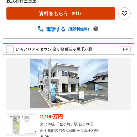
株式会社ニコエ
資料をもらう
（無料）
電話する
（通話料無料）
いろどりアイタウン 金ケ崎町三ヶ尻千刈野
PR
2,190万円
東北本線 「金ケ崎」駅 徒歩26分
岩手県胆沢郡金ケ崎町三ケ尻千刈野
4LDK /