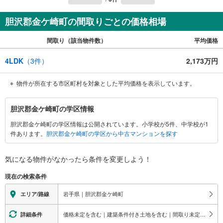
胆沢郡金ケ崎町の間取りごとの価格相場
間取り（該当物件数）
平均価格
4LDK
（
3
件）
2,173万円
物件が所在する市区町村を対象とした平均価格を表示しています。
胆
胆沢郡金ケ崎町の学区情報
沢
胆沢郡金ケ崎町の学区情報は公開されています。小学校が5件、中学校が1
郡
件あります。
胆沢郡金ケ崎町の学区から中古マンションを探す
金
ケ
崎
気になる物件がなかったら
条件を変更しよう！
町
現在の検索条件
に
関
岩手県｜胆沢郡金ケ崎町
エリア/路線
す
る
価格未定を含む｜建築条件付き土地を含む｜間取り未定を含む｜対面キッチン
詳細条件