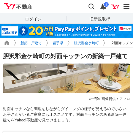
Yahoo!不動産
検索
通知
i
ログイン
ID新規取得
新築一戸建て
岩手県
胆沢郡金ケ崎町
対面キッチン
胆沢郡金ケ崎町の対面キッチンの新築一戸建て
一部の画像提供：アフロ
対面キッチンなら調理をしながらダイニングの様子が見えるので小さい
お子さんがいるご家庭にもオススメです。対面キッチンのある新築一戸
建てをYahoo!不動産で見つけましょう。