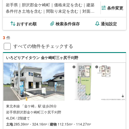
岩手県｜胆沢郡金ケ崎町｜価格未定を含む｜建築
条件変更
条件付き土地を含む｜間取り未定を含む｜対面キ
ッチン
おすすめ順
検索条件保存
通知設定
3
件
すべての物件をチェックする
いろどりアイタウン 金ケ崎町三ヶ尻千刈野
東北本線 「金ケ崎」駅 徒歩26分
岩手県胆沢郡金ケ崎町三ケ尻千刈野
4LDK / 2階建て
土地
285.39m
・324.16m
/
建物
112.15m
・114.27m
2
2
2
2