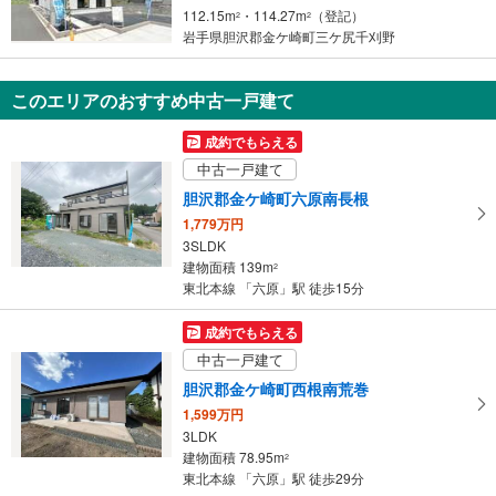
112.15m
・114.27m
（登記）
ペ
2
2
岩手県胆沢郡金ケ崎町三ケ尻千刈野
ー
ジ
に
このエリアのおすすめ中古一戸建て
保
存
成約でもらえる
す
中古一戸建て
る
胆沢郡金ケ崎町六原南長根
1,779万円
3SLDK
建物面積 139m
2
東北本線 「六原」駅 徒歩15分
成約でもらえる
中古一戸建て
胆沢郡金ケ崎町西根南荒巻
1,599万円
3LDK
建物面積 78.95m
2
東北本線 「六原」駅 徒歩29分