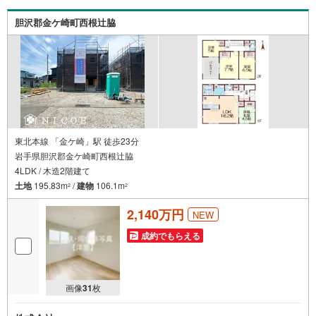
胆沢郡金ケ崎町西根辻脇
東北本線 「金ケ崎」駅 徒歩23分
岩手県胆沢郡金ケ崎町西根辻脇
4LDK / 木造2階建て
土地
195.83m
/
建物
106.1m
2
2
2,140万円
NEW
成約でもらえる
画像
31
枚