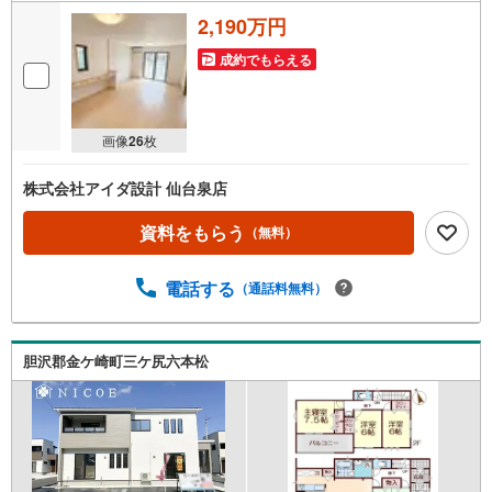
2,190万円
成約でもらえる
画像
26
枚
株式会社アイダ設計 仙台泉店
資料をもらう
（無料）
電話する
（通話料無料）
胆沢郡金ケ崎町三ケ尻六本松