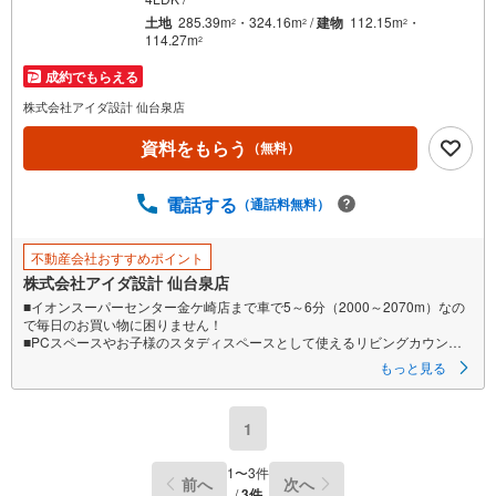
土地
285.39m
・324.16m
/
建物
112.15m
・
2
2
2
114.27m
2
成約でもらえる
株式会社アイダ設計 仙台泉店
資料をもらう
（無料）
電話する
（通話料無料）
不動産会社おすすめポイント
株式会社アイダ設計 仙台泉店
■イオンスーパーセンター金ケ崎店まで車で5～6分（2000～2070m）なの
で毎日のお買い物に困りません！
■PCスペースやお子様のスタディスペースとして使えるリビングカウンタ
ー付き。
もっと見る
■全居室南向きのため陽当たり良好！ゆとりの広さのバルコニーはお洗濯に
重宝します。
1
1
〜
3
件
前へ
次へ
/
3
件