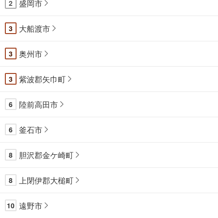
盛岡市
2
大船渡市
3
奥州市
3
紫波郡矢巾町
3
陸前高田市
6
釜石市
6
胆沢郡金ケ崎町
8
上閉伊郡大槌町
8
遠野市
10