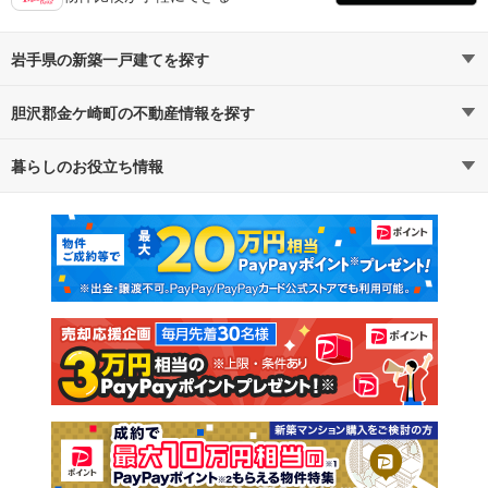
岩手県の新築一戸建てを探す
胆沢郡金ケ崎町の不動産情報を探す
路線・駅から探す
地域から探す
暮らしのお役立ち情報
不動産・住宅
賃貸住宅
通勤・通学時間から探す
地図から探す
マンションカタログ
教えて！住まいの先生
新築マンション
中古マンション
新築一戸建て
中古一戸建て
注文住宅
土地
売却査定