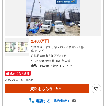
2,480万円
陸羽東線 「古川」駅 バス7分 西館 バス停下
車 徒歩4分
宮城県大崎市古川西館2丁目
4LDK / 2026年8月（築1年未満）
土地
166.85m
/
建物
113.44m
2
2
成約でもらえる
永大ハウス工業 富谷店
資料をもらう
（無料）
電話する
（通話料無料）