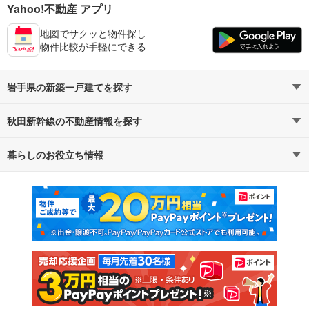
Yahoo!不動産 アプリ
地図でサクッと物件探し
物件比較が手軽にできる
岩手県の新築一戸建てを探す
秋田新幹線の不動産情報を探す
路線・駅から探す
地域から探す
暮らしのお役立ち情報
不動産・住宅
賃貸住宅
通勤・通学時間から探す
地図から探す
マンションカタログ
教えて！住まいの先生
新築マンション
中古マンション
新築一戸建て
中古一戸建て
注文住宅
土地
売却査定