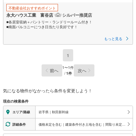
不動産会社おすすめポイント
永大ハウス工業 富谷店
シルバー推奨店
■各居室収納＋パントリー・ランドリールーム付き！
■南面バルコニーにつき日当たり良好です！
～永大ハウス工業の強み～
もっと見る
仙台市を中心に宮城県内の多数店舗で展開中！こちらでは当社の強みを大
きく2つに分けてご紹介！
1.
1
＜豊富な不動産知識＞
戸建・マンション・土地...と種別を問わず不動産を取り扱っております。
更に教育施設や商業施設、子育て環境や行政などの地域情報を総合し、お
1
〜
1
件
前へ
次へ
客様により良い物件選びをして頂けるよう、しっかりとサポートさせて頂
/
1
件
きます。
2.＜経験豊富なスタッフ＞
当社では【購入】【売却】【引っ越し】【リフォーム】など住宅に関する
気になる物件がなかったら
条件を変更しよう！
様々なご質問はもちろん、ご購入時に気になる住宅ローン各種税金につい
ても、誠心誠意ご説明させて頂きます。
現在の検索条件
各店舗ではキッズスペースも完備！お子様連れのご家族様で是非お越しく
岩手県｜秋田新幹線
エリア/路線
ださい。
営業時間:10:00～18:00（定休日火・水曜日※店舗により変動あり）
価格未定を含む｜建築条件付き土地を含む｜間取り未定を含む｜吹き抜け
詳細条件
現地のご案内も可能ですので、どうぞお気軽にお問い合わせください！