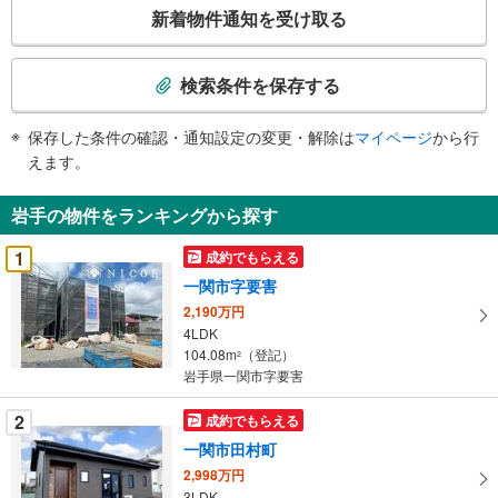
こ
新着物件通知を受け取る
の
検
索
検索条件を保存する
条
件
保存した条件の確認・通知設定の変更・解除は
マイページ
から行
で
えます。
通
知
岩手の物件をランキングから探す
を
受
1
成約でもらえる
け
一関市字要害
取
2,190万円
る
4LDK
・
104.08m
（登記）
2
条
岩手県一関市字要害
件
を
2
成約でもらえる
マ
一関市田村町
イ
2,998万円
ペ
3LDK