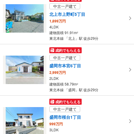
岩手県一関市字要害
中古一戸建て
北上市上野町5丁目
1,899万円
4LDK
建物面積 91.91m
2
東北本線 「北上」駅 徒歩29分
成約でもらえる
中古一戸建て
盛岡市本宮6丁目
2,999万円
2LDK
建物面積 58.79m
2
東北本線 「盛岡」駅 徒歩29分
成約でもらえる
中古一戸建て
盛岡市桜台1丁目
999万円
3LDK