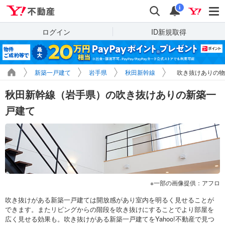
Yahoo!不動産
検索
通知
i
ログイン
ID新規取得
新築一戸建て
岩手県
秋田新幹線
吹き抜けありの物
秋田新幹線（岩手県）の吹き抜けありの新築一
戸建て
一部の画像提供：アフロ
吹き抜けがある新築一戸建ては開放感があり室内を明るく見せることが
できます。またリビングからの階段を吹き抜けにすることでより部屋を
広く見せる効果も。吹き抜けがある新築一戸建てをYahoo!不動産で見つ