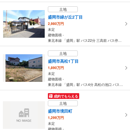
土地
盛岡市緑が丘2丁目
2,980万円
未定
建物面積 -
東北本線 「盛岡」駅 バス22分 三高前 バス停下車 徒歩3分
土地
盛岡市高松1丁目
1,890万円
未定
建物面積 -
東北本線 「盛岡」駅 バス4分 高松の池口 バス停下車 徒歩4分
成約でもらえる
土地
盛岡市境田町
1,299万円
未定
建物面積 -