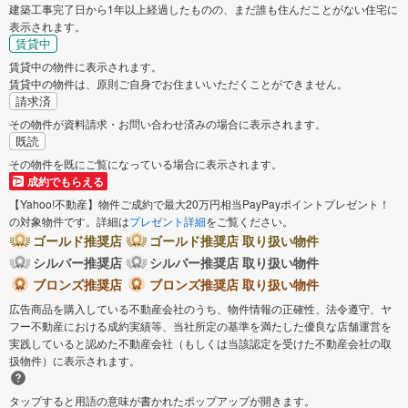
建築工事完了日から1年以上経過したものの、まだ誰も住んだことがない住宅に
表示されます。
賃貸中
賃貸中の物件に表示されます。
賃貸中の物件は、原則ご自身でお住まいいただくことができません。
請求済
その物件が資料請求・お問い合わせ済みの場合に表示されます。
既読
その物件を既にご覧になっている場合に表示されます。
成約でもらえる
【Yahoo!不動産】物件ご成約で最大20万円相当PayPayポイントプレゼント！
の対象物件です。詳細は
プレゼント詳細
をご覧ください。
ゴールド推奨店
ゴールド推奨店 取り扱い物件
シルバー推奨店
シルバー推奨店 取り扱い物件
ブロンズ推奨店
ブロンズ推奨店 取り扱い物件
広告商品を購入している不動産会社のうち、物件情報の正確性、法令遵守、ヤ
フー不動産における成約実績等、当社所定の基準を満たした優良な店舗運営を
実践していると認めた不動産会社（もしくは当該認定を受けた不動産会社の取
扱物件）に表示されます。
タップすると用語の意味が書かれたポップアップが開きます。