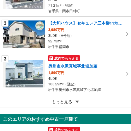
ー
71.21m
（登記）
2
岩手県一関市田村町
ジ
に
3
【大和ハウス】セキュレア三本柳11地割 （分譲住宅）
保
3,980万円
存
3LDK（A号地）
す
92.73m
2
る
岩手県盛岡市
3
成約でもらえる
奥州市水沢真城字北塩加羅
1,890万円
4LDK
105.29m
（登記）
2
岩手県奥州市水沢真城字北塩加羅
5
もっと見る
成約でもらえる
一関市字要害
2,390万円
このエリアのおすすめ中古一戸建て
4LDK
106.1m
（登記）
2
成約でもらえる