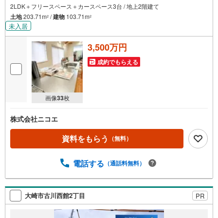
2LDK＋フリースペース＋カースペース3台 / 地上2階建て
土地
203.71m
/
建物
103.71m
2
2
未入居
3,500万円
成約でもらえる
画像
33
枚
株式会社ニコエ
資料をもらう
（無料）
電話する
（通話料無料）
大崎市古川西館2丁目
PR