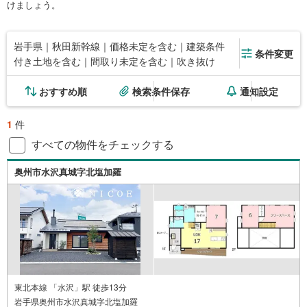
けましょう。
岩手県｜秋田新幹線｜価格未定を含む｜建築条件
条件変更
付き土地を含む｜間取り未定を含む｜吹き抜け
おすすめ順
検索条件保存
通知設定
1
件
すべての物件をチェックする
奥州市水沢真城字北塩加羅
東北本線 「水沢」駅 徒歩13分
岩手県奥州市水沢真城字北塩加羅