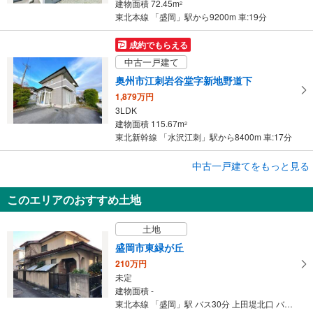
建物面積 72.45m
2
東北本線 「盛岡」駅から9200m 車:19分
成約でもらえる
中古一戸建て
奥州市江刺岩谷堂字新地野道下
1,879万円
3LDK
建物面積 115.67m
2
東北新幹線 「水沢江刺」駅から8400m 車:17分
成約でもらえる
中古一戸建てをもっと見る
中古一戸建て
このエリアのおすすめ土地
奥州市江刺岩谷堂字向山
2,099万円
土地
4LDK
建物面積 91.08m
2
盛岡市東緑が丘
東北新幹線 「水沢江刺」駅から7000m 車:14分
210万円
未定
建物面積 -
東北本線 「盛岡」駅 バス30分 上田堤北口 バス停下車 徒歩7分