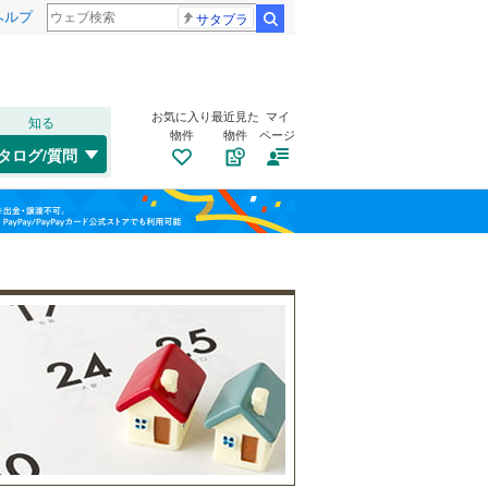
ヘルプ
サタプラ
検索
お気に入り
最近見た
マイ
知る
物件
物件
ページ
仙山線
(
0
)
タログ/質問
気仙沼線
(
0
)
トイレ２か所
（
0
）
若林区
(
0
)
福島
東北新幹線
(
0
)
太陽光発電システム
（
0
）
栃木
群馬
山梨
気仙沼市
(
0
)
角田市
(
0
)
登米市
(
0
)
南道路
（
0
）
大崎市
(
0
)
和歌山
刈田郡七ヶ宿町
(
0
)