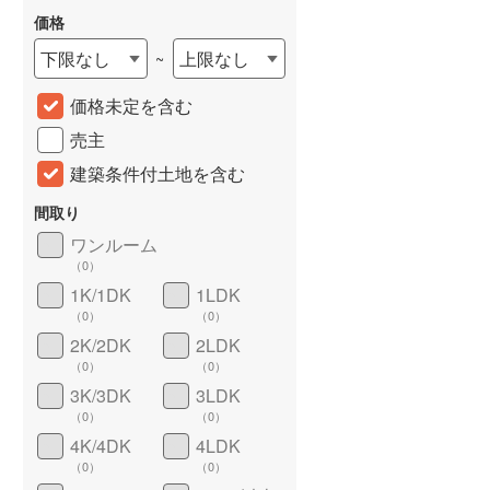
価格
下限なし
上限なし
~
価格未定を含む
売主
建築条件付土地を含む
間取り
ワンルーム
詳しく見る
（
0
）
1K/1DK
1LDK
（
0
）
（
0
）
2K/2DK
2LDK
（
0
）
（
0
）
3K/3DK
3LDK
（
0
）
（
0
）
4K/4DK
4LDK
（
0
）
（
0
）