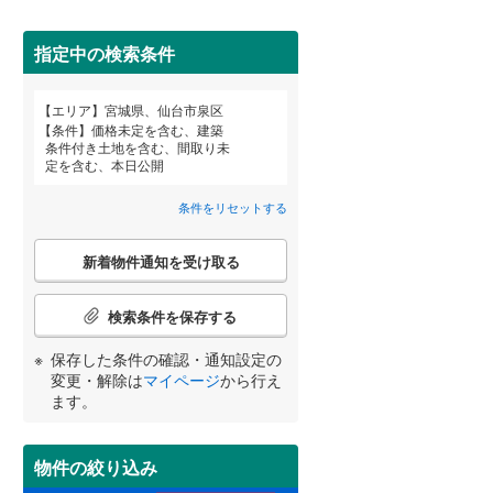
柴田郡柴田町
(
0
)
亘理郡亘理町
(
0
)
指定中の検索条件
宮城郡七ヶ浜町
(
0
)
エリア
宮城県、仙台市泉区
宮崎
鹿児島
沖縄
条件
価格未定を含む、建築
黒川郡大郷町
(
0
)
条件付き土地を含む、間取り未
定を含む、本日公開
住宅性能評価付き
（
0
）
加美郡加美町
(
0
)
条件をリセットする
牡鹿郡女川町
(
0
)
する
る
条件をリセットする
条件をリセットする
条件をリセットする
条件をリセットする
条件をリセットする
条件をリセットする
こ
新着物件通知を受け取る
の
検
索
検索条件を保存する
条
件
保存した条件の確認・通知設定の
小学校まで1km以内
（
0
）
で
変更・解除は
マイページ
から行え
通
ます。
知
を
受
物件の絞り込み
間取り変更可能
（
0
）
け