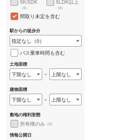
5K/5DK
5LDK以上
（
0
）
（
0
）
間取り未定を含む
らえる
成約でもらえる
成約でもらえる
駅からの徒歩分
建て
中古一戸建て
中古一戸建て
3,499万円
2,698万円
指定なし
（
0
）
.31m
建物面積 112.61m
建物面積 109.29m
2
2
2
2SLDK
4LDK
バス乗車時間も含む
南北線 「泉中
仙台市地下鉄南北線 「泉中
仙台市地下鉄南北線 「旭
14分 泉区役所・イ
央」駅 バス26分 川向（宮城
丘」駅 徒歩34分 他
土地面積
前停 バス停下車 徒
県） バス停下車 徒歩3分
下限なし
上限なし
~
建物面積
下限なし
上限なし
~
敷地の権利形態
所有権のみ
（
0
）
情報公開日