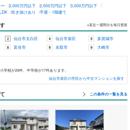
カー
2,000万円以下
2,500万円以下
3,000万円以下
LDK
吹き抜けあり
平屋・1階建て
契約、入居関連など
能
（
0
）
す
※直近一週間分を毎日更新
区
仙台市太白区
仙台市泉区
多賀城市
応
2
4
5
富谷市
名取市
大崎市
8
9
9
ン内見(相談)可
（
0
）
IT重説可
（
0
）
ン対応とは？
小学校が29件、中学校が17件あります。
仙台市泉区の学区から中古マンションを探す
て
この条件の一覧を見る