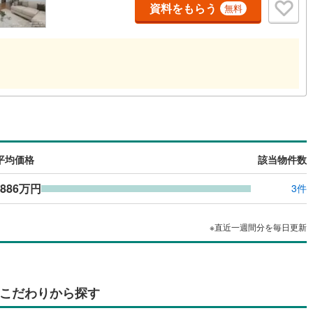
資料をもらう
無料
け
（
0
）
平屋・1階建て
（
0
）
ルーム（納戸）
（
0
）
ッチン
（
0
）
対面キッチン
（
0
）
平均価格
該当物件数
機あり
（
0
）
,886万円
3件
庭
ッキあり
（
0
）
※直近一週間分を毎日更新
インクローゼット
床下収納
（
0
）
こだわりから探す