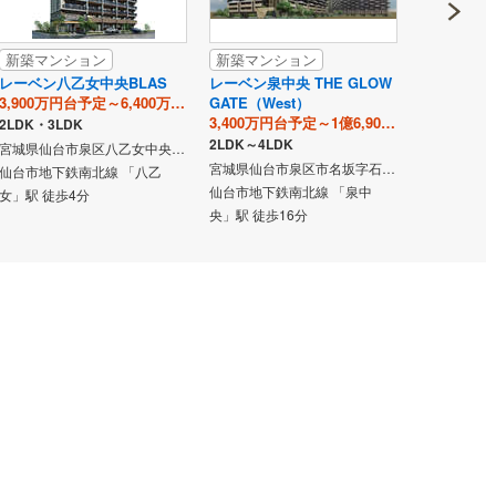
新築マンション
新築マンション
新築マン
レーベン八乙女中央BLAS
レーベン泉中央 THE GLOW
プラウド泉
3,900万円台予定～6,400万円台予定
GATE（West）
4,598万円～
3,400万円台予定～1億6,900万円台予定
2LDK・3LDK
2LDK・3LD
2LDK～4LDK
宮城県仙台市泉区八乙女中央三丁目204-8（地番）
宮城県仙台市泉区市名坂字石止44-2（地番）
仙台市地下鉄南北線 「八乙
仙台市地下鉄
仙台市地下鉄南北線 「泉中
女」駅 徒歩4分
央」駅 徒歩
央」駅 徒歩16分