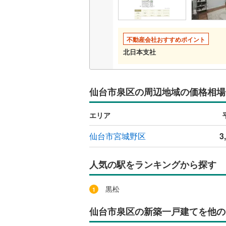
二世帯向
サービス
不動産会社おすすめポイント
北日本支社
キッチン
独立型キ
仙台市泉区の周辺地域の価格相場
浴室
エリア
浴室乾燥
仙台市宮城野区
3
バルコニー、
人気の駅をランキングから探す
ウッドデ
黒松
収納
ウォーク
仙台市泉区の新築一戸建てを他の
（
0
）