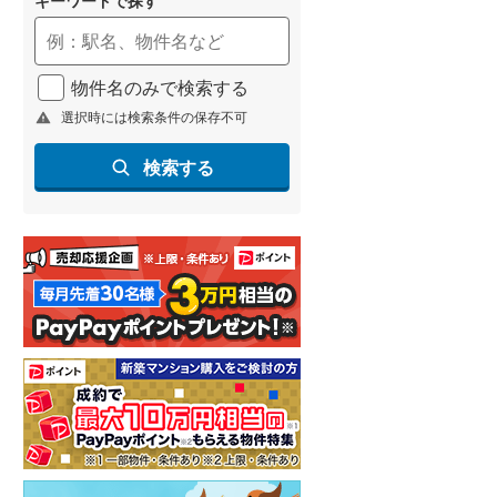
ション
新築マンション
新築マンション
中央フロント
ノブレス泉中央EAST
レーベン八乙女中央BL
物件名のみで検索する
6,548万円
4,790万円～6,690万円
選択時には検索条件の保存不可
K
3LDK・4LDK
2LDK・3LDK
宮城県仙台市泉区泉中央2丁目11番3（地番）
宮城県仙台市泉区市名坂字山岸50-2（地番）
検索する
南北線 「泉中
仙台市地下鉄南北線 「泉中
仙台市地下鉄南北線 「八
3分
央」駅 徒歩22分 （又は「住宅
女」駅 徒歩4分
前」バス停まで …