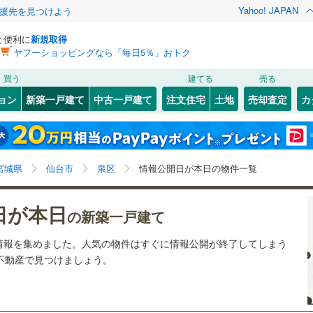
Yahoo! JAPAN
援先を見つけよう
と便利に
新規取得
ヤフーショッピングなら「毎日5％」おトク
検索条件を保存しました
買う
建てる
売る
0
)
常磐線
(
0
)
ョン
新築一戸建て
中古一戸建て
注文住宅
土地
売却査定
カ
この検索条件の新着物件通知は、
マイページ
から設定できます。
石巻線
(
0
)
0
）
オール電化
（
0
）
)
宮城野区
(
3
)
岩手
宮城
秋田
山形
0
)
陸羽東線
(
0
)
台以上
（
0
）
ビルトインガレージ
（
0
）
)
泉区
(
0
)
宮城県、仙台市泉区、価格未定を含む、建築条件付き土
神奈川
埼玉
千葉
茨城
線
(
0
)
宮城県
仙台市
泉区
情報公開日が本日の物件一覧
タ付インターホン
防犯カメラ
（
0
）
地を含む、間取り未定を含む、本日公開
)
塩竈市
(
0
)
長野
富山
石川
福井
下鉄南北線
(
0
)
仙台市地下鉄東西線
(
0
)
日が本日
)
名取市
(
1
)
の新築一戸建て
建ち方、日当たり
閉じる
閉じる
お気に入りリストを見る
お気に入りリストを見る
閉じる
閉じる
(
0
)
岩沼市
(
0
)
岐阜
静岡
三重
行
(
0
)
仙台空港アクセス線
(
0
)
情報を集めました。人気の物件はすぐに情報公開が終了してしまう
検索条件を保存する
以上
（
0
）
角地
（
0
）
!不動産で見つけましょう。
)
東松島市
(
0
)
マイページ
兵庫
京都
滋賀
奈良
0
）
)
刈田郡蔵王町
(
0
)