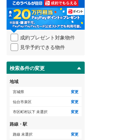
取
3階建て以上
（
0
）
る
・
条
件
を
成約プレゼント対象物件
マ
イ
見学予約できる物件
ペ
ー
ジ
に
検索条件の変更
保
存
地域
す
る
宮城県
変更
仙台市泉区
変更
市区町村以下 未選択
変更
路線・駅
路線 未選択
変更