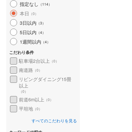
指定なし
（
114
）
本日
（
0
）
らえる
成約でもらえる
成約でもらえる
3日以内
（
3
）
土地
土地
2,880万円
1,800万円
5日以内
（
4
）
.27m
土地面積 164.35m
土地面積 212.38m
2
2
2
1週間以内
（
4
）
未定
未定
南北線 「泉中
仙台市地下鉄南北線 「泉中
仙台市地下鉄南北線 「泉
こだわり条件
16分 将監西児童館
央」駅 バス16分 将監西児童館
央」駅 バス20分 松森百
駐車場2台以上
（
0
）
車 徒歩4分
前 バス停下車 徒歩4分
バス停下車 徒歩3分 他
南道路
（
0
）
リビングダイニング15畳
以上
（
0
）
前道6m以上
（
0
）
平坦地
（
0
）
すべてのこだわりを見る
キーワードで探す