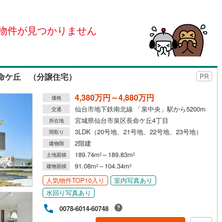
島根
岡山
広島
山口
河原町
(
0
)
柴田郡村田町
(
0
)
ダイニング15畳以上
崎町
(
0
)
伊具郡丸森町
(
0
)
物件が見つかりません
香川
愛媛
高知
保存した条件を見る
元町
(
0
)
宮城郡松島町
(
0
)
佐賀
長崎
熊本
大分
施工・品質・工法関連
府町
(
1
)
黒川郡大和町
(
0
)
命ケ丘 （分譲住宅）
PR
震、制震構造
設計住宅性能評価付き
衡村
(
0
)
加美郡色麻町
(
0
)
（
0
）
4,380万円～4,880万円
谷町
(
0
)
遠田郡美里町
(
0
)
価格
この条件で検索する
この条件で検索する
この条件で検索する
この条件で検索する
この条件で検索する
この条件で検索する
市区町村以下を選択
市区町村を選択す
駅を選択する
仙台市地下鉄南北線 「泉中央」駅から5200m
住宅
（
0
）
大規模（総区画数50戸以上）
交通
三陸町
(
0
)
宮城県仙台市泉区長命ケ丘4丁目
所在地
（
0
）
3LDK（20号地、21号地、22号地、23号地）
間取り
2階建
建物階
189.74m
～189.83m
土地面積
2
2
91.08m
～104.34m
駅が始発駅
（
0
）
海まで2km以内
（
0
）
建物面積
2
2
人気物件TOP10入り
室内写真あり
全体
水回り写真あり
0078-6014-60748
（
0
）
バリアフリー住宅
（
0
）