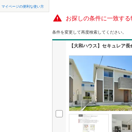
中国
LD
鳥取
柴田郡大
マイページの便利な使い方
リビング
柴田郡川
お探しの条件に一致する
四国
徳島
（
0
）
亘理郡山
条件を変更して再度検索してください。
九州・沖縄
福岡
構造・規模・
宮城郡利
【大和ハウス】セキュレア長
耐震、免
黒川郡大
（
0
）
遠田郡涌
0
0
0
0
0
0
該当物件
該当物件
該当物件
該当物件
該当物件
該当物件
件
件
件
件
件
件
長期優良
本吉郡南
立地
最寄りの
間取り、居室
吹き抜け