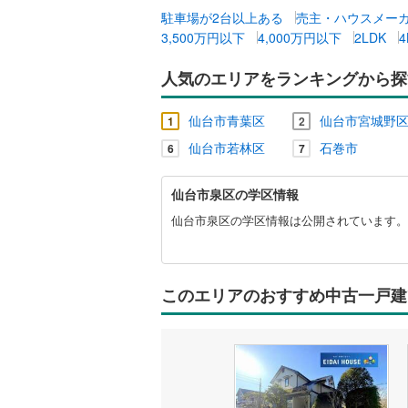
駐車場が2台以上ある
売主・ハウスメー
3,500万円以下
4,000万円以下
2LDK
4
販売、価格、
即入居可
人気のエリアをランキングから探
仙台市青葉区
仙台市宮城野
オンライン対
1
2
仙台市若林区
石巻市
6
7
オンライ
仙
仙台市泉区の学区情報
台
オンライ
市
仙台市泉区の学区情報は公開されています。
泉
区
に
関
このエリアのおすすめ中古一戸建
す
る
情
報