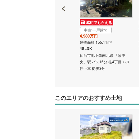
成約でもらえる
成約でもらえる
中古一戸建て
中古一戸建て
1億2,800万円
4,980万円
建物面積 196.19m
建物面積 155.11m
2
2
3LDK
4SLDK
駅から
仙台市地下鉄南北線 「泉中
仙台市地下鉄南北線 「泉中
央」駅 バス12分 桂1丁目西 バ
央」駅 バス16分 桂4丁目 バス
ス停下車 徒歩2分
停下車 徒歩3分
このエリアのおすすめ土地