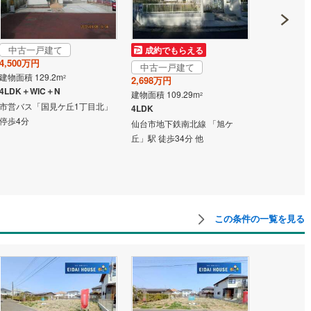
中古一戸建て
成約でもらえる
成約でも
4,500万円
中古一戸建て
中古一戸
建物面積 129.2m
2
2,698万円
2,500万円
4LDK＋WIC＋N
建物面積 109.29m
建物面積 144
2
市営バス「国見ケ丘1丁目北」
4LDK
4LDK
停歩4分
仙台市地下鉄南北線 「旭ケ
仙台市地下鉄
丘」駅 徒歩34分 他
央」駅 バス
ズミティ21
歩1分
この条件の一覧を見る