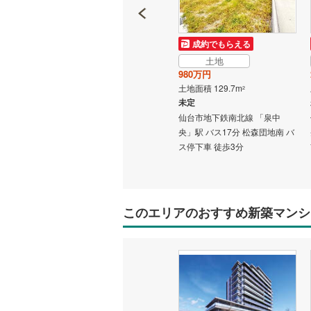
成約でもらえる
成約でもらえる
土地
土地
150万円
980万円
土地面積 403m
土地面積 129.7m
2
2
未定
未定
「泉中
仙台市地下鉄南北線 「泉中
仙台市地下鉄南北線 「泉中
団地南 バ
央」駅 バス32分 杉の崎公会堂
央」駅 バス17分 松森団地南 バ
前 バス停下車 徒歩18分
ス停下車 徒歩3分
このエリアのおすすめ新築マンシ