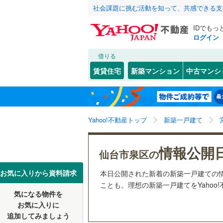
社会課題に挑む活動を知って、共感できる支
IDでもっ
ログイン
借りる
北海道
JR
北海道
東北本線
(
こだわり条件
設備
賃貸住宅
新築マンション
中古マンシ
仙石線
(
0
)
床暖房
（
仙台市
青葉区
(
0
東北
青森
大船渡線
(
駐車場2
太白区
(
0
関東
東京
秋田新幹
Yahoo!不動産トップ
新築一戸建て
ＴＶモニ
宮城県のそのほ
石巻市
(
0
（
0
）
信越・北陸
かの地域
新潟
地下鉄
仙台市地
情報公開
白石市
(
0
仙台市泉区の
配置、向き、
多賀城市
東海
愛知
私鉄・その他
阿武隈急
お気に入りから資料請求
本日公開された新着の新築一戸建ての
前道6m
ことも。理想の新築一戸建てをYahoo
栗原市
(
0
気になる物件を
近畿
大阪
平坦地
（
お気に入りに
富谷市
(
0
追加してみましょう